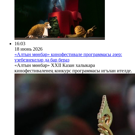
16:03
18 июнь 2026
«Алтын мөнбәр» кинофестивале программасы әзер:
үзебезнекеләр дә бар бераз
«Алтын мөнбәр» XXII Казан халыкара
кинофестиваленең конкурс программасы игълан ителде.