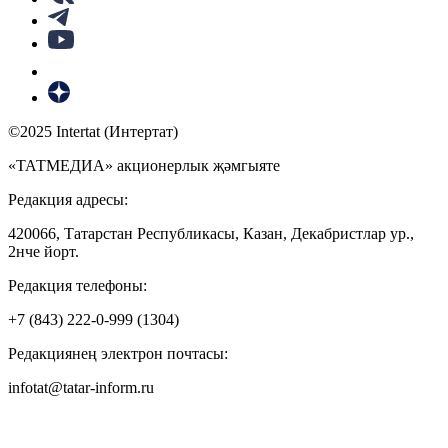
©2025 Intertat (Интертат)
«ТАТМЕДИА» акционерлык җәмгыяте
Редакция адресы:
420066, Татарстан Республикасы, Казан, Декабристлар ур.,
2нче йорт.
Редакция телефоны:
+7 (843) 222-0-999 (1304)
Редакциянең электрон почтасы:
infotat@tatar-inform.ru