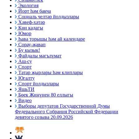
Экология
Йорт һәм бакча
Социаль челтәр йолдызлары
Хәвеф-хәтәр
Көн кадагы
Юмор
Һава торышы һәм ай календаре
Сорау-җавап
Бу кызык!
Файдалы мәгълүмат
Аш-су
Спорт
Татар җырлары һәм клиплары
Югалту
Спорт йолдызлары
ЯшьТИ
Бөек Җиңүнең 80 еллыгы
Видео
Выборы депутатов Государственной Думы
Федерального Собрания Российской Федерации
девятого созыва 20.09.2026