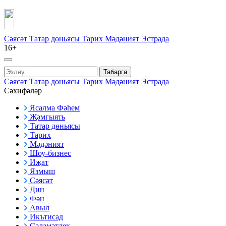
Сәясәт
Татар дөньясы
Тарих
Мәдәният
Эстрада
16+
Табарга
Сәясәт
Татар дөньясы
Тарих
Мәдәният
Эстрада
Сәхифәләр
Ясалма Фәһем
Җәмгыять
Татар дөньясы
Тарих
Мәдәният
Шоу-бизнес
Иҗат
Язмыш
Сәясәт
Дин
Фән
Авыл
Икътисад
Сәламәтлек