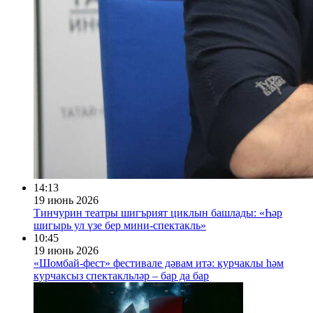
14:13
19 июнь 2026
Тинчурин театры шигърият циклын башлады: «Һәр
шигырь ул үзе бер мини-спектакль»
10:45
19 июнь 2026
«Шомбай-фест» фестивале дәвам итә: курчаклы һәм
курчаксыз спектакльләр – бар да бар