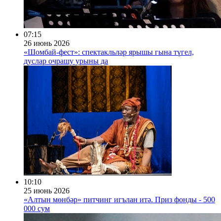
07:15
26 июнь 2026
«Шомбай-фест»: спектакльләр ярышы гына түгел,
дуслар очрашу урыны да
10:10
25 июнь 2026
«Алтын мөнбәр» питчинг игълан итә. Приз фонды - 500
000 сум