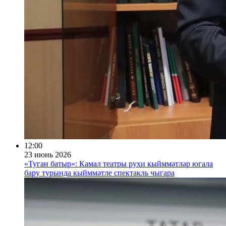
12:00
23 июнь 2026
«Туган батыр»: Камал театры рухи кыйммәтләр югала
бару турында кыйммәтле спектакль чыгара