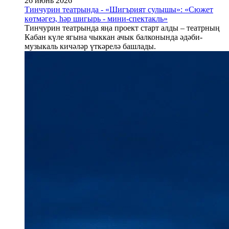
26 июнь 2026
Тинчурин театрында - «Шигърият сулышы»: «Сюжет
көтмәгез, һәр шигырь - мини-спектакль»
Тинчурин театрында яңа проект старт алды – театрның
Кабан күле ягына чыккан ачык балконында әдәби-
музыкаль кичәләр үткәрелә башлады.