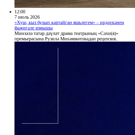
12:00
7 июль 2026
«Хуш, кыз булып картайган яшьлегем» – ирдәүкәнең
фаҗигале язмышы
Минзәлә татар дәүләт драма театрының «Сәхи(я)»
премьерасына Рузилә Мөхәммәтовадан рецензия.