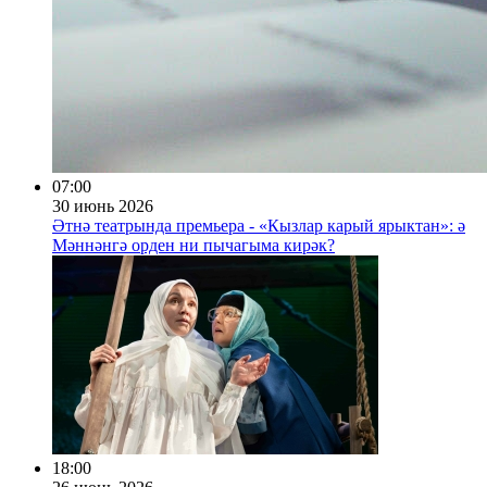
07:00
30 июнь 2026
Әтнә театрында премьера - «Кызлар карый ярыктан»: ә
Мәннәнгә орден ни пычагыма кирәк?
18:00