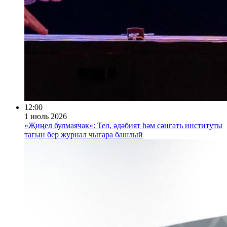
12:00
1 июль 2026
«Җиңел булмаячак»: Тел, әдәбият һәм сәнгать институты
тагын бер журнал чыгара башлый