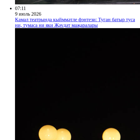
07:11
9 июль 2026
Камал театрында кыйммәтле фэнтези: Туган батыр туса
ни, тумаса ни яки Җәүдәт маҗаралары