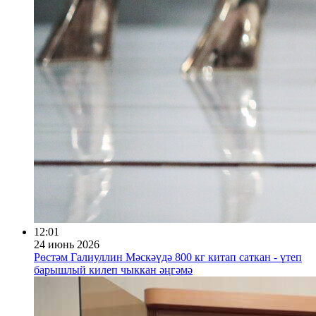
12:01
24 июнь 2026
Рөстәм Галиуллин Мәскәүдә 800 кг китап саткан - үтеп
барышлый килеп чыккан әңгәмә