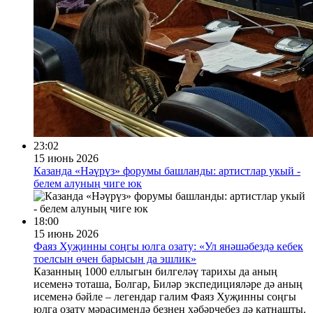
23:02
15 июнь 2026
Казанда «Нәүрүз» форумы башланды: артистлар укый -
белем алуның чиге юк
18:00
15 июнь 2026
Фаяз Хуҗинны соңгы юлга озату: «Ул янәшәбездә кебек
тоелсын өчен барысын да эшлик»
Казанның 1000 еллыгын билгеләү тарихы да аның
исеменә тоташа, Болгар, Биләр экспедицияләре дә аның
исеменә бәйле – легендар галим Фаяз Хуҗинны соңгы
юлга озату мәрасимендә безнең хәбәрчебез дә катнашты.