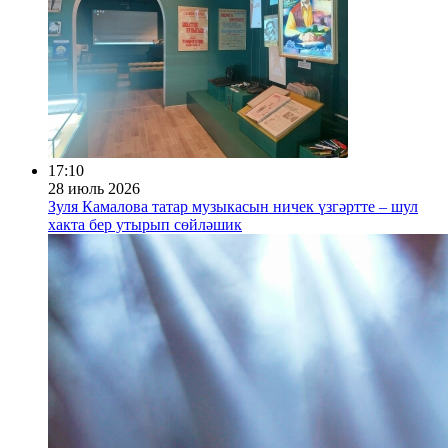
17:10
28 июль 2026
Зуля Камалова татар музыкасын ничек үзгәртте – шул
хакта бер утырып сөйләшик