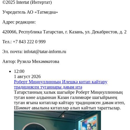
©2025 Intertat (Интертат)
Учредитель АО «Татмедиа»
Адрес редакции:
420066, Республика Татарстан, г. Казань, ул. Декабристов, д. 2
Тел.: +7 843 222 0 999
Эл. почта: infotat@tatar-inform.ru
Автор: Рузилә Мөхәммәтова
12:00
1 август 2026
Роберт Миңнуллинның Илешкә китап кайтару
традициясен туганнары дәвам итә
Татарстанның халык шагыйре Роберт Миңнуллинның
туган көне алдыннан Казан галимнәре шагыйрьнең
туган ягына китаплар кайтару традициясен дәвам итеп,
Шәммәт авылына китаплар алып кайтып тараттылар.