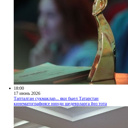
18:00
17 июнь 2026
Тапталган сукмаклар... яки быел Татарстан
кинематографиясе нинди шедеврларга йөз тота