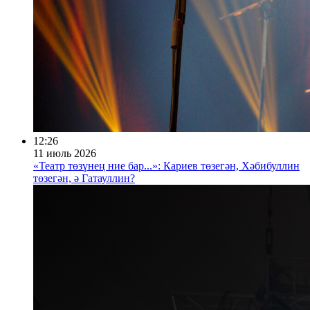
12:26
11 июль 2026
«Театр төзүнең ние бар...»: Кариев төзегән, Хәбибуллин
төзегән, ә Гатауллин?