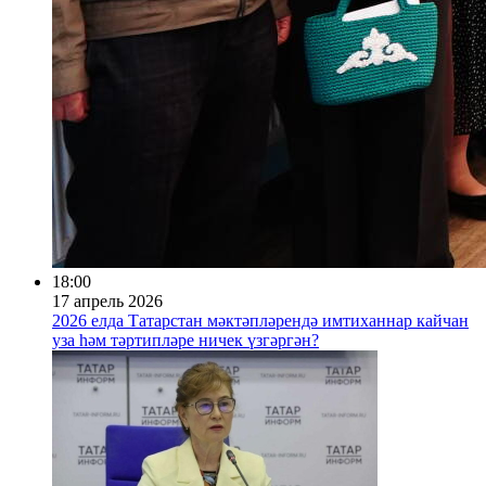
18:00
17 апрель 2026
2026 елда Татарстан мәктәпләрендә имтиханнар кайчан
уза һәм тәртипләре ничек үзгәргән?