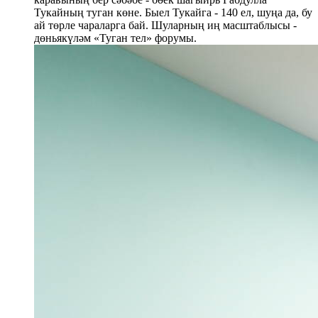
Тукайның туган көне. Быел Тукайга - 140 ел, шуңа да, бу
ай төрле чараларга бай. Шуларның иң масштаблысы -
дөньякүләм «Туган тел» форумы.