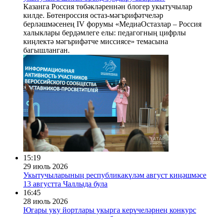
Казанга Россия төбәкләреннән блогер укытучылар
килде. Бөтенроссия остаз-мәгърифәтчеләр
берләшмәсенең IV форумы «МедиаОстазлар – Россия
халыклары бердәмлеге елы: педагогның цифрлы
киңлектә мәгърифәтче миссиясе» темасына
багышланган.
15:19
29 июль 2026
Укытучыларының республикакүләм август киңәшмәсе
13 августта Чаллыда була
16:45
28 июль 2026
Югары уку йортлары укырга керүчеләрнең конкурс