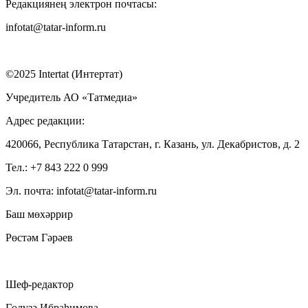
Редакциянең электрон почтасы:
infotat@tatar-inform.ru
©2025 Intertat (Интертат)
Учредитель АО «Татмедиа»
Адрес редакции:
420066, Республика Татарстан, г. Казань, ул. Декабристов, д. 2
Тел.: +7 843 222 0 999
Эл. почта: infotat@tatar-inform.ru
Баш мөхәррир
Рөстәм Гәрәев
Шеф-редактор
Гөлүзә Ибраһимова