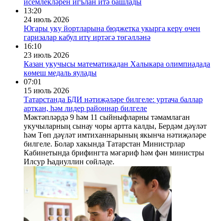
исемлекләрен игълан итә башлады
13:20
24 июль 2026
Югары уку йортларына бюджетка укырга керү өчен
гаризалар кабул итү иртәгә төгәлләнә
16:10
23 июль 2026
Казан укучысы математикадан Халыкара олимпиадада
көмеш медаль яулады
07:01
15 июль 2026
Татарстанда БДИ нәтиҗәләре билгеле: уртача баллар
арткан, һәм лидер районнар билгеле
Мәктәпләрдә 9 һәм 11 сыйныфларны тәмамлаган
укучыларның сынау чоры артта калды, Бердәм дәүләт
һәм Төп дәүләт имтиханнарының якынча нәтиҗәләре
билгеле. Болар хакында Татарстан Министрлар
Кабинетында брифингта мәгариф һәм фән министры
Илсур Һадиуллин сөйләде.