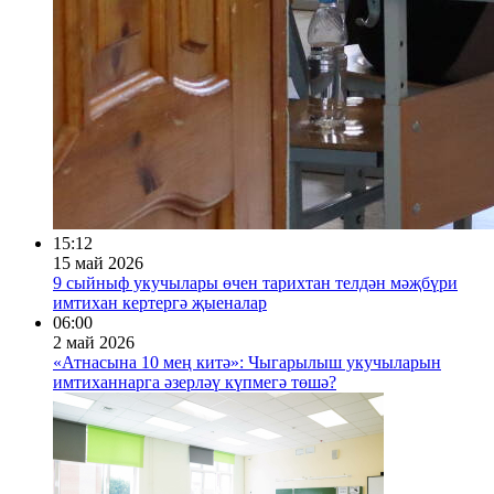
15:12
15 май 2026
9 сыйныф укучылары өчен тарихтан телдән мәҗбүри
имтихан кертергә җыеналар
06:00
2 май 2026
«Атнасына 10 мең китә»: Чыгарылыш укучыларын
имтиханнарга әзерләү күпмегә төшә?