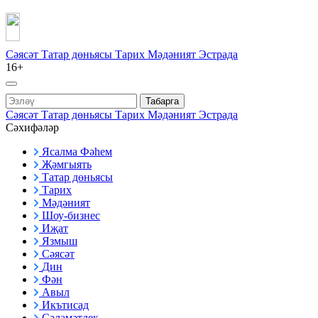
Сәясәт
Татар дөньясы
Тарих
Мәдәният
Эстрада
16+
Табарга
Сәясәт
Татар дөньясы
Тарих
Мәдәният
Эстрада
Сәхифәләр
Ясалма Фәһем
Җәмгыять
Татар дөньясы
Тарих
Мәдәният
Шоу-бизнес
Иҗат
Язмыш
Сәясәт
Дин
Фән
Авыл
Икътисад
Сәламәтлек