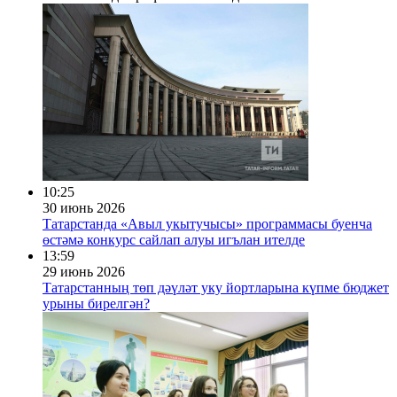
10:25
30 июнь 2026
Татарстанда «Авыл укытучысы» программасы буенча
өстәмә конкурс сайлап алуы игълан ителде
13:59
29 июнь 2026
Татарстанның төп дәүләт уку йортларына күпме бюджет
урыны бирелгән?