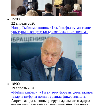
15:00
22 апрель 2026
Илдар Гыйльметдинов: «1 сыйныфта туган телне
укытуны кыскарту тәкъдиме белән килешмим»
18:00
19 апрель 2026
«Илһам алабыз»: «Туган тел» форумы делегатлары
татарча цифрлы дөнья турында фикер алышты
Апрель аенда кояшның аеруча җылы итеп җиргә
каравының бер сәбәбе - бөек шагыйрь Габдулла