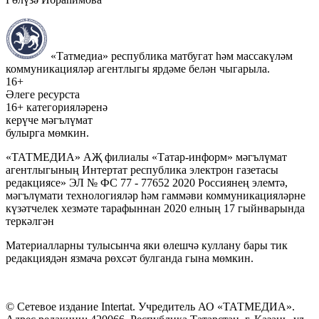
«Татмедиа» республика матбугат һәм массакүләм
коммуникацияләр агентлыгы ярдәме белән чыгарыла.
16+
Әлеге ресурста
16+ категорияләренә
керүче мәгълүмат
булырга мөмкин.
«ТАТМЕДИА» АҖ филиалы «Татар-информ» мәгълүмат
агентлыгының Интертат республика электрон газетасы
редакциясе» ЭЛ № ФС 77 - 77652 2020 Россиянең элемтә,
мәгълүмати технологияләр һәм гаммәви коммуникацияләрне
күзәтчелек хезмәте тарафыннан 2020 елның 17 гыйнварында
теркәлгән
Материалларны тулысынча яки өлешчә куллану бары тик
редакциядән язмача рөхсәт булганда гына мөмкин.
© Сетевое издание Intertat. Учредитель АО «ТАТМЕДИА».