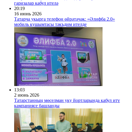
гаризалар кабул ителә
20:19
16 июнь 2026
Татарча укырга телефон өйрәтәчәк: «Әлифба 2.0»
мобиль кушымтасы тәкъдим ителде
13:03
2 июнь 2026
Татарстанның мөселман уку йортларында кабул итү
кампаниясе башланды