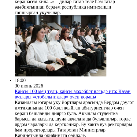
көрәшәсем килә...» – диләр татар теле һәм татар
әдәбиятыннан бердәм республика имтиханын
тапшырган укучылар.
18:00
30 июнь 2026
Кайсы 100 мең түли, кайсы мәхәббәт вәгъдә итә: Казан
вузлары «стобальниклар» өчен көрәшә
Казандагы югары уку йортлары арасында Бердәм дәүләт
имтиханында 100 балл җыйган абитуриентлар өчен
көрәш башланды дияргә була. Акыллы студентка
барысы да кызыга, шуңа акчалата да бүләклиләр, төрле
ярдәм чаралары да керткәннәр. Бу хакта вуз ректорлары
һәм проректорлары Татарстан Министрлар
Кабинетында брифингта сөйләде.