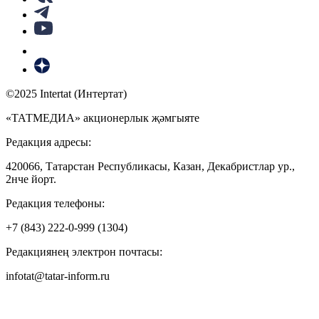
©2025 Intertat (Интертат)
«ТАТМЕДИА» акционерлык җәмгыяте
Редакция адресы:
420066, Татарстан Республикасы, Казан, Декабристлар ур.,
2нче йорт.
Редакция телефоны:
+7 (843) 222-0-999 (1304)
Редакциянең электрон почтасы:
infotat@tatar-inform.ru