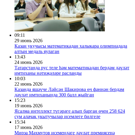
09:11
29 июнь 2026
Казан укучысы математикадан халыкара олимпиадада
алтын медаль яулаган
13:43
24 июнь 2026
Татарстанда рус теле һәм математикадан бердәм дәүләт
имтиханы нәтиҗәләре расланды
10:03
22 июнь 2026
Казанда яшәүче Ләйсән Шакирова өч фәннән бердәм
дәүләт имтиханында 300 балл җыйган
15:23
19 июнь 2026
Ясалма интеллект түгәрәге алып барган өчен 258 624
сум алачак укытучылар исемлеге билгеле
15:34
17 июнь 2026
Мирза Мәхмүтов исемендәге дәүләт премиясенә