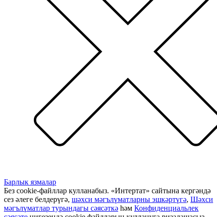
Барлык язмалар
Без cookie-файллар кулланабыз. «Интертат» сайтына кергәндә
сез әлеге белдерүгә,
шәхси мәгълүматларны эшкәртүгә
,
Шәхси
мәгълүматлар турындагы сәясәткә
һәм
Конфиденциальлек
сәясәте
нигезендә cookie файлларын куллануга ризалашасыз