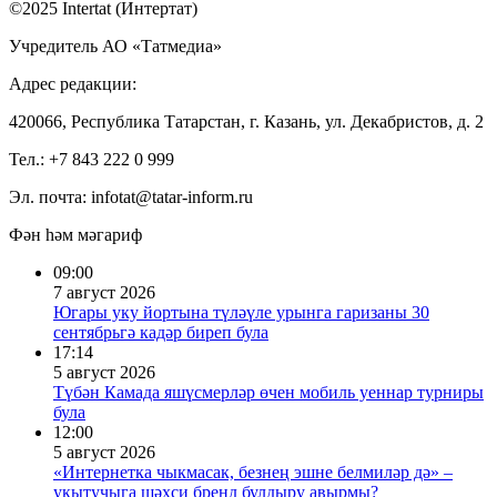
©2025 Intertat (Интертат)
Учредитель АО «Татмедиа»
Адрес редакции:
420066, Республика Татарстан, г. Казань, ул. Декабристов, д. 2
Тел.: +7 843 222 0 999
Эл. почта: infotat@tatar-inform.ru
Фән һәм мәгариф
09:00
7 август 2026
Югары уку йортына түләүле урынга гаризаны 30
сентябрьгә кадәр биреп була
17:14
5 август 2026
Түбән Камада яшүсмерләр өчен мобиль уеннар турниры
була
12:00
5 август 2026
«Интернетка чыкмасак, безнең эшне белмиләр дә» –
укытучыга шәхси бренд булдыру авырмы?