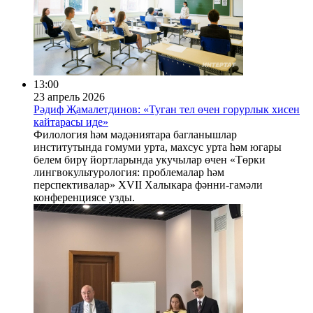
13:00
23 апрель 2026
Рәдиф Җамалетдинов: «Туган тел өчен горурлык хисен
кайтарасы иде»
Филология һәм мәдәниятара багланышлар
институтында гомуми урта, махсус урта һәм югары
белем бирү йортларында укучылар өчен «Төрки
лингвокультурология: проблемалар һәм
перспективалар» XVII Халыкара фәнни-гамәли
конференциясе узды.