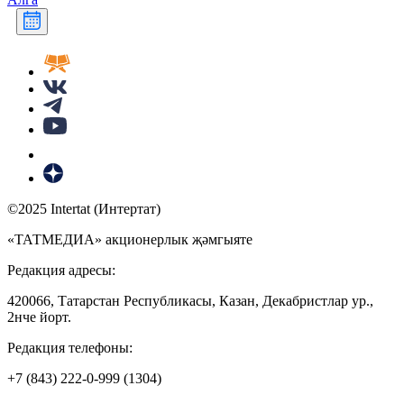
©2025 Intertat (Интертат)
«ТАТМЕДИА» акционерлык җәмгыяте
Редакция адресы:
420066, Татарстан Республикасы, Казан, Декабристлар ур.,
2нче йорт.
Редакция телефоны:
+7 (843) 222-0-999 (1304)