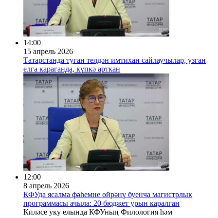
14:00
15 апрель 2026
Татарстанда туган телдән имтихан сайлаучылар, узган
елга караганда, күпкә арткан
12:00
8 апрель 2026
КФУда ясалма фәһемне өйрәнү буенча магистрлык
программасы ачыла: 20 бюджет урын каралган
Киләсе уку елында КФУның Филология һәм