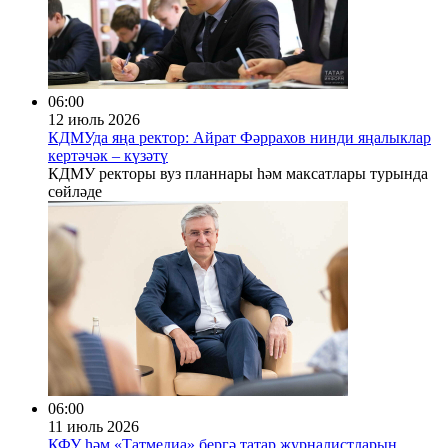
06:00
12 июль 2026
КДМУда яңа ректор: Айрат Фәррахов нинди яңалыклар
кертәчәк – күзәтү
КДМУ ректоры вуз планнары һәм максатлары турында
сөйләде
06:00
11 июль 2026
КФУ һәм «Татмедиа» бергә татар журналистларын