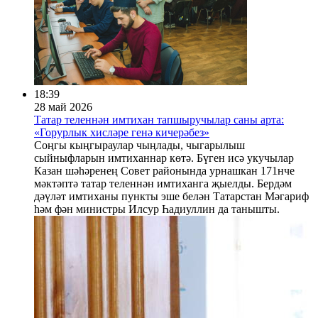
18:39
28 май 2026
Татар теленнән имтихан тапшыручылар саны арта:
«Горурлык хисләре генә кичерәбез»
Соңгы кыңгыраулар чыңлады, чыгарылыш
сыйныфларын имтиханнар көтә. Бүген исә укучылар
Казан шәһәренең Совет районында урнашкан 171нче
мәктәптә татар теленнән имтиханга җыелды. Бердәм
дәүләт имтиханы пункты эше белән Татарстан Мәгариф
һәм фән министры Илсур Һадиуллин да танышты.