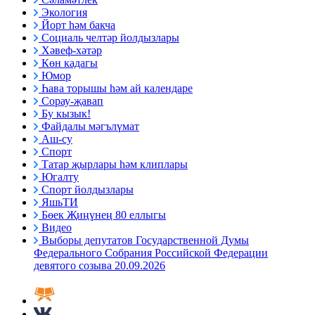
Экология
Йорт һәм бакча
Социаль челтәр йолдызлары
Хәвеф-хәтәр
Көн кадагы
Юмор
Һава торышы һәм ай календаре
Сорау-җавап
Бу кызык!
Файдалы мәгълүмат
Аш-су
Спорт
Татар җырлары һәм клиплары
Югалту
Спорт йолдызлары
ЯшьТИ
Бөек Җиңүнең 80 еллыгы
Видео
Выборы депутатов Государственной Думы
Федерального Собрания Российской Федерации
девятого созыва 20.09.2026