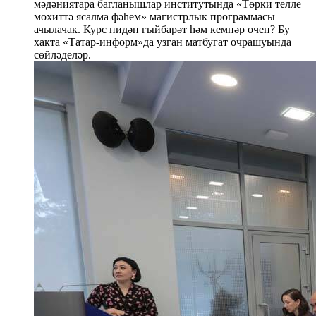
мәдәниятара багланышлар институтында «Төрки телле
мохиттә ясалма фәһем» магистрлык программасы
ачылачак. Курс нидән гыйбарәт һәм кемнәр өчен? Бу
хакта «Татар-информ»да узган матбугат очрашуында
сөйләделәр.