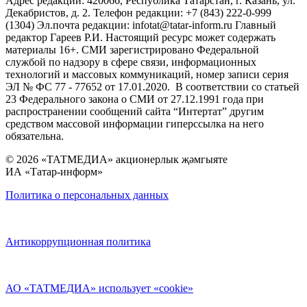
Адрес редакции: 420066, Республика Татарстан, г. Казань, ул.
Декабристов, д. 2. Телефон редакции: +7 (843) 222-0-999
(1304) Эл.почта редакции: infotat@tatar-inform.ru Главный
редактор Гареев Р.И. Настоящий ресурс может содержать
материалы 16+. СМИ зарегистрировано Федеральной
службой по надзору в сфере связи, информационных
технологий и массовых коммуникаций, номер записи серия
ЭЛ № ФС 77 - 77652 от 17.01.2020. В соответствии со статьей
23 Федерального закона о СМИ от 27.12.1991 года при
распространении сообщений сайта “Интертат” другим
средством массовой информации гиперссылка на него
обязательна.
© 2026 «ТАТМЕДИА» акционерлык җәмгыяте
ИА «Татар-информ»
Политика о персональных данных
Антикоррупционная политика
АО «ТАТМЕДИА» использует «cookie»