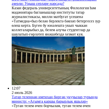
әзерли: Уңыш серләре нәрсәдә?
Казан федераль университетының Филология һәм
мәдәниятара багланышлар институты татар
журналистикасы, милли матбугат үсешенә
«Татмедиа»быз белән берлектә бәяләп бетергесез зур
өлеш кертә. Бүген бу юнәлештә укып чыккан
коллегаларыбыз да, белем алучы студентлар да
шаулатып-гөрләтеп янәшәбездә хезмәт куя.
12:07
2 июль 2026
Татар теленнән имтихан биргән укучылар турында
министр: «Агымга каршы барырлык яшьләр»
«Туган телем өчен борчылам, туган телем өчен