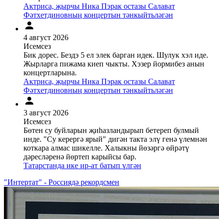
Актриса, җырчы Ника Пэрак остазы Салават
Фәтхетдиновның концертын тәнкыйтьләгән
4 август 2026
Исемсез
Бик дорес. Бездэ 5 ел элек барган идек. Шулук хэл иде.
Жырларга пижама киеп чыкты. Хэзер йормибез анын
концертларына.
Актриса, җырчы Ника Пэрак остазы Салават
Фәтхетдиновның концертын тәнкыйтьләгән
3 август 2026
Исемсез
Бөтен су буйларын җиһазландырып бетереп булмый
инде. "Су керергә ярый" дигән такта элү генә үлемнән
коткара алмас шикелле. Халыкны йөзәргә өйрәтү
дәресләренә йөртеп карыйсы бар.
Татарстанда ике ир-ат батып үлгән
"Интертат" - Россиядә рекордсмен