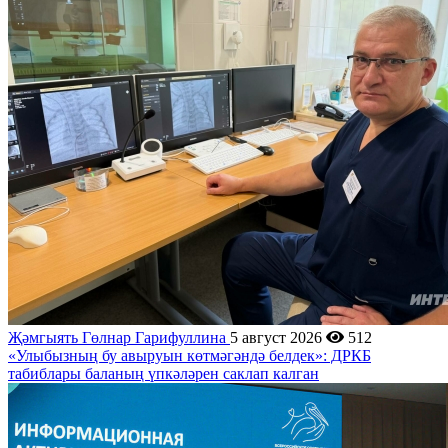
Җәмгыять
Гөлнар Гарифуллина
5 август 2026
512
«Улыбызның бу авыруын көтмәгәндә белдек»: ДРКБ
табиблары баланың үпкәләрен саклап калган