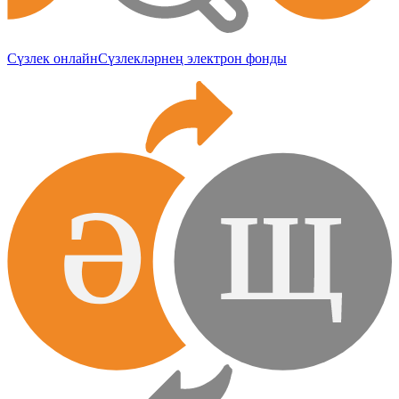
Cүзлек онлайн
Сүзлекләрнең электрон фонды