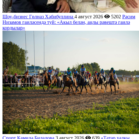
Шоу-бизнес
Гөлназ Хәбибуллина
4 август 2026
5202
Рәсим
Низамов гаиләсендә туй: «Акыл белән, аңлы рәвештә гаилә
кордылар»
Спорт
Камилә Билалова
3 август 2026
639
«Татар халкы