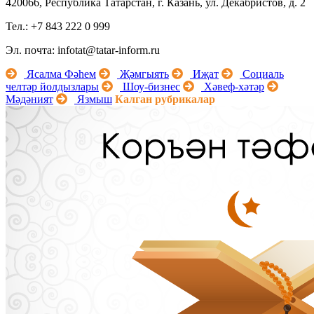
420066, Республика Татарстан, г. Казань, ул. Декабристов, д. 2
Тел.: +7 843 222 0 999
Эл. почта: infotat@tatar-inform.ru
Ясалма Фәһем
Җәмгыять
Иҗат
Социаль
челтәр йолдызлары
Шоу-бизнес
Хәвеф-хәтәр
Мәдәният
Язмыш
Калган рубрикалар