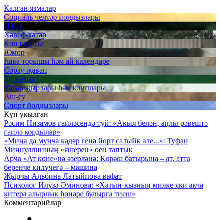
Калган язмалар
Социаль челтәр йолдызлары
Иҗат
Хәвеф-хәтәр
Көн кадагы
Юмор
Һава торышы һәм ай календаре
Сорау-җавап
Бу кызык!
Татар җырлары һәм клиплары
Аш-су
Спорт йолдызлары
Күп укылган
Рәсим Низамов гаиләсендә туй: «Акыл белән, аңлы рәвештә
гаилә кордылар»
«Миңа да мунча кадәр генә йорт салыйк әле...»: Туфан
Миңнуллинның «яшерен» өен таптык
Арча «Ат көне»нә әзерләнә: Көрәш батырына – ат, атта
беренче килүчегә – машина
Җырчы Альбина Латыйпова вафат
Психолог Илүзә Әминова: «Хатын-кызның милке яки акча
китерә алырлык һөнәре булырга тиеш»
Комментарийлар