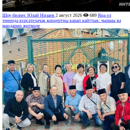
Шоу-бизнес
Юлай Низаев
2 август 2026
689
Яңа ел
төнендә күрсәтеләчәк концертны карап кайттык: чыршы вә
мандарин җитмәде