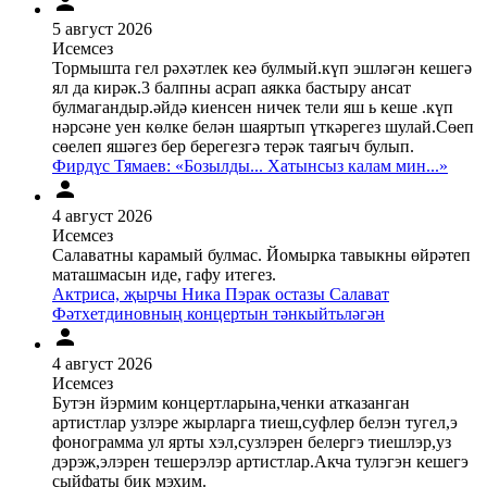
5 август 2026
Исемсез
Тормышта гел рәхәтлек кеә булмый.күп эшләгән кешегә
ял да кирәк.3 балпны асрап аякка бастыру ансат
булмагандыр.әйдә киенсен ничек тели яш ь кеше .күп
нәрсәне уен көлке белән шаяртып үткәрегез шулай.Сөеп
сөелеп яшәгез бер берегезгә терәк таягыч булып.
Фирдүс Тямаев: «Бозылды... Хатынсыз калам мин...»
4 август 2026
Исемсез
Салаватны карамый булмас. Йомырка тавыкны өйрәтеп
маташмасын иде, гафу итегез.
Актриса, җырчы Ника Пэрак остазы Салават
Фәтхетдиновның концертын тәнкыйтьләгән
4 август 2026
Исемсез
Бутэн йэрмим концертларына,ченки атказанган
артистлар узлэре жырларга тиеш,суфлер белэн тугел,э
фонограмма ул ярты хэл,сузлэрен белергэ тиешлэр,уз
дэрэж,элэрен тешерэлэр артистлар.Акча тулэгэн кешегэ
сыйфаты бик мэхим.