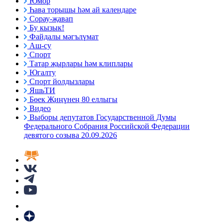
Юмор
Һава торышы һәм ай календаре
Сорау-җавап
Бу кызык!
Файдалы мәгълүмат
Аш-су
Спорт
Татар җырлары һәм клиплары
Югалту
Спорт йолдызлары
ЯшьТИ
Бөек Җиңүнең 80 еллыгы
Видео
Выборы депутатов Государственной Думы
Федерального Собрания Российской Федерации
девятого созыва 20.09.2026