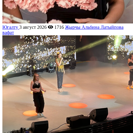
Югалту
3 август 2026
1716
Җырчы Альбина Латыйпова
вафат