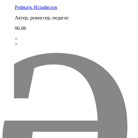
Рифкать Исрафилов
Актер, режиссер, педагог.
06.08
<
>