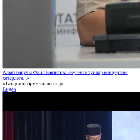
Алып баручы Фаил Баязитов: «Бүгенге туйлар концертны
хәтерләтә...»
«Татар-информ» яңалыклары
Видео