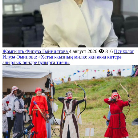
Җәмгыять
Фирүзә Гыйниятова
4 август 2026
816
Психолог
Илүзә Әминова: «Хатын-кызның милке яки акча китерә
алырлык һөнәре булырга тиеш»