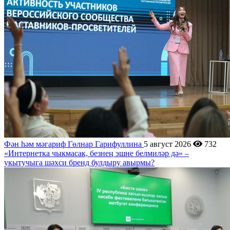
Фән һәм мәгариф
Гөлнар Гарифуллина
5 август 2026
732
«Интернетка чыкмасак, безнең эшне белмиләр дә» –
укытучыга шәхси бренд булдыру авырмы?