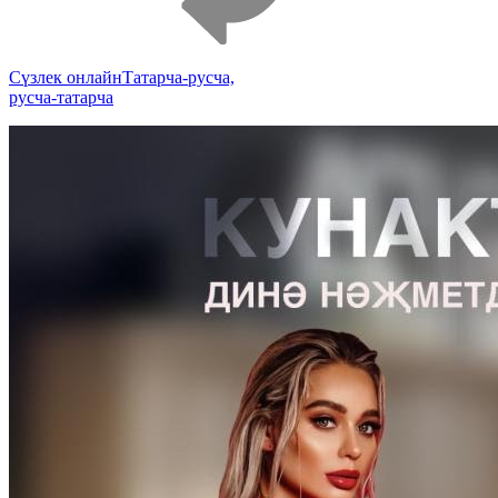
Cүзлек онлайн
Татарча-русча,
русча-татарча