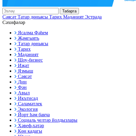
Табарга
Сәясәт
Татар дөньясы
Тарих
Мәдәният
Эстрада
Сәхифәләр
Ясалма Фәһем
Җәмгыять
Татар дөньясы
Тарих
Мәдәният
Шоу-бизнес
Иҗат
Язмыш
Сәясәт
Дин
Фән
Авыл
Икътисад
Сәламәтлек
Экология
Йорт һәм бакча
Социаль челтәр йолдызлары
Хәвеф-хәтәр
Көн кадагы