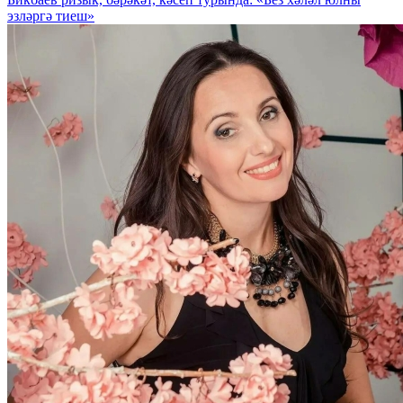
эзләргә тиеш»