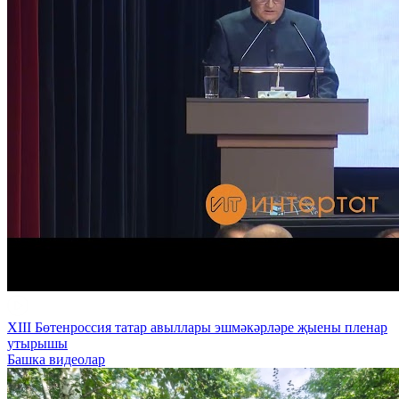
XIII Бөтенроссия татар авыллары эшмәкәрләре җыены пленар
утырышы
Башка видеолар