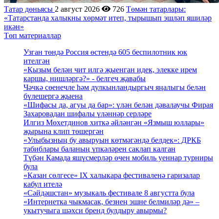
Татар дөньясы
2 август 2026
726
Төмән татарлары:
«Татарстанда халыкны хөрмәт итеп, тырышып эшләп яшиләр
икән»
Төп материаллар
Узган төндә Россия өстендә 605 беспилотник юк
ителгән
«Кызым белән чит илгә җыенган идек, элекке ирем
каршы, нишләргә?» - белгеч җавабы
Чәчкә сөенечле һәм дулкынландыргыч яңалыгы белән
бүлешергә җыена
«Шифасы да, агуы да бар»: үлән белән дәвалаучы Фирая
Захаровадан шифалы үләннәр серләре
Илгиз Мөхетдинов хиткә әйләнгән «Язмыш юллары»
җырына клип төшергән
«Улыбызның бу авыруын көтмәгәндә белдек»: ДРКБ
табиблары баланың үпкәләрен саклап калган
Түбән Камада яшүсмерләр өчен мобиль уеннар турниры
була
«Казан сөлгесе» IX халыкара фестиваленә гаризалар
кабул ителә
«Сәйдәшстан» музыкаль фестивале 8 августта була
«Интернетка чыкмасак, безнең эшне белмиләр дә» –
укытучыга шәхси бренд булдыру авырмы?