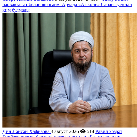
һәрвакыт ат белән яшәгән»: Арчада «Ат көне» Сабан туеннан
ким булмады
Дин
Ләйсән Хафизова
3 август 2026
514
Равил хәзрәт
Бикбаев ризык, бәрәкәт, кәсеп турында: «Без хәләл юлны