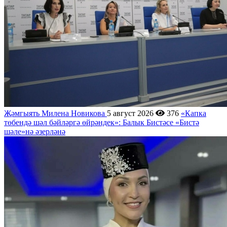
Җәмгыять
Милена Новикова
5 август 2026
376
«Капка
төбендә шәл бәйләргә өйрәндек»: Балык Бистәсе «Бистә
шәле»нә әзерләнә