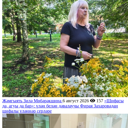
Җәмгыять
Зилә Мөбәрәкшина
6 август 2026
157
«Шифасы
да, агуы да бар»: үлән белән дәвалаучы Фирая Захаровадан
шифалы үләннәр серләре