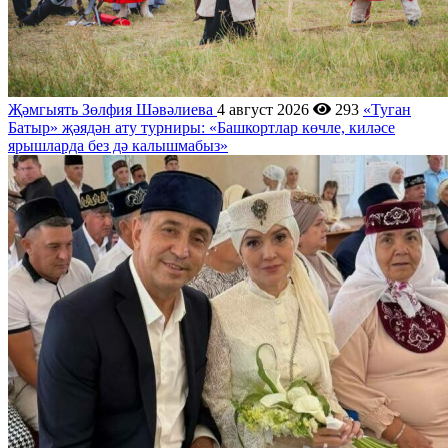
Җәмгыять
Зөлфия Шәвәлиева
4 август 2026
293
«Туган
Батыр» җәядән ату турниры: «Башкортлар көчле, киләсе
ярышларда без дә калышмабыз»