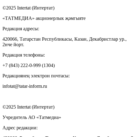
©2025 Intertat (Интертат)
«ТАТМЕДИА» акционерлык җәмгыяте
Редакция адресы:
420066, Татарстан Республикасы, Казан, Декабристлар ур.,
2нче йорт.
Редакция телефоны:
+7 (843) 222-0-999 (1304)
Редакциянең электрон почтасы:
infotat@tatar-inform.ru
©2025 Intertat (Интертат)
Учредитель АО «Татмедиа»
Адрес редакции: