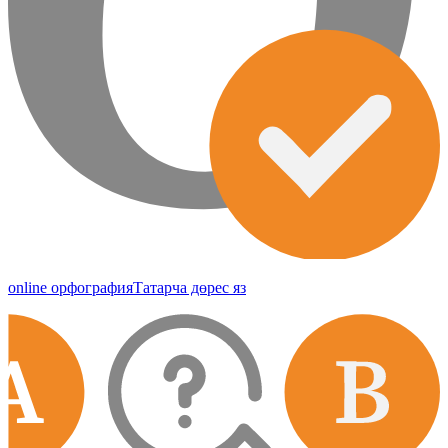
online орфография
Татарча дөрес яз