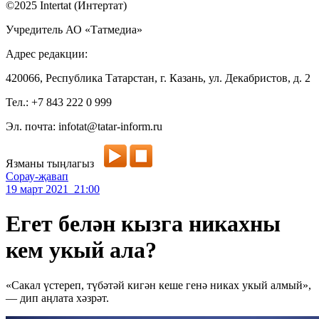
©2025 Intertat (Интертат)
Учредитель АО «Татмедиа»
Адрес редакции:
420066, Республика Татарстан, г. Казань, ул. Декабристов, д. 2
Тел.: +7 843 222 0 999
Эл. почта: infotat@tatar-inform.ru
Язманы тыңлагыз
Сорау-җавап
19 март 2021 21:00
Егет белән кызга никахны
кем укый ала?
«Сакал үстереп, түбәтәй кигән кеше генә никах укый алмый»,
— дип аңлата хәзрәт.