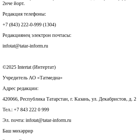
2нче йорт.
Редакция телефоны:
+7 (843) 222-0-999 (1304)
Редакциянең электрон почтасы:
infotat@tatar-inform.ru
©2025 Intertat (Интертат)
Учредитель АО «Татмедиа»
Адрес редакции:
420066, Республика Татарстан, г. Казань, ул. Декабристов, д. 2
Тел.: +7 843 222 0 999
Эл. почта: infotat@tatar-inform.ru
Баш мөхәррир