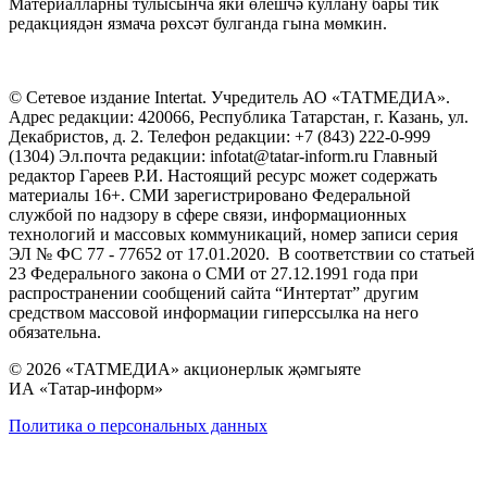
Материалларны тулысынча яки өлешчә куллану бары тик
редакциядән язмача рөхсәт булганда гына мөмкин.
© Сетевое издание Intertat. Учредитель АО «ТАТМЕДИА».
Адрес редакции: 420066, Республика Татарстан, г. Казань, ул.
Декабристов, д. 2. Телефон редакции: +7 (843) 222-0-999
(1304) Эл.почта редакции: infotat@tatar-inform.ru Главный
редактор Гареев Р.И. Настоящий ресурс может содержать
материалы 16+. СМИ зарегистрировано Федеральной
службой по надзору в сфере связи, информационных
технологий и массовых коммуникаций, номер записи серия
ЭЛ № ФС 77 - 77652 от 17.01.2020. В соответствии со статьей
23 Федерального закона о СМИ от 27.12.1991 года при
распространении сообщений сайта “Интертат” другим
средством массовой информации гиперссылка на него
обязательна.
© 2026 «ТАТМЕДИА» акционерлык җәмгыяте
ИА «Татар-информ»
Политика о персональных данных