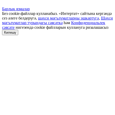
Барлык язмалар
Без cookie-файллар кулланабыз. «Интертат» сайтына кергәндә
сез әлеге белдерүгә,
шәхси мәгълүматларны эшкәртүгә
,
Шәхси
мәгълүматлар турындагы сәясәткә
һәм
Конфиденциальлек
сәясәте
нигезендә cookie файлларын куллануга ризалашасыз
Килешү