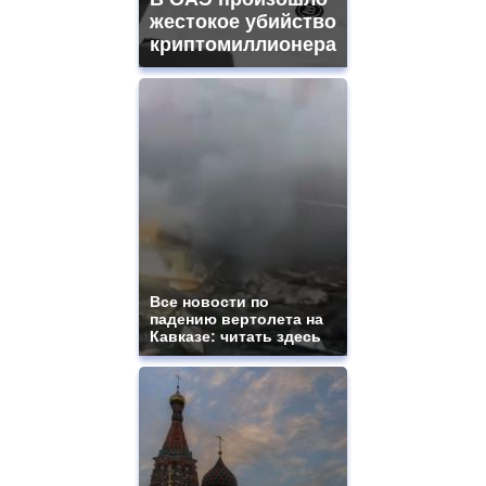
жестокое убийство
криптомиллионера
Все новости по
падению вертолета на
Кавказе: читать здесь