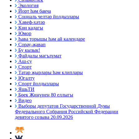
Экология
Йорт һәм бакча
Социаль челтәр йолдызлары
Хәвеф-хәтәр
Көн кадагы
Юмор
Һава торышы һәм ай календаре
Сорау-җавап
Бу кызык!
Файдалы мәгълүмат
Аш-су
Спорт
Татар җырлары һәм клиплары
Югалту
Спорт йолдызлары
ЯшьТИ
Бөек Җиңүнең 80 еллыгы
Видео
Выборы депутатов Государственной Думы
Федерального Собрания Российской Федерации
девятого созыва 20.09.2026