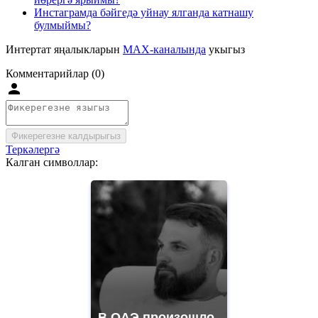
Инстаграмда бәйгедә уйнау ялганда катнашу
булмыймы?
Интертат яңалыкларын
MAX-каналында
укыгыз
Комментарийлар (0)
Фикерегезне калдырыгыз
Теркәлергә
Калган символлар:
В ОАЭ произошло