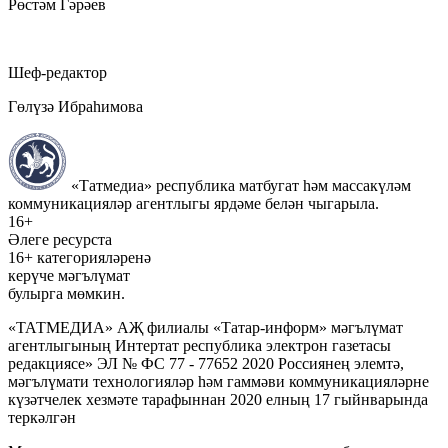
Рөстәм Гәрәев
Шеф-редактор
Гөлүзә Ибраһимова
«Татмедиа» республика матбугат һәм массакүләм
коммуникацияләр агентлыгы ярдәме белән чыгарыла.
16+
Әлеге ресурста
16+ категорияләренә
керүче мәгълүмат
булырга мөмкин.
«ТАТМЕДИА» АҖ филиалы «Татар-информ» мәгълүмат
агентлыгының Интертат республика электрон газетасы
редакциясе» ЭЛ № ФС 77 - 77652 2020 Россиянең элемтә,
мәгълүмати технологияләр һәм гаммәви коммуникацияләрне
күзәтчелек хезмәте тарафыннан 2020 елның 17 гыйнварында
теркәлгән