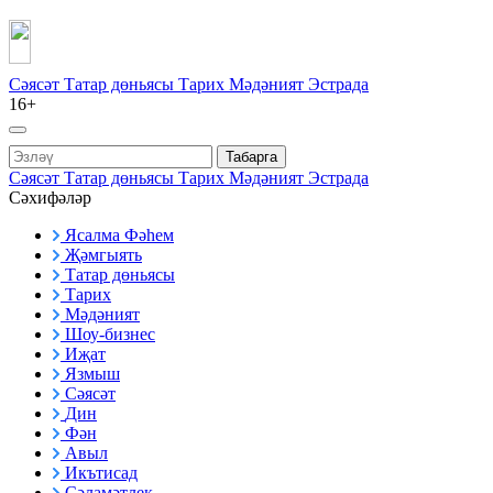
Сәясәт
Татар дөньясы
Тарих
Мәдәният
Эстрада
16+
Табарга
Сәясәт
Татар дөньясы
Тарих
Мәдәният
Эстрада
Сәхифәләр
Ясалма Фәһем
Җәмгыять
Татар дөньясы
Тарих
Мәдәният
Шоу-бизнес
Иҗат
Язмыш
Сәясәт
Дин
Фән
Авыл
Икътисад
Сәламәтлек