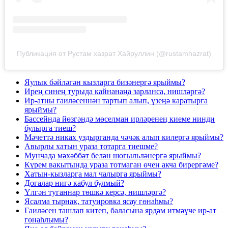
Публикация от Рустам хазрат Хайруллин (@rustamhazrat)
Яулык бәйләгән кызларга бизәнергә ярыймы?
Ирең синең турыда кайнанаңа зарланса, нишләргә?
Ир-атны гаиләсеннән тартып алып, үзеңә каратырга
ярыймы?
Бассейнда йөзгәндә мөселман ирләренең киеме нинди
булырга тиеш?
Мәчеттә никах уздырганда чәчәк алып килергә ярыймы?
Авырлы хатын ураза тотарга тиешме?
Мунчада мәхәббәт белән шөгыльләнергә ярыймы?
Күрем вакытында ураза тотмаган өчен акча бирергәме?
Хатын-кызларга мал чалырга ярыймы?
Догалар нигә кабул булмый?
Үлгән туганнар төшкә керсә, нишләргә?
Ясалма тырнак, татуировка ясау гөнаһмы?
Гаиләсен ташлап китеп, баласына ярдәм итмәүче ир-ат
гөнаһлымы?