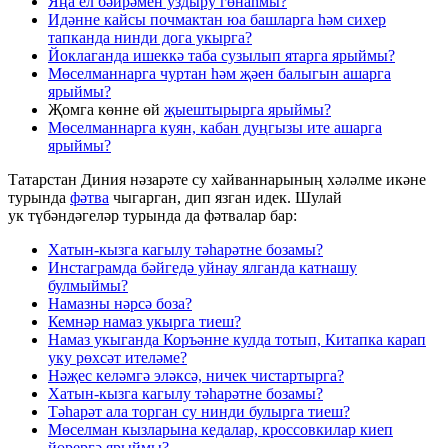
Яңа ел бәйрәмен уздыру гөнаһмы?
Идәнне кайсы почмактан юа башларга һәм сихер
тапканда нинди дога укырга?
Йоклаганда ишеккә таба сузылып ятарга ярыймы?
Мөселманнарга чуртан һәм җәен балыгын ашарга
ярыймы?
Җомга көнне өй
җыештырырга ярыймы?
Мөселманнарга куян, кабан дуңгызы ите ашарга
ярыймы?
Татарстан Диния нәзарәте су хайваннарының хәләлме икәне
турында
фәтва
чыгарган, дип язган идек. Шулай
ук түбәндәгеләр турында да фәтвалар бар:
Хатын-кызга кагылу тәһарәтне бозамы?
Инстаграмда бәйгедә уйнау ялганда катнашу
булмыймы?
Намазны нәрсә боза?
Кемнәр намаз укырга тиеш?
Намаз укыганда Коръәнне кулда тотып, Китапка карап
уку рөхсәт ителәме?
Нәҗес келәмгә эләксә, ничек чистартырга?
Хатын-кызга кагылу тәһарәтне бозамы?
Тәһарәт ала торган су нинди булырга тиеш?
Мөселман кызларына кедалар, кроссовкилар киеп
йөрергә ярыймы?