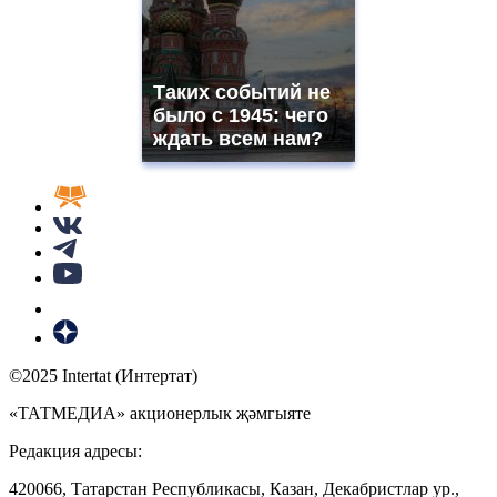
Таких событий не
было с 1945: чего
ждать всем нам?
©2025 Intertat (Интертат)
«ТАТМЕДИА» акционерлык җәмгыяте
Редакция адресы:
420066, Татарстан Республикасы, Казан, Декабристлар ур.,