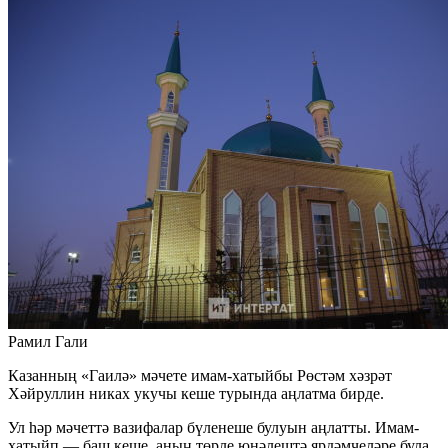
Рамил Гали
Казанның «Гаилә» мәчете имам-хатыйбы Рөстәм хәзрәт
Хәйруллин никах укучы кеше турында аңлатма бирде.
Ул һәр мәчеттә вазифалар бүленеше булуын аңлатты. Имам-
хатыйп — баш кеше, аның төрле юнәлештә ярдәмчеләре була.