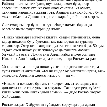
Районда ничә мәчет булса, шул кадәр имам була, алар
арасыннан район буенча баш имам сайлана. Ул өммәт,
хакимият каршында җавап тота. Аннары мөхтәсибәтләр була,
мөхтәсибәт исә Диния нәзарәтенә карый, ди Рөстәм хәзрәт.
Системадагы һәр буыннын үз шәһадәтнамәсе бар, анда
белемле имам булуы турында языла.
«Никах укытырга мәчеткә килгәч, сездән әти-әниегез, моңа
кадәр никахлы булу-булмавыгыз, паспортыгыз турында
сорашалар. Әгәр кеше алдашса, ул тиз генә китеп бара. 50 сум
сәдака өчен никах укып җибәрүче дә булырга мөмкин.
Ул укый да озата. Ләкин аны Аллаһ кабул итәме соң әле?
Никахны Аллаһ кабул итәргә тиеш», — ди Рөстәм хәзрәт.
Ул кайчакта машинада никах укыганнар дигәнне ишетергә
туры килүенә аптырый. «Бу ни инде? Бу бит туганнарны, әти-
әниләрне, Аллаһны хөрмәт итмәү», — ди ул.
«Никахны вәкаләте булган, тикшерелгән, аттестация узган,
дипломы кеше генә укырга хокуклы. Сакал үстереп, түбәтәй
кигән кеше генә никах укый алмый», — диде Рөстәм хәзрәт
Хәйруллин.
Рөстәм хәзрәт Хәйруллин түбәндәге сорауларга да җавап