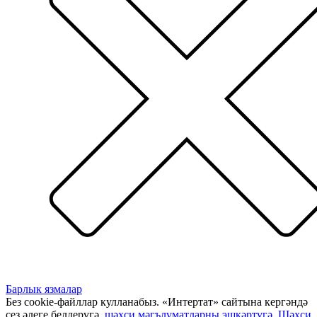
Барлык язмалар
Без cookie-файллар кулланабыз. «Интертат» сайтына кергәндә
сез әлеге белдерүгә,
шәхси мәгълүматларны эшкәртүгә
,
Шәхси