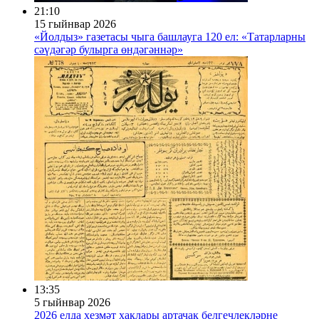
21:10
15 гыйнвар 2026
«Йолдыз» газетасы чыга башлауга 120 ел: «Татарларны
сәүдәгәр булырга өндәгәннәр»
13:35
5 гыйнвар 2026
2026 елда хезмәт хаклары артачак белгечлекләрне