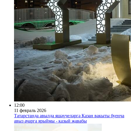
12:00
11 февраль 2026
Татарстанда авылда яшәүчеләргә Казан вакыты буенча
авыз ачарга ярыймы - казый җавабы