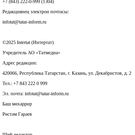
+7 (843) 222-0-999 (1304)
Редакциянең электрон почтасы:
infotat@tatar-inform.ru
©2025 Intertat (Интертат)
Учредитель АО «Татмедиа»
Адрес редакции:
420066, Республика Татарстан, г. Казань, ул. Декабристов, д. 2
Тел.: +7 843 222 0 999
Эл. почта: infotat@tatar-inform.ru
Баш мөхәррир
Рөстәм Гәрәев
Шеф-редактор