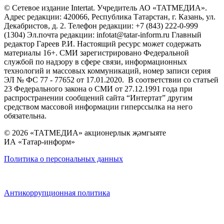
© Сетевое издание Intertat. Учредитель АО «ТАТМЕДИА».
Адрес редакции: 420066, Республика Татарстан, г. Казань, ул.
Декабристов, д. 2. Телефон редакции: +7 (843) 222-0-999
(1304) Эл.почта редакции: infotat@tatar-inform.ru Главный
редактор Гареев Р.И. Настоящий ресурс может содержать
материалы 16+. СМИ зарегистрировано Федеральной
службой по надзору в сфере связи, информационных
технологий и массовых коммуникаций, номер записи серия
ЭЛ № ФС 77 - 77652 от 17.01.2020. В соответствии со статьей
23 Федерального закона о СМИ от 27.12.1991 года при
распространении сообщений сайта “Интертат” другим
средством массовой информации гиперссылка на него
обязательна.
© 2026 «ТАТМЕДИА» акционерлык җәмгыяте
ИА «Татар-информ»
Политика о персональных данных
Антикоррупционная политика