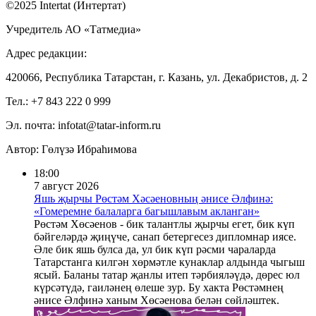
©2025 Intertat (Интертат)
Учредитель АО «Татмедиа»
Адрес редакции:
420066, Республика Татарстан, г. Казань, ул. Декабристов, д. 2
Тел.: +7 843 222 0 999
Эл. почта: infotat@tatar-inform.ru
Автор: Гөлүзә Ибраһимова
18:00
7 август 2026
Яшь җырчы Рөстәм Хәсәеновның әнисе Әлфинә:
«Гомеремне балаларга багышлавым акланган»
Рөстәм Хөсәенов - бик талантлы җырчы егет, бик күп
бәйгеләрдә җиңүче, санап бетергесез дипломнар иясе.
Әле бик яшь булса да, ул бик күп рәсми чараларда
Татарстанга килгән хөрмәтле кунаклар алдында чыгыш
ясый. Баланы татар җанлы итеп тәрбияләүдә, дөрес юл
күрсәтүдә, гаиләнең өлеше зур. Бу хакта Рөстәмнең
әнисе Әлфинә ханым Хөсәенова белән сөйләштек.