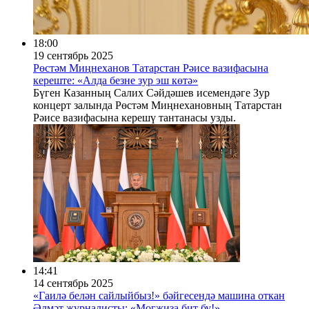
18:00
19 сентябрь 2025
Рөстәм Миңнеханов Татарстан Рәисе вазифасына
кереште: «Алда безне зур эш көтә»
Бүген Казанның Салих Сәйдәшев исемендәге Зур
концерт залында Рөстәм Миңнехановның Татарстан
Рәисе вазифасына керешү тантанасы узды.
14:41
14 сентябрь 2025
«Гаилә белән сайлыйбыз!» бәйгесендә машина откан
Әлмәт журналисты: «Могҗиза бит бу!»