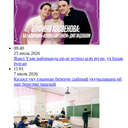
09:40
25 июль 2026
Яшел Үзән районында ир-ат өстенә агач ауган, ул һәлак
булган
11:01
7 июль 2026
Киләсе уку елыннан беренче сыйныф укучыларына өй
эше бирелми башлый