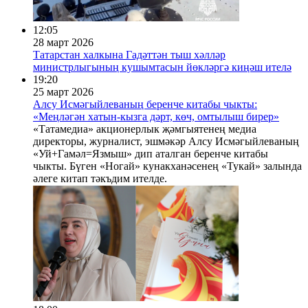
12:05
28 март 2026
Татарстан халкына Гадәттән тыш хәлләр
министрлыгының кушымтасын йөкләргә киңәш ителә
19:20
25 март 2026
Алсу Исмәгыйлеваның беренче китабы чыкты:
«Меңләгән хатын-кызга дәрт, көч, омтылыш бирер»
«Татамедиа» акционерлык җәмгыятенең медиа
директоры, журналист, эшмәкәр Алсу Исмәгыйлеваның
«Уй+Гамәл=Язмыш» дип аталган беренче китабы
чыкты. Бүген «Ногай» кунакханәсенең «Тукай» залында
әлеге китап тәкъдим ителде.