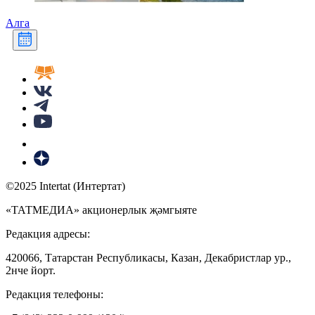
Алга
©2025 Intertat (Интертат)
«ТАТМЕДИА» акционерлык җәмгыяте
Редакция адресы:
420066, Татарстан Республикасы, Казан, Декабристлар ур.,
2нче йорт.
Редакция телефоны: