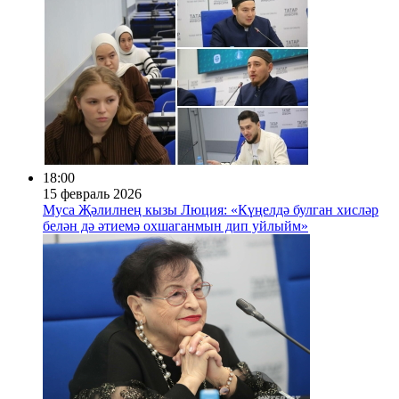
18:00
15 февраль 2026
Муса Җәлилнең кызы Люция: «Күңелдә булган хисләр
белән дә әтиемә охшаганмын дип уйлыйм»