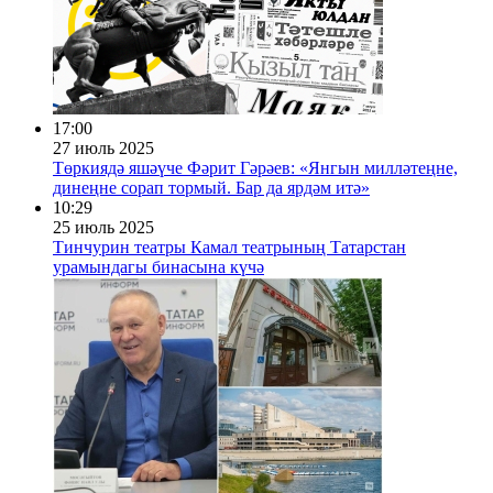
17:00
27 июль 2025
Төркиядә яшәүче Фәрит Гәрәев: «Янгын милләтеңне,
динеңне сорап тормый. Бар да ярдәм итә»
10:29
25 июль 2025
Тинчурин театры Камал театрының Татарстан
урамындагы бинасына күчә