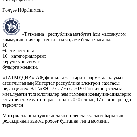
Гөлүзә Ибраһимова
«Татмедиа» республика матбугат һәм массакүләм
коммуникацияләр агентлыгы ярдәме белән чыгарыла.
16+
Әлеге ресурста
16+ категорияләренә
керүче мәгълүмат
булырга мөмкин.
«ТАТМЕДИА» АҖ филиалы «Татар-информ» мәгълүмат
агентлыгының Интертат республика электрон газетасы
редакциясе» ЭЛ № ФС 77 - 77652 2020 Россиянең элемтә,
мәгълүмати технологияләр һәм гаммәви коммуникацияләрне
күзәтчелек хезмәте тарафыннан 2020 елның 17 гыйнварында
теркәлгән
Материалларны тулысынча яки өлешчә куллану бары тик
редакциядән язмача рөхсәт булганда гына мөмкин.