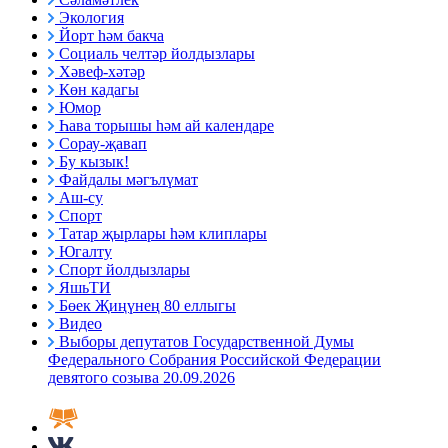
Экология
Йорт һәм бакча
Социаль челтәр йолдызлары
Хәвеф-хәтәр
Көн кадагы
Юмор
Һава торышы һәм ай календаре
Сорау-җавап
Бу кызык!
Файдалы мәгълүмат
Аш-су
Спорт
Татар җырлары һәм клиплары
Югалту
Спорт йолдызлары
ЯшьТИ
Бөек Җиңүнең 80 еллыгы
Видео
Выборы депутатов Государственной Думы
Федерального Собрания Российской Федерации
девятого созыва 20.09.2026