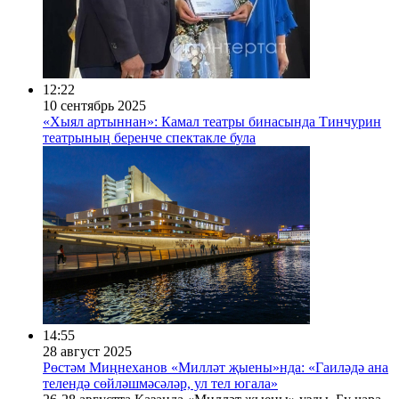
12:22
10 сентябрь 2025
«Хыял артыннан»: Камал театры бинасында Тинчурин
театрының беренче спектакле була
14:55
28 август 2025
Рөстәм Миңнеханов «Милләт җыены»нда: «Гаиләдә ана
телендә сөйләшмәсәләр, ул тел югала»