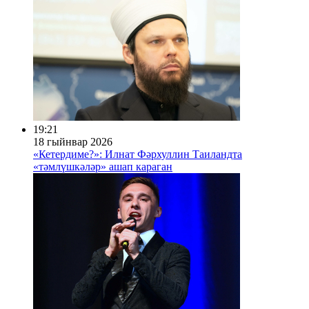
19:21
18 гыйнвар 2026
«Кетердиме?»: Илнат Фәрхуллин Таиландта
«тәмлүшкәләр» ашап караган