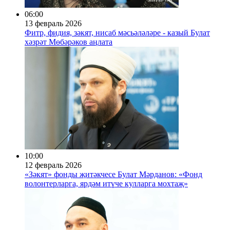
06:00
13 февраль 2026
Фитр, фидия, зәкят, нисаб мәсьәләләре - казый Булат
хәзрәт Мөбәрәков аңлата
10:00
12 февраль 2026
«Зәкят» фонды җитәкчесе Булат Мәрданов: «Фонд
волонтерларга, ярдәм итүче кулларга мохтаҗ»