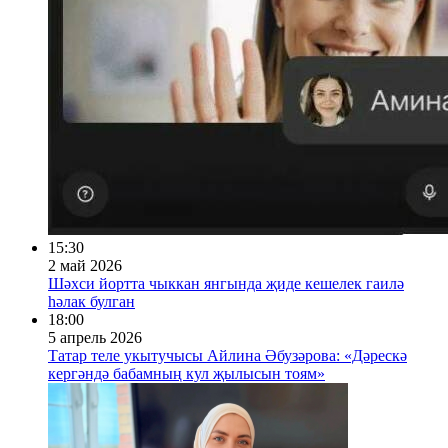
15:30
2 май 2026
Шәхси йортта чыккан янгында җиде кешелек гаилә
һәлак булган
18:00
5 апрель 2026
Татар теле укытучысы Айлина Әбузәрова: «Дәрескә
кергәндә бабамның кул җылысын тоям»