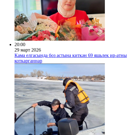
20:00
29 март 2026
Кама елгасында боз астына киткән 69 яшьлек ир‑атны
коткарганнар