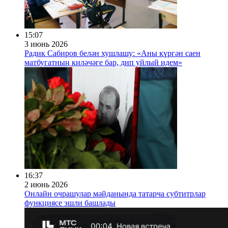
15:07
3 июнь 2026
Радик Сабиров белән хушлашу: «Аны күргән саен
матбугатның киләчәге бар, дип уйлый идем»
16:37
2 июнь 2026
Онлайн очрашулар мәйданында татарча субтитрлар
функциясе эшли башлады