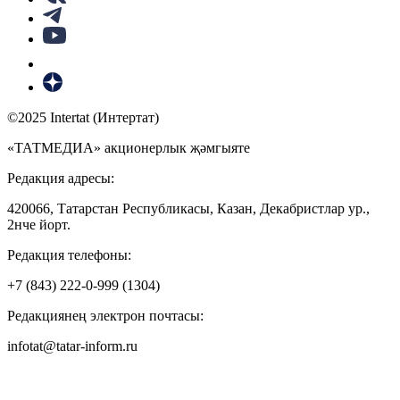
©2025 Intertat (Интертат)
«ТАТМЕДИА» акционерлык җәмгыяте
Редакция адресы:
420066, Татарстан Республикасы, Казан, Декабристлар ур.,
2нче йорт.
Редакция телефоны:
+7 (843) 222-0-999 (1304)
Редакциянең электрон почтасы:
infotat@tatar-inform.ru