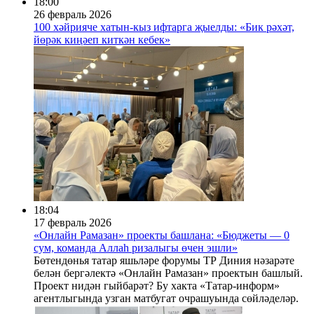
18:00
26 февраль 2026
100 хәйрияче хатын-кыз ифтарга җыелды: «Бик рәхәт,
йөрәк киңәеп киткән кебек»
18:04
17 февраль 2026
«Онлайн Рамазан» проекты башлана: «Бюджеты — 0
сум, команда Аллаһ ризалыгы өчен эшли»
Бөтендөнья татар яшьләре форумы ТР Диния нәзарәте
белән бергәлектә «Онлайн Рамазан» проектын башлый.
Проект нидән гыйбарәт? Бу хакта «Татар-информ»
агентлыгында узган матбугат очрашуында сөйләделәр.