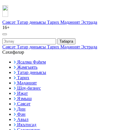
Сәясәт
Татар дөньясы
Тарих
Мәдәният
Эстрада
16+
Табарга
Сәясәт
Татар дөньясы
Тарих
Мәдәният
Эстрада
Сәхифәләр
Ясалма Фәһем
Җәмгыять
Татар дөньясы
Тарих
Мәдәният
Шоу-бизнес
Иҗат
Язмыш
Сәясәт
Дин
Фән
Авыл
Икътисад
Сәламәтлек