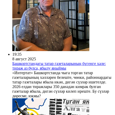
19:35
8 август 2025
Башкортстандагы татар газеталарының бүгенге хәле:
тираж аз булса, ябылу яныймы
«Интертат» Башкортстанда чыга торган татар
газеталарының хәлләрен белеште, чөнки, районнардагы
татар газеталары ябыла икән, дигән сүзләр ишетелде.
2026 елдан тиражлары 350 данәдән кимрәк булган
газеталар ябыла, дигән сүзләр килеп иреште. Бу сүзләр
дөресме, юкмы?