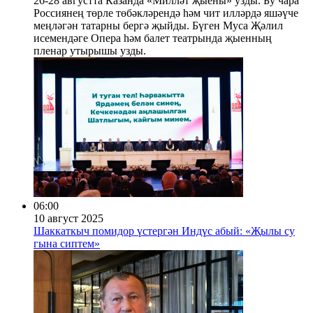
26-28 августта Казанда «Милләт җыены» узды. Бу чара
Россиянең төрле төбәкләрендә һәм чит илләрдә яшәүче
меңләгән татарны бергә җыйды. Бүген Муса Җәлил
исемендәге Опера һәм балет театрында җыенның
пленар утырышы узды.
06:00
10 август 2025
Шаккаткыч помидор үстергән Индүс абый: «Җылы су
гына сиптем»