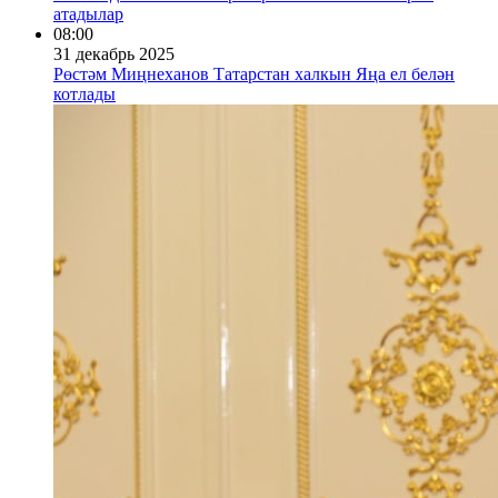
атадылар
08:00
31 декабрь 2025
Рөстәм Миңнеханов Татарстан халкын Яңа ел белән
котлады