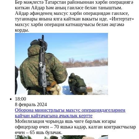
Бер мәҗлестә Татарстан районыннан хәрби операциягә
киткән Айдар һәм аның гаиләсе белән таныштым.
Айдар әфәнденең махсус хәрби операциядән гаиләсе,
туганнары янына ялга кайткан вакыты иде. «Интертат»
махсус хәрби операция катнашучысы белән әңгәмә
корды.
18:00
8 февраль 2024
Оборона министрлыгы махсус операциядәгеләрнең
кайчан кайтачагына ачыклык кертте
Мобилизация чорында яшь чиге барлык югары
офицерлар өчен – 70 яшькә кадәр, калган контрактчылар
өчен – 65 яшь булачак.