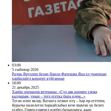
03:00
5 гыйнвар 2026
Радик Яруллин белән Наилә Фатехова Яңа ел уңаеннан
хәрбиләргә концерт куйганнар
18:00
21 декабрь 2025
Хәрби операция ветераны: «Сул аяк киемен үземә
калдырам, уңын – теге егеткә бирә идем...»
Туган илне яклау, Ватанга хезмәт итү – һәр ир-егетнең
бурычы икәнлеген һәркайсыбыз кече яшьтән үк белеп
үсәбез. Гомер-гомергә илебез батырларга, кыю