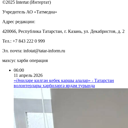
©2025 Intertat (Интертат)
Учредитель АО «Татмедиа»
Адрес редакции:
420066, Республика Татарстан, г. Казань, ул. Декабристов, д. 2
Тел.: +7 843 222 0 999
Эл. почта: infotat@tatar-inform.ru
махсус хәрби операция
06:00
11 апрель 2026
«Әниләре килгән кебек каршы алалар» - Татарстан
волонтерлары хәрбиләргә ярдәм турында