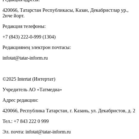
420066, Татарстан Республикасы, Казан, Декабристлар ур.,
2нче йорт.
Редакция телефоны:
+7 (843) 222-0-999 (1304)
Редакциянең электрон почтасы:
infotat@tatar-inform.ru
©2025 Intertat (Интертат)
Учредитель АО «Татмедиа»
Адрес редакции:
420066, Республика Татарстан, г. Казань, ул. Декабристов, д. 2
Тел.: +7 843 222 0 999
Эл. почта: infotat@tatar-inform.ru