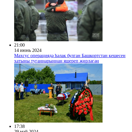
21:00
14 июнь 2024
Махсус операциядә һәлак булган Башкортстан кешесен
хатыны туганнарыннан яшереп җирләгән
17:38
29 май 2024