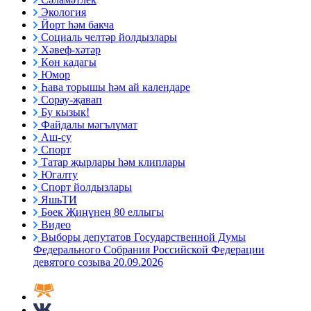
Экология
Йорт һәм бакча
Социаль челтәр йолдызлары
Хәвеф-хәтәр
Көн кадагы
Юмор
Һава торышы һәм ай календаре
Сорау-җавап
Бу кызык!
Файдалы мәгълүмат
Аш-су
Спорт
Татар җырлары һәм клиплары
Югалту
Спорт йолдызлары
ЯшьТИ
Бөек Җиңүнең 80 еллыгы
Видео
Выборы депутатов Государственной Думы
Федерального Собрания Российской Федерации
девятого созыва 20.09.2026