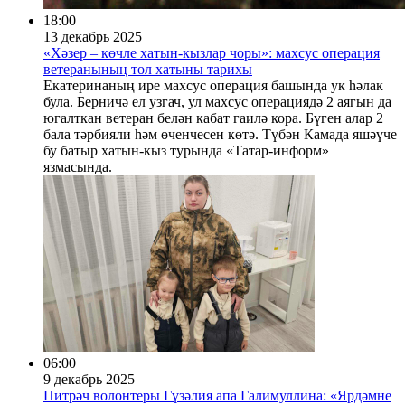
18:00
13 декабрь 2025
«Хәзер – көчле хатын-кызлар чоры»: махсус операция
ветеранының тол хатыны тарихы
Екатеринаның ире махсус операция башында ук һәлак
була. Берничә ел узгач, ул махсус операциядә 2 аягын да
югалткан ветеран белән кабат гаилә кора. Бүген алар 2
бала тәрбияли һәм өченчесен көтә. Түбән Камада яшәүче
бу батыр хатын-кыз турында «Татар-информ»
язмасында.
06:00
9 декабрь 2025
Питрәч волонтеры Гүзәлия апа Галимуллина: «Ярдәмне