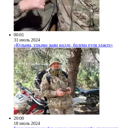
00:01
31 июль 2024
«Кулыма, үпкәмә зыян килде, билемә пуля эләкте»
20:00
18 июль 2024