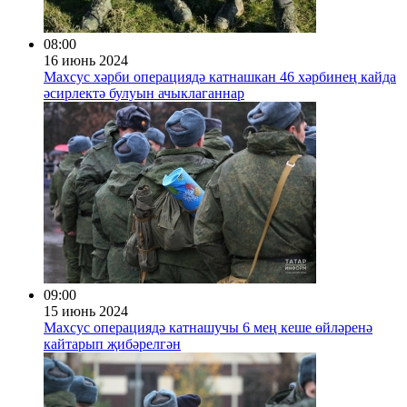
08:00
16 июнь 2024
Махсус хәрби операциядә катнашкан 46 хәрбинең кайда
әсирлектә булуын ачыклаганнар
09:00
15 июнь 2024
Махсус операциядә катнашучы 6 мең кеше өйләренә
кайтарып җибәрелгән