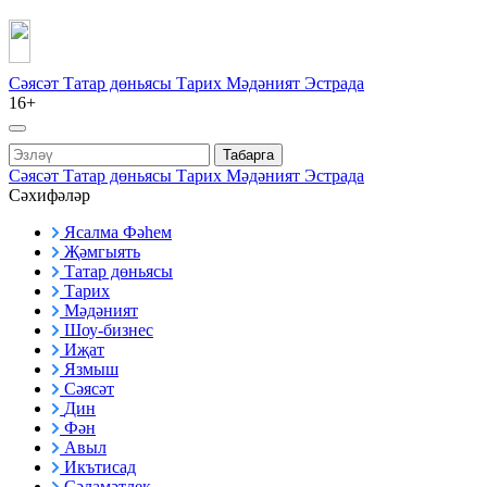
Сәясәт
Татар дөньясы
Тарих
Мәдәният
Эстрада
16+
Табарга
Сәясәт
Татар дөньясы
Тарих
Мәдәният
Эстрада
Сәхифәләр
Ясалма Фәһем
Җәмгыять
Татар дөньясы
Тарих
Мәдәният
Шоу-бизнес
Иҗат
Язмыш
Сәясәт
Дин
Фән
Авыл
Икътисад
Сәламәтлек