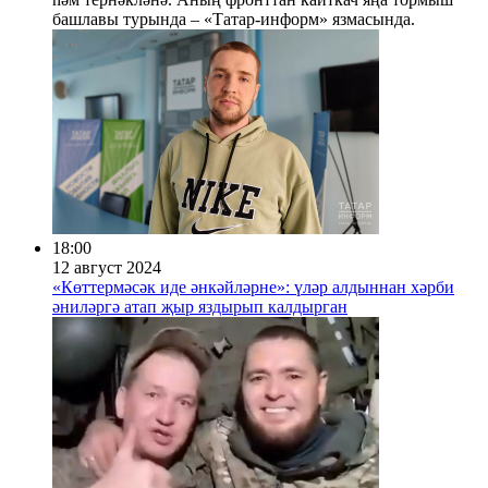
башлавы турында – «Татар-информ» язмасында.
18:00
12 август 2024
«Көттермәсәк иде әнкәйләрне»: үләр алдыннан хәрби
әниләргә атап җыр яздырып калдырган