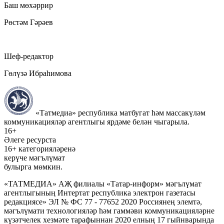
Баш мөхәррир
Рөстәм Гәрәев
Шеф-редактор
Гөлүзә Ибраһимова
«Татмедиа» республика матбугат һәм массакүләм
коммуникацияләр агентлыгы ярдәме белән чыгарыла.
16+
Әлеге ресурста
16+ категорияләренә
керүче мәгълүмат
булырга мөмкин.
«ТАТМЕДИА» АҖ филиалы «Татар-информ» мәгълүмат
агентлыгының Интертат республика электрон газетасы
редакциясе» ЭЛ № ФС 77 - 77652 2020 Россиянең элемтә,
мәгълүмати технологияләр һәм гаммәви коммуникацияләрне
күзәтчелек хезмәте тарафыннан 2020 елның 17 гыйнварында