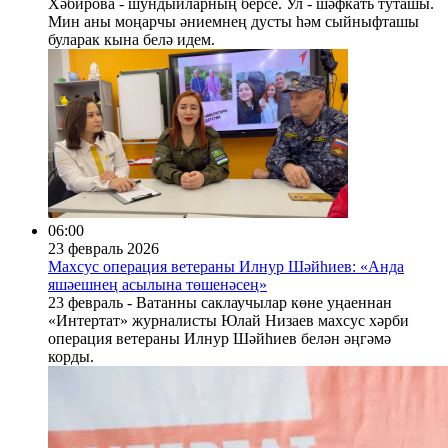
Хәбирова - шундыйларның берсе. Ул - шәфкать туташы.
Мин аны моңарчы әниемнең дусты һәм сыйныфташы
буларак кына белә идем.
06:00
23 февраль 2026
Махсус операция ветераны Илнур Шәйһиев: «Анда
яшәешнең асылына төшенәсең»
23 февраль - Ватанны саклаучылар көне уңаеннан
«Интертат» журналисты Юлай Низаев махсус хәрби
операция ветераны Илнур Шәйһиев белән әңгәмә
корды.