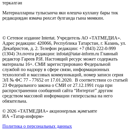
теркәлгән
Материалларны тулысынча яки өлешчә куллану бары тик
редакциядән язмача рөхсәт булганда гына мөмкин.
© Сетевое издание Intertat. Учредитель АО «ТАТМЕДИА».
Адрес редакции: 420066, Республика Татарстан, г. Казань, ул.
Декабристов, д. 2. Телефон редакции: +7 (843) 222-0-999
(1304) Эл.почта редакции: infotat@tatar-inform.ru Главный
редактор Гареев Р.И. Настоящий ресурс может содержать
материалы 16+. СМИ зарегистрировано Федеральной
службой по надзору в сфере связи, информационных
технологий и массовых коммуникаций, номер записи серия
ЭЛ № ФС 77 - 77652 от 17.01.2020. В соответствии со статьей
23 Федерального закона о СМИ от 27.12.1991 года при
распространении сообщений сайта “Интертат” другим
средством массовой информации гиперссылка на него
обязательна.
© 2026 «ТАТМЕДИА» акционерлык җәмгыяте
ИА «Татар-информ»
Политика о персональных данных