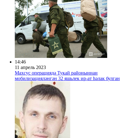
14:46
11 апрель 2023
Махсус операциядә Тукай районыннан
мобилизацияләнгән 32 яшьлек ир-ат һәлак булган