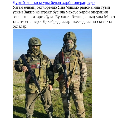
Дүрт бала атасы улы белән хәрби операциядә
Узган елның октябрендә Яңа Чишмә районында туып-
үскән Закир контракт буенча махсус хәрби операция
зонасына китәргә була. Бу хакта белгәч, аның улы Марат
та әтисенә иярә. Декабрьдә алар икесе дә алгы сызыкта
булалар.