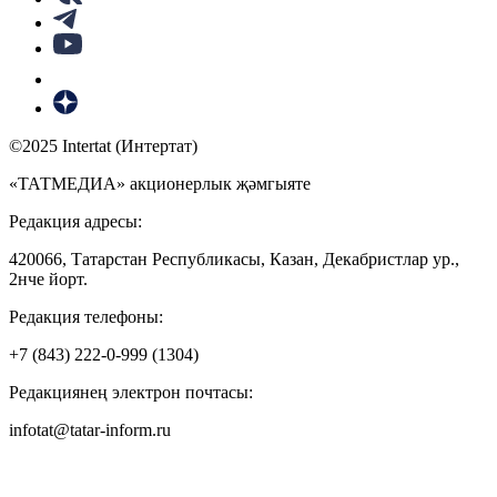
©2025 Intertat (Интертат)
«ТАТМЕДИА» акционерлык җәмгыяте
Редакция адресы:
420066, Татарстан Республикасы, Казан, Декабристлар ур.,
2нче йорт.
Редакция телефоны:
+7 (843) 222-0-999 (1304)
Редакциянең электрон почтасы:
infotat@tatar-inform.ru