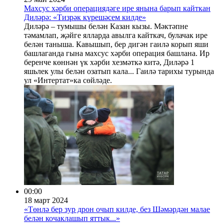
Махсус хәрби операциядәге ире янына барып кайткан
Диләрә: «Тизрәк күрешәсем килде»
Диләрә – тумышы белән Казан кызы. Мәктәпне
тәмамлап, җәйге ялларда авылга кайткач, булачак ире
белән таныша. Кавышып, бер дигән гаилә корып яши
башлаганда гына махсус хәрби операция башлана. Ир
беренче көннән үк хәрби хезмәткә китә, Диләрә 1
яшьлек улы белән озатып кала... Гаилә тарихы турында
ул «Интертат»ка сөйләде.
00:00
18 март 2024
«Төнлә бер зур дрон очып килде, без Шәмәрдән малае
белән кочаклашып яттык...»