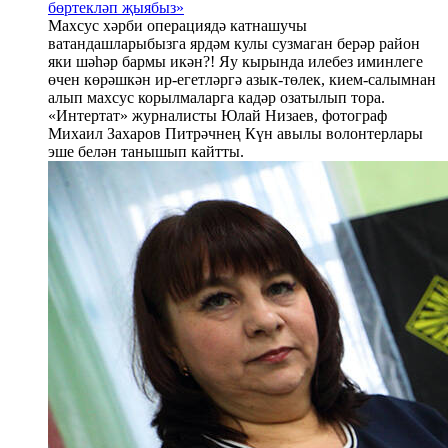
бөртекләп җыябыз»
Махсус хәрби операциядә катнашучы
ватандашларыбызга ярдәм кулы сузмаган берәр район
яки шәһәр бармы икән?! Яу кырында илебез иминлеге
өчен көрәшкән ир-егетләргә азык-төлек, кием-салымнан
алып махсус корылмаларга кадәр озатылып тора.
«Интертат» журналисты Юлай Низаев, фотограф
Михаил Захаров Питрәчнең Күн авылы волонтерлары
эше белән танышып кайтты.