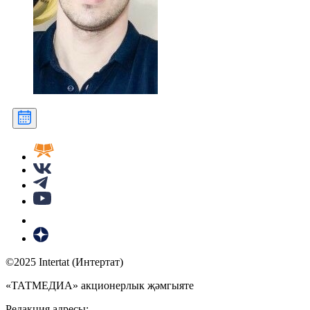
©2025 Intertat (Интертат)
«ТАТМЕДИА» акционерлык җәмгыяте
Редакция адресы: