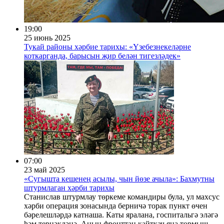
19:00
25 июнь 2025
Тукай районы хәрбие тарихы: «Үзебезнекеләрне
коткарганда, барысын җир белән тигезләдек»
07:00
23 май 2025
«Сугышта кешенең асылы, чын йөзе ачыла»: Бахмутны
штурмлаган хәрби тарихы
Станислав штурмлау төркеме командиры була, ул махсус
хәрби операция зонасында берничә торак пункт өчен
бәрелешләрдә катнаша. Каты яралана, госпитальгә эләгә
һәм тернәкләнә. Аның фронттан кайткач яңа тормыш