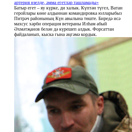
артерия өзелде, әмма егетләр ташламады»
Батыр егет – яу күрке, ди халык. Күптән түгел, Ватан
геройлары көне алдыннан командировка юлларыбыз
Питрәч районының Күн авылына төште. Биредә исә
махсус хәрби операция ветераны Илһам абый
Әхмәтҗанов белән дә күрешеп алдык. Форсаттан
файдаланып, кыска гына әңгәмә кордык.