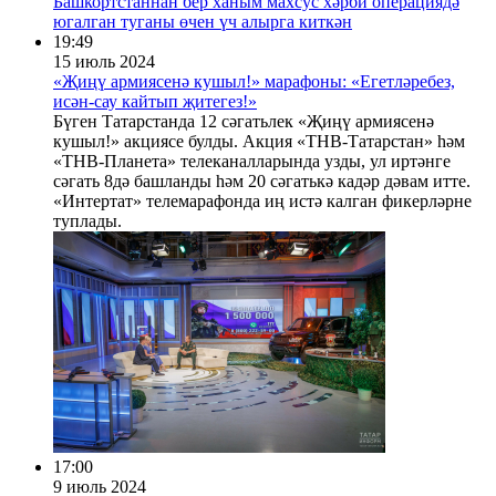
Башкортстаннан бер ханым махсус хәрби операциядә
югалган туганы өчен үч алырга киткән
19:49
15 июль 2024
«Җиңү армиясенә кушыл!» марафоны: «Егетләребез,
исән-сау кайтып җитегез!»
Бүген Татарстанда 12 сәгатьлек «Җиңү армиясенә
кушыл!» акциясе булды. Акция «ТНВ-Татарстан» һәм
«ТНВ-Планета» телеканалларында узды, ул иртәнге
сәгать 8дә башланды һәм 20 сәгатькә кадәр дәвам итте.
«Интертат» телемарафонда иң истә калган фикерләрне
туплады.
17:00
9 июль 2024