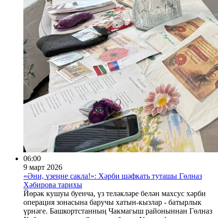
06:00
9 март 2026
«Әни, үзеңне сакла!»: Хәрби шәфкать туташы Гөлназ
Хәбирова тарихы
Йөрәк кушуы буенча, үз теләкләре белән махсус хәрби
операция зонасына баручы хатын-кызлар - батырлык
үрнәге. Башкортстанның Чакмагыш районыннан Гөлназ