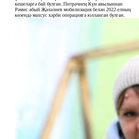
кешеләргә бай булган. Питрәчнең Күн авылыннан
Рәмис абый Җәләлиев мобилизация белән 2022 елның
көзендә махсус хәрби операциягә юлланган булган.