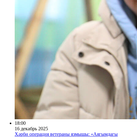
18:00
16 декабрь 2025
Хәрби операция ветераны язмышы: «Аягымдагы