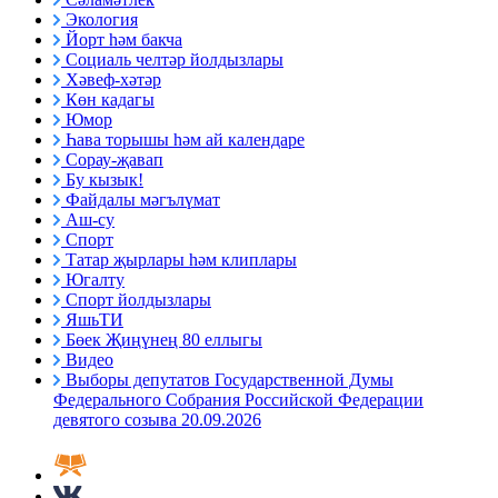
Экология
Йорт һәм бакча
Социаль челтәр йолдызлары
Хәвеф-хәтәр
Көн кадагы
Юмор
Һава торышы һәм ай календаре
Сорау-җавап
Бу кызык!
Файдалы мәгълүмат
Аш-су
Спорт
Татар җырлары һәм клиплары
Югалту
Спорт йолдызлары
ЯшьТИ
Бөек Җиңүнең 80 еллыгы
Видео
Выборы депутатов Государственной Думы
Федерального Собрания Российской Федерации
девятого созыва 20.09.2026