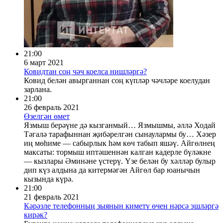
21:00
6 март 2021
Ковидтан соң чәч коелса нишләргә?
Ковид белән авырганнан соң күпләр чәчләре коелудан
зарлана.
21:00
26 февраль 2021
Өзелгән өмет
Язмыш берәүне дә кызганмый… Язмышмы, әллә Ходай
Тәгалә тарафыннан җибәрелгән сынаулармы бу… Хәзер
иң мөһиме — сабырлык һәм көч табып яшәү. Айгөлнең
максаты: тормыш иптәшеннән калган кадерле бүләкне
— кызлары Әминәне үстерү. Үзе белән бу хәлләр булыр
дип күз алдына да китермәгән Айгөл бар юанычын
кызында күрә.
21:00
21 февраль 2021
Кәрәзле телефонның зыянын киметү өчен нәрсә эшләргә
кирәк?