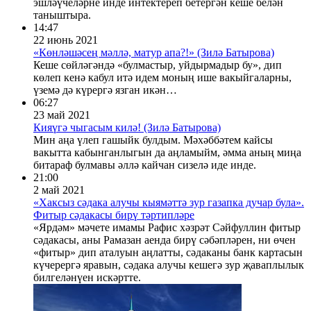
эшләүчеләрне инде интектереп бетергән кеше белән
таныштыра.
14:47
22 июнь 2021
«Көнләшәсең мәллә, матур апа?!» (Зилә Батырова)
Кеше сөйләгәндә «булмастыр, уйдырмадыр бу», дип
көлеп кенә кабул итә идем моның ише вакыйгаларны,
үземә дә күрергә язган икән…
06:27
23 май 2021
Кияүгә чыгасым килә! (Зилә Батырова)
Мин аңа үлеп гашыйк булдым. Мәхәббәтем кайсы
вакытта кабынганлыгын да аңламыйм, әмма аның миңа
битараф булмавы әллә кайчан сизелә иде инде.
21:00
2 май 2021
«Хаксыз сәдака алучы кыямәттә зур газапка дучар була».
Фитыр сәдакасы бирү тәртипләре
«Ярдәм» мәчете имамы Рафис хәзрәт Сәйфуллин фитыр
сәдакасы, аны Рамазан аенда бирү сәбәпләрен, ни өчен
«фитыр» дип аталуын аңлатты, сәдаканы банк картасын
күчерергә яравын, сәдака алучы кешегә зур җаваплылык
билгеләнүен искәртте.