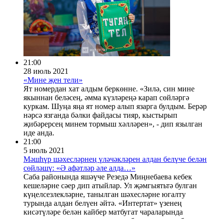
21:00
28 июль 2021
«Мине җен тели»
Ят номердан хат алдым беркөнне. «Зилә, син мине
якыннан беләсең, әмма күзләреңә карап сөйләргә
куркам. Шуңа яңа ят номер алып язарга булдым. Берәр
нәрсә язганда бәлки файдасы тияр, кыстырып
җибәрерсең минем тормыш хәлләрен», - дип язылган
иде анда.
21:00
5 июль 2021
Мәшһүр шәхесләрнең үләчәкләрен алдан белүче белән
сөйләшү: «Ә афәтләр әле алда…»
Саба районында яшәүче Резедә Миңнебаева кебек
кешеләрне сәер дип атыйлар. Ул җәмгыятьтә булган
күңелсезлекләрне, танылган шәхесләрне югалту
турында алдан белүен әйтә. «Интертат» үзенең
кисәтүләре белән кайбер матбугат чараларында