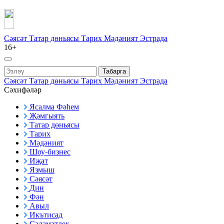
Сәясәт
Татар дөньясы
Тарих
Мәдәният
Эстрада
16+
Табарга
Сәясәт
Татар дөньясы
Тарих
Мәдәният
Эстрада
Сәхифәләр
Ясалма Фәһем
Җәмгыять
Татар дөньясы
Тарих
Мәдәният
Шоу-бизнес
Иҗат
Язмыш
Сәясәт
Дин
Фән
Авыл
Икътисад
Сәламәтлек