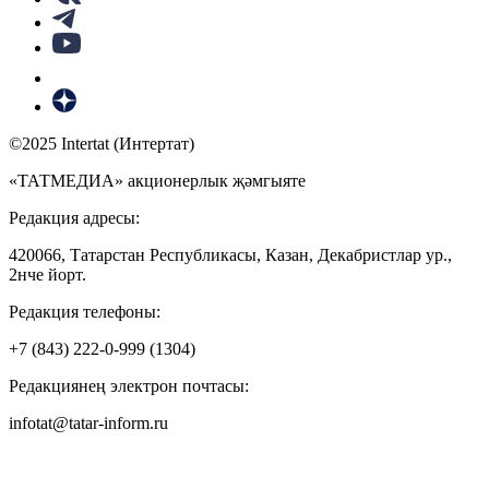
©2025 Intertat (Интертат)
«ТАТМЕДИА» акционерлык җәмгыяте
Редакция адресы:
420066, Татарстан Республикасы, Казан, Декабристлар ур.,
2нче йорт.
Редакция телефоны:
+7 (843) 222-0-999 (1304)
Редакциянең электрон почтасы:
infotat@tatar-inform.ru