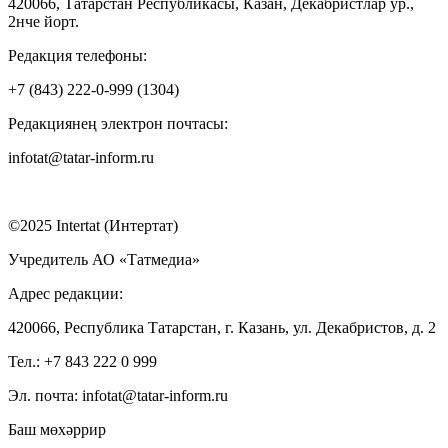
420066, Татарстан Республикасы, Казан, Декабристлар ур.,
2нче йорт.
Редакция телефоны:
+7 (843) 222-0-999 (1304)
Редакциянең электрон почтасы:
infotat@tatar-inform.ru
©2025 Intertat (Интертат)
Учредитель АО «Татмедиа»
Адрес редакции:
420066, Республика Татарстан, г. Казань, ул. Декабристов, д. 2
Тел.: +7 843 222 0 999
Эл. почта: infotat@tatar-inform.ru
Баш мөхәррир