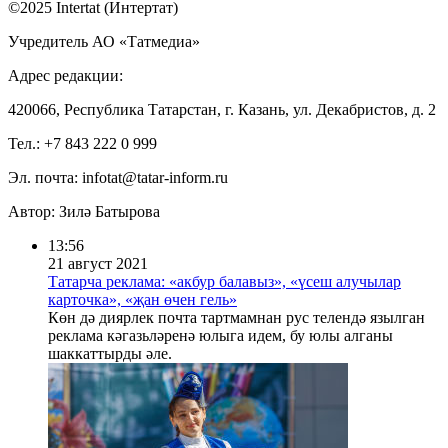
©2025 Intertat (Интертат)
Учредитель АО «Татмедиа»
Адрес редакции:
420066, Республика Татарстан, г. Казань, ул. Декабристов, д. 2
Тел.: +7 843 222 0 999
Эл. почта: infotat@tatar-inform.ru
Автор: Зилә Батырова
13:56
21 август 2021
Татарча реклама: «акбур балавыз», «үсеш алучылар
карточка», «җан өчен гель»
Көн дә диярлек почта тартмамнан рус телендә язылган
реклама кәгазьләренә юлыга идем, бу юлы алганы
шаккаттырды әле.