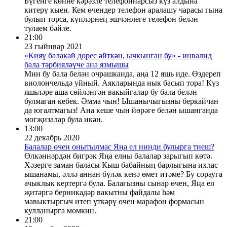
Бүгенге көнне кәрәзле телефоннарсыз күз алдына
китерү кыен. Кем өчендер телефон аралашу чарасы гына
булып торса, күпләрнең эшчәнлеге телефон белән
тулаем бәйле.
21:00
23 гыйнвар 2021
«Кияү балакай дөрес әйткән, ычкынган бу» - инвалид
бала тәрбияләүче ана язмышы
Мин бу бала белән очрашканда, аңа 12 яшь иде. Өздереп
виолончельдә уйный. Аякларында нык басып тора! Күз
яшьләре аша сөйләнгән вакыйгалар бу бала белән
булмаган кебек. Әмма чын! Ышанычыгызны беркайчан
да югалтмагыз! Ана кеше чын йөрәге белән ышанганда
могҗизалар була икән.
13:00
22 декабрь 2020
Балалар өчен онытылмас Яңа ел нинди булырга тиеш?
Өлкәннәрдән бигрәк Яңа елны балалар зарыгып көтә.
Хәзерге заман баласы Кыш бабайның барлыгына ихлас
ышанамы, әллә аннан бүләк кенә өмет итәме? Бу сорауга
ачыклык кертергә була. Балагызны сынар өчен, Яңа ел
җитәргә берникадәр вакытны файдалы һәм
мавыктыргыч итеп үткәрү өчен марафон формасын
кулланырга мөмкин.
21:00