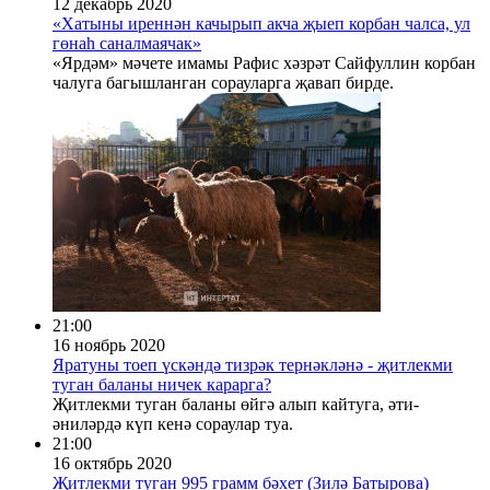
12 декабрь 2020
«Хатыны иреннән качырып акча җыеп корбан чалса, ул
гөнаһ саналмаячак»
«Ярдәм» мәчете имамы Рафис хәзрәт Сайфуллин корбан
чалуга багышланган сорауларга җавап бирде.
21:00
16 ноябрь 2020
Яратуны тоеп үскәндә тизрәк тернәкләнә - җитлекми
туган баланы ничек карарга?
Җитлекми туган баланы өйгә алып кайтуга, әти-
әниләрдә күп кенә сораулар туа.
21:00
16 октябрь 2020
Җитлекми туган 995 грамм бәхет (Зилә Батырова)