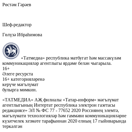
Рөстәм Гәрәев
Шеф-редактор
Гөлүзә Ибраһимова
«Татмедиа» республика матбугат һәм массакүләм
коммуникацияләр агентлыгы ярдәме белән чыгарыла.
16+
Әлеге ресурста
16+ категорияләренә
керүче мәгълүмат
булырга мөмкин.
«ТАТМЕДИА» АҖ филиалы «Татар-информ» мәгълүмат
агентлыгының Интертат республика электрон газетасы
редакциясе» ЭЛ № ФС 77 - 77652 2020 Россиянең элемтә,
мәгълүмати технологияләр һәм гаммәви коммуникацияләрне
күзәтчелек хезмәте тарафыннан 2020 елның 17 гыйнварында
теркәлгән