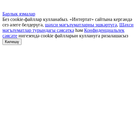
Барлык язмалар
Без cookie-файллар кулланабыз. «Интертат» сайтына кергәндә
сез әлеге белдерүгә,
шәхси мәгълүматларны эшкәртүгә
,
Шәхси
мәгълүматлар турындагы сәясәткә
һәм
Конфиденциальлек
сәясәте
нигезендә cookie файлларын куллануга ризалашасыз
Килешү