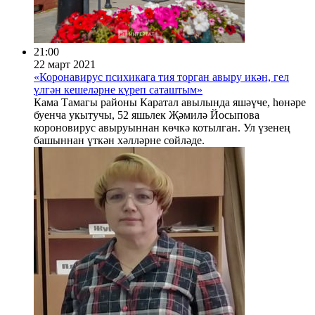
21:00
22 март 2021
«Коронавирус психикага тия торган авыру икән, гел
үлгән кешеләрне күреп саташтым»
Кама Тамагы районы Каратал авылында яшәүче, һөнәре
буенча укытучы, 52 яшьлек Җәмилә Йосыпова
короновирус авыруыннан көчкә котылган. Ул үзенең
башыннан үткән хәлләрне сөйләде.