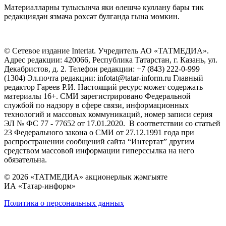
Материалларны тулысынча яки өлешчә куллану бары тик
редакциядән язмача рөхсәт булганда гына мөмкин.
© Сетевое издание Intertat. Учредитель АО «ТАТМЕДИА».
Адрес редакции: 420066, Республика Татарстан, г. Казань, ул.
Декабристов, д. 2. Телефон редакции: +7 (843) 222-0-999
(1304) Эл.почта редакции: infotat@tatar-inform.ru Главный
редактор Гареев Р.И. Настоящий ресурс может содержать
материалы 16+. СМИ зарегистрировано Федеральной
службой по надзору в сфере связи, информационных
технологий и массовых коммуникаций, номер записи серия
ЭЛ № ФС 77 - 77652 от 17.01.2020. В соответствии со статьей
23 Федерального закона о СМИ от 27.12.1991 года при
распространении сообщений сайта “Интертат” другим
средством массовой информации гиперссылка на него
обязательна.
© 2026 «ТАТМЕДИА» акционерлык җәмгыяте
ИА «Татар-информ»
Политика о персональных данных