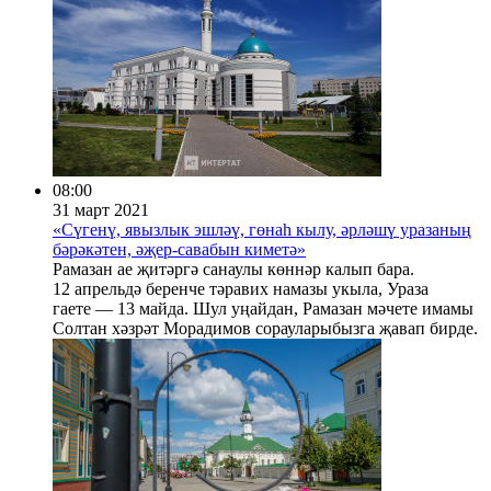
08:00
31 март 2021
«Сүгенү, явызлык эшләү, гөнаһ кылу, әрләшү уразаның
бәрәкәтен, әҗер-савабын киметә»
Рамазан ае җитәргә санаулы көннәр калып бара.
12 апрельдә беренче тәравих намазы укыла, Ураза
гаете — 13 майда. Шул уңайдан, Рамазан мәчете имамы
Солтан хәзрәт Морадимов сорауларыбызга җавап бирде.