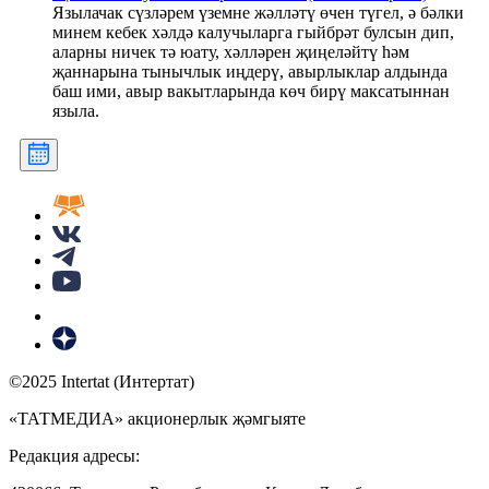
Язылачак сүзләрем үземне жәлләтү өчен түгел, ә бәлки
минем кебек хәлдә калучыларга гыйбрәт булсын дип,
аларны ничек тә юату, хәлләрен җиңеләйтү һәм
җаннарына тынычлык иңдерү, авырлыклар алдында
баш ими, авыр вакытларында көч бирү максатыннан
языла.
©2025 Intertat (Интертат)
«ТАТМЕДИА» акционерлык җәмгыяте
Редакция адресы: