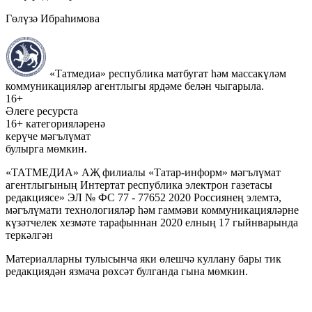
Гөлүзә Ибраһимова
«Татмедиа» республика матбугат һәм массакүләм
коммуникацияләр агентлыгы ярдәме белән чыгарыла.
16+
Әлеге ресурста
16+ категорияләренә
керүче мәгълүмат
булырга мөмкин.
«ТАТМЕДИА» АҖ филиалы «Татар-информ» мәгълүмат
агентлыгының Интертат республика электрон газетасы
редакциясе» ЭЛ № ФС 77 - 77652 2020 Россиянең элемтә,
мәгълүмати технологияләр һәм гаммәви коммуникацияләрне
күзәтчелек хезмәте тарафыннан 2020 елның 17 гыйнварында
теркәлгән
Материалларны тулысынча яки өлешчә куллану бары тик
редакциядән язмача рөхсәт булганда гына мөмкин.