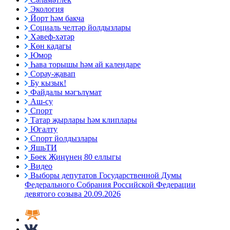
Экология
Йорт һәм бакча
Социаль челтәр йолдызлары
Хәвеф-хәтәр
Көн кадагы
Юмор
Һава торышы һәм ай календаре
Сорау-җавап
Бу кызык!
Файдалы мәгълүмат
Аш-су
Спорт
Татар җырлары һәм клиплары
Югалту
Спорт йолдызлары
ЯшьТИ
Бөек Җиңүнең 80 еллыгы
Видео
Выборы депутатов Государственной Думы
Федерального Собрания Российской Федерации
девятого созыва 20.09.2026