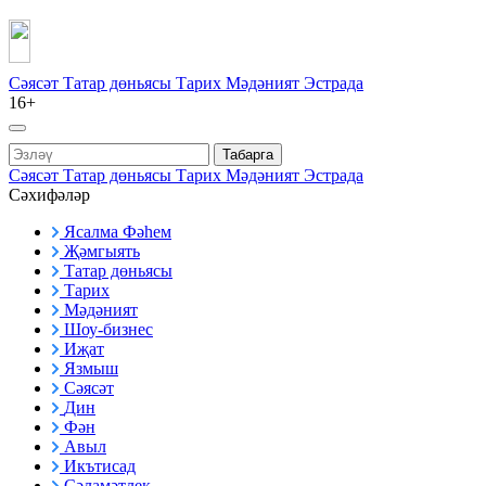
Сәясәт
Татар дөньясы
Тарих
Мәдәният
Эстрада
16+
Табарга
Сәясәт
Татар дөньясы
Тарих
Мәдәният
Эстрада
Сәхифәләр
Ясалма Фәһем
Җәмгыять
Татар дөньясы
Тарих
Мәдәният
Шоу-бизнес
Иҗат
Язмыш
Сәясәт
Дин
Фән
Авыл
Икътисад
Сәламәтлек