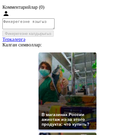
Комментарийлар (0)
Фикерегезне калдырыгыз
Теркәлергә
Калган символлар:
В магазинах России
ажиотаж из-за этого
продукта: что купить?