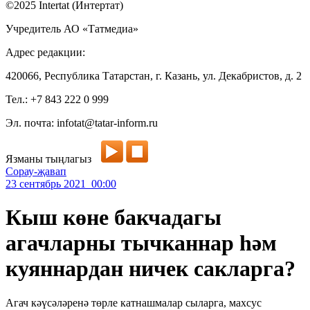
©2025 Intertat (Интертат)
Учредитель АО «Татмедиа»
Адрес редакции:
420066, Республика Татарстан, г. Казань, ул. Декабристов, д. 2
Тел.: +7 843 222 0 999
Эл. почта: infotat@tatar-inform.ru
Язманы тыңлагыз
Сорау-җавап
23 сентябрь 2021 00:00
Кыш көне бакчадагы
агачларны тычканнар һәм
куяннардан ничек сакларга?
Агач кәүсәләренә төрле катнашмалар сыларга, махсус