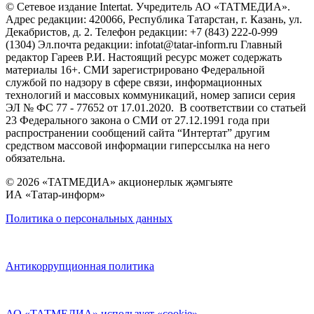
© Сетевое издание Intertat. Учредитель АО «ТАТМЕДИА».
Адрес редакции: 420066, Республика Татарстан, г. Казань, ул.
Декабристов, д. 2. Телефон редакции: +7 (843) 222-0-999
(1304) Эл.почта редакции: infotat@tatar-inform.ru Главный
редактор Гареев Р.И. Настоящий ресурс может содержать
материалы 16+. СМИ зарегистрировано Федеральной
службой по надзору в сфере связи, информационных
технологий и массовых коммуникаций, номер записи серия
ЭЛ № ФС 77 - 77652 от 17.01.2020. В соответствии со статьей
23 Федерального закона о СМИ от 27.12.1991 года при
распространении сообщений сайта “Интертат” другим
средством массовой информации гиперссылка на него
обязательна.
© 2026 «ТАТМЕДИА» акционерлык җәмгыяте
ИА «Татар-информ»
Политика о персональных данных
Антикоррупционная политика
АО «ТАТМЕДИА» использует «cookie»