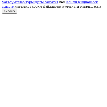
мәгълүматлар турындагы сәясәткә
һәм
Конфиденциальлек
сәясәте
нигезендә cookie файлларын куллануга ризалашасыз
Килешү