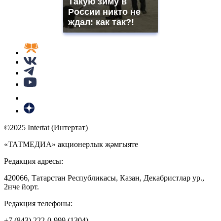
Такую зиму в
России никто не
ждал: как так?!
©2025 Intertat (Интертат)
«ТАТМЕДИА» акционерлык җәмгыяте
Редакция адресы:
420066, Татарстан Республикасы, Казан, Декабристлар ур.,
2нче йорт.
Редакция телефоны:
+7 (843) 222-0-999 (1304)