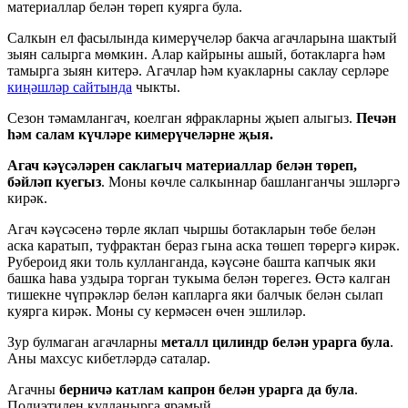
материаллар белән төреп куярга була.
Салкын ел фасылында кимерүчеләр бакча агачларына шактый
зыян салырга мөмкин. Алар кайрыны ашый, ботакларга һәм
тамырга зыян китерә. Агачлар һәм куакларны саклау серләре
киңәшләр сайтында
чыкты.
Сезон тәмамлангач, коелган яфракларны җыеп алыгыз.
Печән
һәм салам күчләре кимерүчеләрне җыя.
Агач кәүсәләрен саклагыч материаллар белән төреп,
бәйләп куегыз
. Моны көчле салкыннар башланганчы эшләргә
кирәк.
Агач кәүсәсенә төрле яклап чыршы ботакларын төбе белән
аска каратып, туфрактан бераз гына аска төшеп төрергә кирәк.
Рубероид яки толь кулланганда, кәүсәне башта капчык яки
башка һава уздыра торган тукыма белән төрегез. Өстә калган
тишекне чүпрәкләр белән капларга яки балчык белән сылап
куярга кирәк. Моны су кермәсен өчен эшлиләр.
Зур булмаган агачларны
металл цилиндр белән урарга була
.
Аны махсус кибетләрдә саталар.
Агачны
берничә катлам капрон белән урарга да була
.
Полиэтилен кулланырга ярамый.