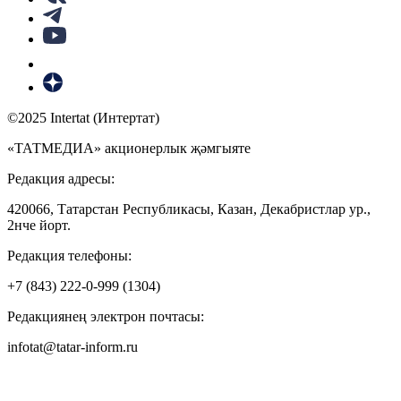
©2025 Intertat (Интертат)
«ТАТМЕДИА» акционерлык җәмгыяте
Редакция адресы:
420066, Татарстан Республикасы, Казан, Декабристлар ур.,
2нче йорт.
Редакция телефоны:
+7 (843) 222-0-999 (1304)
Редакциянең электрон почтасы:
infotat@tatar-inform.ru