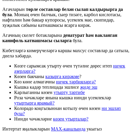
Агачларын
төрле составлар белән сылап калдырырга да
була
. Моның өчен балчык, сыер тизәге, карбол кислотасы,
нафталин һәм бакыр купоросы, үсемлек мае, скипидар,
хуҗалык сабыны катнашмасы ясарга кирәк.
Агачның скелет ботакларына
денатурат һәм вакланган
канифоль катнашмасы сыларга
була.
Кибетләргә кимерүчеләргә каршы махсус составлар да сатыла,
диелә хәбәрдә.
Көзге сарымсак утырту өчен түтәлне дөрес итеп
ничек
әзерләргә?
Көзен бакчаны
казырга кирәкме
?
Көз көне алмагачны
ничек тәрбияләргә?
Кышка кадәр теплицада эшлисе
җиде эш
Карлыганны көзен
утырту тәртибе
Роза чәчәкләре янына кышка нинди үсемлекләр
утыртырга ярамый?
Колорадо коңгызыннан котылу өчен көзен
ни эшләп
була?
Нинди чәчәкләрне
көзен утырталар?
Интертат яңалыкларын
MAX-каналында
укыгыз