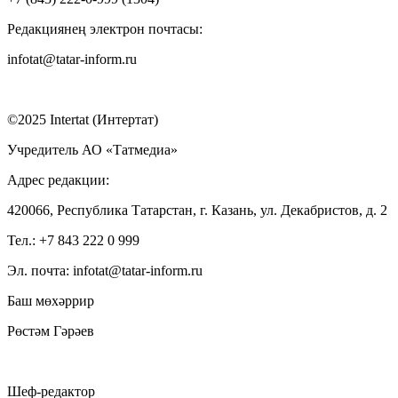
Редакциянең электрон почтасы:
infotat@tatar-inform.ru
©2025 Intertat (Интертат)
Учредитель АО «Татмедиа»
Адрес редакции:
420066, Республика Татарстан, г. Казань, ул. Декабристов, д. 2
Тел.: +7 843 222 0 999
Эл. почта: infotat@tatar-inform.ru
Баш мөхәррир
Рөстәм Гәрәев
Шеф-редактор