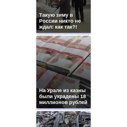
Такую зиму в
России никто не
ждал: как так?!
На Урале из казны
были украдены 18
миллионов рублей