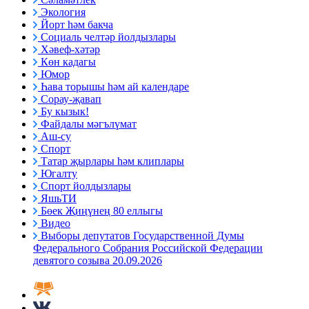
Экология
Йорт һәм бакча
Социаль челтәр йолдызлары
Хәвеф-хәтәр
Көн кадагы
Юмор
Һава торышы һәм ай календаре
Сорау-җавап
Бу кызык!
Файдалы мәгълүмат
Аш-су
Спорт
Татар җырлары һәм клиплары
Югалту
Спорт йолдызлары
ЯшьТИ
Бөек Җиңүнең 80 еллыгы
Видео
Выборы депутатов Государственной Думы
Федерального Собрания Российской Федерации
девятого созыва 20.09.2026