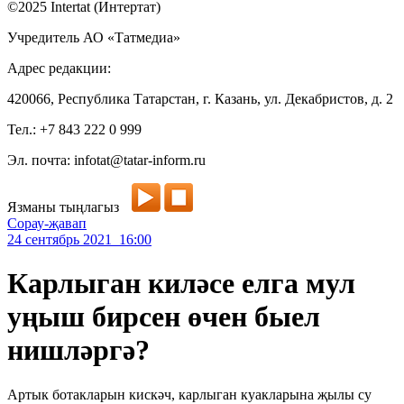
©2025 Intertat (Интертат)
Учредитель АО «Татмедиа»
Адрес редакции:
420066, Республика Татарстан, г. Казань, ул. Декабристов, д. 2
Тел.: +7 843 222 0 999
Эл. почта: infotat@tatar-inform.ru
Язманы тыңлагыз
Сорау-җавап
24 сентябрь 2021 16:00
Карлыган киләсе елга мул
уңыш бирсен өчен быел
нишләргә?
Артык ботакларын кискәч, карлыган куакларына җылы су