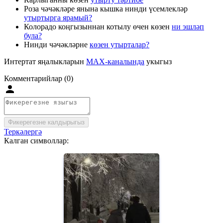
Роза чәчәкләре янына кышка нинди үсемлекләр
утыртырга ярамый?
Колорадо коңгызыннан котылу өчен көзен
ни эшләп
була?
Нинди чәчәкләрне
көзен утырталар?
Интертат яңалыкларын
MAX-каналында
укыгыз
Комментарийлар (0)
Фикерегезне калдырыгыз
Теркәлергә
Калган символлар: