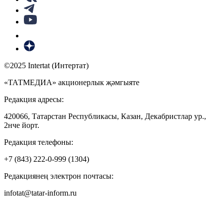
©2025 Intertat (Интертат)
«ТАТМЕДИА» акционерлык җәмгыяте
Редакция адресы:
420066, Татарстан Республикасы, Казан, Декабристлар ур.,
2нче йорт.
Редакция телефоны:
+7 (843) 222-0-999 (1304)
Редакциянең электрон почтасы:
infotat@tatar-inform.ru