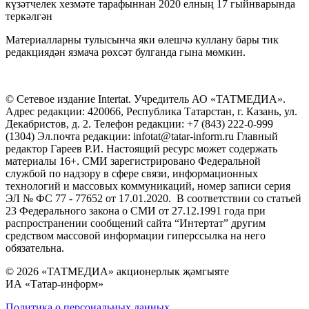
күзәтчелек хезмәте тарафыннан 2020 елның 17 гыйнварында
теркәлгән
Материалларны тулысынча яки өлешчә куллану бары тик
редакциядән язмача рөхсәт булганда гына мөмкин.
© Сетевое издание Intertat. Учредитель АО «ТАТМЕДИА».
Адрес редакции: 420066, Республика Татарстан, г. Казань, ул.
Декабристов, д. 2. Телефон редакции: +7 (843) 222-0-999
(1304) Эл.почта редакции: infotat@tatar-inform.ru Главный
редактор Гареев Р.И. Настоящий ресурс может содержать
материалы 16+. СМИ зарегистрировано Федеральной
службой по надзору в сфере связи, информационных
технологий и массовых коммуникаций, номер записи серия
ЭЛ № ФС 77 - 77652 от 17.01.2020. В соответствии со статьей
23 Федерального закона о СМИ от 27.12.1991 года при
распространении сообщений сайта “Интертат” другим
средством массовой информации гиперссылка на него
обязательна.
© 2026 «ТАТМЕДИА» акционерлык җәмгыяте
ИА «Татар-информ»
Политика о персональных данных