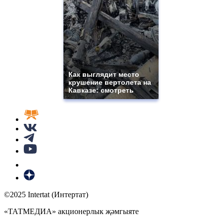
Как выглядит место
крушение вертолета на
Кавказе: смотреть
©2025 Intertat (Интертат)
«ТАТМЕДИА» акционерлык җәмгыяте