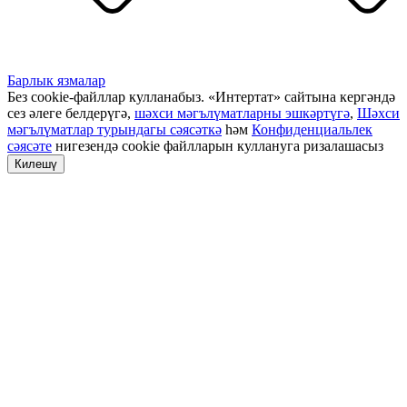
Барлык язмалар
Без cookie-файллар кулланабыз. «Интертат» сайтына кергәндә
сез әлеге белдерүгә,
шәхси мәгълүматларны эшкәртүгә
,
Шәхси
мәгълүматлар турындагы сәясәткә
һәм
Конфиденциальлек
сәясәте
нигезендә cookie файлларын куллануга ризалашасыз
Килешү