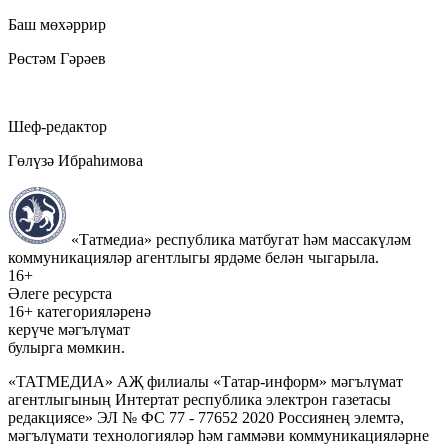
Баш мөхәррир
Рөстәм Гәрәев
Шеф-редактор
Гөлүзә Ибраһимова
«Татмедиа» республика матбугат һәм массакүләм
коммуникацияләр агентлыгы ярдәме белән чыгарыла.
16+
Әлеге ресурста
16+ категорияләренә
керүче мәгълүмат
булырга мөмкин.
«ТАТМЕДИА» АҖ филиалы «Татар-информ» мәгълүмат
агентлыгының Интертат республика электрон газетасы
редакциясе» ЭЛ № ФС 77 - 77652 2020 Россиянең элемтә,
мәгълүмати технологияләр һәм гаммәви коммуникацияләрне