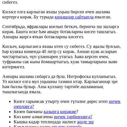
сибегез.
Киләсе елга карлыган яхшы уңыш бирсен өчен ашлама
кертергә кирәк. Бу турыда
киңәшләр сайтында
язылган.
Сентябрьдә, яфраклары коелып беткәч, берничә эш эшләргә
кирәк. Башта иске һәм авыру ботакларны кисеп ташлагыз.
Аннары җиргә яткан ботакларны кисегез.
Кискәч, карлыганга яхшы итеп су сибегез. Су җылы булсын,
һәр куакка кимендә 40 литр су кирәк. Аннан куак асларын
чистартыгыз, чүп үләннәрен утагыз. Һава керсен өчен,
туфракны сак кына йомшартыгыз, куак тамырларына зыян
китермәгез.
Аннары ашлама сибәргә дә була. Нитрофоска кулланыгыз.
Ул киләсе елга мул уңышны тәэмин итәр. Карлыганнар эре
һәм баллы булыр. Аны куллану тәртибе ашламаның
тышлыгында языла.
Көзге сарымсак утырту өчен түтәлне дөрес итеп
ничек
әзерләргә?
Көзен бакчаны
казырга кирәкме
?
Көз көне алмагачны
ничек тәрбияләргә?
Кышка кадәр теплицада эшлисе
җиде эш
Карлыганны көзен
утырту тәртибе