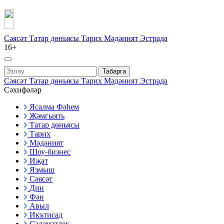
Сәясәт
Татар дөньясы
Тарих
Мәдәният
Эстрада
16+
Табарга
Сәясәт
Татар дөньясы
Тарих
Мәдәният
Эстрада
Сәхифәләр
Ясалма Фәһем
Җәмгыять
Татар дөньясы
Тарих
Мәдәният
Шоу-бизнес
Иҗат
Язмыш
Сәясәт
Дин
Фән
Авыл
Икътисад
Сәламәтлек