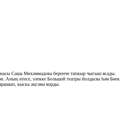
ринасы Саша Мөхәммәдова беренче тапкыр чыгыш ясады.
. Аның әтисе, элекке Большой театры йолдызы һәм Бөек
чрашып, кыска әңгәмә корды.