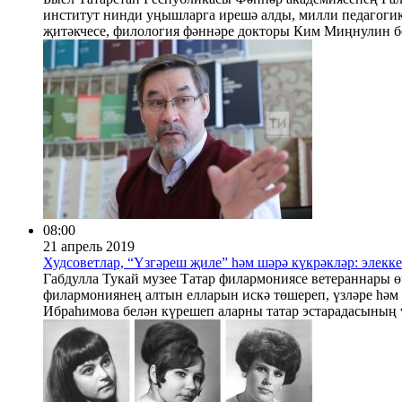
институт нинди уңышларга ирешә алды, милли педагогика
җитәкчесе, филология фәннәре докторы Ким Миңнулин б
08:00
21 апрель 2019
Худсоветлар, “Үзгәреш җиле” һәм шәрә күкрәкләр: элекк
Габдулла Тукай музее Татар филармониясе ветераннары өч
филармониянең алтын елларын искә төшереп, үзләре һә
Ибраһимова белән күрешеп аларны татар эстарадасының ү