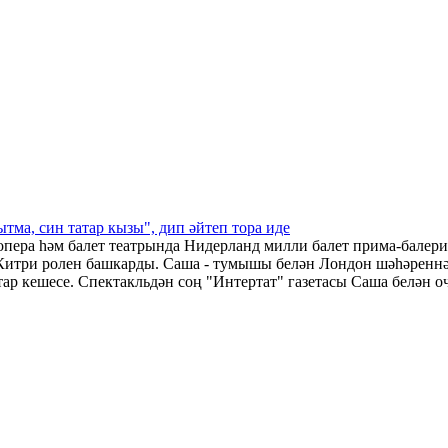
ма, син татар кызы", дип әйтеп тора иде
 опера һәм балет театрында Нидерланд милли балет прима-бале
итри ролен башкарды. Саша - тумышы белән Лондон шәһәреннән
ар кешесе. Спектакльдән соң "Интертат" газетасы Саша белән о