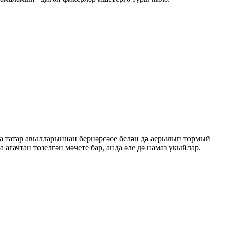
а татар авылларыннан бернәрсәсе белән дә аерылып тормый
 агачтан төзелгән мәчете бар, анда әле дә намаз укыйлар.