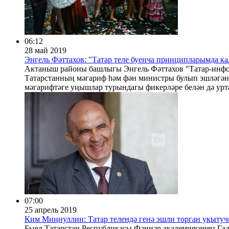
06:12
28 май 2019
Энгель Фәттахов: "Татар теле буенча принципларымда ка
Актаныш районы башлыгы Энгель Фәттахов "Татар-инфор
Татарстанның мәгариф һәм фән министры булып эшләгән д
мәгарифтәге уңышлар турындагы фикерләре белән дә ур
07:00
25 апрель 2019
Ким Миңнуллин: Татар телендә генә эшли торган укытуч
Быел Татарстан Республикасы Фәннәр академиясенең Гали