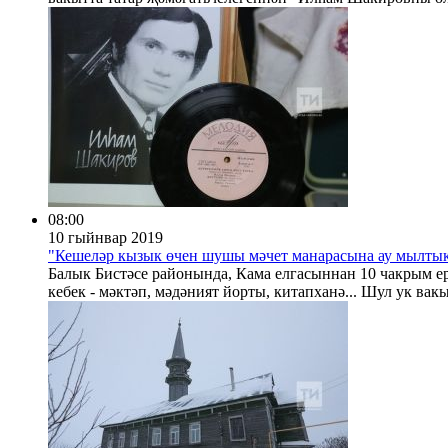
08:00
10 гыйнвар 2019
"Кешеләр кызык өчен шушы мәчет манарасына ау мылты
Балык Бистәсе районында, Кама елгасыннан 10 чакрым е
кебек - мәктәп, мәдәният йорты, китапханә... Шул ук вак