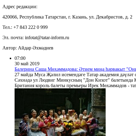
Адрес редакции:
420066, Республика Татарстан, г. Казань, ул. Декабристов, д. 2
Тел.: +7 843 222 0 999
Эл. почта: infotat@tatar-inform.ru
Автор: Айдар Әхмәдиев
07:00
30 май 2019
Балерина Саша Мөхәммәдова: Әтием миңа һәрвакыт "Оныт
27 майда Муса Җәлил исемендәге Татар академия дәүләт
Сәхнәдә ул Людвиг Минкусның "Дон Кихот" балетында К
Британия король балеты премьеры Ирек Мөхәммәдов - тат