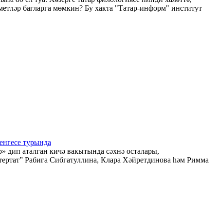
метләр багларга мөмкин? Бу хакта "Татар-информ" институт
генгесе турында
р» дип аталган кичә вакытында сәхнә осталары,
ертат” Рабига Сибгатуллина, Клара Хәйретдинова һәм Римма