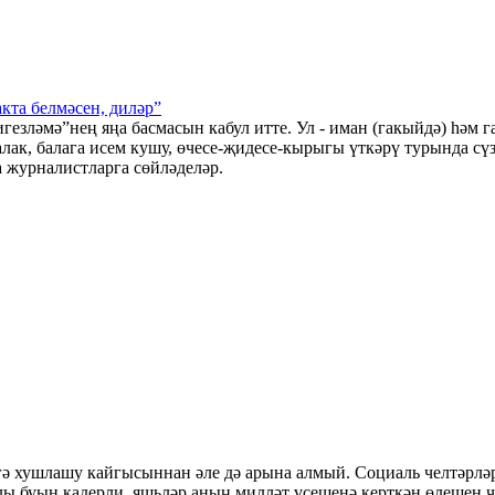
кта белмәсен, диләр”
езләмә”нең яңа басмасын кабул итте. Ул - иман (гакыйдә) һәм 
талак, балага исем кушу, өчесе-җидесе-кырыгы үткәрү турында сү
 журналистларга сөйләделәр.
 хушлашу кайгысыннан әле дә арына алмый. Социаль челтәрләр
ы буын кадерли, яшьләр аның милләт үсешенә керткән өлешен 