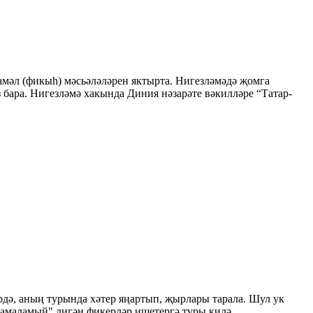
гамәл (фикыһ) мәсьәләләрен яктырта. Нигезләмәдә җомга
з бара. Нигезләмә хакында Диния нәзарәте вәкилләре “Татар-
дә, аның турында хәтер яңартып, җырлары тарала. Шул ук
чамаламый" дигән фикерләр ишетергә туры килә.