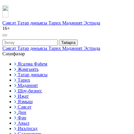
Сәясәт
Татар дөньясы
Тарих
Мәдәният
Эстрада
16+
Табарга
Сәясәт
Татар дөньясы
Тарих
Мәдәният
Эстрада
Сәхифәләр
Ясалма Фәһем
Җәмгыять
Татар дөньясы
Тарих
Мәдәният
Шоу-бизнес
Иҗат
Язмыш
Сәясәт
Дин
Фән
Авыл
Икътисад
Сәламәтлек