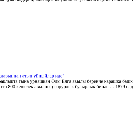
кларыннан атып уйныйлар иде"
раклыкта гына урнашкан Олы Елга авылы беренче карашка башк
ытта 800 кешелек авылның горурлык булырлык бинасы - 1879 елда