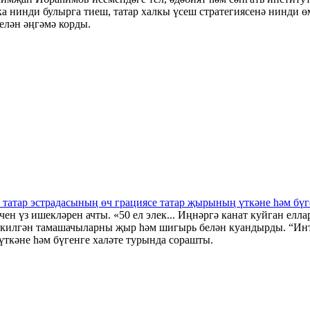
 нинди булырга тиеш, татар халкы үсеш стратегиясенә нинди ө
елән әңгәмә корды.
е татар эстрадасының өч грациясе татар җырының үткәне һәм бү
ен үз ишекләрен ачты. «50 ел элек... Иңнәргә канат куйган елла
м килгән тамашачыларны җыр һәм шигырь белән куандырды. “Инт
ткәне һәм бүгенге халәте турында сорашты.