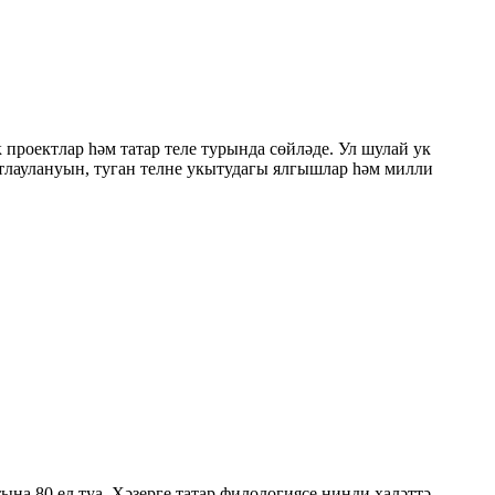
оектлар һәм татар теле турында сөйләде. Ул шулай ук
атлаулануын, туган телне укытудагы ялгышлар һәм милли
а 80 ел туа. Хәзерге татар филологиясе нинди халәттә,