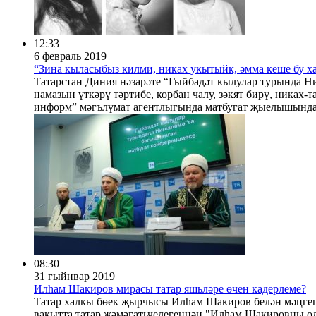
12:33
6 февраль 2019
“Зина кыласыбыз килми, никах укытыйк, әмма кеше бу ха
Татарстан Диния нәзарәте “Гыйбадәт кылулар турында Ниг
намазын үткәрү тәртибе, корбан чалу, зәкят бирү, никах-
информ” мәгълүмат агентлыгында матбугат җыелышында
08:30
31 гыйнвар 2019
Илһам Шакиров мирасы татар яшьләре өчен кадерлеме?
Татар халкы бөек җырчысы Илһам Шакиров белән мәңгегә
вакытта татар җәмәгатьчелегеннән "Илһам Шакировны ол