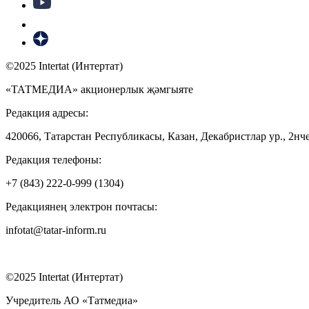
©2025 Intertat (Интертат)
«ТАТМЕДИА» акционерлык җәмгыяте
Редакция адресы:
420066, Татарстан Республикасы, Казан, Декабристлар ур., 2нче
Редакция телефоны:
+7 (843) 222-0-999 (1304)
Редакциянең электрон почтасы:
infotat@tatar-inform.ru
©2025 Intertat (Интертат)
Учредитель АО «Татмедиа»