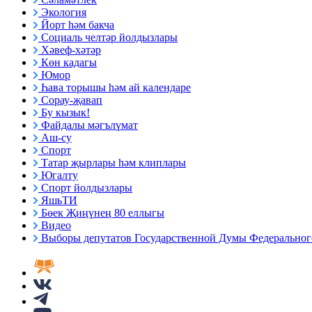
Экология
Йорт һәм бакча
Социаль челтәр йолдызлары
Хәвеф-хәтәр
Көн кадагы
Юмор
Һава торышы һәм ай календаре
Сорау-җавап
Бу кызык!
Файдалы мәгълүмат
Аш-су
Спорт
Татар җырлары һәм клиплары
Югалту
Спорт йолдызлары
ЯшьТИ
Бөек Җиңүнең 80 еллыгы
Видео
Выборы депутатов Государственной Думы Федерального