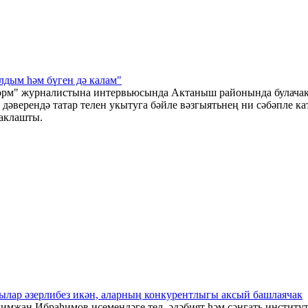
лдым һәм бүген дә калам"
м" журналистына интервьюсында Актаныш районында булачак пр
әверендә татар телен укытуга бәйле вәзгыятьнең ни сәбәпле к
таклашты.
ылар әзерлибез икән, аларның конкурентлыгы аксый башлаячак
мҗан Ибраһимов исемендәге тел, әдәбият һәм сәнгать институтын