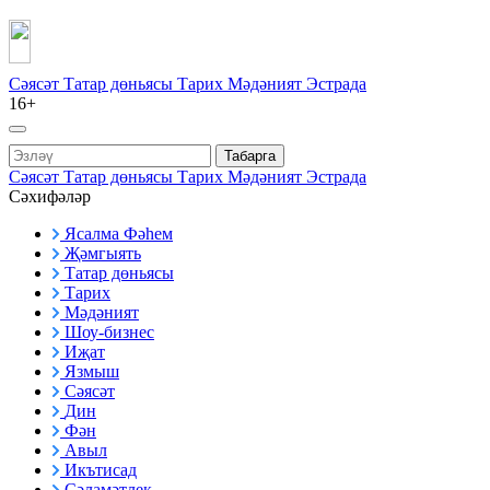
Сәясәт
Татар дөньясы
Тарих
Мәдәният
Эстрада
16+
Табарга
Сәясәт
Татар дөньясы
Тарих
Мәдәният
Эстрада
Сәхифәләр
Ясалма Фәһем
Җәмгыять
Татар дөньясы
Тарих
Мәдәният
Шоу-бизнес
Иҗат
Язмыш
Сәясәт
Дин
Фән
Авыл
Икътисад
Сәламәтлек