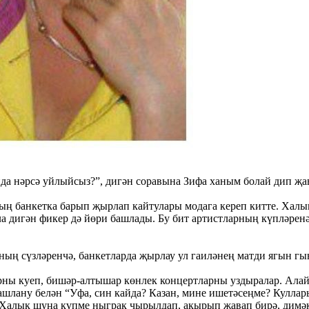
да нәрсә уйлыйсыз?”, дигән соравына Зифа ханым болай дип җа
ың банкетка барып җырлап кайтулары модага кереп китте. Халы
а дигән фикер дә йөри башлады. Бу бит артистларның күпләрен
аның сүзләренчә, банкетларда җырлау ул гаиләнең матди ягын гы
арны куеп, бишәр-алтышар көнлек концертларны уздыралар. Ала
ашлану белән “Уфа, син кайда? Казан, мине ишетәсеңме? Кулла
 Халык шуңа күпме ныграк чырылдап, акырып җавап бирә, димәк