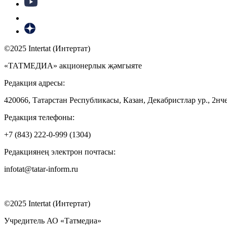
©2025 Intertat (Интертат)
«ТАТМЕДИА» акционерлык җәмгыяте
Редакция адресы:
420066, Татарстан Республикасы, Казан, Декабристлар ур., 2нче
Редакция телефоны:
+7 (843) 222-0-999 (1304)
Редакциянең электрон почтасы:
infotat@tatar-inform.ru
©2025 Intertat (Интертат)
Учредитель АО «Татмедиа»