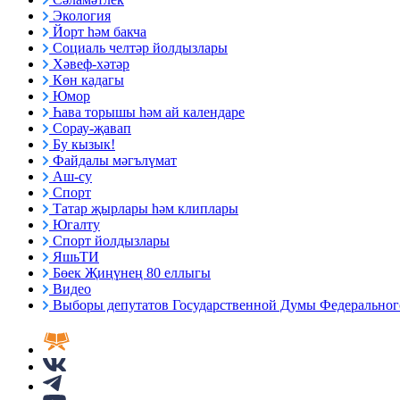
Экология
Йорт һәм бакча
Социаль челтәр йолдызлары
Хәвеф-хәтәр
Көн кадагы
Юмор
Һава торышы һәм ай календаре
Сорау-җавап
Бу кызык!
Файдалы мәгълүмат
Аш-су
Спорт
Татар җырлары һәм клиплары
Югалту
Спорт йолдызлары
ЯшьТИ
Бөек Җиңүнең 80 еллыгы
Видео
Выборы депутатов Государственной Думы Федерального