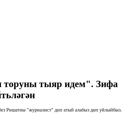
 торуны тыяр идем". Зифа
йтьләгән
 без Ришатны "журналист" дип атый алабыз дип уйлыйбыз.