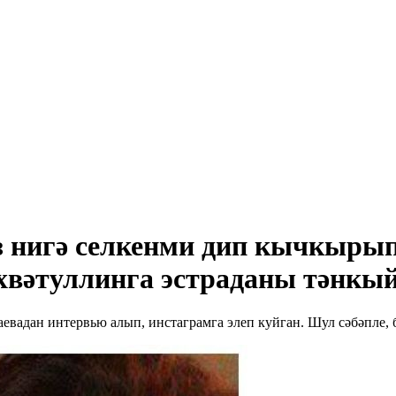
нигә селкенми дип кычкырып
хвәтуллинга эстраданы тәнкы
евадан интервью алып, инстаграмга элеп куйган. Шул сәбәпле,