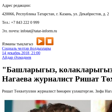
Адрес редакции:
420066, Республика Татарстан, г. Казань, ул. Декабристов, д. 2
Тел.: +7 843 222 0 999
Эл. почта: infotat@tatar-inform.ru
Язманы тыңлагыз
Социаль челтәр йолдызлары
14 декабрь 2018 21:00
Айдар Әхмәдиев
"Башларыгыз, колакларыгыз 
Нагаева журналист Ришат Тө
Ришат Төхвәтуллин журналист һөнәрен үзләштергән. Зифа Нага