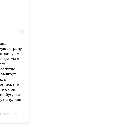
щина
кую эстраду,
строит дом,
 случаем я
ого
 сәләтле
-башкорт
еда
ә, йорт та
инлектән
ргә булдым.
тухватуллин
в 9:30 PST