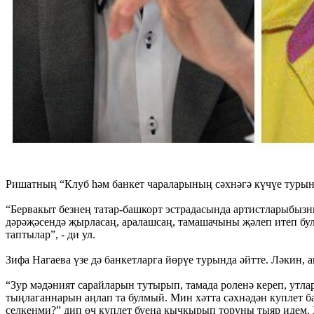
Ришатның “Клуб һәм банкет чараларының сәхнәгә күчүе турын
“Бервакыт безнең татар-башкорт эстрадасында артистларыбызн
дәрәҗәсендә җырласаң, аралашсаң, тамашачыны җәлеп итеп бул
таптылар”, - ди ул.
Зифа Нагаева үзе дә банкетларга йөрүе турында әйтте. Ләкин, 
“Зур мәдәният сарайларын тутырып, тамада роленә кереп, утл
тыңлаганнарын аңлап та булмый. Мин хәтта сәхнәдән куплет б
селкенми?” дип өч куплет буена кычкырып торуны тыяр идем.