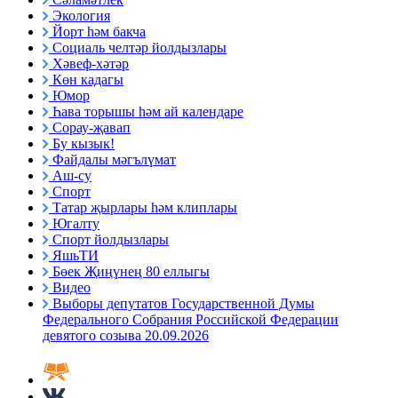
Экология
Йорт һәм бакча
Социаль челтәр йолдызлары
Хәвеф-хәтәр
Көн кадагы
Юмор
Һава торышы һәм ай календаре
Сорау-җавап
Бу кызык!
Файдалы мәгълүмат
Аш-су
Спорт
Татар җырлары һәм клиплары
Югалту
Спорт йолдызлары
ЯшьТИ
Бөек Җиңүнең 80 еллыгы
Видео
Выборы депутатов Государственной Думы
Федерального Собрания Российской Федерации
девятого созыва 20.09.2026