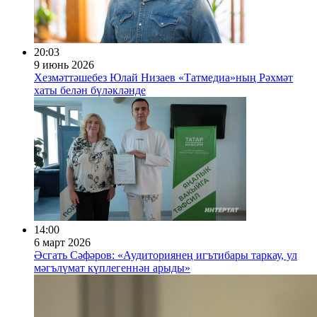
20:03
9 июнь 2026
Хезмәттәшебез Юлай Низаев «Татмедиа»ның Рәхмәт
хаты белән бүләкләнде
14:00
6 март 2026
Әсгать Сәфәров: «Аудиториянең игътибары таркау, ул
мәгълүмат күплегеннән арыды»