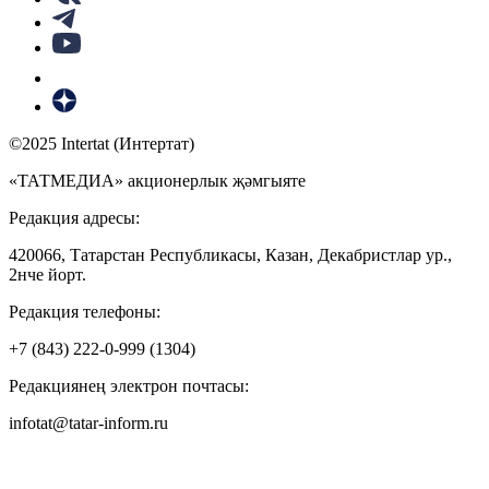
©2025 Intertat (Интертат)
«ТАТМЕДИА» акционерлык җәмгыяте
Редакция адресы:
420066, Татарстан Республикасы, Казан, Декабристлар ур.,
2нче йорт.
Редакция телефоны:
+7 (843) 222-0-999 (1304)
Редакциянең электрон почтасы:
infotat@tatar-inform.ru