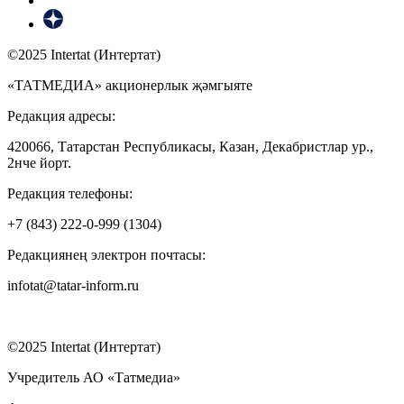
©2025 Intertat (Интертат)
«ТАТМЕДИА» акционерлык җәмгыяте
Редакция адресы:
420066, Татарстан Республикасы, Казан, Декабристлар ур.,
2нче йорт.
Редакция телефоны:
+7 (843) 222-0-999 (1304)
Редакциянең электрон почтасы:
infotat@tatar-inform.ru
©2025 Intertat (Интертат)
Учредитель АО «Татмедиа»