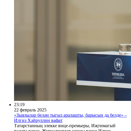
23:19
22 февраль 2025
«Зыялылар белән тыгыз аралашты, барысын да белде» –
Илгиз Хәйруллин вафат
Татарстанның элекке вице-премьеры, Иҗтимагый
палата рәисе, Журналистлар союзы рәисе Илгиз