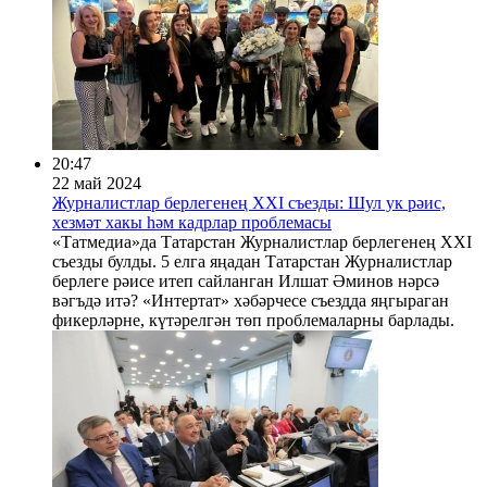
20:47
22 май 2024
Журналистлар берлегенең ХXI съезды: Шул ук рәис,
хезмәт хакы һәм кадрлар проблемасы
«Татмедиа»да Татарстан Журналистлар берлегенең ХXI
съезды булды. 5 елга яңадан Татарстан Журналистлар
берлеге рәисе итеп сайланган Илшат Әминов нәрсә
вәгъдә итә? «Интертат» хәбәрчесе съездда яңгыраган
фикерләрне, күтәрелгән төп проблемаларны барлады.