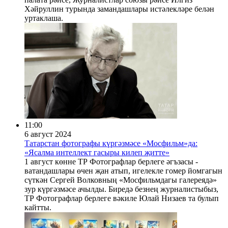
Хәйруллин турында замандашлары истәлекләре белән
уртаклаша.
11:00
6 август 2024
Татарстан фотографы күргәзмәсе «Мосфильм»да:
«Ясалма интеллект гасыры килеп җитте»
1 август көнне ТР Фотографлар берлеге әгъзасы -
ватандашлары өчен җан атып, игелекле гомер йомгагын
сүткән Сергей Волковның «Мосфильмдагы галереядә»
зур күргәзмәсе ачылды. Биредә безнең журналистыбыз,
ТР Фотографлар берлеге вәкиле Юлай Низаев та булып
кайтты.