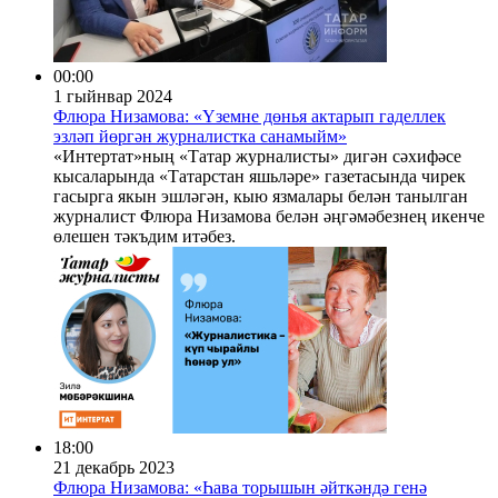
00:00
1 гыйнвар 2024
Флюра Низамова: «Үземне дөнья актарып гаделлек
эзләп йөргән журналистка санамыйм»
«Интертат»ның «Татар журналисты» дигән сәхифәсе
кысаларында «Татарстан яшьләре» газетасында чирек
гасырга якын эшләгән, кыю язмалары белән танылган
журналист Флюра Низамова белән әңгәмәбезнең икенче
өлешен тәкъдим итәбез.
18:00
21 декабрь 2023
Флюра Низамова: «Һава торышын әйткәндә генә