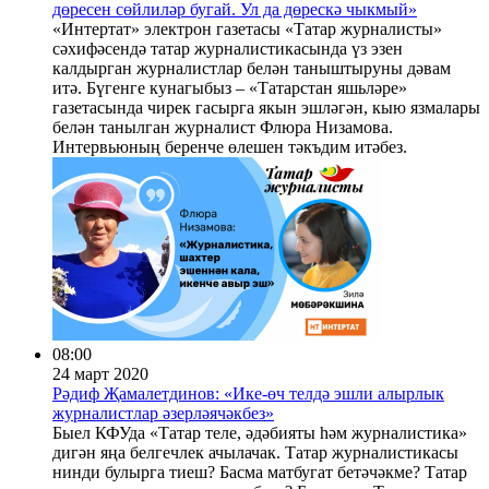
дөресен сөйлиләр бугай. Ул да дөрескә чыкмый»
«Интертат» электрон газетасы «Татар журналисты»
сәхифәсендә татар журналистикасында үз эзен
калдырган журналистлар белән таныштыруны дәвам
итә. Бүгенге кунагыбыз – «Татарстан яшьләре»
газетасында чирек гасырга якын эшләгән, кыю язмалары
белән танылган журналист Флюра Низамова.
Интервьюның беренче өлешен тәкъдим итәбез.
08:00
24 март 2020
Рәдиф Җамалетдинов: «Ике-өч телдә эшли алырлык
журналистлар әзерләячәкбез»
Быел КФУда «Татар теле, әдәбияты һәм журналистика»
дигән яңа белгечлек ачылачак. Татар журналистикасы
нинди булырга тиеш? Басма матбугат бетәчәкме? Татар