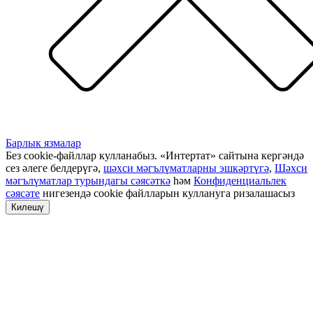
Барлык язмалар
Без cookie-файллар кулланабыз. «Интертат» сайтына кергәндә
сез әлеге белдерүгә,
шәхси мәгълүматларны эшкәртүгә
,
Шәхси
мәгълүматлар турындагы сәясәткә
һәм
Конфиденциальлек
сәясәте
нигезендә cookie файлларын куллануга ризалашасыз
Килешү