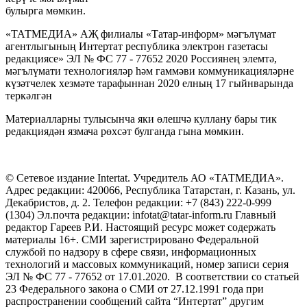
булырга мөмкин.
«ТАТМЕДИА» АҖ филиалы «Татар-информ» мәгълүмат
агентлыгының Интертат республика электрон газетасы
редакциясе» ЭЛ № ФС 77 - 77652 2020 Россиянең элемтә,
мәгълүмати технологияләр һәм гаммәви коммуникацияләрне
күзәтчелек хезмәте тарафыннан 2020 елның 17 гыйнварында
теркәлгән
Материалларны тулысынча яки өлешчә куллану бары тик
редакциядән язмача рөхсәт булганда гына мөмкин.
© Сетевое издание Intertat. Учредитель АО «ТАТМЕДИА».
Адрес редакции: 420066, Республика Татарстан, г. Казань, ул.
Декабристов, д. 2. Телефон редакции: +7 (843) 222-0-999
(1304) Эл.почта редакции: infotat@tatar-inform.ru Главный
редактор Гареев Р.И. Настоящий ресурс может содержать
материалы 16+. СМИ зарегистрировано Федеральной
службой по надзору в сфере связи, информационных
технологий и массовых коммуникаций, номер записи серия
ЭЛ № ФС 77 - 77652 от 17.01.2020. В соответствии со статьей
23 Федерального закона о СМИ от 27.12.1991 года при
распространении сообщений сайта “Интертат” другим