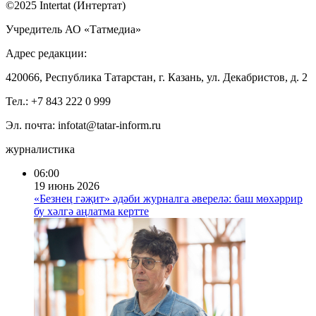
©2025 Intertat (Интертат)
Учредитель АО «Татмедиа»
Адрес редакции:
420066, Республика Татарстан, г. Казань, ул. Декабристов, д. 2
Тел.: +7 843 222 0 999
Эл. почта: infotat@tatar-inform.ru
журналистика
06:00
19 июнь 2026
«Безнең гәҗит» әдәби журналга әверелә: баш мөхәррир
бу хәлгә аңлатма кертте