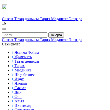
Сәясәт
Татар дөньясы
Тарих
Мәдәният
Эстрада
16+
Табарга
Сәясәт
Татар дөньясы
Тарих
Мәдәният
Эстрада
Сәхифәләр
Ясалма Фәһем
Җәмгыять
Татар дөньясы
Тарих
Мәдәният
Шоу-бизнес
Иҗат
Язмыш
Сәясәт
Дин
Фән
Авыл
Икътисад
Сәламәтлек