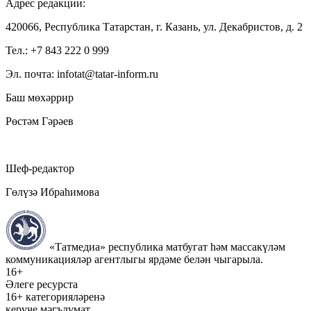
Адрес редакции:
420066, Республика Татарстан, г. Казань, ул. Декабристов, д. 2
Тел.: +7 843 222 0 999
Эл. почта: infotat@tatar-inform.ru
Баш мөхәррир
Рөстәм Гәрәев
Шеф-редактор
Гөлүзә Ибраһимова
«Татмедиа» республика матбугат һәм массакүләм
коммуникацияләр агентлыгы ярдәме белән чыгарыла.
16+
Әлеге ресурста
16+ категорияләренә
керүче мәгълүмат