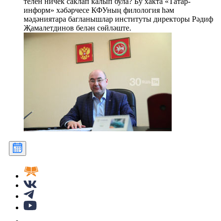
телен ничек саклап калып була? Бу хакта «Татар-
информ» хәбәрчесе КФУның филология һәм
мәдәниятара багланышлар институты директоры Рәдиф
Җамалетдинов белән сөйләште.