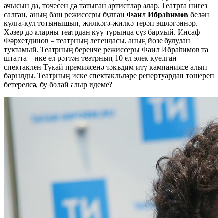
ачысын да, төчесен дә татыган артистлар алар. Театрга нигез
салган, аның баш режиссеры булган
Фаил Ибраһимов
белән
кулга-кул тотынышып, җилкәгә-җилкә терәп эшләгәннәр.
Хәзер дә аларны театрдан куу турында сүз бармый. Инсаф
Фәрхетдинов – театрның легендасы, аның йөзе булудан
туктамый. Театрның беренче режиссеры Фаил Ибраһимов та
штатта – ике ел рәттән театрның 10 ел элек куелган
спектаклен Тукай премиясенә тәкъдим итү кампаниясе алып
барылды. Театрның иске спектакльләре репертуардан төшереп
бетерелсә, бу болай алыр идеме?