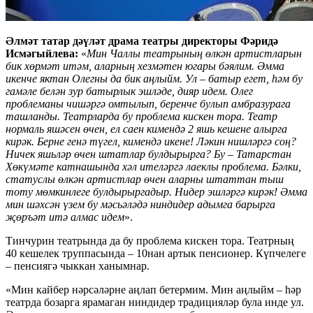
Әлмәт татар дәүләт драма театры директоры Фәридә
Исмәгыйлева:
«
Мин Чаллы театрының өлкән артистларын
бик хөрмәт итәм, аларның хезмәтен югары бәялим. Әмма
икенче яктан Олегны да бик аңлыйм. Ул
–
батыр егет, һәм бу
гамәле белән зур батырлык эшләде, дияр идем. Олег
проблеманы чишәргә омтылып, беренче булып амбразурага
ташланды. Театрларда бу проблема кискен тора. Театр
нормаль яшәсен өчен, ел саен кимендә 2 яшь кешене алырга
кирәк. Берне генә түгел, кимендә икене! Ләкин нишләргә соң?
Ничек яшьләр өчен штатлар булдырырга? Бу
–
Татарстан
Хөкүмәте катнашында хәл ителәргә лаеклы проблема. Бәлки,
статуслы өлкән артистлар өчен аларны штаттан тыш
тоту мөмкинлеге булдырыргадыр. Нидер эшләргә кирәк! Әмма
мин шәхсән үзем бу мәсьәләдә ниндидер адымга барырга
җөръәт итә алмас идем
».
Тинчурин театрында да бу проблема кискен тора. Театрның
40 кешелек труппасында – 10нан артык пенсионер. Күпчелеге
– пенсиягә чыккан ханымнар.
«Мин кайбер нәрсәләрне аңлап бетермим. Мин аңлыйм – һәр
театрда бозарга ярамаган ниндидер традицияләр була инде ул.