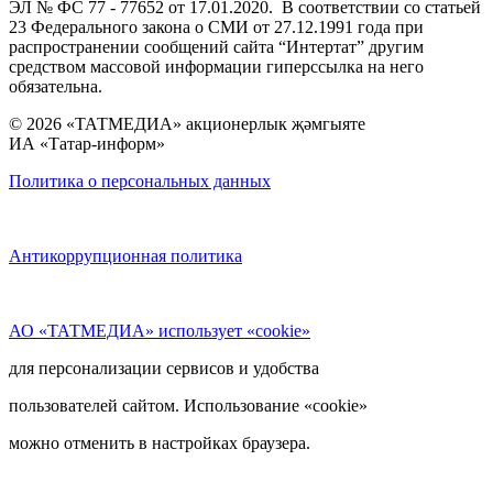
ЭЛ № ФС 77 - 77652 от 17.01.2020. В соответствии со статьей
23 Федерального закона о СМИ от 27.12.1991 года при
распространении сообщений сайта “Интертат” другим
средством массовой информации гиперссылка на него
обязательна.
© 2026 «ТАТМЕДИА» акционерлык җәмгыяте
ИА «Татар-информ»
Политика о персональных данных
Антикоррупционная политика
АО «ТАТМЕДИА» использует «cookie»
для персонализации сервисов и удобства
пользователей сайтом. Использование «cookie»
можно отменить в настройках браузера.