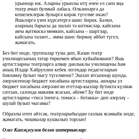
урыннар юк. Аларны урынлы итү өчен ел саен яңа
театр ачып булмый ләбаса. Өлкәннәргә дә
кешелеклерәк булырга кирәк түгелме икән?
Яшьләргә үзен күрсәтергә шанс бирик. Бәлки,
аларның барысы да эшләп тә китмәсләр, кайсына
акча җитмәскә мөмкин, кайсына – шартлар,
кайсына талант... әмма шанс бирмәү әйбәт түгел,
җәмәгать.
Без бит инде, труппалар тулы дип, Казан театр
училищесының татар төркемен ябып куйыйкмыни? Яшь
артистларны театрларга алмау данлыклы училищены һәм
аның Илдар Хәйруллин кебек легендар педагогларын
бәяләмәү булып чыгу түгелмени? Эшләп ятсыннар шунда,
әзерләсеннәр бюджет хисабына артистларны, аннары ул
бюджет хисабына әзерләнгән егетләр-кызлар бутикта күлмәк
сатсын, салонда макияж ясасын, әйеме? Бу бит инде
артистларны «тисә тиенгә, тимәсә – ботакка» дип әзерләү –
шулай булып чыгамы?
Образлы итеп әйтсәк, театрларыбыздан сазлык ясамыйк инде,
җәмәгать, чишмәләр кушылып торсын!
Олег Кинҗәгулов белән интервьюлар: