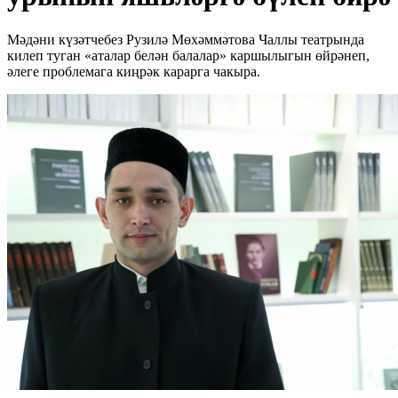
Мәдәни күзәтчебез Рузилә Мөхәммәтова Чаллы театрында
килеп туган «аталар белән балалар» каршылыгын өйрәнеп,
әлеге проблемага киңрәк карарга чакыра.