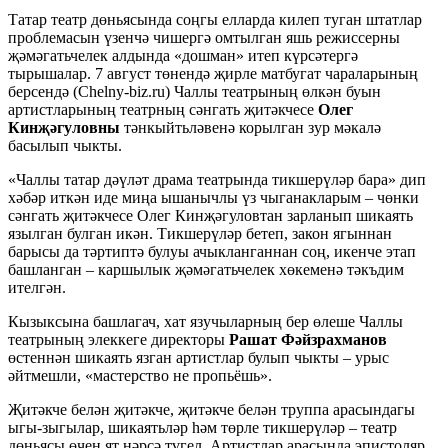
Татар театр дөньясында соңгы елларда килеп туган штатлар
проблемасын үзенчә чишергә омтылган яшь режиссерны
җәмәгатьчелек алдында «дошман» итеп күрсәтергә
тырышалар. 7 август төнендә җирле матбугат чараларының
берсендә (Chelny-biz.ru) Чаллы театрының өлкән буын
артистларының театрның сәнгать җитәкчесе
Олег
Кинҗәгуловны
тәнкыйтьләвенә корылган зур мәкалә
басылып чыкты.
«Чаллы татар дәүләт драма театрында тикшерүләр бара» дип
хәбәр иткән иде миңа ышанычлы үз чыганакларым – чөнки
сәнгать җитәкчесе Олег Кинҗәгуловтан зарланып шикаять
язылган булган икән. Тикшерүләр бетеп, закон ягыннан
барысы да тәртиптә булуы ачыкланганнан соң, икенче этап
башланган – каршылык җәмәгатьчелек хөкеменә тәкъдим
ителгән.
Кызыксына башлагач, хат язучыларның бер өлеше Чаллы
театрының элеккеге директоры
Рашат Фәйзрахманов
өстеннән шикаять язган артистлар булып чыкты – урыс
әйтмешли, «мастерство не пропьёшь».
Җитәкче белән җитәкче, җитәкче белән труппа арасындагы
ыгы-зыгылар, шикаятьләр һәм төрле тикшерүләр – театр
дөньясы өчен ят нәрсә түгел. Артистлар арасында эпистоляр