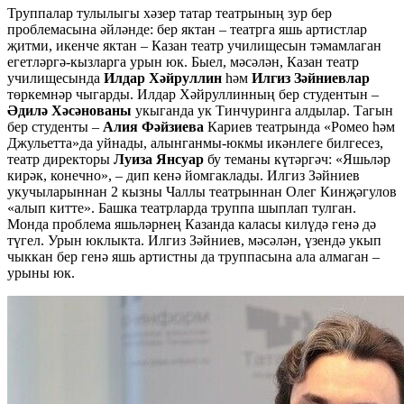
Труппалар тулылыгы хәзер татар театрының зур бер
проблемасына әйләнде: бер яктан – театрга яшь артистлар
җитми, икенче яктан – Казан театр училищесын тәмамлаган
егетләргә-кызларга урын юк. Быел, мәсәлән, Казан театр
училищесында
Илдар Хәйруллин
һәм
Илгиз Зәйниевлар
төркемнәр чыгарды. Илдар Хәйруллинның бер студентын –
Әдилә Хәсәнованы
укыганда ук Тинчуринга алдылар. Тагын
бер студенты –
Алия Фәйзиева
Кариев театрында «Ромео һәм
Джульетта»да уйнады, алынганмы-юкмы икәнлеге билгесез,
театр директоры
Луиза Янсуар
бу теманы күтәргәч: «Яшьләр
кирәк, конечно», – дип кенә йомгаклады. Илгиз Зәйниев
укучыларыннан 2 кызны Чаллы театрыннан Олег Кинҗәгулов
«алып китте». Башка театрларда труппа шыплап тулган.
Монда проблема яшьләрнең Казанда каласы килүдә генә дә
түгел. Урын юклыкта. Илгиз Зәйниев, мәсәлән, үзендә укып
чыккан бер генә яшь артистны да труппасына ала алмаган –
урыны юк.