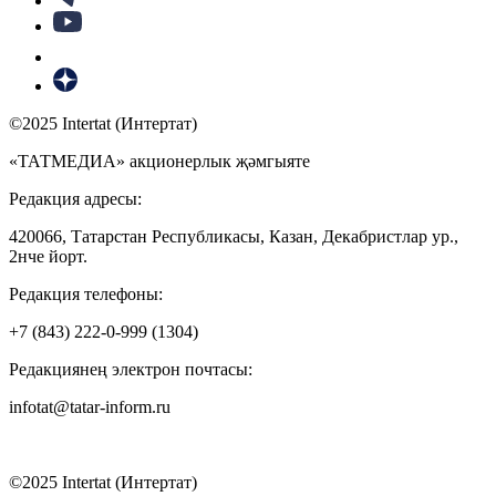
©2025 Intertat (Интертат)
«ТАТМЕДИА» акционерлык җәмгыяте
Редакция адресы:
420066, Татарстан Республикасы, Казан, Декабристлар ур.,
2нче йорт.
Редакция телефоны:
+7 (843) 222-0-999 (1304)
Редакциянең электрон почтасы:
infotat@tatar-inform.ru
©2025 Intertat (Интертат)