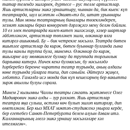
татар телендә эшләрлек, дүртесе
–
рус телле артистлар.
Яшь артистларны эшкә урнаштыру, чыннан да, бик кыен: күп
театрларда, шул исәптән «Әкият»тә дә, штат урыннары
тулы. Мин моны театрларның биналары төзекләндереп,
хезмәт хаклары бераз конкурент дәрәҗәгә менү белән бәйлим.
10 ел элек театрларда килеп-китеп эшләсәләр, хәзер шартлар
әйбәтләнгәч, артистлар төпләнеп эшли, өлкәннәр ялга
китәргә ашыкмый. Бу
–
бик четрекле мәсьәлә. Театрда бөтен
яшьтәге артистлар да кирәк, бөтен буыннар булганда гына
тулы канлы труппа була, минемчә. Өлкәннәр дә кирәк,
яшьләрне алу мөмкинлеге булмау да труппада торгынлык
барлыкка китерә. Ничек кенә булмасын, бу мәсьәләдә
һәрберебез беренче чиратта театр турында, аның алдагы
көне турында уйларга тиеш, дип саныйм. Әйтергә җиңел,
әлбәттә. Гамәлдә исә монда бик күп кешеләрнең бер вакытта
зирәк акыллы булуы сорала.
Минем 2 кызымны Чаллы театры сәнгать җитәкчесе Олег
Мадиярович эшкә алды
–
зур рәхмәт. Яшь артистлар
театрга яңа сулыш, өстәмә көч булып эшләп китәрләр, дип
өметләнәм. Бер кыз МХАТ мәктәп-студиясенә укырга керде,
бер егетебез Санкт-Петербургта белем алуын дәвам итә.
Калганнарының әлегә эшкә урнашу мәсьәләләре хәл
ителмәгән
».