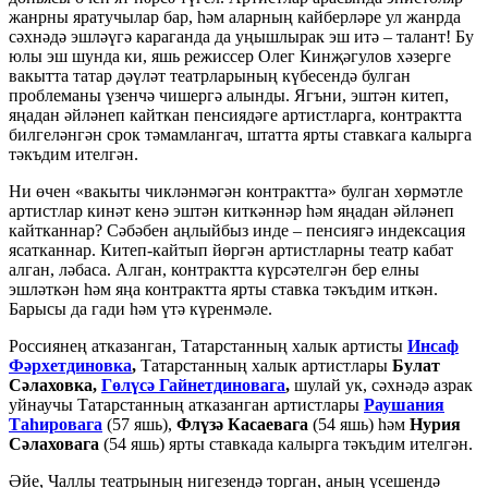
жанрны яратучылар бар, һәм аларның кайберләре ул жанрда
сәхнәдә эшләүгә караганда да уңышлырак эш итә – талант! Бу
юлы эш шунда ки, яшь режиссер Олег Кинҗәгулов хәзерге
вакытта татар дәүләт театрларының күбесендә булган
проблеманы үзенчә чишергә алынды. Ягъни, эштән китеп,
яңадан әйләнеп кайткан пенсиядәге артистларга, контрактта
билгеләнгән срок тәмамлангач, штатта ярты ставкага калырга
тәкъдим ителгән.
Ни өчен «вакыты чикләнмәгән контрактта» булган хөрмәтле
артистлар кинәт кенә эштән киткәннәр һәм яңадан әйләнеп
кайтканнар? Сәбәбен аңлыйбыз инде – пенсиягә индексация
ясатканнар. Китеп-кайтып йөргән артистларны театр кабат
алган, ләбаса. Алган, контрактта күрсәтелгән бер елны
эшләткән һәм яңа контрактта ярты ставка тәкъдим иткән.
Барысы да гади һәм үтә күренмәле.
Россиянең атказанган, Татарстанның халык артисты
Инсаф
Фәрхетдиновка
,
Татарстанның халык артистлары
Булат
Сәлаховка,
Гөлүсә Гайнетдиновага
,
шулай ук, сәхнәдә азрак
уйнаучы Татарстанның атказанган артистлары
Раушания
Таһировага
(57 яшь),
Флүзә Касаевага
(54 яшь) һәм
Нурия
Сәлаховага
(54 яшь) ярты ставкада калырга тәкъдим ителгән.
Әйе, Чаллы театрының нигезендә торган, аның үсешендә