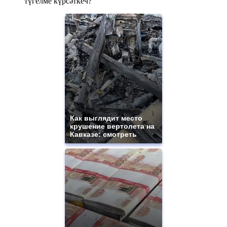
түгелме күрсәткеч?
Как выглядит место
крушение вертолета на
Кавказе: смотреть