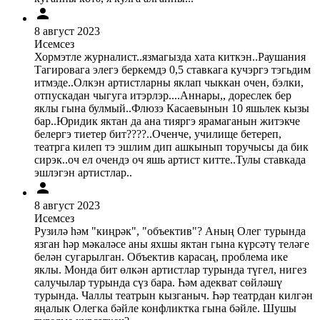
8 август 2023
Исемсез
Хормэтле журналист..язмагызда хата киткэн..Раушания
Тагировага элегэ беркемдэ 0,5 ставкага кучэргэ тэгьдим
итмэде..Олкэн артистларны яклап чыккан очен, бэлки,
отпускадан чыгуга итэрлэр....Аннары,, дореслек бер
яклы гына булмый..Флюзэ Касаевынын 10 яшьлек кызы
бар..Юридик яктан да ана тияргэ ярамаганын житэкче
белергэ тиетер бит????..Оченче, училище бетереп,
театрга килеп тэ эшлим дип ашкынып торучысы да бик
сирэк..оч ел очендэ оч яшь артист китте..Тулы ставкада
эшлэгэн артистлар..
8 август 2023
Исемсез
Рузилә һәм "киңрәк", "объектив"? Аның Олег турында
язган һәр мәкаләсе аны яхшы яктан гына күрсәтү теләге
белән сугарылган. Объектив карасаң, проблема ике
яклы. Монда бит өлкән артистлар турында түгел, нигез
салучылар турында сүз бара. Һәм адекват сөйләшү
турында. Чаллы театрын кызганыч. Һәр театрдан килгән
яңалык Олегка бәйле конфликтка гына бәйле. Шушы