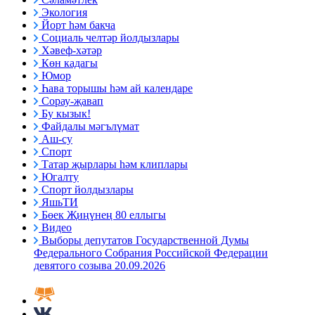
Экология
Йорт һәм бакча
Социаль челтәр йолдызлары
Хәвеф-хәтәр
Көн кадагы
Юмор
Һава торышы һәм ай календаре
Сорау-җавап
Бу кызык!
Файдалы мәгълүмат
Аш-су
Спорт
Татар җырлары һәм клиплары
Югалту
Спорт йолдызлары
ЯшьТИ
Бөек Җиңүнең 80 еллыгы
Видео
Выборы депутатов Государственной Думы
Федерального Собрания Российской Федерации
девятого созыва 20.09.2026