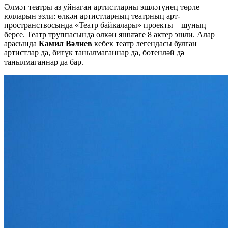
Әлмәт театры аз уйнаган артистларны эшләтүнең төрле
юлларын эзли: өлкән артистларның театрның арт-
пространствосында «Театр байкалары» проекты – шуның
берсе. Театр труппасында өлкән яшьтәге 8 актер эшли. Алар
арасында
Камил Вәлиев
кебек театр легендасы булган
артистлар да, бигүк танылмаганнар да, бөтенләй дә
танылмаганнар да бар.