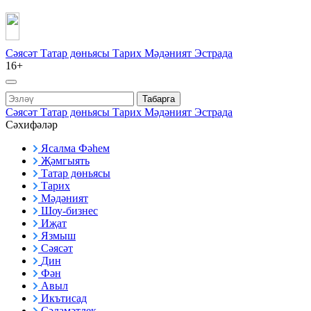
Сәясәт
Татар дөньясы
Тарих
Мәдәният
Эстрада
16+
Табарга
Сәясәт
Татар дөньясы
Тарих
Мәдәният
Эстрада
Сәхифәләр
Ясалма Фәһем
Җәмгыять
Татар дөньясы
Тарих
Мәдәният
Шоу-бизнес
Иҗат
Язмыш
Сәясәт
Дин
Фән
Авыл
Икътисад
Сәламәтлек