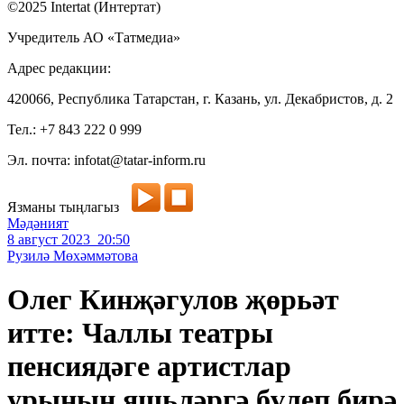
©2025 Intertat (Интертат)
Учредитель АО «Татмедиа»
Адрес редакции:
420066, Республика Татарстан, г. Казань, ул. Декабристов, д. 2
Тел.: +7 843 222 0 999
Эл. почта: infotat@tatar-inform.ru
Язманы тыңлагыз
Мәдәният
8 август 2023 20:50
Рузилә Мөхәммәтова
Олег Кинҗәгулов җөрьәт
итте: Чаллы театры
пенсиядәге артистлар
урынын яшьләргә бүлеп бирә