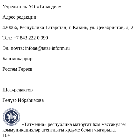
Учредитель АО «Татмедиа»
Адрес редакции:
420066, Республика Татарстан, г. Казань, ул. Декабристов, д. 2
Тел.: +7 843 222 0 999
Эл. почта: infotat@tatar-inform.ru
Баш мөхәррир
Рөстәм Гәрәев
Шеф-редактор
Гөлүзә Ибраһимова
«Татмедиа» республика матбугат һәм массакүләм
коммуникацияләр агентлыгы ярдәме белән чыгарыла.
16+