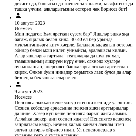
дисәгез дә, башыгыз да тиешенчә эшләми, кыяфәтегез дә
ташка үлчим, аякларыгызны өстерәп чак йөрисез бит!
10 август 2023
Исемсез
Мин педагог. Һәм яраткан сүзем бар" Яшьләр эшкә яңа
багаж, яңалык белән килә. 30-40 ел бер урында
мүкләнгәннәргә китү хәерле. Балаларның аягын өстерәп
әбиләр белән мәш килеп уйныйсы, аралашасы килми.
Алар яшьләргә тартыла" театрларда да шул ук хәл,
тамашачының яшәрүен күрү өчен, сәхнәдә күзләре
очкынланган, энергиясе башкаларга оеккан артистлар
кирәк. Өлкән буын никадәр хөрмәткә лаек булса да алар
безнең кебек яшьтәгеләр өчен.
9 август 2023
Исемсез
Пенсиягә чыккан кеше матур итеп китсен иде ул эштән.
Сезнең кебекләр аркасында пенсия яшен арттырдылар
да инде. Хәзер күп кеше пенсиягә барып җитә алмый.
Аллаһка шөкер, дип сөенеп яшәгез! Пенсиягез кешенең
запрлатасы кадәр. Безнең халык кайчан лаеклы итеп
эштән китәргә өйрәнер икән. Ул пенсионерлар я
куганны көтә, я кулга алганны...