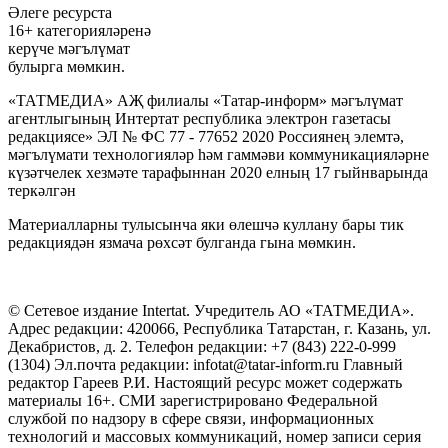
Әлеге ресурста
16+ категорияләренә
керүче мәгълүмат
булырга мөмкин.
«ТАТМЕДИА» АҖ филиалы «Татар-информ» мәгълүмат
агентлыгының Интертат республика электрон газетасы
редакциясе» ЭЛ № ФС 77 - 77652 2020 Россиянең элемтә,
мәгълүмати технологияләр һәм гаммәви коммуникацияләрне
күзәтчелек хезмәте тарафыннан 2020 елның 17 гыйнварында
теркәлгән
Материалларны тулысынча яки өлешчә куллану бары тик
редакциядән язмача рөхсәт булганда гына мөмкин.
© Сетевое издание Intertat. Учредитель АО «ТАТМЕДИА».
Адрес редакции: 420066, Республика Татарстан, г. Казань, ул.
Декабристов, д. 2. Телефон редакции: +7 (843) 222-0-999
(1304) Эл.почта редакции: infotat@tatar-inform.ru Главный
редактор Гареев Р.И. Настоящий ресурс может содержать
материалы 16+. СМИ зарегистрировано Федеральной
службой по надзору в сфере связи, информационных
технологий и массовых коммуникаций, номер записи серия