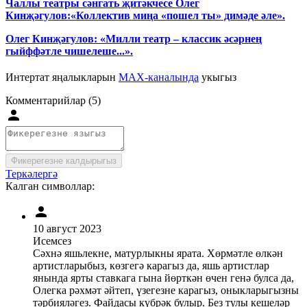
Чаллы театры сәнгать җитәкчесе Олег
Кинҗәгулов:«Коллектив миңа «пошел ты» димәде әле».
Олег Кинҗәгулов: «Милли театр – классик әсәрнең
гыйффәтле чишелеше...».
Интертат яңалыкларын
MAX-каналында
укыгыз
Комментарийлар (5)
Фикерегезне калдырыгыз
Теркәлергә
Калган символлар:
10 август 2023
Исемсез
Сәхнә яшьлекне, матурлыкны ярата. Хөрмәтле өлкән
артистларыбыз, көзгегә карагыз да, яшь артистлар
янында ярты ставкага гына йөрткән өчен генә булса да,
Олегка рәхмәт әйтеп, үзегезне карагыз, оныкларыгызны
тәрбияләгез. Файдасы күбрәк булыр. Без тулы кешеләр