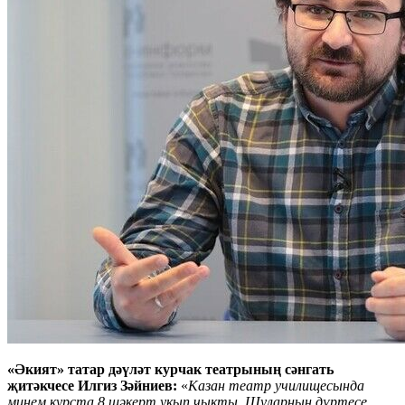
«Әкият» татар дәүләт курчак театрының сәнгать
җитәкчесе Илгиз Зәйниев:
«
Казан театр училищесында
минем курста 8 шәкерт укып чыкты. Шуларның дүртесе