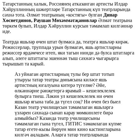
Татарстанның халык, Россиянең атказанган артисты Илдар
Хәйруллинның шәкертләре Татарстанның күп театрларында
сәхнә тота. Әлмәт театрының «костягы» булган
Динар
Хөснетдинов, Раушан Мөхәммәтҗановлар
Әлмәт театрына
төркем булып, Илдар Хәйруллин курсын тәмамлап килгәннәр
иде.
Театрда яшьләр өчен штат булмаса да, театрга яшьләр кирәк.
Режиссерлар, труппада урын булмагач, яшь артистларны
режиссер ярдәмчесе итеп, яки тагын нинди дә булса штатларга
алып, әлеге штаттагы эшеннән тыш сәхнәгә чыгарырга
тырышып та карый.
Аз уйнаган артистларның тулы бер штат тотып
утыруы татар театры дөньясына киләсе яшь
артистның югалуына китерә түгелме? Әйе,
өлкәннәрне рәнҗетергә ярамый – кешелеклелек
булырга тиеш. Ләкин ул кешелеклелек ни өчен
яшьләр ягына таба да түгел соң? Ни өчен без быел
Казан театр училищесын тәмамлаган яшьләргә
үзләрен сәхнәдә сынап карау мөмкинлеге бирә
алмыйбыз? Казанда театр училищесыны
тәмамлаган гына түгел, ГИТИС тәмамлаган күпме
татар егете-кызы йөрүен мин кино кастингларына
килгәч аңладым. Аларга татар театрларында