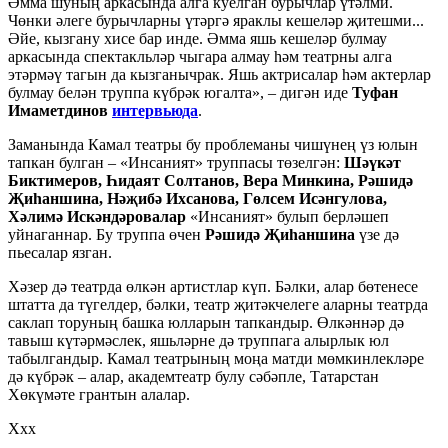
Әмма шуның аркасында алга куелган бурычлар үтәлми.
Чөнки әлеге бурычларны үтәргә яраклы кешеләр җитешми...
Әйе, кызгану хисе бар инде. Әмма яшь кешеләр булмау
аркасында спектакльләр чыгара алмау һәм театрны алга
этәрмәү тагын да кызганычрак. Яшь актрисалар һәм актерлар
булмау белән труппа күбрәк югалта», – дигән иде
Туфан
Имаметдинов
интервьюда
.
Заманында Камал театры бу проблеманы чишүнең үз юлын
тапкан булган – «Инсаният» труппасы төзелгән:
Шәүкәт
Биктимеров, Һидаят Солтанов, Вера Минкина, Рәшидә
Җиһаншина, Нәҗибә Ихсанова, Гөлсем Исәнгулова,
Хәлимә Искәндәровалар
«Инсаният» булып берләшеп
уйнаганнар. Бу труппа өчен
Рәшидә Җиһаншина
үзе дә
пьесалар язган.
Хәзер дә театрда өлкән артистлар күп. Бәлки, алар бөтенесе
штатта да түгелдер, бәлки, театр җитәкчелеге аларны театрда
саклап торуның башка юлларын тапкандыр. Өлкәннәр дә
тавыш күтәрмәслек, яшьләрне дә труппага алырлык юл
табылгандыр. Камал театрының моңа матди мөмкинлекләре
дә күбрәк – алар, академтеатр булу сәбәпле, Татарстан
Хөкүмәте грантын алалар.
Ххх