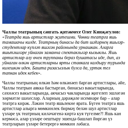
Чаллы театрының сәнгать җитәкчесе Олег Кинҗәгулов:
«
Театрда яшь артистлар җитешми. Чөнки театрга яшь
тамашачы килде. Театрның бинасы да бит шәһәрнең яшьләр-
студентлар күпләп яшәгән районында урнашкан. Аларга
яшьтәшләре уйнаган заманча спектакльләр кызыклы. Яшь
артистлар алу өчен труппаны бераз бушатасы иде, дип, аз
уйнаган өлкән артистларны ярты ставкага калдыру турында
килешкән идек. Башта ризасызлык булса да, уртак тел
тапкан идек кебек
».
Чаллы театрының өлкән һәм өлкәнәеп барган артистлары, әйе,
Чаллы театрын аякка бастырган, бинасыз вакытларында,
сәхнәсез вакытларында, акчасыз чакларында җигелеп эшләгән
хөрмәтле шәхесләр. Аларның дәрәҗәле исемнәре бар – алар
театрга кирәк. Ләкин театр яшьлекне ярата. Бүген театрга яшь
артистлар алырга мөмкинлек бирмәү белән шул артистлар
үзләре үк театрның киләчәгенә киртә куя түгелме?! Яшь кан
кермәсә, алар үзләре оештыру эшендә башлап йөргән үз
театрларын үзләре бетерергә мөмкин ләбаса.