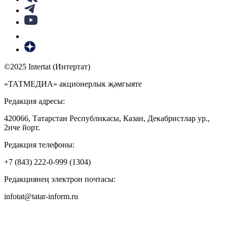
©2025 Intertat (Интертат)
«ТАТМЕДИА» акционерлык җәмгыяте
Редакция адресы:
420066, Татарстан Республикасы, Казан, Декабристлар ур.,
2нче йорт.
Редакция телефоны:
+7 (843) 222-0-999 (1304)
Редакциянең электрон почтасы:
infotat@tatar-inform.ru