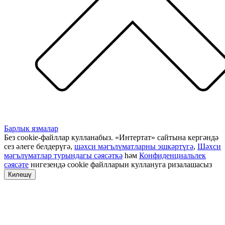
Барлык язмалар
Без cookie-файллар кулланабыз. «Интертат» сайтына кергәндә
сез әлеге белдерүгә,
шәхси мәгълүматларны эшкәртүгә
,
Шәхси
мәгълүматлар турындагы сәясәткә
һәм
Конфиденциальлек
сәясәте
нигезендә cookie файлларын куллануга ризалашасыз
Килешү