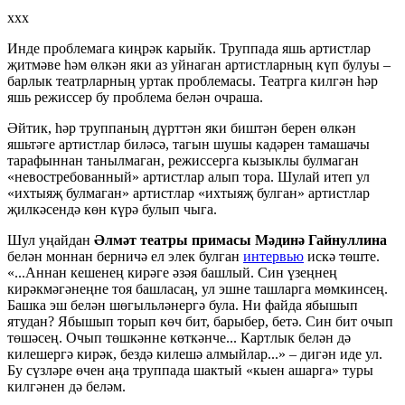
ххх
Инде проблемага киңрәк карыйк. Труппада яшь артистлар
җитмәве һәм өлкән яки аз уйнаган артистларның күп булуы –
барлык театрларның уртак проблемасы. Театрга килгән һәр
яшь режиссер бу проблема белән очраша.
Әйтик, һәр труппаның дүрттән яки биштән берен өлкән
яшьтәге артистлар биләсә, тагын шушы кадәрен тамашачы
тарафыннан танылмаган, режиссерга кызыклы булмаган
«невостребованный» артистлар алып тора. Шулай итеп ул
«ихтыяҗ булмаган» артистлар «ихтыяҗ булган» артистлар
җилкәсендә көн күрә булып чыга.
Шул уңайдан
Әлмәт театры примасы Мәдинә Гайнуллина
белән моннан берничә ел элек булган
интервью
искә төште.
«...Аннан кешенең кирәге әзәя башлый. Син үзеңнең
кирәкмәгәнеңне тоя башласаң, ул эшне ташларга мөмкинсең.
Башка эш белән шөгыльләнергә була. Ни файда ябышып
ятудан? Ябышып торып көч бит, барыбер, бетә. Син бит очып
төшәсең. Очып төшкәнне көткәнче... Картлык белән дә
килешергә кирәк, бездә килешә алмыйлар...» – дигән иде ул.
Бу сүзләре өчен аңа труппада шактый «кыен ашарга» туры
килгәнен дә беләм.