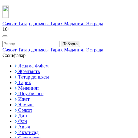
Сәясәт
Татар дөньясы
Тарих
Мәдәният
Эстрада
16+
Табарга
Сәясәт
Татар дөньясы
Тарих
Мәдәният
Эстрада
Сәхифәләр
Ясалма Фәһем
Җәмгыять
Татар дөньясы
Тарих
Мәдәният
Шоу-бизнес
Иҗат
Язмыш
Сәясәт
Дин
Фән
Авыл
Икътисад
Сәламәтлек