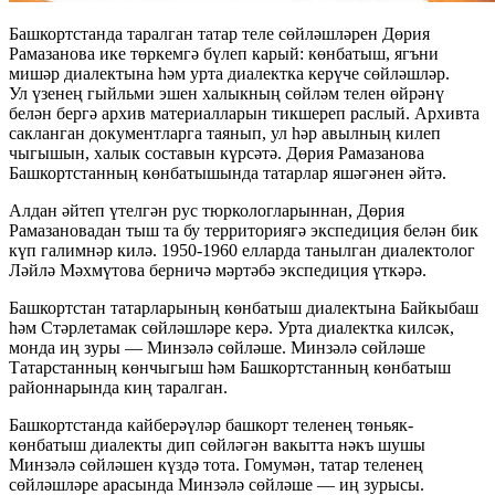
Башкортстанда таралган татар теле сөйләшләрен Дөрия
Рамазанова ике төркемгә бүлеп карый: көнбатыш, ягъни
мишәр диалектына һәм урта диалектка керүче сөйләшләр.
Ул үзенең гыйльми эшен халыкның сөйләм телен өйрәнү
белән бергә архив материалларын тикшереп раслый. Архивта
сакланган документларга таянып, ул һәр авылның килеп
чыгышын, халык составын күрсәтә. Дөрия Рамазанова
Башкортстанның көнбатышында татарлар яшәгәнен әйтә.
Алдан әйтеп үтелгән рус тюркологларыннан, Дөрия
Рамазановадан тыш та бу территориягә экспедиция белән бик
күп галимнәр килә. 1950-1960 елларда танылган диалектолог
Ләйлә Мәхмүтова берничә мәртәбә экспедиция үткәрә.
Башкортстан татарларының көнбатыш диалектына Байкыбаш
һәм Стәрлетамак сөйләшләре керә. Урта диалектка килсәк,
монда иң зуры — Минзәлә сөйләше. Минзәлә сөйләше
Татарстанның көнчыгыш һәм Башкортстанның көнбатыш
районнарында киң таралган.
Башкортстанда кайберәүләр башкорт теленең төньяк-
көнбатыш диалекты дип сөйләгән вакытта нәкъ шушы
Минзәлә сөйләшен күздә тота. Гомумән, татар теленең
сөйләшләре арасында Минзәлә сөйләше — иң зурысы.