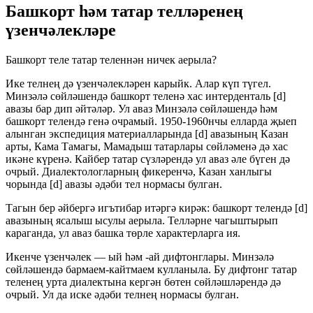
Башкорт һәм татар телләренең
үзенчәлекләре
Башкорт теле татар теленнән ничек аерыла?
Ике телнең дә үзенчәлекләрен карыйк. Алар күп түгел.
Минзәлә сөйләшендә башкорт теленә хас интерденталь [d]
авазы бар дип әйтәләр. Ул аваз Минзәлә сөйләшендә һәм
башкорт телендә генә очрамый. 1950-1960нчы елларда җыеп
алынган экспедиция материалларында [d] авазының Казан
арты, Кама Тамагы, Мамадыш татарлары сөйләменә дә хас
икәне күренә. Кайбер татар сүзләрендә ул аваз әле бүген дә
очрый. Диалектологларның фикеренчә, Казан ханлыгы
чорында [d] авазы әдәби тел нормасы булган.
Тагын бер әйбергә игътибар итәргә кирәк: башкорт телендә [d]
авазының ясалыш ысулы аерыла. Телләрне чагыштырып
караганда, ул аваз башка төрле характерларга ия.
Икенче үзенчәлек — ый һәм -ай дифтонглары. Минзәлә
сөйләшендә бармаем-кайтмаем кулланыла. Бу дифтонг татар
теленең урта диалектына кергән бөтен сөйләшләрендә дә
очрый. Ул да иске әдәби телнең нормасы булган.