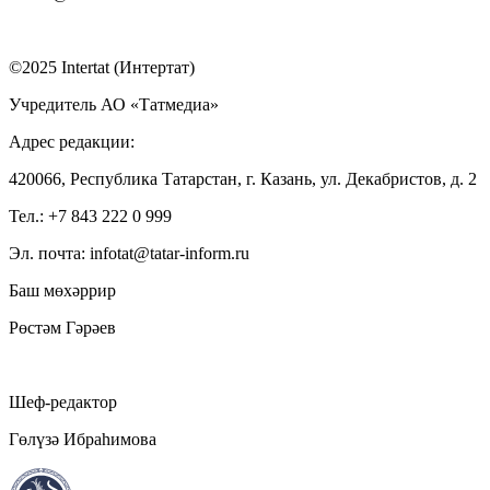
©2025 Intertat (Интертат)
Учредитель АО «Татмедиа»
Адрес редакции:
420066, Республика Татарстан, г. Казань, ул. Декабристов, д. 2
Тел.: +7 843 222 0 999
Эл. почта: infotat@tatar-inform.ru
Баш мөхәррир
Рөстәм Гәрәев
Шеф-редактор
Гөлүзә Ибраһимова