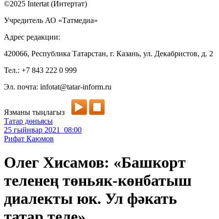
©2025 Intertat (Интертат)
Учредитель АО «Татмедиа»
Адрес редакции:
420066, Республика Татарстан, г. Казань, ул. Декабристов, д. 2
Тел.: +7 843 222 0 999
Эл. почта: infotat@tatar-inform.ru
Язманы тыңлагыз
Татар дөньясы
25 гыйнвар 2021 08:00
Рифат Каюмов
Олег Хисамов: «Башкорт
теленең төньяк-көнбатыш
диалекты юк. Ул фәкать
татар теле»