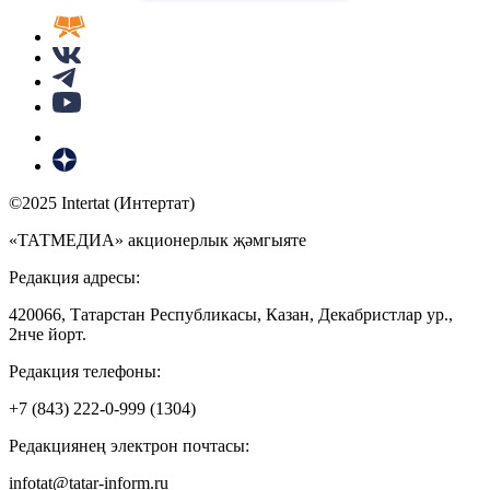
©2025 Intertat (Интертат)
«ТАТМЕДИА» акционерлык җәмгыяте
Редакция адресы:
420066, Татарстан Республикасы, Казан, Декабристлар ур.,
2нче йорт.
Редакция телефоны:
+7 (843) 222-0-999 (1304)
Редакциянең электрон почтасы:
infotat@tatar-inform.ru