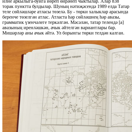
илне аркылыга-буйга йөреп өйрәнеп чыктылар. Алар 838
торак пунктта булдылар. Шуның нәтиҗәсендә 1989 елда Татар
теле сөйләшләре атласы төзелә. Бу - төрки халыклар арасында
беренче төзелгән атлас. Атласта һәр сөйләшнең һәр авазы,
грамматик үзенчәлеге теркәлгән. Мәсәлән, татар телендә [а]
авазының иренләшкән, ачык әйтелгән вариантлары бар.
Мишәрләр аны ачык әйтә. Ул борынгы төрки телдән калган.