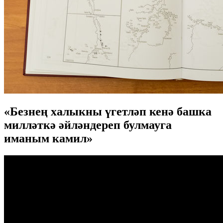
«Безнең халыкны үгетләп кенә башка
милләткә әйләндереп булмауга
иманым камил»