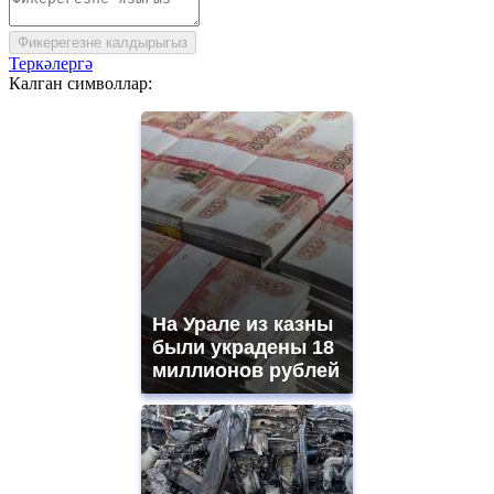
Фикерегезне калдырыгыз
Теркәлергә
Калган символлар:
На Урале из казны
были украдены 18
миллионов рублей