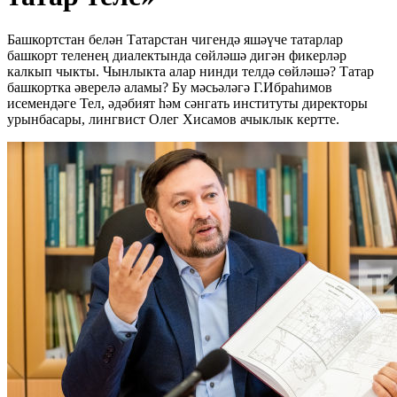
Башкортстан белән Татарстан чигендә яшәүче татарлар
башкорт теленең диалектында сөйләшә дигән фикерләр
калкып чыкты. Чынлыкта алар нинди телдә сөйләшә? Татар
башкортка әверелә аламы? Бу мәсьәләгә Г.Ибраһимов
исемендәге Тел, әдәбият һәм сәнгать институты директоры
урынбасары, лингвист Олег Хисамов ачыклык кертте.