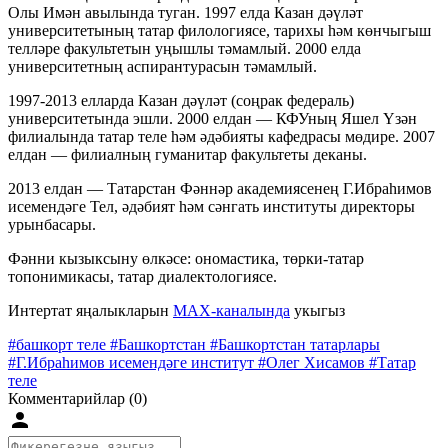
Олы Имән авылында туган. 1997 елда Казан дәүләт
университетының татар филологиясе, тарихы һәм көнчыгыш
телләре факультетын уңышлы тәмамлый. 2000 елда
университетның аспирантурасын тәмамлый.
1997-2013 елларда Казан дәүләт (соңрак федераль)
университетында эшли. 2000 елдан — КФУның Яшел Үзән
филиалында татар теле һәм әдәбияты кафедрасы мөдире. 2007
елдан — филиалның гуманитар факультеты деканы.
2013 елдан — Татарстан Фәннәр академиясенең Г.Ибраһимов
исемендәге Тел, әдәбият һәм сәнгать институты директоры
урынбасары.
Фәнни кызыксыну өлкәсе: ономастика, төрки-татар
топонимикасы, татар диалектологиясе.
Интертат яңалыкларын
MAX-каналында
укыгыз
#башкорт теле
#Башкортстан
#Башкортстан татарлары
#Г.Ибраһимов исемендәге институт
#Олег Хисамов
#Татар
теле
Комментарийлар (0)