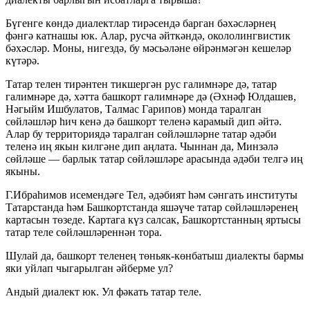
Бүгенге көндә диалектлар тирәсендә барган бәхәсләрнең
фәнгә катнашы юк. Алар, русча әйткәндә, окололингвистик
бәхәсләр. Моны, нигездә, бу мәсьәләне өйрәнмәгән кешеләр
күтәрә.
Татар телен тирәнтен тикшергән рус галимнәре дә, татар
галимнәре дә, хәтта башкорт галимнәре дә (Әхнәф Юлдашев,
Нәгыйм Ишбулатов, Талмас Гарипов) монда таралган
сөйләшләр һич кенә дә башкорт теленә карамый дип әйтә.
Алар бу территориядә таралган сөйләшләрне татар әдәби
теленә иң якын килгәне дип аңлата. Чыннан да, Минзәлә
сөйләше — барлык татар сөйләшләре арасында әдәби телгә иң
якыны.
Г.Ибраһимов исемендәге Тел, әдәбият һәм сәнгать институты
Татарстанда һәм Башкортстанда яшәүче татар сөйләшләренең
картасын төзеде. Картага күз салсак, Башкортстанның яртысы
татар теле сөйләшләреннән тора.
Шулай да, башкорт теленең төньяк-көнбатыш диалекты бармы
яки уйлап чыгарылган әйберме ул?
Андый диалект юк. Ул фәкать татар теле.