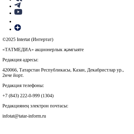
©2025 Intertat (Интертат)
«ТАТМЕДИА» акционерлык җәмгыяте
Редакция адресы:
420066, Татарстан Республикасы, Казан, Декабристлар ур.,
2нче йорт.
Редакция телефоны:
+7 (843) 222-0-999 (1304)
Редакциянең электрон почтасы:
infotat@tatar-inform.ru