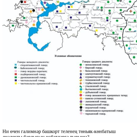
Ни өчен галимнәр башкорт теленең төньяк-көнбатыш
диалекты барлыгын исбатларга тырыша?