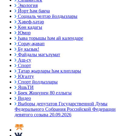
Экология
Йорт һәм бакча
Социаль челтәр йолдызлары
Хәвеф-хәтәр
Көн кадагы
Юмор
Һава торышы һәм ай календаре
Сорау-җавап
Бу кызык!
Файдалы мәгълүмат
Аш-су
Спорт
Татар җырлары һәм клиплары
Югалту
Спорт йолдызлары
ЯшьТИ
Бөек Җиңүнең 80 еллыгы
Видео
Выборы депутатов Государственной Думы
Федерального Собрания Российской Федерации
девятого созыва 20.09.2026