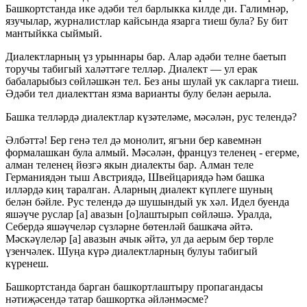
Башкортстанда ике әдәби тел барлыкка килде ди. Галимнәр,
язучылар, журналистлар кайсында язарга тиеш була? Бу бит
мантыйкка сыймый.
Диалектларның үз урыннары бар. Алар әдәби телне баетып
торучы табигый халәттәге телләр. Диалект — ул ерак
бабаларыбыз сөйләшкән тел. Без аны шулай ук сакларга тиеш.
Әдәби тел диалекттан язма варианты булу белән аерыла.
Башка телләрдә диалектлар күзәтеләме, мәсәлән, рус телендә?
Әлбәттә! Бер генә тел дә монолит, ягъни бер кавемнән
формалашкан була алмый. Мәсәлән, француз теленең - егерме,
алман теленең йөзгә якын диалекты бар. Алман теле
Германиядән тыш Австриядә, Швейцариядә һәм башка
илләрдә киң таралган. Аларның диалект күплеге шуның
белән бәйле. Рус телендә дә шушындый ук хәл. Идел буенда
яшәүче руслар [а] авазын [о]лаштырып сөйләшә. Уралда,
Себердә яшәүчеләр сүзләрне бөтенләй башкача әйтә.
Мәскәүлеләр [а] авазын ачык әйтә, ул да аерым бер төрле
үзенчәлек. Шуңа күрә диалектларның булуы табигый
күренеш.
Башкортстанда барган башкортлаштыру пропагандасы
нәтиҗәсендә татар башкортка әйләнмәсме?