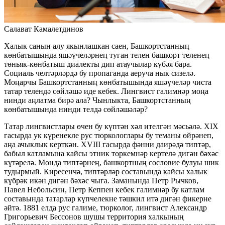
Салават Камалетдинов
Халык санын алу якынлашкан саен, Башкортстанның
көнбатышында яшәүчеләрнең туган телен башкорт теленең
төньяк-көнбатыш диалекты дип атаучылар күбәя бара.
Социаль челтәрләрдә бу пропаганда аеруча нык сизелә.
Моңарчы Башкортстанның көнбатышында яшәүчеләр чиста
татар телендә сөйләшә иде кебек. Лингвист галимнәр моңа
нинди аңлатма бирә ала? Чынлыкта, Башкортстанның
көнбатышында нинди телдә сөйләшәләр?
Татар лингвистлары өчен бу күптән хәл ителгән мәсьәлә. XIX
гасырда ук күренекле рус тюркологлары бу теманы өйрәнеп,
аңа ачыклык керткән. XVIII гасырда фәнни даирәдә типтәр,
бабыл катламына кайсы этник төркемнәр кертелә дигән бәхәс
күтәрелә. Монда типтәрнең, башкортның сословие булуы шик
тудырмый. Киресенчә, типтәрләр составында кайсы халык
күбрәк икән дигән бәхәс чыга. Заманында Петр Рычков,
Павел Небольсин, Петр Кеппен кебек галимнәр бу катлам
составында татарлар күпчелекне тәшкил итә дигән фикерне
әйтә. 1881 елда рус галиме, тюрколог, лингвист Александр
Григорьевич Бессонов шушы территория халкының