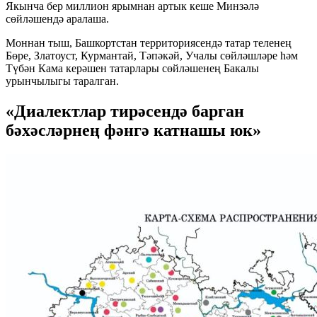
Якынча бер миллион ярымнан артык кеше Минзәлә
сөйләшендә аралаша.
Моннан тыш, Башкортстан территориясендә татар теленең
Бөре, Златоуст, Курмантай, Тәпәкәй, Учалы сөйләшләре һәм
Түбән Кама керәшен татарлары сөйләшенең Бакалы
урынчылыгы таралган.
«Диалектлар тирәсендә барган
бәхәсләрнең фәнгә катнашы юк»