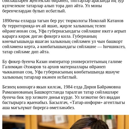
сөйләшләрен җентекләп өйрәнеп, типтәрләр арасында иң зур
күпчелекне татарлар алып тора дип әйтә. Ул моны
беренчеләрдән булып исбатлый.
1890нчы елларда тагын бер рус тюркологы Николай Катанов
бу территориядә өч ай яшәп, җирле халыкның телен
өйрәнгәннән соң, Уфа губернасындагы сөйләшне икегә аерып
карарга кирәк дигән фикергә килә. Губернаның
көнчыгышында яшәгән халыкның сөйләмен ул чын башкорт
сөйләменә кертә, ә көнбатышындагы сөйләшне — һичшиксез,
татар сөйләме дип әйтә.
Бу фикер буенча Казан император университетының галиме
Галимҗан Әхмәров та архив материаллары өйрәнеп
чыкканнан соң, Уфа губернасының көнбатышында яшәүче
халыкның татарлар икәнен исбатлый.
Безнең көннәргә якын килсәк, 1984 елда Дөрия Бәйрәмовна
Рамазанованың Башкортстанда таралган татар сөйләшләре
буенча бик зур хезмәте дөнья күрде. Ул хезмәтне без яңадан
бастырырга җыенабыз. Басылгач, «Татар-информ» агентлыгы
аша мәгълүмат бирергә өметләнәбез.