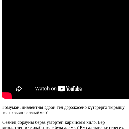
Гомумән, диалектны әдәби тел дәрәҗәсенә күтәрергә тырышу
телгә зыян салмыймы?
Сезнең сорауны бераз үзгәртеп карыйсым килә. Бер
милләтнең ике әдәби теле була аламы? Күз алдына китерегез,