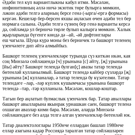
Әдәби тел күп вариантлыкны кабул итми. Мәсәлән,
инфинитивның әллә ничә экзотик төре булырга мөмкин,
ләкин әдәби телгә аларның берсе генә (-ырга/-ергә формасы)
кергән. Кешеләр бер-берсен яхшы аңласын өчен әдәби тел бер
нормага салына. Әдәби телгә сүзнең бер генә варианты керсә
дә, сөйләмдә ул берничә төрле булып калырга мөмкин. Халык
җырларында бүгенге көндә дә –ай, -әй дифтонглары
еш чагыла. Шуңа күрә моны без берничек тә башкорт теленең
үзенчәлеге дип әйтә алмыйбыз.
Башкорт теленең үзенчәлекләре турында сүз киткән икән, кая
соң Минзәлә сөйләшендә [ч] урынына [с] әйтү, [җ] урынына
[йы] әйтү? Башкорт телендә булган[ҫ] авазы татар телендә
бөтенләй кулланылмый. Башкорт телендә кайбер сүзләрдә [җ]
урынына [ж] кулланалар, ә татар телендә бу күзәтелми. Татар
телендәге –лар, -ләр күплек кушымчасы урынына башкорт
телендә –тар, -тәр кулланыла. Мәсәлән, кошлар-коштар.
Тагын бер аңлатып булмаслык үзенчәлек бар. Татар авыллары
башкорт авылларына якынрак урнашкан саен, башкорт теленә
охшаган авазлар кими бара. Мәсәлән, аларда Минзәлә
сөйләшендәге без алда телгә алган үзенчәлекләр бөтенләй юк.
Татар диалектологлары 1950нче еллардан башлап 1980нче
еллар азагына кадәр Россиядә таралган татар сөйләшләрен