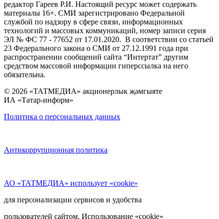
редактор Гареев Р.И. Настоящий ресурс может содержать
материалы 16+. СМИ зарегистрировано Федеральной
службой по надзору в сфере связи, информационных
технологий и массовых коммуникаций, номер записи серия
ЭЛ № ФС 77 - 77652 от 17.01.2020. В соответствии со статьей
23 Федерального закона о СМИ от 27.12.1991 года при
распространении сообщений сайта “Интертат” другим
средством массовой информации гиперссылка на него
обязательна.
© 2026 «ТАТМЕДИА» акционерлык җәмгыяте
ИА «Татар-информ»
Политика о персональных данных
Антикоррупционная политика
АО «ТАТМЕДИА» использует «cookie»
для персонализации сервисов и удобства
пользователей сайтом. Использование «cookie»