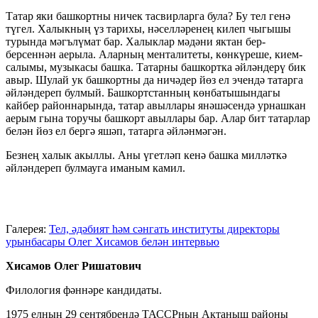
Татар яки башкортны ничек тасвирларга була? Бу тел генә
түгел. Халыкның үз тарихы, нәселләренең килеп чыгышы
турында мәгълүмат бар. Халыклар мәдәни яктан бер-
берсеннән аерыла. Аларның менталитеты, көнкүреше, кием-
салымы, музыкасы башка. Татарны башкортка әйләндерү бик
авыр. Шулай ук башкортны да ничәдер йөз ел эчендә татарга
әйләндереп булмый. Башкортстанның көнбатышындагы
кайбер районнарында, татар авыллары янәшәсендә урнашкан
аерым гына торучы башкорт авыллары бар. Алар бит татарлар
белән йөз ел бергә яшәп, татарга әйләнмәгән.
Безнең халык акыллы. Аны үгетләп кенә башка милләткә
әйләндереп булмауга иманым камил.
Галерея:
Тел, әдәбият һәм сәнгать институты директоры
урынбасары Олег Хисамов белән интервью
Хисамов Олег Ришатович
Филология фәннәре кандидаты.
1975 елның 29 сентябрендә ТАССРның Актаныш районы