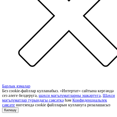
Барлык язмалар
Без cookie-файллар кулланабыз. «Интертат» сайтына кергәндә
сез әлеге белдерүгә,
шәхси мәгълүматларны эшкәртүгә
,
Шәхси
мәгълүматлар турындагы сәясәткә
һәм
Конфиденциальлек
сәясәте
нигезендә cookie файлларын куллануга ризалашасыз
Килешү