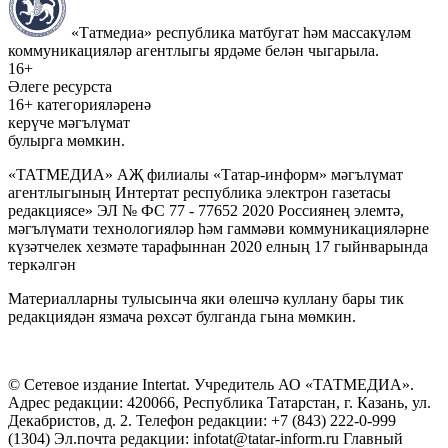
«Татмедиа» республика матбугат һәм массакүләм
коммуникацияләр агентлыгы ярдәме белән чыгарыла.
16+
Әлеге ресурста
16+ категорияләренә
керүче мәгълүмат
булырга мөмкин.
«ТАТМЕДИА» АҖ филиалы «Татар-информ» мәгълүмат
агентлыгының Интертат республика электрон газетасы
редакциясе» ЭЛ № ФС 77 - 77652 2020 Россиянең элемтә,
мәгълүмати технологияләр һәм гаммәви коммуникацияләрне
күзәтчелек хезмәте тарафыннан 2020 елның 17 гыйнварында
теркәлгән
Материалларны тулысынча яки өлешчә куллану бары тик
редакциядән язмача рөхсәт булганда гына мөмкин.
© Сетевое издание Intertat. Учредитель АО «ТАТМЕДИА».
Адрес редакции: 420066, Республика Татарстан, г. Казань, ул.
Декабристов, д. 2. Телефон редакции: +7 (843) 222-0-999
(1304) Эл.почта редакции: infotat@tatar-inform.ru Главный