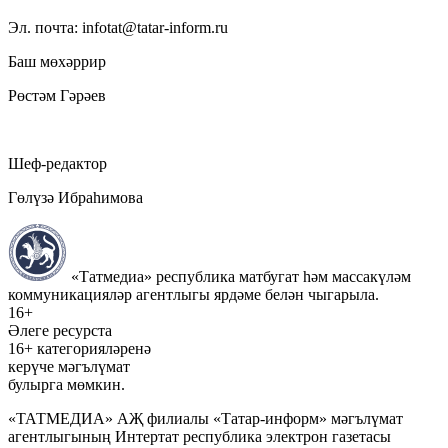
Эл. почта: infotat@tatar-inform.ru
Баш мөхәррир
Рөстәм Гәрәев
Шеф-редактор
Гөлүзә Ибраһимова
«Татмедиа» республика матбугат һәм массакүләм
коммуникацияләр агентлыгы ярдәме белән чыгарыла.
16+
Әлеге ресурста
16+ категорияләренә
керүче мәгълүмат
булырга мөмкин.
«ТАТМЕДИА» АҖ филиалы «Татар-информ» мәгълүмат
агентлыгының Интертат республика электрон газетасы