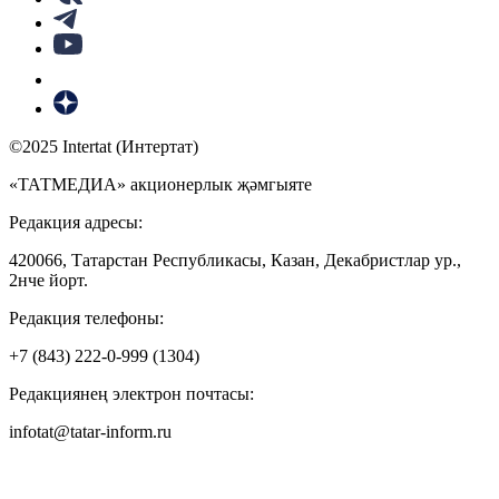
©2025 Intertat (Интертат)
«ТАТМЕДИА» акционерлык җәмгыяте
Редакция адресы:
420066, Татарстан Республикасы, Казан, Декабристлар ур.,
2нче йорт.
Редакция телефоны:
+7 (843) 222-0-999 (1304)
Редакциянең электрон почтасы:
infotat@tatar-inform.ru