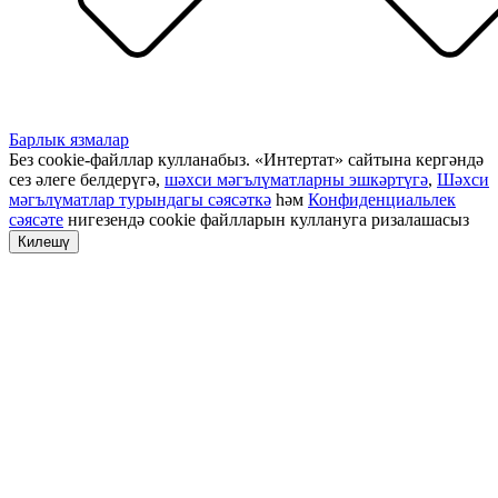
Барлык язмалар
Без cookie-файллар кулланабыз. «Интертат» сайтына кергәндә
сез әлеге белдерүгә,
шәхси мәгълүматларны эшкәртүгә
,
Шәхси
мәгълүматлар турындагы сәясәткә
һәм
Конфиденциальлек
сәясәте
нигезендә cookie файлларын куллануга ризалашасыз
Килешү