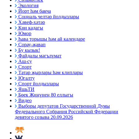
Экология
Йорт һәм бакча
Социаль челтәр йолдызлары
Хәвеф-хәтәр
Көн кадагы
Юмор
Һава торышы һәм ай календаре
Сорау-җавап
Бу кызык!
Файдалы мәгълүмат
Аш-су
Спорт
Татар җырлары һәм клиплары
Югалту
Спорт йолдызлары
ЯшьТИ
Бөек Җиңүнең 80 еллыгы
Видео
Выборы депутатов Государственной Думы
Федерального Собрания Российской Федерации
девятого созыва 20.09.2026