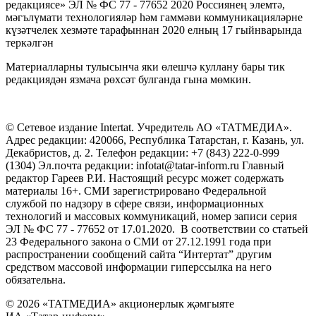
редакциясе» ЭЛ № ФС 77 - 77652 2020 Россиянең элемтә,
мәгълүмати технологияләр һәм гаммәви коммуникацияләрне
күзәтчелек хезмәте тарафыннан 2020 елның 17 гыйнварында
теркәлгән
Материалларны тулысынча яки өлешчә куллану бары тик
редакциядән язмача рөхсәт булганда гына мөмкин.
© Сетевое издание Intertat. Учредитель АО «ТАТМЕДИА».
Адрес редакции: 420066, Республика Татарстан, г. Казань, ул.
Декабристов, д. 2. Телефон редакции: +7 (843) 222-0-999
(1304) Эл.почта редакции: infotat@tatar-inform.ru Главный
редактор Гареев Р.И. Настоящий ресурс может содержать
материалы 16+. СМИ зарегистрировано Федеральной
службой по надзору в сфере связи, информационных
технологий и массовых коммуникаций, номер записи серия
ЭЛ № ФС 77 - 77652 от 17.01.2020. В соответствии со статьей
23 Федерального закона о СМИ от 27.12.1991 года при
распространении сообщений сайта “Интертат” другим
средством массовой информации гиперссылка на него
обязательна.
© 2026 «ТАТМЕДИА» акционерлык җәмгыяте