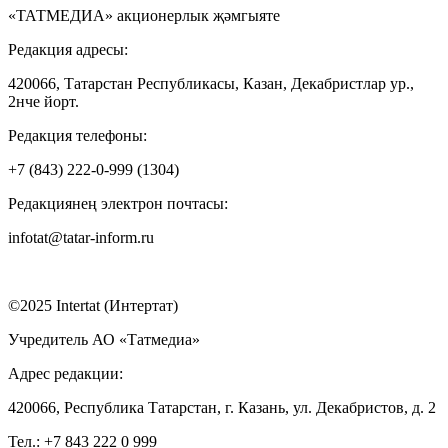
«ТАТМЕДИА» акционерлык җәмгыяте
Редакция адресы:
420066, Татарстан Республикасы, Казан, Декабристлар ур.,
2нче йорт.
Редакция телефоны:
+7 (843) 222-0-999 (1304)
Редакциянең электрон почтасы:
infotat@tatar-inform.ru
©2025 Intertat (Интертат)
Учредитель АО «Татмедиа»
Адрес редакции:
420066, Республика Татарстан, г. Казань, ул. Декабристов, д. 2
Тел.: +7 843 222 0 999