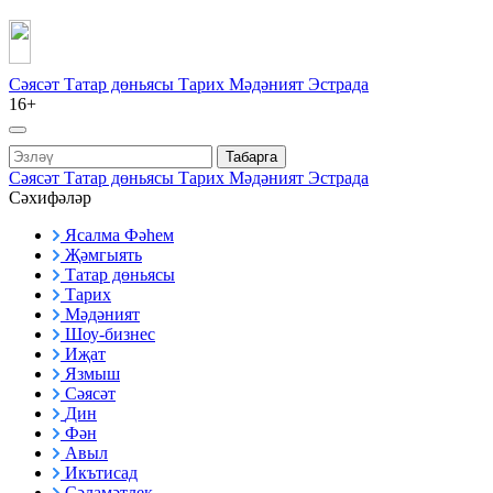
Сәясәт
Татар дөньясы
Тарих
Мәдәният
Эстрада
16+
Табарга
Сәясәт
Татар дөньясы
Тарих
Мәдәният
Эстрада
Сәхифәләр
Ясалма Фәһем
Җәмгыять
Татар дөньясы
Тарих
Мәдәният
Шоу-бизнес
Иҗат
Язмыш
Сәясәт
Дин
Фән
Авыл
Икътисад
Сәламәтлек