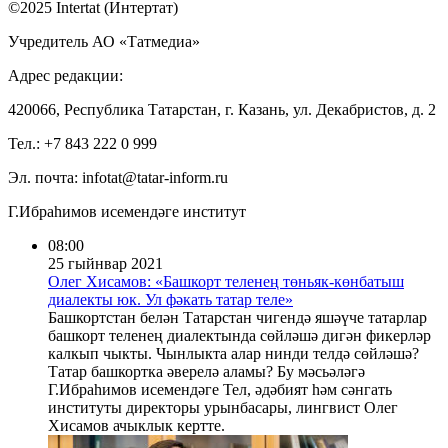
©2025 Intertat (Интертат)
Учредитель АО «Татмедиа»
Адрес редакции:
420066, Республика Татарстан, г. Казань, ул. Декабристов, д. 2
Тел.: +7 843 222 0 999
Эл. почта: infotat@tatar-inform.ru
Г.Ибраһимов исемендәге институт
08:00
25 гыйнвар 2021
Олег Хисамов: «Башкорт теленең төньяк-көнбатыш
диалекты юк. Ул фәкать татар теле»
Башкортстан белән Татарстан чигендә яшәүче татарлар
башкорт теленең диалектында сөйләшә дигән фикерләр
калкып чыкты. Чынлыкта алар нинди телдә сөйләшә?
Татар башкортка әверелә аламы? Бу мәсьәләгә
Г.Ибраһимов исемендәге Тел, әдәбият һәм сәнгать
институты директоры урынбасары, лингвист Олег
Хисамов ачыклык кертте.