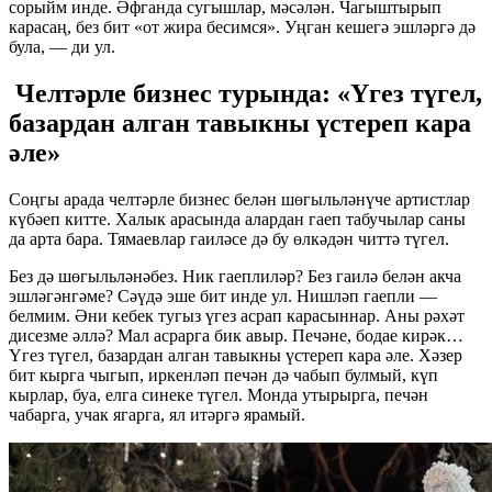
сорыйм инде. Әфганда сугышлар, мәсәлән. Чагыштырып
карасаң, без бит «от жира бесимся». Уңган кешегә эшләргә дә
була, — ди ул.
Челтәрле бизнес турында: «Үгез түгел,
базардан алган тавыкны үстереп кара
әле»
Соңгы арада челтәрле бизнес белән шөгыльләнүче артистлар
күбәеп китте. Халык арасында алардан гаеп табучылар саны
да арта бара. Тямаевлар гаиләсе дә бу өлкәдән читтә түгел.
Без дә шөгыльләнәбез. Ник гаеплиләр? Без гаилә белән акча
эшләгәнгәме? Сәүдә эше бит инде ул. Нишләп гаепли —
белмим. Әни кебек тугыз үгез асрап карасыннар. Аны рәхәт
дисезме әллә? Мал асрарга бик авыр. Печәне, бодае кирәк…
Үгез түгел, базардан алган тавыкны үстереп кара әле. Хәзер
бит кырга чыгып, иркенләп печән дә чабып булмый, күп
кырлар, буа, елга синеке түгел. Монда утырырга, печән
чабарга, учак ягарга, ял итәргә ярамый.