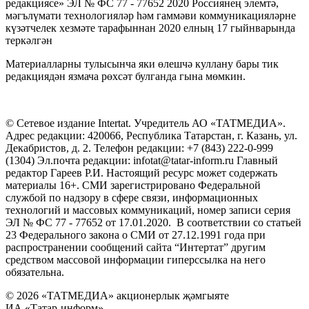
редакциясе» ЭЛ № ФС 77 - 77652 2020 Россиянең элемтә,
мәгълүмати технологияләр һәм гаммәви коммуникацияләрне
күзәтчелек хезмәте тарафыннан 2020 елның 17 гыйнварында
теркәлгән
Материалларны тулысынча яки өлешчә куллану бары тик
редакциядән язмача рөхсәт булганда гына мөмкин.
© Сетевое издание Intertat. Учредитель АО «ТАТМЕДИА».
Адрес редакции: 420066, Республика Татарстан, г. Казань, ул.
Декабристов, д. 2. Телефон редакции: +7 (843) 222-0-999
(1304) Эл.почта редакции: infotat@tatar-inform.ru Главный
редактор Гареев Р.И. Настоящий ресурс может содержать
материалы 16+. СМИ зарегистрировано Федеральной
службой по надзору в сфере связи, информационных
технологий и массовых коммуникаций, номер записи серия
ЭЛ № ФС 77 - 77652 от 17.01.2020. В соответствии со статьей
23 Федерального закона о СМИ от 27.12.1991 года при
распространении сообщений сайта “Интертат” другим
средством массовой информации гиперссылка на него
обязательна.
© 2026 «ТАТМЕДИА» акционерлык җәмгыяте
ИА «Татар-информ»