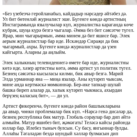
«Без үзебезчә геройланабыз, кайдадыр нәрсәдер әйтәбез дә.
Ул бит бөтенләй журналист эше. Бүгенге көндә артистның
Инстаграмында язылучылар күп, журналистка караганда көче
күбрәк, шуңа күрә безгә чыгалар. Әмма без бит сәясәтче түгел.
Ярар, мин чыгарырмын, әмма минем дә бит яшисе бар. Элек
аерым журналистлар бар иде. Искәндәр Сираҗи да бик
чыгармый, ахры. Бүгенге көндә журналистлар да үзен
кайгырта. Аларны да аңлыйм.
Элек халыкның телевидениегә өмете бар иде, журналистны
көтә иде, хәзер артистны көтә, әмма артист ул политик түгел.
Безнең сәясәткә кысыласы килми, бик авыр безгә. Марий
Элда урманнар яна — миңа язалар. Аны күтәреп чыксам,
мине анда кертмәскә мөмкиннәр. Бер-ике тапкыр шулай
башка биреп алалар да, халык күтәреп чыкмаса, ахырдан
берүзең каласың бит», — ди ул.
Артист фикеренчә, бүгенге көндә район башлыкларына
да авыр, чөнки проблемалар бик күп. «Нәрсә генә дисәләр дә,
безнең республика бик матур. Глобаль сораулар бар дип әйтә
алмыйм. Матур яшибез бит, җәмәгать! Теләсә кайсы районда
юллар бар. Илебез тыныч булсын. Су басу, янгыннар булды.
Аллаһы Тәгаләдән бездә шундый хәлләр булмасын дип