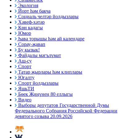
Экология
Йорт һәм бакча
Социаль челтәр йолдызлары
Хәвеф-хәтәр
Көн кадагы
Юмор
Һава торышы һәм ай календаре
Сорау-җавап
Бу кызык!
Файдалы мәгълүмат
Аш-су
Спорт
Татар җырлары һәм клиплары
Югалту
Спорт йолдызлары
ЯшьТИ
Бөек Җиңүнең 80 еллыгы
Видео
Выборы депутатов Государственной Думы
Федерального Собрания Российской Федерации
девятого созыва 20.09.2026