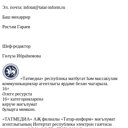
Эл. почта: infotat@tatar-inform.ru
Баш мөхәррир
Рөстәм Гәрәев
Шеф-редактор
Гөлүзә Ибраһимова
«Татмедиа» республика матбугат һәм массакүләм
коммуникацияләр агентлыгы ярдәме белән чыгарыла.
16+
Әлеге ресурста
16+ категорияләренә
керүче мәгълүмат
булырга мөмкин.
«ТАТМЕДИА» АҖ филиалы «Татар-информ» мәгълүмат
агентлыгының Интертат республика электрон газетасы