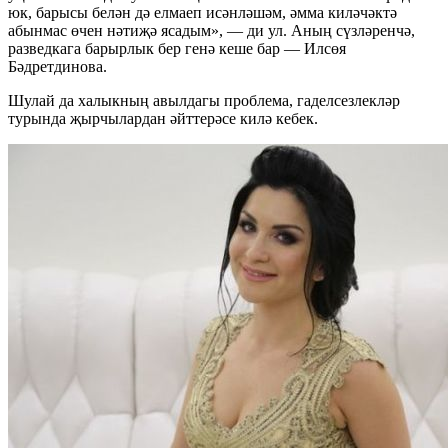
юк, барысы белән дә елмаеп исәнләшәм, әмма киләчәктә
абынмас өчен нәтиҗә ясадым», — ди ул. Аның сүзләренчә,
разведкага барырлык бер генә кеше бар — Илсөя
Бәдретдинова.
Шулай да халыкның авылдагы проблема, гаделсезлекләр
турында җырчылардан әйттерәсе килә кебек.