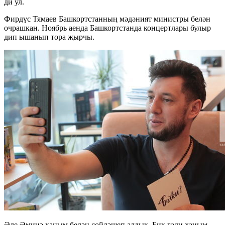
ди ул.
Фирдүс Тямаев Башкортстанның мәдәният министры белән
очрашкан. Ноябрь аенда Башкортстанда концертлары булыр
дип ышанып тора җырчы.
Әле Әминә ханым белән сөйләшеп алдык. Бик гади ханым