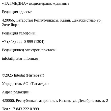
«ТАТМЕДИА» акционерлык җәмгыяте
Редакция адресы:
420066, Татарстан Республикасы, Казан, Декабристлар ур.,
2нче йорт.
Редакция телефоны:
+7 (843) 222-0-999 (1304)
Редакциянең электрон почтасы:
infotat@tatar-inform.ru
©2025 Intertat (Интертат)
Учредитель АО «Татмедиа»
Адрес редакции:
420066, Республика Татарстан, г. Казань, ул. Декабристов, д. 2
Тел.: +7 843 222 0 999