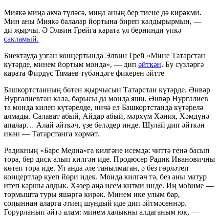
Миякә миңа акча түләсә, миңа аның бер тиене дә кирәкми.
Мин аны Миякә балалар йортына биреп калдырырмын, —
ди җырчы. Ә Элвин Грейга карата ул бернинди үпкә
сакламый.
Биектауда узган концертында Элвин Грей «Мине Татарстан
күтәрде, минем йортым монда», — дип
әйткән
. Бу сүзләргә
карата Фирдүс Тямаев түбәндәге фикерен әйтте
Башкортстанның бөтен җырчысын Татарстан күтәрде. Әнвәр
Нургалиевтан кала, барысы да монда яши. Әнвәр Нургалиев
та монда килеп күтәрелде, ничә ел Башкортстанда күтәрелә
алмады. Салават абый, Айдар абый, мәрхүм Хәния, Хәмдүнә
апалар… Алай әйткәч, үзе беләдер инде. Шулай дип әйткән
икән — Татарстанга хөрмәт.
Радикның «Барс Медиа»га килгәне исемдә: читтә генә басып
тора, бер диск алып килгән иде. Продюсер Радик Ивановичны
көтеп тора иде. Ул анда әле танылмаган, ә без гөрләтеп
концертлар куеп йөри идек. Монда килгәч тә, без аны матур
итеп каршы алдык. Хәзер аңа исем китми инде. Иң мөһиме —
тормышта туры яшәргә кирәк. Минем ике улым бар,
соңыннан аларга әтиең шундый иде дип әйтмәсеннәр.
Горурланып әйтә алам: минем халыкны алдаганым юк, —