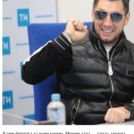
Хәзер бернигә дә исем китми. Минем алда — гаилә, группа,