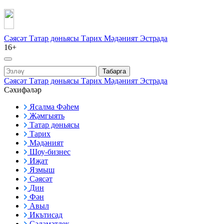
Сәясәт
Татар дөньясы
Тарих
Мәдәният
Эстрада
16+
Табарга
Сәясәт
Татар дөньясы
Тарих
Мәдәният
Эстрада
Сәхифәләр
Ясалма Фәһем
Җәмгыять
Татар дөньясы
Тарих
Мәдәният
Шоу-бизнес
Иҗат
Язмыш
Сәясәт
Дин
Фән
Авыл
Икътисад
Сәламәтлек