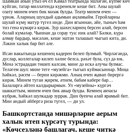
Шамкай абый утыз өч ел Камал театрында эшләгән, күпме көч
куйган, татар милләтендә күренекле кеше бит. Аны шулай
озату минем өчен бик мәзәк булды. Театр минем өчен —
үрнәк. Аларның шундый адымын аңламыйм. Геройларны
шулай күмү матур түгел инде. Дин ягыннан, әйе, тыныч һәм
тиз генә күмәргә кирәк. Зур шәхесләрнең берсен алай, берсен
болай күмәләр. Чыннан да сорау туа: ник алай? Бәлки, күрә
алмау бардыр, мәсәлән, кеше эштән талашып чыгып китә, ди.
Ләкин халык бар бит әле.
Исән вакытында кешенең кадерен белеп булмый. Чирләгәндә,
дуслар, коллегалар килеп хәлне белсә, рәхәт була, сүз дә юк.
Менә эстрададан төшеп калсам, мине дә искә алучы булмас.
Теләгем шул: мине теге «музейга» тыгып куймасыннар. Миңа
һәйкәл, рәсем — берни кирәкми. Аның өчен җавап бирергә
кирәк. Минем туган җирем, әтием, бабам кабере бар…
Балаларга әйтеп калдырырмын. Ул «музейны» күргәч
шаккаттым, минем өчен бик авыр булды. Кемнең акчасы
күбрәк, һәйкәл шулкадәр зуррак. Дин буенча алай ярамый бит.
Мин андый әйбергә риза түгел, — ди ул.
Башкортстанда мишәрләрне аерым
халык итеп күрсәтү турында:
«Көчсезләнә башлагач, кеше читкә