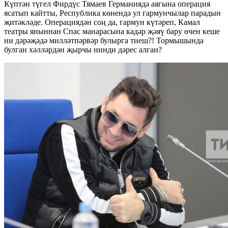
Күптән түгел Фирдүс Тямаев Германиядә аягына операция
ясатып кайтты, Республика көнендә ул гармунчылар парадын
җитәкләде. Операциядән соң да, гармун күтәреп, Камал
театры яныннан Спас манарасына кадәр җәяү бару өчен кеше
ни дәрәҗәдә милләтпәрвәр булырга тиеш?! Тормышында
булган хәлләрдән җырчы нинди дәрес алган?