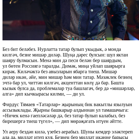
Без бит беләбез. Нурлатта татар булып укыдык, ә монда
килгәч, безне мишәр диләр. Шуңа дәрес булсын: шул яктан
шаяру булмасын. Менә мин дә песи белән бер шаярдым,
ул бөтен Россиягә таралды. Димәк, миңа уйлап шаярырга
кирәк. Киләчәктә без авызларын ябарга тиеш. Мишәр
диләр икән, әйе, мин мишәр һәм мин татар. Мәзәклек безнең
эчтә бар ул, читтән килгәч, акценттан көлү дә бар. Башта
кызык булса да, проблемалар туа башлагач, бер дә «мишәрләр,
алга» дип кычкырасы килми, — ди ул.
Фирдүс Тямаев «Татарлар» җырының бик вакытлы язылуын
ассызыклады. Җырны башкарыр алдыннан ул тамашачыга:
«Ничек кенә гаепләсәләр дә, без татар булып калабыз, без
бирешергә тиеш түгел», — дип мөрәҗәгать итүен әйтте.
Ул аеру бездән килә, үзебез аерабыз. Шуны кемдер эләктереп
ала да, милләт итеп куя. Безнең бер милләт икәнне барысы