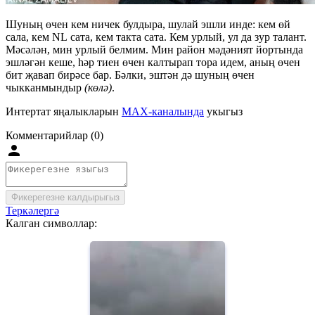
Шуның өчен кем ничек булдыра, шулай эшли инде: кем өй
сала, кем NL сата, кем такта сата. Кем урлый, ул да зур талант.
Мәсәлән, мин урлый белмим. Мин район мәдәният йортында
эшләгән кеше, һәр тиен өчен калтырап тора идем, аның өчен
бит җавап бирәсе бар. Бәлки, эштән дә шуның өчен
чыкканмындыр
(көлә)
.
Интертат яңалыкларын
MAX-каналында
укыгыз
Комментарийлар (0)
Фикерегезне калдырыгыз
Теркәлергә
Калган символлар: