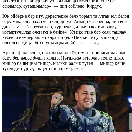
исбатланган әйбер бит ул. Галимнәр исбатлаган бит: без —
сакчылар, сугышчылар», — дип сөйләде Фирдүс.
Юк әйберне бар итү, дөреслекне белә торып та ялган юл белән
бару үзләренә рәхәтме икән, ди ул. Аның сүзләренчә, ни генә
дисәк тә — без туганнар, күршеләр, ә пычрак атып яшәү
котыртучылар өчен генә бәйрәм. Ул ике эткә бер сөяк ташлау
кебек, ә кемдер көлеп карап тора. «Ике кеше сугышканда
өченчесе җиңә. Без шуны аңламыйбыз», — ди ул.
Артист фикеренчә, озак вакытлар бу темага пропаганда алып
бару бер дәрес булып калыр. Нәтиҗәдә татарлар телне тыяр,
мишәр башыңны тишәр, кильки балык түгел — мишәр кеше
түгел дип үртәү, акценттан көлү булмас.