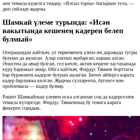
әни темасы күңелгә тиядер. «Ялгыз торна» бәгырьне телә, —
дип сөйләде җырчы.
Шамкай үлеме турында: «Исән
вакытында кешенең кадерен белеп
булмый»
Операциядән кайткач, ул төркеменең үзенә ни дәрәҗәдә тугры
булуын да аңлаган. Алар озатып җибәргән, каршы алган.
Әнисенә дә авыр булган, гел көчле, актив кешене хастаханәдә
күрү һәрвакыт авыр. Өйгә кайткач, Фирдүс Тямаев йорттагы
һәр бүрәнәнең кадерле булуын аңлаган. Бөтен әйбергә карата
кадер барлыкка килгән. Җырчы сүзләренчә, бүгенге көн
проблемасы — кадер булмау.
Рәшит Шамкайның үлемен искә алганнан соң да кадерсезлек
темасы күтәрелде. Фирдүс Тямаевның бу темага карата
фикерен сорадык.