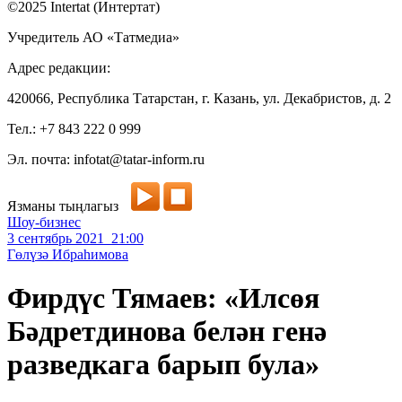
©2025 Intertat (Интертат)
Учредитель АО «Татмедиа»
Адрес редакции:
420066, Республика Татарстан, г. Казань, ул. Декабристов, д. 2
Тел.: +7 843 222 0 999
Эл. почта: infotat@tatar-inform.ru
Язманы тыңлагыз
Шоу-бизнес
3 сентябрь 2021 21:00
Гөлүзә Ибраһимова
Фирдүс Тямаев: «Илсөя
Бәдретдинова белән генә
разведкага барып була»