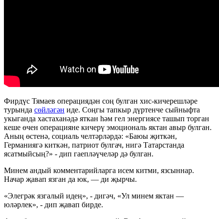
Фирдүс Тямаев операциядән соң булган хис-кичерешләре
турында
сөйләгән
иде. Соңгы тапкыр дүртенче сыйныфта
укыганда хастаханәдә яткан һәм гел энергиясе ташып торган
кеше өчен операцияне кичерү эмоциональ яктан авыр булган.
Аның өстенә, социаль челтәрләрдә: «Баюы җиткән,
Германиягә киткән, патриот булгач, нигә Татарстанда
ясатмыйсың?» - дип гаепләүчеләр дә булган.
Минем андый комментарийларга исем китми, язсыннар.
Начар җавап язган да юк, — ди җырчы.
«Элегрәк язгалый идең», - дигәч, «Ул минем яктан —
юләрлек», - дип җавап бирде.