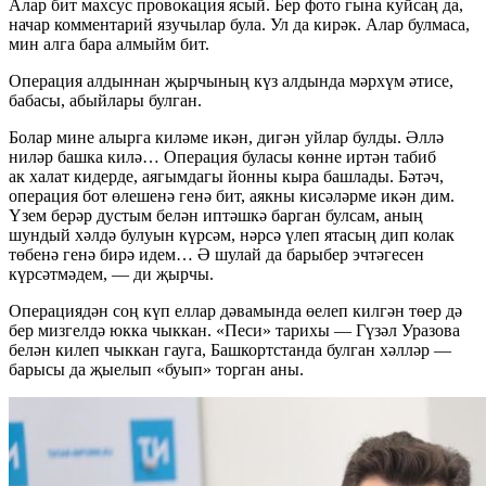
Алар бит махсус провокация ясый. Бер фото гына куйсаң да,
начар комментарий язучылар була. Ул да кирәк. Алар булмаса,
мин алга бара алмыйм бит.
Операция алдыннан җырчының күз алдында мәрхүм әтисе,
бабасы, абыйлары булган.
Болар мине алырга киләме икән, дигән уйлар булды. Әллә
ниләр башка килә… Операция буласы көнне иртән табиб
ак халат кидерде, аягымдагы йонны кыра башлады. Бәтәч,
операция бот өлешенә генә бит, аякны кисәләрме икән дим.
Үзем берәр дустым белән иптәшкә барган булсам, аның
шундый хәлдә булуын күрсәм, нәрсә үлеп ятасың дип колак
төбенә генә бирә идем… Ә шулай да барыбер эчтәгесен
күрсәтмәдем, — ди җырчы.
Операциядән соң күп еллар дәвамында өелеп килгән төер дә
бер мизгелдә юкка чыккан. «Песи» тарихы — Гүзәл Уразова
белән килеп чыккан гауга, Башкортстанда булган хәлләр —
барысы да җыелып «буып» торган аны.