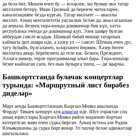
да белә бит. Минем өчен бу — юләрлек, эш булмау яки татар
милләтен бетерү. Иван Грозный да беренче читекләрне,
канализацияне бездә күргән. Татар милләте — акыллы
милләт. Аның менталитеты уңганлык белән дә, акыл ягыннан
да аерыла. Безнең тирә-юньдә дошманнар бик күп, хәтта
республика эчендә дә дошманнар күп. Элек шаяру булган
әйбердән сәясәт ясадык. Шамкай бабай мишәр татарның
каймагы дип шаяра иде, ә хәзер ул — сәясәт. Шуның өчен дус,
тату булыйк, бүлгәләнеп, юләрләнеп йөрмик. Хәзер бөтен
милләткә авыр, беребезнең дә теле юк. Безнең Президент,
Аллага шөкер, төрле программалар алып бара. Тирә-юньнәр
безне кыйнаган саен, без нык булырга тиеш, — ди җырчы.
Башкортстанда булачак концертлар
турында: «Маршрутный лист бирәбез
диделәр»
Март аенда Башкортстанның Кыргыз-Миякә авылында
Фирдүс Тямаев концерт куя
алмаган
иде. Шул очрактан соң
аның юристлары Кыргыз-Миякә район мәдәният йортын
китерелгән зыян өчен судка биргән. Аның өстенә әле Радик
Юльякшинны да судка биргәннәр. Ул эшләр белән адвокатлар
шөгыльләнә.