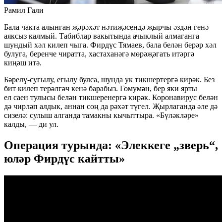
Рамил Гали
Бала чакта алынган җәрәхәт нәтиҗәсендә җырчы әздән генә
аяксыз калмый. Табиблар вакытында ачыклый алмаганга
шундый хәл килеп чыга. Фирдүс Тямаев, бала белән берәр хәл
булуга, беренче чиратта, хастаханәгә мөрәҗәгать итәргә
киңәш итә.
Бәрелү-сугылу, егылу булса, шунда ук тикшертергә кирәк. Без
бит килеп терәлгәч кенә барабыз. Гомумән, бер яки ярты
ел саен тулысы белән тикшеренергә кирәк. Коронавирус белән
дә чирләп алдык, аннан соң да рәхәт түгел. Җырлаганда әле дә
сизелә: сулыш алганда тамакны кычыттыра. «Бүләкләре»
калды, — ди ул.
Операция турында: «Элеккеге „зверь“,
юләр Фирдүс кайтты»