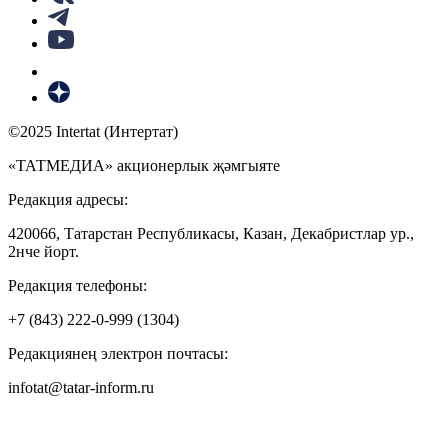
©2025 Intertat (Интертат)
«ТАТМЕДИА» акционерлык җәмгыяте
Редакция адресы:
420066, Татарстан Республикасы, Казан, Декабристлар ур.,
2нче йорт.
Редакция телефоны:
+7 (843) 222-0-999 (1304)
Редакциянең электрон почтасы:
infotat@tatar-inform.ru