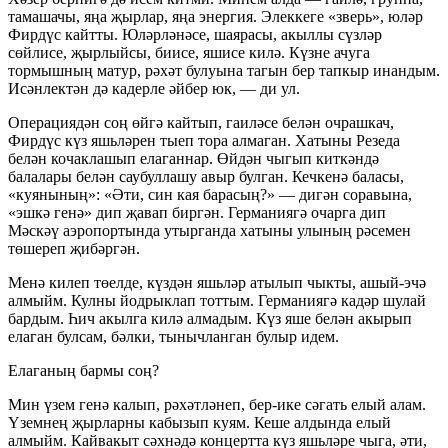
тамашачы, яңа җырлар, яңа энергия. Элеккеге «зверь», юләр
Фирдүс кайтты. Юләрләнәсе, шаярасы, акыллы сүзләр
сөйлисе, җырлыйсы, биисе, яшисе килә. Күзне ачуга
тормышның матур, рәхәт булуына тагын бер тапкыр инандым.
Исәнлектән дә кадерле әйбер юк, — ди ул.
Операциядән соң өйгә кайтып, гаиләсе белән очрашкач,
Фирдүс күз яшьләрен тыеп тора алмаган. Хатыны Резеда
белән кочаклашып елаганнар. Өйдән чыгып киткәндә
балалары белән саубуллашу авыр булган. Кечкенә баласы,
«куянының»: «Әти, син кая барасың?» — дигән соравына,
«эшкә генә» дип җавап биргән. Германиягә очарга дип
Мәскәү аэропортында утырганда хатыны улының рәсемен
төшереп җибәргән.
Менә килеп төелде, күздән яшьләр атылып чыкты, ашый-эчә
алмыйм. Кулны йодрыклап тоттым. Германиягә кадәр шулай
бардым. Һич акылга килә алмадым. Күз яше белән акырып
елаган булсам, бәлки, тынычланган булыр идем.
Елаганың бармы соң?
Мин үзем генә калып, рәхәтләнеп, бер-ике сәгать елый алам.
Үземнең җырларны кабызып куям. Кеше алдында елый
алмыйм. Кайвакыт сәхнәдә концертта күз яшьләре чыга, әти,