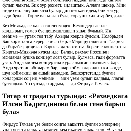
булып чыкты. Бик зур рәхмәт, аңлаштык, Аллага шөкер. Мин
инде сөйләшү башкача булыр дип көткән идем, бик матур,
гади булды. Төрле вакытлар була, сорауны хәл итәрбез, диде.
Без Миякәдәге хәлгә төпченмәдек. Кемнедер гаепле
калдырып, гомер буе дошманлашып яшәп булмый. Иң
мөһиме — уртак тел табу. Ахыры хәерле булсын. Ноябрьдән
Башкортстанга керергә исәп бар. «Маршрутный лист”ларны
да бирәбез, диделәр. Барысы да тәртиптә. Беренче концертны
Кыргыз-Миякәдә куясы иде. Бәлки, рәхмәт йөзеннән
мәйданда бушка концерт ясап булыр. Булмаса, гади форматта
узар. Анда минем концертны күрә алмаган тамашачы бар.
Анда яраткан әбиләрем бар, алар коймаклар алып килә иде,
шул коймакны да ашый алмадык. Башкортстанда булган
хәлләрдән соң иң мөһиме — мин үзем булып калдым, ялагай
булмадым. Үз сүземдә тордым, — ди Фирдүс Тямаев.
Татар эстрадасы турында: «Разведкага
Илсөя Бәдретдинова белән генә барып
була»
Фирдүс Тямаев үзе белән соңгы вакытта булган хәлләрнең
уңай ягын атады: ул кемнең кем икәнен ачыклаган. «Сүз дә