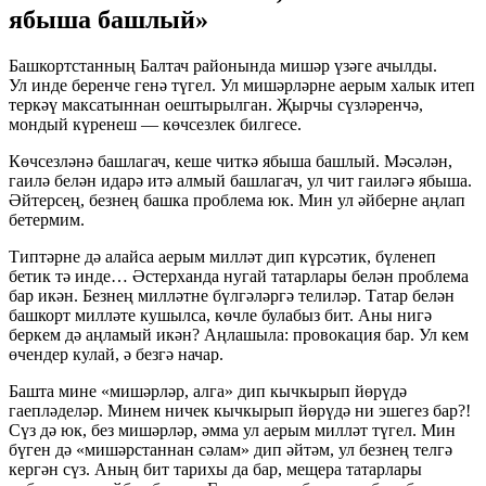
ябыша башлый»
Башкортстанның Балтач районында мишәр үзәге ачылды.
Ул инде беренче генә түгел. Ул мишәрләрне аерым халык итеп
теркәү максатыннан оештырылган. Җырчы сүзләренчә,
мондый күренеш — көчсезлек билгесе.
Көчсезләнә башлагач, кеше читкә ябыша башлый. Мәсәлән,
гаилә белән идарә итә алмый башлагач, ул чит гаиләгә ябыша.
Әйтерсең, безнең башка проблема юк. Мин ул әйберне аңлап
бетермим.
Типтәрне дә алайса аерым милләт дип күрсәтик, бүленеп
бетик тә инде… Әстерханда нугай татарлары белән проблема
бар икән. Безнең милләтне бүлгәләргә телиләр. Татар белән
башкорт милләте кушылса, көчле булабыз бит. Аны нигә
беркем дә аңламый икән? Аңлашыла: провокация бар. Ул кем
өчендер кулай, ә безгә начар.
Башта мине «мишәрләр, алга» дип кычкырып йөрүдә
гаепләделәр. Минем ничек кычкырып йөрүдә ни эшегез бар?!
Сүз дә юк, без мишәрләр, әмма ул аерым милләт түгел. Мин
бүген дә «мишәрстаннан сәлам» дип әйтәм, ул безнең телгә
кергән сүз. Аның бит тарихы да бар, мещера татарлары