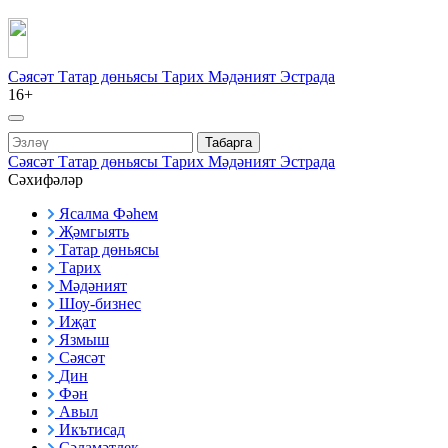
Сәясәт
Татар дөньясы
Тарих
Мәдәният
Эстрада
16+
Табарга
Сәясәт
Татар дөньясы
Тарих
Мәдәният
Эстрада
Сәхифәләр
Ясалма Фәһем
Җәмгыять
Татар дөньясы
Тарих
Мәдәният
Шоу-бизнес
Иҗат
Язмыш
Сәясәт
Дин
Фән
Авыл
Икътисад
Сәламәтлек