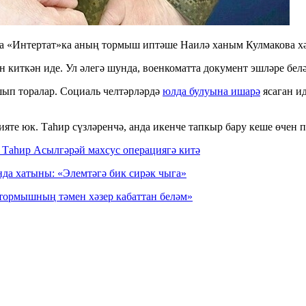
а «Интертат»ка аның тормыш иптәше Наилә ханым Кулмакова хә
иткән иде. Ул әлегә шунда, военкоматта документ эшләре белән
шып торалар. Социаль челтәрләрдә
юлда булуына ишарә
ясаган ид
яте юк. Таһир сүзләренчә, анда икенче тапкыр бару кеше өчен п
Таһир Асылгәрәй махсус операциягә китә
да хатыны: «Элемтәгә бик сирәк чыга»
тормышның тәмен хәзер кабаттан беләм»