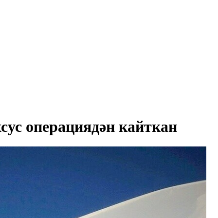
ус операциядән кайткан