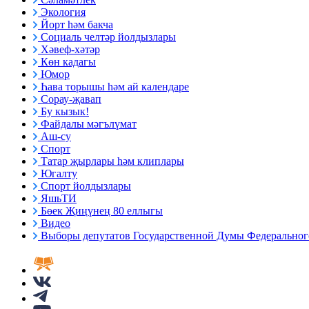
Экология
Йорт һәм бакча
Социаль челтәр йолдызлары
Хәвеф-хәтәр
Көн кадагы
Юмор
Һава торышы һәм ай календаре
Сорау-җавап
Бу кызык!
Файдалы мәгълүмат
Аш-су
Спорт
Татар җырлары һәм клиплары
Югалту
Спорт йолдызлары
ЯшьТИ
Бөек Җиңүнең 80 еллыгы
Видео
Выборы депутатов Государственной Думы Федерального