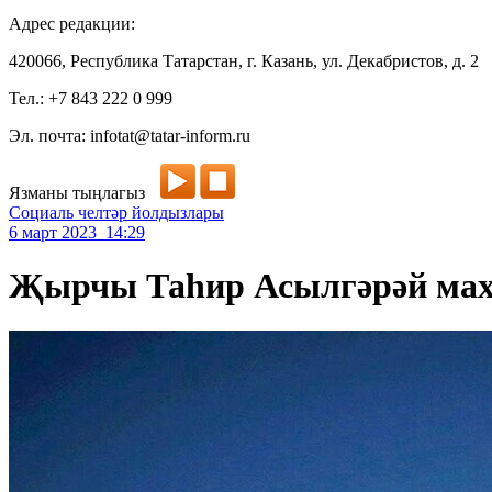
Адрес редакции:
420066, Республика Татарстан, г. Казань, ул. Декабристов, д. 2
Тел.: +7 843 222 0 999
Эл. почта: infotat@tatar-inform.ru
Язманы тыңлагыз
Социаль челтәр йолдызлары
6 март 2023 14:29
Җырчы Таһир Асылгәрәй махс