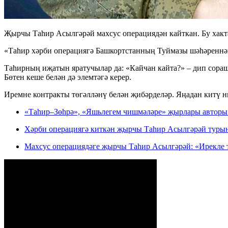
Җырчы Таһир Асылгәрәй махсус операциядән кайткан. Бу хакт
«Таһир хәрби операциягә Башкортстанның Туймазы шәһәреннән к
Таһирның иҗатын яратучылар да: «Кайчан кайта?» – дип сора
Бөтен кеше белән дә элемтәгә керер.
Иремне контракты төгәлләнү белән җибәрделәр. Яңадан китү ни
«Таһир–Зөһрә», «Яшьлегем чишмәләре» җырлары авторы 
Хәрби операциягә киткән җырчы Таһир Асылгәрәй турын
Махсус операциядәге җырчы Таһир Асылгәрәй: «Ирекле 