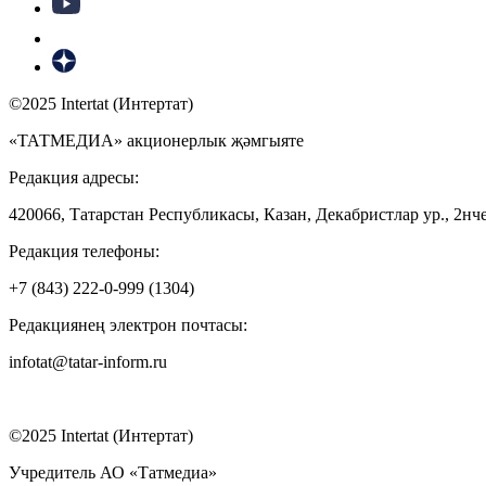
©2025 Intertat (Интертат)
«ТАТМЕДИА» акционерлык җәмгыяте
Редакция адресы:
420066, Татарстан Республикасы, Казан, Декабристлар ур., 2нче
Редакция телефоны:
+7 (843) 222-0-999 (1304)
Редакциянең электрон почтасы:
infotat@tatar-inform.ru
©2025 Intertat (Интертат)
Учредитель АО «Татмедиа»