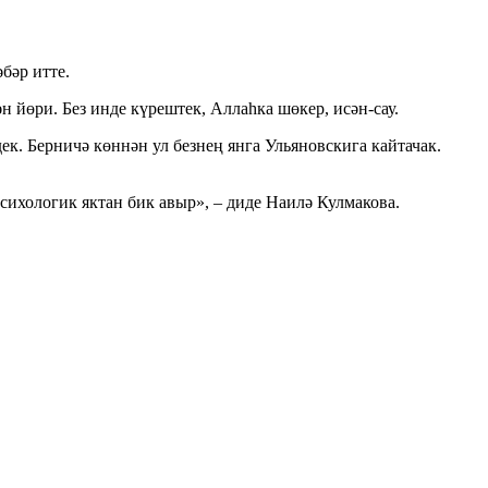
бәр итте.
 йөри. Без инде күрештек, Аллаһка шөкер, исән-сау.
ек. Берничә көннән ул безнең янга Ульяновскига кайтачак.
сихологик яктан бик авыр», – диде Наилә Кулмакова.