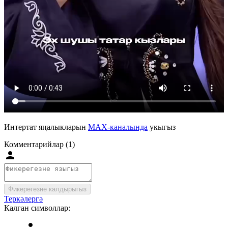
Интертат яңалыкларын
MAX-каналында
укыгыз
Комментарийлар (1)
Фикерегезне калдырыгыз
Теркәлергә
Калган символлар: