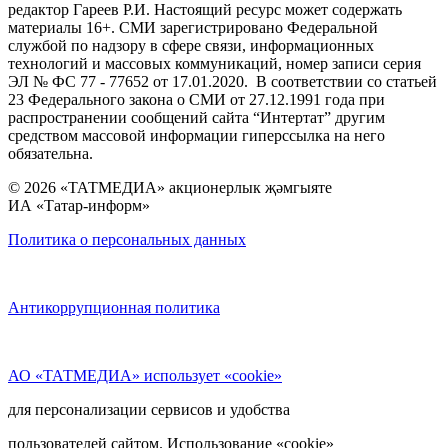
редактор Гареев Р.И. Настоящий ресурс может содержать
материалы 16+. СМИ зарегистрировано Федеральной
службой по надзору в сфере связи, информационных
технологий и массовых коммуникаций, номер записи серия
ЭЛ № ФС 77 - 77652 от 17.01.2020. В соответствии со статьей
23 Федерального закона о СМИ от 27.12.1991 года при
распространении сообщений сайта “Интертат” другим
средством массовой информации гиперссылка на него
обязательна.
© 2026 «ТАТМЕДИА» акционерлык җәмгыяте
ИА «Татар-информ»
Политика о персональных данных
Антикоррупционная политика
АО «ТАТМЕДИА» использует «cookie»
для персонализации сервисов и удобства
пользователей сайтом. Использование «cookie»