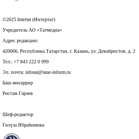
©2025 Intertat (Интертат)
Учредитель АО «Татмедиа»
Адрес редакции:
420066, Республика Татарстан, г. Казань, ул. Декабристов, д. 2
Тел.: +7 843 222 0 999
Эл. почта: infotat@tatar-inform.ru
Баш мөхәррир
Рөстәм Гәрәев
Шеф-редактор
Гөлүзә Ибраһимова