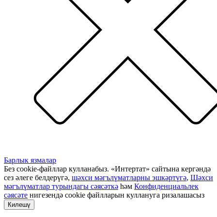
Барлык язмалар
Без cookie-файллар кулланабыз. «Интертат» сайтына кергәндә
сез әлеге белдерүгә,
шәхси мәгълүматларны эшкәртүгә
,
Шәхси
мәгълүматлар турындагы сәясәткә
һәм
Конфиденциальлек
сәясәте
нигезендә cookie файлларын куллануга ризалашасыз
Килешү