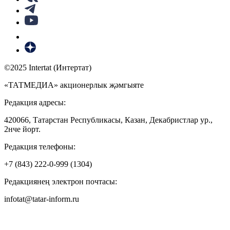
©2025 Intertat (Интертат)
«ТАТМЕДИА» акционерлык җәмгыяте
Редакция адресы:
420066, Татарстан Республикасы, Казан, Декабристлар ур.,
2нче йорт.
Редакция телефоны:
+7 (843) 222-0-999 (1304)
Редакциянең электрон почтасы:
infotat@tatar-inform.ru