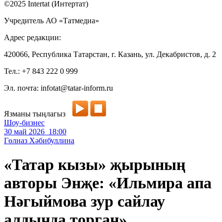
©2025 Intertat (Интертат)
Учредитель АО «Татмедиа»
Адрес редакции:
420066, Республика Татарстан, г. Казань, ул. Декабристов, д. 2
Тел.: +7 843 222 0 999
Эл. почта: infotat@tatar-inform.ru
Язманы тыңлагыз
Шоу-бизнес
30 май 2026 18:00
Гөлназ Хәбибуллина
«Татар кызы» җырының
авторы Энҗе: «Ильмира апа
Нәгыймова зур сайлау
алдында торган»