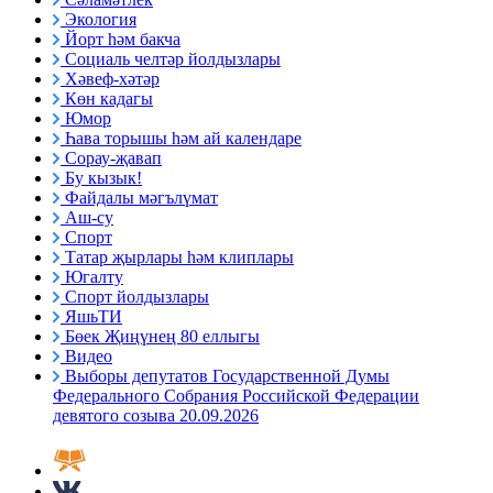
Экология
Йорт һәм бакча
Социаль челтәр йолдызлары
Хәвеф-хәтәр
Көн кадагы
Юмор
Һава торышы һәм ай календаре
Сорау-җавап
Бу кызык!
Файдалы мәгълүмат
Аш-су
Спорт
Татар җырлары һәм клиплары
Югалту
Спорт йолдызлары
ЯшьТИ
Бөек Җиңүнең 80 еллыгы
Видео
Выборы депутатов Государственной Думы
Федерального Собрания Российской Федерации
девятого созыва 20.09.2026