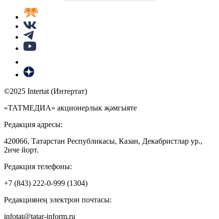
©2025 Intertat (Интертат)
«ТАТМЕДИА» акционерлык җәмгыяте
Редакция адресы:
420066, Татарстан Республикасы, Казан, Декабристлар ур.,
2нче йорт.
Редакция телефоны:
+7 (843) 222-0-999 (1304)
Редакциянең электрон почтасы:
infotat@tatar-inform.ru