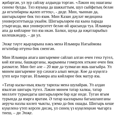
җибәргән, ул зур сайлау алдында торган. «Ләкин иң ошаганы
синеке булды. Тиз язуыңа да шаккаттым, шул сыйфатың белән
дә игътибарны җәлеп иттең», - диде. Мин, чыннан да,
шигырьләрне бик тиз язам. Мин Казан дәүләт медицина
университетында укыйм. Шигырьләрем еш кына парада
утырганда, яки университет белән өй арасында туа. Ильмира
апа да көйләрне тиз яза икән. Бәлки, шуңа да иҗатларыбыз
килешкәндер, – ди ул.
Энҗе тәүге җырларына нәкъ менә Ильмира Нәгыймова
игътибар итүенә бик сөенгән.
Мин Ильмира апага шигыремне сайлап алган өчен генә түгел,
көй язганы, башкарганы, җырымны гомерлек иткәне өчен бик
рәхмәтле. Мин бит әле – 20 яше дә тулмаган яшь шагыйрә. Ул
минем шигыремне зур сәхнәгә алып менде. Көе дә күңелгә
үтеп керә торган. Ильмира апа көйләрне бик матур яза.
«Татар кызы»ның язылу тарихы менә шулайрак. Ул алдан
язылган шигырь түгел. Ләкин минем татар халкы, татар
милләте турындагы шигырьләрем бар иде инде. Туган ягым
турында да язарга яратам. Ә татар кызларына багышланганы
аеруча назлы килеп чыкты, үземә дә бик ошады. Шигырь кеше
күңеленә үтеп керсен дисәң, ул синең үз күңелеңнән чыгарга
тиеш, – ди Энҗе.