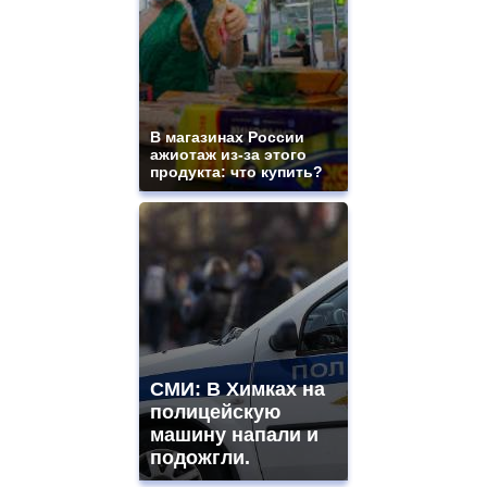
В магазинах России
ажиотаж из-за этого
продукта: что купить?
СМИ: В Химках на
полицейскую
машину напали и
подожгли.