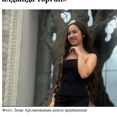
Фото: Энҗе Арсланованың шәхси архивыннан