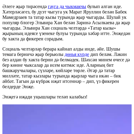
Әлеге җыр тирәсендә
гауга да чыкмакчы
булып алган иде.
Хәтерләсәгез, бу дуэт чыгуга ук Марат Яруллин белән Бабек
Мамедрзаев та татар кызы турында җыр чыгарды. Шулай ук
популяр блогер Эльвира Хан белән Зәринә Асылкаева да җыр
чыгарды. Эльвира Хан социаль челтәрдә «Татар кызы»
җырының идеясе үзенеке булуы турында хәбәр итте. Энҗедән
бу хакта да фикерен сорадым.
Социаль челтәрләр берара кайнап алды инде, әйе. Шушы
темага берничә җыр берьюлы
дөнья күрде
дип беләм. Ләкин
без алдан бу хакта берни дә белмәдек. Шәхсән минем өчесе дә
бер көнне чыксалар да исем китмәс иде. Аларның бит
башкаручылары, сүзләре, көйләре төрле. Әгәр дә татар
милләте, татар кызлары турында җырлар чыга икән – бик
әйбәт. Тагын да күбрәк иҗат итсеннәр – дип, үз фикерен
белдерде Энҗе.
Энҗегә иҗади уңышлары теләп калабыз!