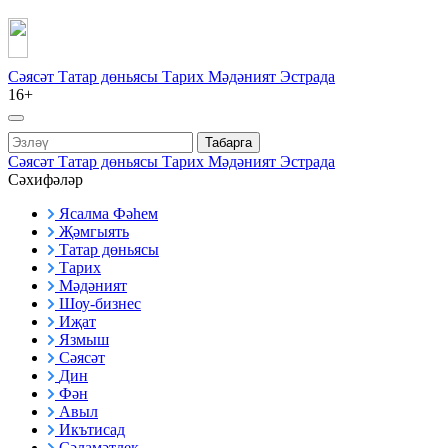
Сәясәт
Татар дөньясы
Тарих
Мәдәният
Эстрада
16+
Табарга
Сәясәт
Татар дөньясы
Тарих
Мәдәният
Эстрада
Сәхифәләр
Ясалма Фәһем
Җәмгыять
Татар дөньясы
Тарих
Мәдәният
Шоу-бизнес
Иҗат
Язмыш
Сәясәт
Дин
Фән
Авыл
Икътисад
Сәламәтлек