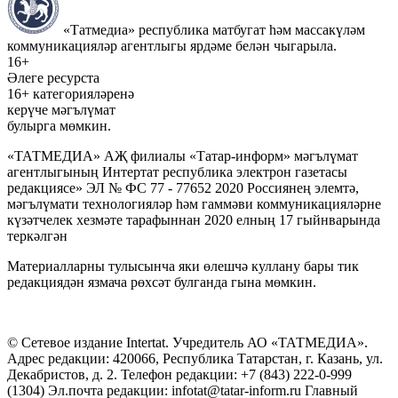
«Татмедиа» республика матбугат һәм массакүләм
коммуникацияләр агентлыгы ярдәме белән чыгарыла.
16+
Әлеге ресурста
16+ категорияләренә
керүче мәгълүмат
булырга мөмкин.
«ТАТМЕДИА» АҖ филиалы «Татар-информ» мәгълүмат
агентлыгының Интертат республика электрон газетасы
редакциясе» ЭЛ № ФС 77 - 77652 2020 Россиянең элемтә,
мәгълүмати технологияләр һәм гаммәви коммуникацияләрне
күзәтчелек хезмәте тарафыннан 2020 елның 17 гыйнварында
теркәлгән
Материалларны тулысынча яки өлешчә куллану бары тик
редакциядән язмача рөхсәт булганда гына мөмкин.
© Сетевое издание Intertat. Учредитель АО «ТАТМЕДИА».
Адрес редакции: 420066, Республика Татарстан, г. Казань, ул.
Декабристов, д. 2. Телефон редакции: +7 (843) 222-0-999
(1304) Эл.почта редакции: infotat@tatar-inform.ru Главный