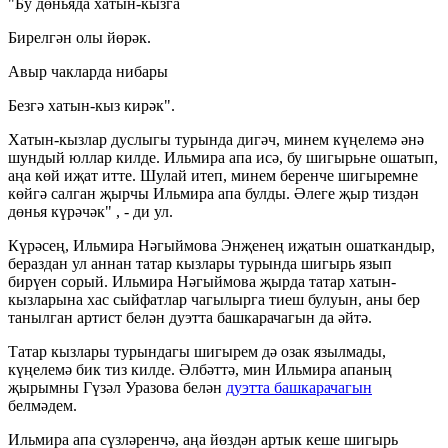
"Бу дөньяда хатын-кызга
Бирелгән олы йөрәк.
Авыр чакларда нибары
Безгә хатын-кыз кирәк".
Хатын-кызлар дуслыгы турында дигәч, минем күңелемә әнә
шундый юллар килде. Ильмира апа исә, бу шигырьне ошатып,
аңа көй иҗат итте. Шулай итеп, минем беренче шигыремне
көйгә салган җырчы Ильмира апа булды. Әлеге җыр тиздән
дөнья күрәчәк" , - ди ул.
Күрәсең, Ильмира Нәгыймова Энҗенең иҗатын ошаткандыр,
бераздан ул аннан татар кызлары турында шигырь язып
бирүен сорый. Ильмира Нәгыймова җырда татар хатын-
кызларына хас сыйфатлар чагылырга тиеш булуын, аны бер
танылган артист белән дуэтта башкарачагын да әйтә.
Татар кызлары турындагы шигырем дә озак язылмады,
күңелемә бик тиз килде. Әлбәттә, мин Ильмира апаның
җырымны Гүзәл Уразова белән
дуэтта башкарачагын
белмәдем.
Ильмира апа сүзләренчә, аңа йөздән артык кеше шигырь