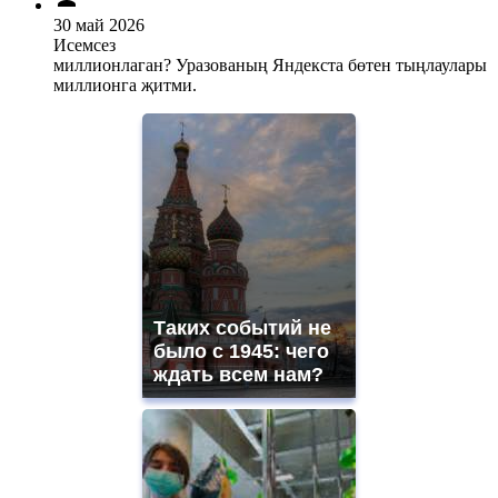
30 май 2026
Исемсез
миллионлаган? Уразованың Яндекста бөтен тыңлаулары
миллионга җитми.
Таких событий не
было с 1945: чего
ждать всем нам?