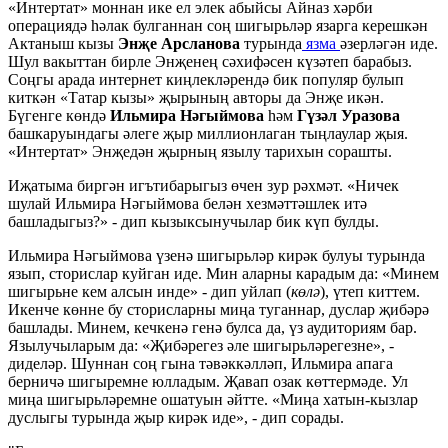
«Интертат» моннан ике ел элек абыйсы Айназ хәрби
операциядә һәлак булганнан соң шигырьләр язарга керешкән
Актаныш кызы
Энҗе Арсланова
турында
язма
әзерләгән иде.
Шул вакыттан бирле Энҗенең сәхифәсен күзәтеп барабыз.
Соңгы арада интернет киңлекләрендә бик популяр булып
киткән «Татар кызы» җырының авторы да Энҗе икән.
Бүгенге көндә
Ильмира Нәгыймова
һәм
Гүзәл Уразова
башкаруындагы әлеге җыр миллионлаган тыңлаулар җыя.
«Интертат» Энҗедән җырның язылу тарихын сорашты.
Иҗатыма биргән игътибарыгыз өчен зур рәхмәт. «Ничек
шулай Ильмира Нәгыймова белән хезмәттәшлек итә
башладыгыз?» - дип кызыксынучылар бик күп булды.
Ильмира Нәгыймова үзенә шигырьләр кирәк булуы турында
язып, сторислар куйган иде. Мин аларны карадым да: «Минем
шигырьне кем алсын инде» - дип уйлап (
көлә
), үтеп киттем.
Икенче көнне бу сторисларны миңа туганнар, дуслар җибәрә
башлады. Минем, кечкенә генә булса да, үз аудиториям бар.
Язылучыларым да: «Җибәрегез әле шигырьләрегезне», -
диделәр. Шуннан соң гына тәвәккәлләп, Ильмира апага
берничә шигыремне юлладым. Җавап озак көттермәде. Ул
миңа шигырьләремне ошатуын әйтте. «Миңа хатын-кызлар
дуслыгы турында җыр кирәк иде», - дип сорады.