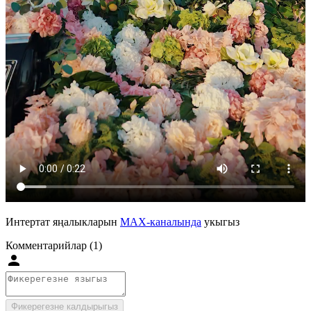
Интертат яңалыкларын
MAX-каналында
укыгыз
Комментарийлар (1)
Фикерегезне калдырыгыз