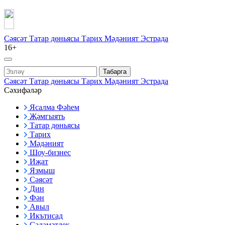
Сәясәт
Татар дөньясы
Тарих
Мәдәният
Эстрада
16+
Табарга
Сәясәт
Татар дөньясы
Тарих
Мәдәният
Эстрада
Сәхифәләр
Ясалма Фәһем
Җәмгыять
Татар дөньясы
Тарих
Мәдәният
Шоу-бизнес
Иҗат
Язмыш
Сәясәт
Дин
Фән
Авыл
Икътисад
Сәламәтлек