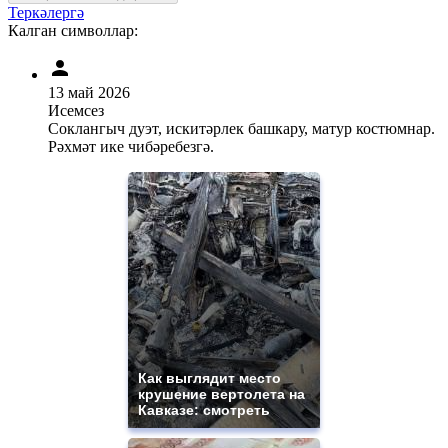
Теркәлергә
Калган символлар:
13 май 2026
Исемсез
Соклангыч дуэт, искитәрлек башкару, матур костюмнар.
Рәхмәт ике чибәребезгә.
Как выглядит место
крушение вертолета на
Кавказе: смотреть