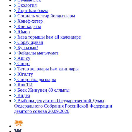
Экология
Йорт һәм бакча
Социаль челтәр йолдызлары
Хәвеф-хәтәр
Көн кадагы
Юмор
Һава торышы һәм ай календаре
Сорау-җавап
Бу кызык!
Файдалы мәгълүмат
Аш-су
Спорт
Татар җырлары һәм клиплары
Югалту
Спорт йолдызлары
ЯшьТИ
Бөек Җиңүнең 80 еллыгы
Видео
Выборы депутатов Государственной Думы
Федерального Собрания Российской Федерации
девятого созыва 20.09.2026