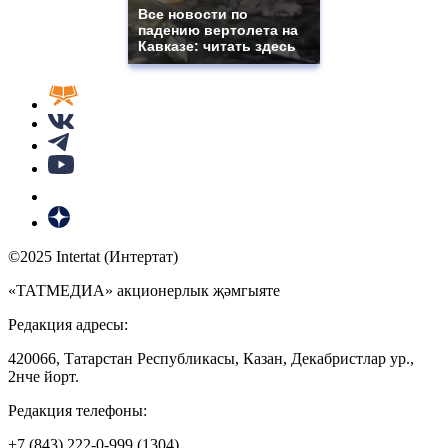
Все новости по
падению вертолета на
Кавказе: читать здесь
©2025 Intertat (Интертат)
«ТАТМЕДИА» акционерлык җәмгыяте
Редакция адресы:
420066, Татарстан Республикасы, Казан, Декабристлар ур.,
2нче йорт.
Редакция телефоны:
+7 (843) 222-0-999 (1304)