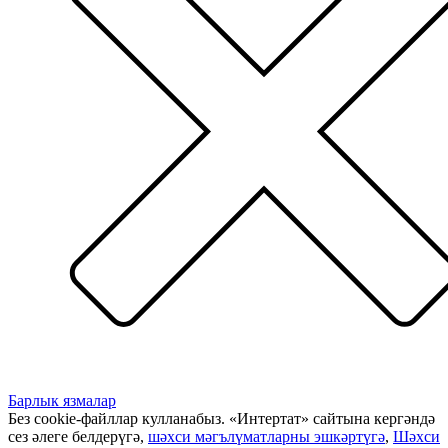
Барлык язмалар
Без cookie-файллар кулланабыз. «Интертат» сайтына кергәндә
сез әлеге белдерүгә,
шәхси мәгълүматларны эшкәртүгә
,
Шәхси