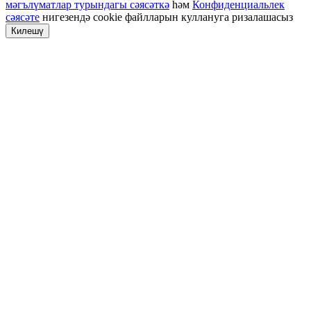
мәгълүматлар турындагы сәясәткә
һәм
Конфиденциальлек
сәясәте
нигезендә cookie файлларын куллануга ризалашасыз
Килешү