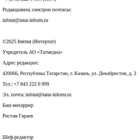
Редакциянең электрон почтасы:
infotat@tatar-inform.ru
©2025 Intertat (Интертат)
Учредитель АО «Татмедиа»
Адрес редакции:
420066, Республика Татарстан, г. Казань, ул. Декабристов, д. 2
Тел.: +7 843 222 0 999
Эл. почта: infotat@tatar-inform.ru
Баш мөхәррир
Рөстәм Гәрәев
Шеф-редактор