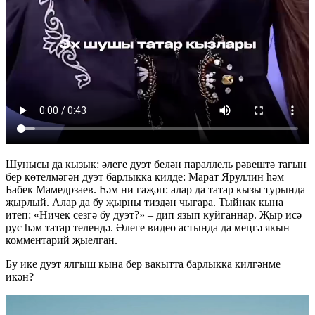
Шунысы да кызык: әлеге дуэт белән параллель рәвештә тагын
бер көтелмәгән дуэт барлыкка килде: Марат Яруллин һәм
Бабек Мамедрзаев. Һәм ни гаҗәп: алар да татар кызы турында
җырлый. Алар да бу җырны тиздән чыгара. Тыйнак кына
итеп: «Ничек сезгә бу дуэт?» – дип язып куйганнар. Җыр исә
рус һәм татар телендә. Әлеге видео астында да меңгә якын
комментарий җыелган.
Бу ике дуэт ялгыш кына бер вакытта барлыкка килгәнме
икән?