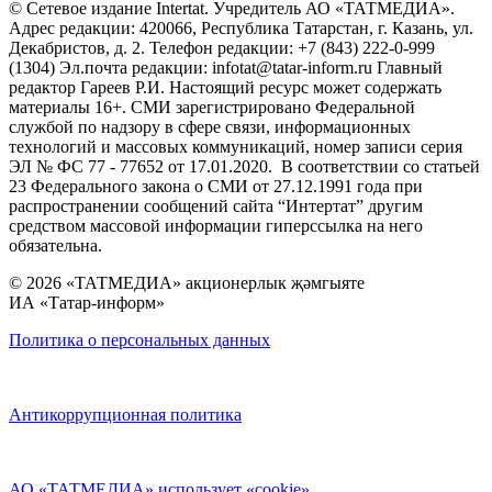
© Сетевое издание Intertat. Учредитель АО «ТАТМЕДИА».
Адрес редакции: 420066, Республика Татарстан, г. Казань, ул.
Декабристов, д. 2. Телефон редакции: +7 (843) 222-0-999
(1304) Эл.почта редакции: infotat@tatar-inform.ru Главный
редактор Гареев Р.И. Настоящий ресурс может содержать
материалы 16+. СМИ зарегистрировано Федеральной
службой по надзору в сфере связи, информационных
технологий и массовых коммуникаций, номер записи серия
ЭЛ № ФС 77 - 77652 от 17.01.2020. В соответствии со статьей
23 Федерального закона о СМИ от 27.12.1991 года при
распространении сообщений сайта “Интертат” другим
средством массовой информации гиперссылка на него
обязательна.
© 2026 «ТАТМЕДИА» акционерлык җәмгыяте
ИА «Татар-информ»
Политика о персональных данных
Антикоррупционная политика
АО «ТАТМЕДИА» использует «cookie»