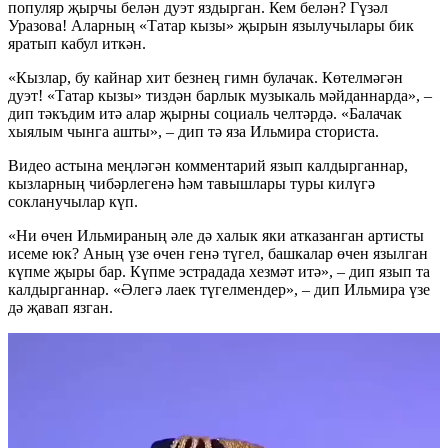
популяр җырчы белән дуэт яздырган. Кем белән? Гүзәл
Уразова! Аларның «Татар кызы» җырын язылучылары бик
яратып кабул иткән.
«Кызлар, бу кайнар хит безнең гимн булачак. Көтелмәгән
дуэт! «Татар кызы» тиздән барлык музыкаль мәйданнарда», –
дип тәкъдим итә алар җырны социаль челтәрдә. «Балачак
хыялым чынга ашты», – дип тә яза Ильмира сториста.
Видео астына меңләгән комментарий язып калдырганнар,
кызларның чибәрлегенә һәм тавышлары туры килүгә
сокланучылар күп.
«Ни өчен Ильмираның әле дә халык яки атказанган артисты
исеме юк? Аның үзе өчен генә түгел, башкалар өчен язылган
күпме җыры бар. Күпме эстрадада хезмәт итә», – дип язып та
калдырганнар. «Әлегә лаек түгелмендер», – дип Ильмира үзе
дә җавап язган.