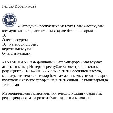
Гөлүзә Ибраһимова
«Татмедиа» республика матбугат һәм массакүләм
коммуникацияләр агентлыгы ярдәме белән чыгарыла.
16+
Әлеге ресурста
16+ категорияләренә
керүче мәгълүмат
булырга мөмкин.
«ТАТМЕДИА» АҖ филиалы «Татар-информ» мәгълүмат
агентлыгының Интертат республика электрон газетасы
редакциясе» ЭЛ № ФС 77 - 77652 2020 Россиянең элемтә,
мәгълүмати технологияләр һәм гаммәви коммуникацияләрне
күзәтчелек хезмәте тарафыннан 2020 елның 17 гыйнварында
теркәлгән
Материалларны тулысынча яки өлешчә куллану бары тик
редакциядән язмача рөхсәт булганда гына мөмкин.