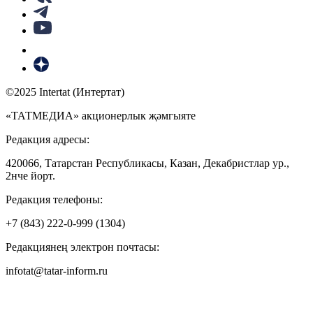
©2025 Intertat (Интертат)
«ТАТМЕДИА» акционерлык җәмгыяте
Редакция адресы:
420066, Татарстан Республикасы, Казан, Декабристлар ур.,
2нче йорт.
Редакция телефоны:
+7 (843) 222-0-999 (1304)
Редакциянең электрон почтасы:
infotat@tatar-inform.ru