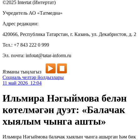
©2025 Intertat (Интертат)
Учредитель АО «Татмедиа»
Адрес редакции:
420066, Республика Татарстан, г. Казань, ул. Декабристов, д. 2
Тел.: +7 843 222 0 999
Эл. почта: infotat@tatar-inform.ru
Язманы тыңлагыз
Социаль челтәр йолдызлары
11 май 2026 12:04
Ильмира Нәгыймова белән
көтелмәгән дуэт: «Балачак
хыялым чынга ашты»
Ильмира Нәгыймова балачак хыялын чынга ашырган һәм бик