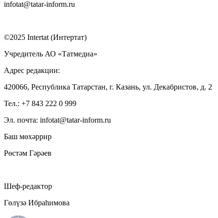
infotat@tatar-inform.ru
©2025 Intertat (Интертат)
Учредитель АО «Татмедиа»
Адрес редакции:
420066, Республика Татарстан, г. Казань, ул. Декабристов, д. 2
Тел.: +7 843 222 0 999
Эл. почта: infotat@tatar-inform.ru
Баш мөхәррир
Рөстәм Гәрәев
Шеф-редактор
Гөлүзә Ибраһимова