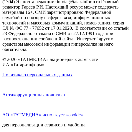
(1304) Эл.почта редакции: infotat@tatar-inform.ru Главный
редактор Гареев Р.И. Настоящий ресурс может содержать
материалы 16+. СМИ зарегистрировано Федеральной
службой по надзору в сфере связи, информационных
технологий и массовых коммуникаций, номер записи серия
ЭЛ № ФС 77 - 77652 от 17.01.2020. В соответствии со статьей
23 Федерального закона о СМИ от 27.12.1991 года при
распространении сообщений сайта “Интертат” другим
средством массовой информации гиперссылка на него
обязательна.
© 2026 «ТАТМЕДИА» акционерлык җәмгыяте
ИА «Татар-информ»
Политика о персональных данных
Антикоррупционная политика
АО «ТАТМЕДИА» использует «cookie»
для персонализации сервисов и удобства