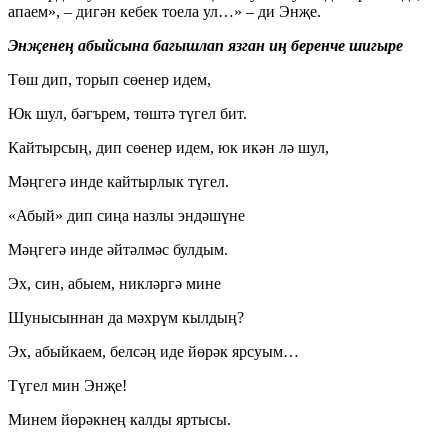
апаем», – дигән кебек тоела ул…» – ди Энҗе.
Энҗенең абыйсына багышлап язган иң беренче шигыре
Төш дип, торып сөенер идем,
Юк шул, бәгърем, төштә түгел бит.
Кайтырсың, дип сөенер идем, юк икән лә шул,
Мәңгегә инде кайтырлык түгел.
«Абый» дип сиңа назлы эндәшүне
Мәңгегә инде әйтәлмәс булдым.
Эх, син, абыем, никләргә мине
Шунысыннан да мәхрүм кылдың?
Эх, абыйкаем, белсәң иде йөрәк ярсуым…
Түгел мин Энҗе!
Минем йөрәкнең калды яртысы.