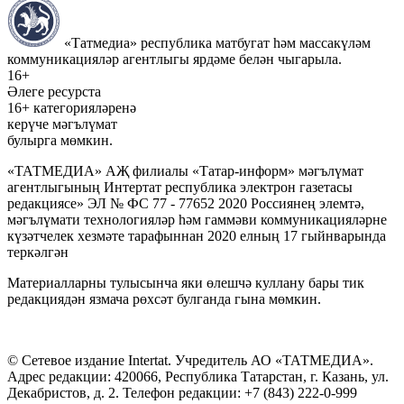
«Татмедиа» республика матбугат һәм массакүләм
коммуникацияләр агентлыгы ярдәме белән чыгарыла.
16+
Әлеге ресурста
16+ категорияләренә
керүче мәгълүмат
булырга мөмкин.
«ТАТМЕДИА» АҖ филиалы «Татар-информ» мәгълүмат
агентлыгының Интертат республика электрон газетасы
редакциясе» ЭЛ № ФС 77 - 77652 2020 Россиянең элемтә,
мәгълүмати технологияләр һәм гаммәви коммуникацияләрне
күзәтчелек хезмәте тарафыннан 2020 елның 17 гыйнварында
теркәлгән
Материалларны тулысынча яки өлешчә куллану бары тик
редакциядән язмача рөхсәт булганда гына мөмкин.
© Сетевое издание Intertat. Учредитель АО «ТАТМЕДИА».
Адрес редакции: 420066, Республика Татарстан, г. Казань, ул.
Декабристов, д. 2. Телефон редакции: +7 (843) 222-0-999