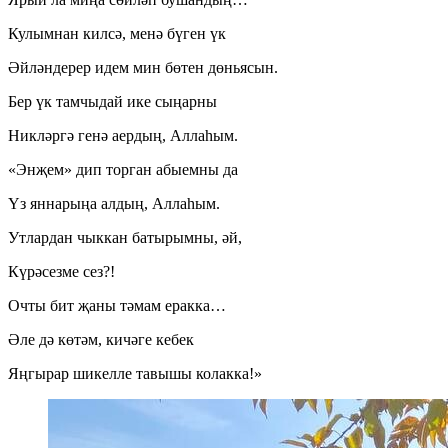
Кулымнан килсә, менә бүген үк
Әйләндерер идем мин бөтен дөньясын.
Бер үк тамчыдай ике сыңарны
Никләргә генә аердың, Аллаһым.
«Энҗем» дип торган абыемны да
Үз яннарыңа алдың, Аллаһым.
Утлардан чыккан батырымны, әй,
Күрәсезме сез?!
Очты бит җаны тәмам еракка…
Әле дә көтәм, кичәге кебек
Яңгырар шикелле тавышы колакка!»