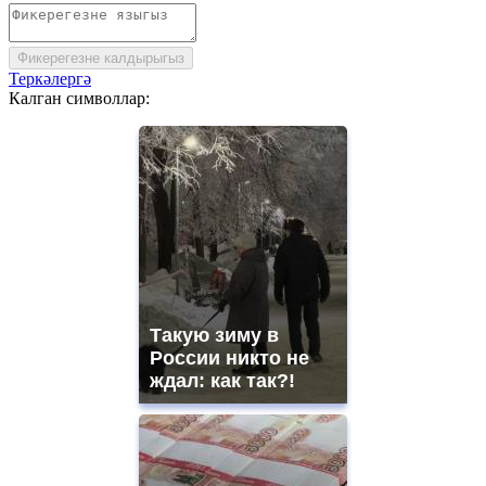
Фикерегезне калдырыгыз
Теркәлергә
Калган символлар:
Такую зиму в
России никто не
ждал: как так?!