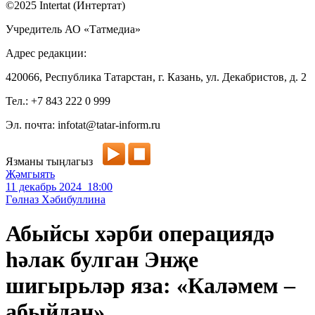
©2025 Intertat (Интертат)
Учредитель АО «Татмедиа»
Адрес редакции:
420066, Республика Татарстан, г. Казань, ул. Декабристов, д. 2
Тел.: +7 843 222 0 999
Эл. почта: infotat@tatar-inform.ru
Язманы тыңлагыз
Җәмгыять
11 декабрь 2024 18:00
Гөлназ Хәбибуллина
Абыйсы хәрби операциядә
һәлак булган Энҗе
шигырьләр яза: «Каләмем –
абыйдан»