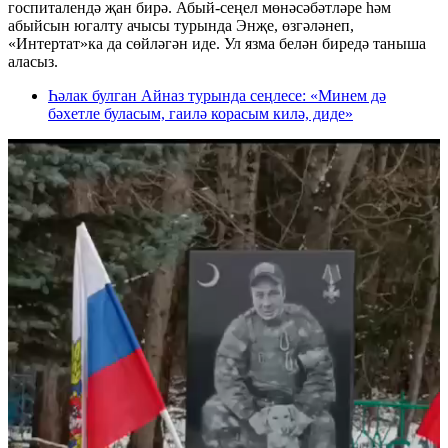
госпиталендә җан бирә. Абый-сеңел мөнәсәбәтләре һәм
абыйсын югалту ачысы турында Энҗе, өзгәләнеп,
«Интертат»ка да сөйләгән иде. Ул язма белән биредә таныша
аласыз.
Һәлак булган Айназ турында сеңлесе: «Минем дә
бәхетле буласым, гаилә корасым килә, диде»