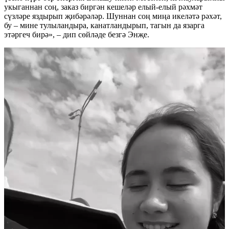
укыганнан соң, заказ биргән кешеләр елый-елый рәхмәт
сүзләре яздырып җибәрәләр. Шуннан соң миңа икеләтә рәхәт,
бу – мине тулыландыра, канатландырып, тагын да язарга
этәргеч бирә», – дип сөйләде безгә Энҗе.