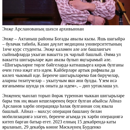
Энҗе Арсланованың шәхси архивыннан
Энҗе – Актаныш районы Богады авылы кызы. Яшь шагыйрә
– булачак табибә, Казан дәүләт медицина университетының
1нче курс студенты. Энҗе каләмен әле әле башлангыч
сыйныфларда укыган вакытта ук чарлый башлый. Әмма ул
вакытта шигырьләре җан авазы булып яңгырамый әле.
«Шигырьләрне төрле бәйгеләрдә катнашырга кирәк булганы
өчен генә иҗат итә идем. Кайберләре артык рифмалы да
килеп чыкмый иде. Беренче шигырьләремә бәя бирүчеләр,
аларны төзәтүчеләр – укытучым яки әни булды. Үзем исә
язганымны шунда ук оныта да идем», – дип уртаклаша ул.
Энҗенең чынлап торып йөрәк түреннән чыккан шигырьләре
бары тик иң якын кешеләренең берсе булган абыйсы Айназ
Арсланов хәрби операциядә һәлак булганнан соң языла
башлый. Айназ – махсус операция башлану белән
мобилизациягә эләгеп, беренче агымда ук хәрби операциягә
китеп барган батыр егет. 2023 елның 15 декабрендә каты
яраланып, 29 декабрь көнне Мәскәүнең Бурденко