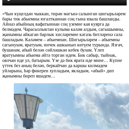
«Чын күңелдән чыккан, тирән мәгънә салынган шигырьләрем
бары тик абыемны югалтканнан соң гына языла башланды.
Айназ абыйның вафатыннан соң үземне кая куярга да
белмәдем. Чарасызлыктан кулыма каләм алдым, сагышымны,
җанымны айкаган барлык хисләремне кәгазь битләренә сала
башладым. Каләмем – абыемнан. Шигырьләрем – абыемны
сагынуым, яратуым, ничек ашкынып көтүем турында. Язгач,
бушанам, абый белән сөйләшкән кебек булам. Үлеп
яратуымны абыема әйтә торган идем. Бик сабыр, тыйнак,
оялчан иде ул, батырым. Үзе дә бик ярата иде мине… Күпне
үттек без аның белән, беркайчан да каршы килмәдем
уйларына, һәр фикерен хупладым, якладым, «абый» дип
җанымны биреп яшәдем…