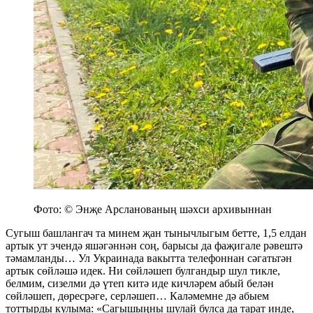
Фото: © Энҗе Арсланованың шәхси архивыннан
Сугыш башлангач та минем җан тынычлыгым бетте, 1,5 елдан
артык ут эчендә яшәгәннән соң, барысы да фаҗигале рәвештә
тәмамланды… Ул Украинада вакытта телефоннан сәгатьтән
артык сөйләшә идек. Ни сөйләшеп булгандыр шул тикле,
белмим, сизелми дә үтеп китә иде кичләрем абый белән
сөйләшеп, дөресрәге, серләшеп… Каләмемне дә абыем
тоттырды кулыма: «Сагышыңны шулай булса да тарат инде,