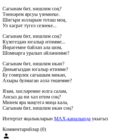
Сагынам бит, нишлим соң?
Төннәрем ярсуы үземнеке.
Шигъри юлларым тоташ моң,
Ул хәсрәт түгел сезнеке...
Сагынам бит, нишлим соң?
Күзегездән югалыр итимме...
Йөрәгемне бәйләп ала шом,
Шомнарга уралып әйләнимме?
Сагынам бит, нишлим икән?
Дөньягыздан югалыр итимме?
Бу гомерлек сагышым микән,
Ахыры булмаган әллә төшемме?
Язам, хисләремне юлга салам,
Ансыз да ни хәл итим соң?
Минем яра мәңгегә миңа кала,
Сагынам бит, нишлим икән соң?
Интертат яңалыкларын
MAX-каналында
укыгыз
Комментарийлар (0)