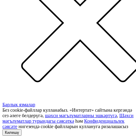
Барлык язмалар
Без cookie-файллар кулланабыз. «Интертат» сайтына кергәндә
сез әлеге белдерүгә,
шәхси мәгълүматларны эшкәртүгә
,
Шәхси
мәгълүматлар турындагы сәясәткә
һәм
Конфиденциальлек
сәясәте
нигезендә cookie файлларын куллануга ризалашасыз
Килешү