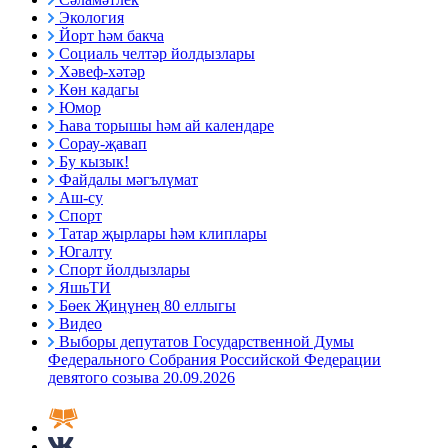
Экология
Йорт һәм бакча
Социаль челтәр йолдызлары
Хәвеф-хәтәр
Көн кадагы
Юмор
Һава торышы һәм ай календаре
Сорау-җавап
Бу кызык!
Файдалы мәгълүмат
Аш-су
Спорт
Татар җырлары һәм клиплары
Югалту
Спорт йолдызлары
ЯшьТИ
Бөек Җиңүнең 80 еллыгы
Видео
Выборы депутатов Государственной Думы
Федерального Собрания Российской Федерации
девятого созыва 20.09.2026