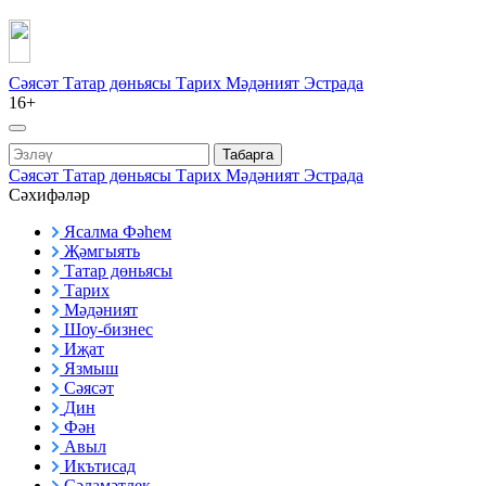
Сәясәт
Татар дөньясы
Тарих
Мәдәният
Эстрада
16+
Табарга
Сәясәт
Татар дөньясы
Тарих
Мәдәният
Эстрада
Сәхифәләр
Ясалма Фәһем
Җәмгыять
Татар дөньясы
Тарих
Мәдәният
Шоу-бизнес
Иҗат
Язмыш
Сәясәт
Дин
Фән
Авыл
Икътисад
Сәламәтлек