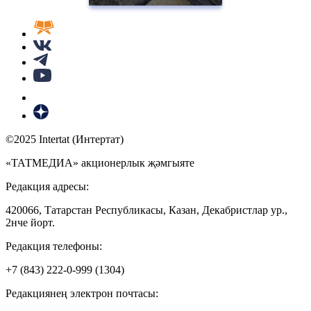
©2025 Intertat (Интертат)
«ТАТМЕДИА» акционерлык җәмгыяте
Редакция адресы:
420066, Татарстан Республикасы, Казан, Декабристлар ур.,
2нче йорт.
Редакция телефоны:
+7 (843) 222-0-999 (1304)
Редакциянең электрон почтасы: