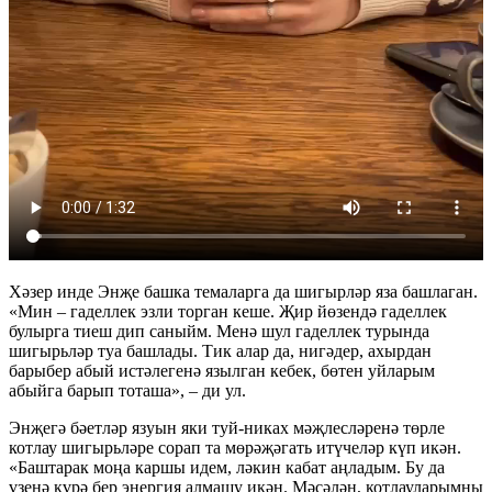
Хәзер инде Энҗе башка темаларга да шигырләр яза башлаган.
«Мин – гаделлек эзли торган кеше. Җир йөзендә гаделлек
булырга тиеш дип саныйм. Менә шул гаделлек турында
шигырьләр туа башлады. Тик алар да, нигәдер, ахырдан
барыбер абый истәлегенә язылган кебек, бөтен уйларым
абыйга барып тоташа», – ди ул.
Энҗегә бәетләр язуын яки туй-никах мәҗлесләренә төрле
котлау шигырьләре сорап та мөрәҗәгать итүчеләр күп икән.
«Баштарак моңа каршы идем, ләкин кабат аңладым. Бу да
үзенә күрә бер энергия алмашу икән. Мәсәлән, котлауларымны