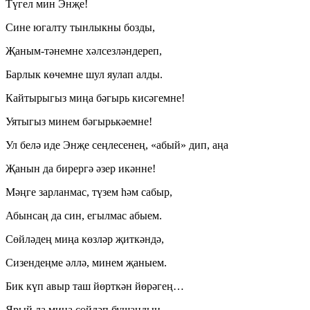
Түгел мин Энҗе!
Сине югалту тынлыкны бозды,
Җаным-тәнемне хәлсезләндереп,
Барлык көчемне шул яулап алды.
Кайтырыгыз миңа бәгырь кисәгемне!
Уятыгыз минем бәгырькәемне!
Ул белә иде Энҗе сеңлесенең, «абый» дип, аңа
Җанын да бирергә әзер икәнне!
Мәңге зарланмас, түзем һәм сабыр,
Абынсаң да син, егылмас абыем.
Сөйләдең миңа көзләр җиткәндә,
Сизендеңме әллә, минем җаныем.
Бик күп авыр таш йөрткән йөрәгең…
Ярый ла миңа сөйләп бушандың…