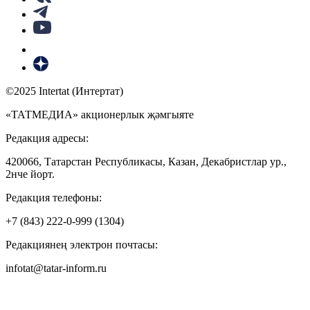
©2025 Intertat (Интертат)
«ТАТМЕДИА» акционерлык җәмгыяте
Редакция адресы:
420066, Татарстан Республикасы, Казан, Декабристлар ур.,
2нче йорт.
Редакция телефоны:
+7 (843) 222-0-999 (1304)
Редакциянең электрон почтасы:
infotat@tatar-inform.ru