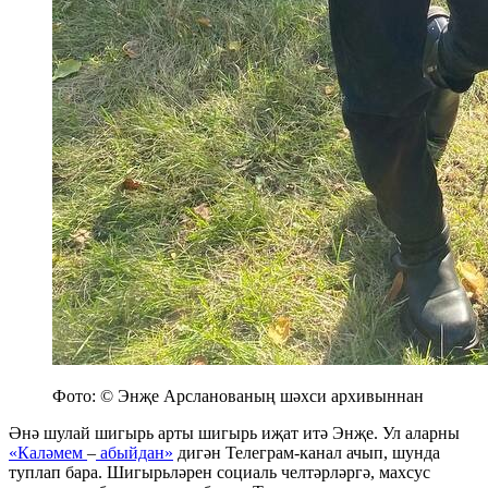
Фото: © Энҗе Арсланованың шәхси архивыннан
Әнә шулай шигырь арты шигырь иҗат итә Энҗе. Ул аларны
«Каләмем
–
абыйдан»
дигән Телеграм-канал ачып, шунда
туплап бара. Шигырьләрен социаль челтәрләргә, махсус