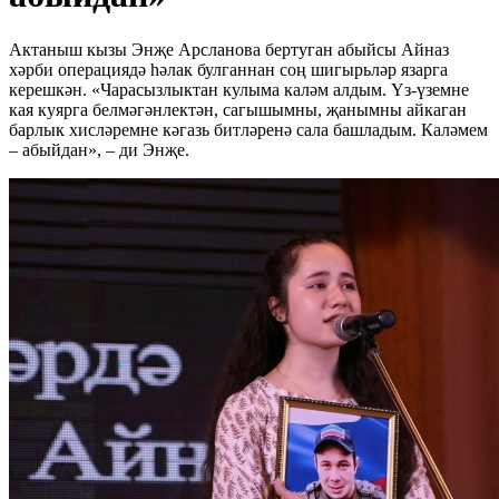
Актаныш кызы Энҗе Арсланова бертуган абыйсы Айназ
хәрби операциядә һәлак булганнан соң шигырьләр язарга
керешкән. «Чарасызлыктан кулыма каләм алдым. Үз-үземне
кая куярга белмәгәнлектән, сагышымны, җанымны айкаган
барлык хисләремне кәгазь битләренә сала башладым. Каләмем
– абыйдан», – ди Энҗе.