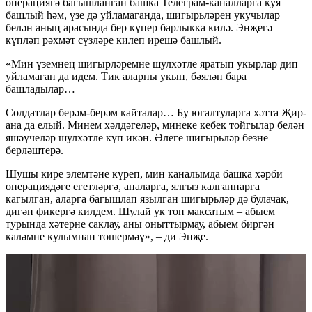
операциягә багышланган башка Телеграм-каналларга куя
башлый һәм, үзе дә уйламаганда, шигырьләрен укучылар
белән аның арасында бер күпер барлыкка килә. Энҗегә
күпләп рәхмәт сүзләре килеп ирешә башлый.
«Мин үземнең шигырләремне шулхәтле яратып укырлар дип
уйламаган да идем. Тик аларны укып, бәяләп бара
башладылар…
Солдатлар берәм-берәм кайталар… Бу югалтуларга хәтта Җир-
ана да елый. Минем хәлдәгеләр, минеке кебек тойгылар белән
яшәүчеләр шулхәтле күп икән. Әлеге шигырьләр безне
берләштерә.
Шушы кире элемтәне күреп, мин каналымда башка хәрби
операциядәге егетләргә, аналарга, ялгыз калганнарга
кагылган, аларга багышлап язылган шигырьләр дә булачак,
дигән фикергә килдем. Шулай ук төп максатым – абыем
турында хәтерне саклау, аны оныттырмау, абыем биргән
каләмне кулымнан төшермәү», – ди Энҗе.