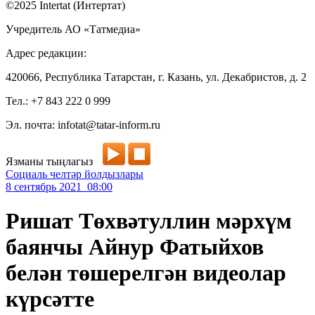
©2025 Intertat (Интертат)
Учредитель АО «Татмедиа»
Адрес редакции:
420066, Республика Татарстан, г. Казань, ул. Декабристов, д. 2
Тел.: +7 843 222 0 999
Эл. почта: infotat@tatar-inform.ru
Язманы тыңлагыз
Социаль челтәр йолдызлары
8 сентябрь 2021 08:00
Ришат Төхвәтуллин мәрхүм
баянчы Айнур Фатыйхов
белән төшерелгән видеолар
күрсәтте