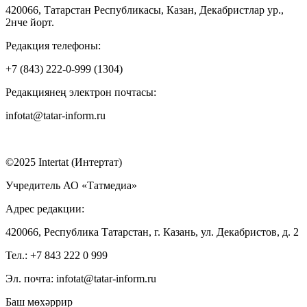
420066, Татарстан Республикасы, Казан, Декабристлар ур.,
2нче йорт.
Редакция телефоны:
+7 (843) 222-0-999 (1304)
Редакциянең электрон почтасы:
infotat@tatar-inform.ru
©2025 Intertat (Интертат)
Учредитель АО «Татмедиа»
Адрес редакции:
420066, Республика Татарстан, г. Казань, ул. Декабристов, д. 2
Тел.: +7 843 222 0 999
Эл. почта: infotat@tatar-inform.ru
Баш мөхәррир