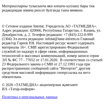
Материалларны тулысынча яки өлешчә куллану бары тик
редакциядән язмача рөхсәт булганда гына мөмкин.
© Сетевое издание Intertat. Учредитель АО «ТАТМЕДИА».
Адрес редакции: 420066, Республика Татарстан, г. Казань, ул.
Декабристов, д. 2. Телефон редакции: +7 (843) 222-0-999
(1304) Эл.почта редакции: infotat@tatar-inform.ru Главный
редактор Гареев Р.И. Настоящий ресурс может содержать
материалы 16+. СМИ зарегистрировано Федеральной
службой по надзору в сфере связи, информационных
технологий и массовых коммуникаций, номер записи серия
ЭЛ № ФС 77 - 77652 от 17.01.2020. В соответствии со статьей
23 Федерального закона о СМИ от 27.12.1991 года при
распространении сообщений сайта “Интертат” другим
средством массовой информации гиперссылка на него
обязательна.
© 2026 «ТАТМЕДИА» акционерлык җәмгыяте
ИА «Татар-информ»
Политика о персональных данных