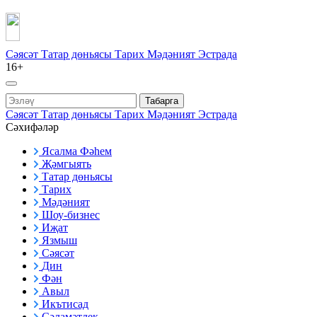
Сәясәт
Татар дөньясы
Тарих
Мәдәният
Эстрада
16+
Табарга
Сәясәт
Татар дөньясы
Тарих
Мәдәният
Эстрада
Сәхифәләр
Ясалма Фәһем
Җәмгыять
Татар дөньясы
Тарих
Мәдәният
Шоу-бизнес
Иҗат
Язмыш
Сәясәт
Дин
Фән
Авыл
Икътисад
Сәламәтлек