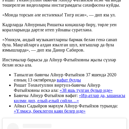
төшерелгән видеоларны инстаграмдагы сәхифәсенә куйды.
«Монда торсын әле истәлеккә! Тигр исән», — дип яза ул.
Кадрларда Айнурның Ришатка киңәшләр бирү, төрле уен
коралларында дәртле итеп уйнавы сурәтләнә.
«Уникум, андый музыкантларны бармак белән генә санап
була. Маңгайларга алдан язылган шул, ялгышлар да була
язмышларда», — дип яза Данир Сабиров.
Инстачылар барысы да Айнур Фатыйховны җылы сүзләр
белән искә ала.
Танылган баянчы Айнур Фатыйхов 37 яшендә 2020
елның 13 октябрендә
вафат булды
Ришат Төхвәтуллин виртуоз-баянчы Айнур
Фатыйховны искә ала:
«38 яшь тулган булыр иде»
Баянчы Айнур Фатыйхов вафат:
«Ир-атлар да, ышанасы
килми дип, елый-елый сөйли…»
Айваз Садыйров мәрхүм Айнур Фатыйхов турында:
«Үлмәсә, бөеклеген каян белер иде»