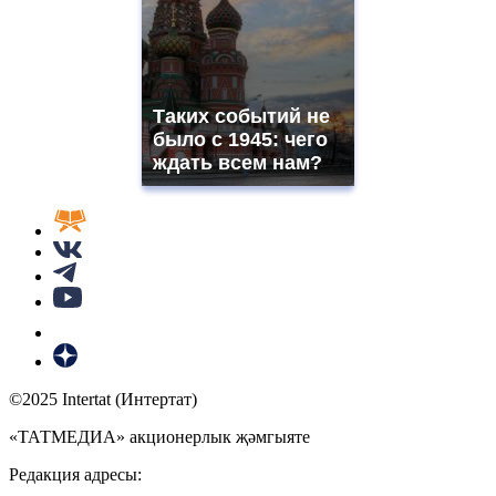
Таких событий не
было с 1945: чего
ждать всем нам?
©2025 Intertat (Интертат)
«ТАТМЕДИА» акционерлык җәмгыяте
Редакция адресы: