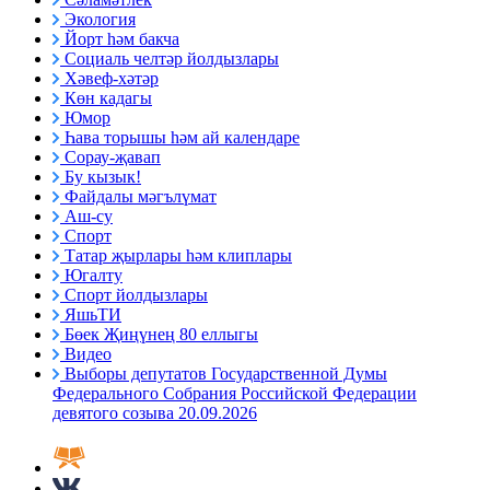
Экология
Йорт һәм бакча
Социаль челтәр йолдызлары
Хәвеф-хәтәр
Көн кадагы
Юмор
Һава торышы һәм ай календаре
Сорау-җавап
Бу кызык!
Файдалы мәгълүмат
Аш-су
Спорт
Татар җырлары һәм клиплары
Югалту
Спорт йолдызлары
ЯшьТИ
Бөек Җиңүнең 80 еллыгы
Видео
Выборы депутатов Государственной Думы
Федерального Собрания Российской Федерации
девятого созыва 20.09.2026