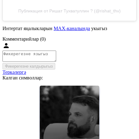
Публикация от Ришат Тухватуллин ? (@rishat_thv)
Интертат яңалыкларын
MAX-каналында
укыгыз
Комментарийлар (0)
Фикерегезне калдырыгыз
Теркәлергә
Калган символлар: