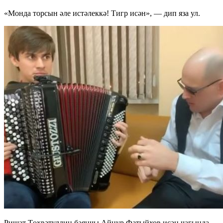
«Монда торсын әле истәлеккә! Тигр исән», — дип яза ул.
Ришат Төхвәтуллин баянчы Айнур Фатыйхов исән чагында