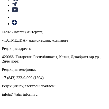
©2025 Intertat (Интертат)
«ТАТМЕДИА» акционерлык җәмгыяте
Редакция адресы:
420066, Татарстан Республикасы, Казан, Декабристлар ур.,
2нче йорт.
Редакция телефоны:
+7 (843) 222-0-999 (1304)
Редакциянең электрон почтасы:
infotat@tatar-inform.ru