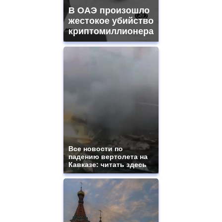
В ОАЭ произошло
жестокое убийство
криптомиллионера
Все новости по
падению вертолета на
Кавказе: читать здесь