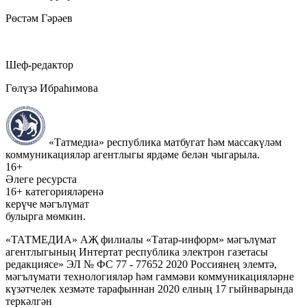
Рөстәм Гәрәев
Шеф-редактор
Гөлүзә Ибраһимова
«Татмедиа» республика матбугат һәм массакүләм
коммуникацияләр агентлыгы ярдәме белән чыгарыла.
16+
Әлеге ресурста
16+ категорияләренә
керүче мәгълүмат
булырга мөмкин.
«ТАТМЕДИА» АҖ филиалы «Татар-информ» мәгълүмат
агентлыгының Интертат республика электрон газетасы
редакциясе» ЭЛ № ФС 77 - 77652 2020 Россиянең элемтә,
мәгълүмати технологияләр һәм гаммәви коммуникацияләрне
күзәтчелек хезмәте тарафыннан 2020 елның 17 гыйнварында
теркәлгән