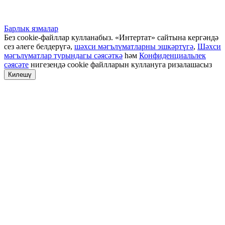
Барлык язмалар
Без cookie-файллар кулланабыз. «Интертат» сайтына кергәндә
сез әлеге белдерүгә,
шәхси мәгълүматларны эшкәртүгә
,
Шәхси
мәгълүматлар турындагы сәясәткә
һәм
Конфиденциальлек
сәясәте
нигезендә cookie файлларын куллануга ризалашасыз
Килешү