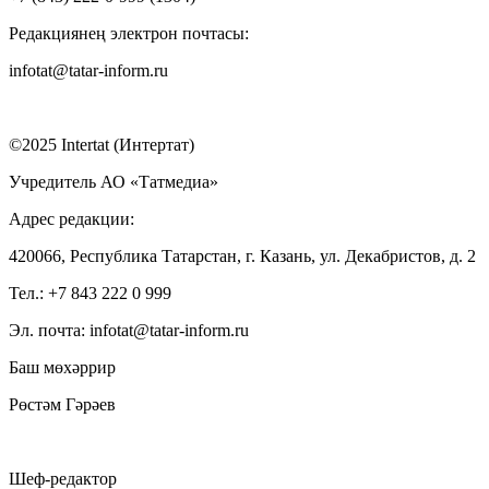
Редакциянең электрон почтасы:
infotat@tatar-inform.ru
©2025 Intertat (Интертат)
Учредитель АО «Татмедиа»
Адрес редакции:
420066, Республика Татарстан, г. Казань, ул. Декабристов, д. 2
Тел.: +7 843 222 0 999
Эл. почта: infotat@tatar-inform.ru
Баш мөхәррир
Рөстәм Гәрәев
Шеф-редактор