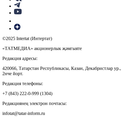
©2025 Intertat (Интертат)
«ТАТМЕДИА» акционерлык җәмгыяте
Редакция адресы:
420066, Татарстан Республикасы, Казан, Декабристлар ур.,
2нче йорт.
Редакция телефоны:
+7 (843) 222-0-999 (1304)
Редакциянең электрон почтасы:
infotat@tatar-inform.ru