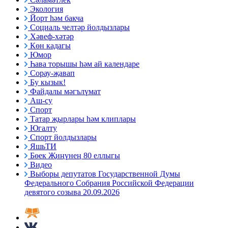
Экология
Йорт һәм бакча
Социаль челтәр йолдызлары
Хәвеф-хәтәр
Көн кадагы
Юмор
Һава торышы һәм ай календаре
Сорау-җавап
Бу кызык!
Файдалы мәгълүмат
Аш-су
Спорт
Татар җырлары һәм клиплары
Югалту
Спорт йолдызлары
ЯшьТИ
Бөек Җиңүнең 80 еллыгы
Видео
Выборы депутатов Государственной Думы
Федерального Собрания Российской Федерации
девятого созыва 20.09.2026