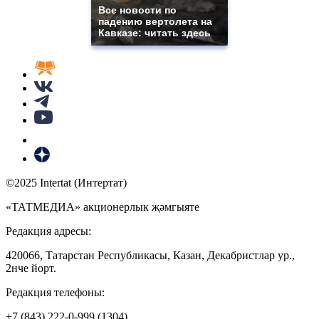
Все новости по
падению вертолета на
Кавказе: читать здесь
©2025 Intertat (Интертат)
«ТАТМЕДИА» акционерлык җәмгыяте
Редакция адресы:
420066, Татарстан Республикасы, Казан, Декабристлар ур.,
2нче йорт.
Редакция телефоны:
+7 (843) 222-0-999 (1304)