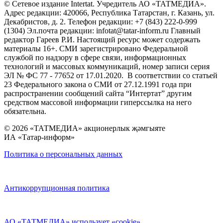
© Сетевое издание Intertat. Учредитель АО «ТАТМЕДИА».
Адрес редакции: 420066, Республика Татарстан, г. Казань, ул.
Декабристов, д. 2. Телефон редакции: +7 (843) 222-0-999
(1304) Эл.почта редакции: infotat@tatar-inform.ru Главный
редактор Гареев Р.И. Настоящий ресурс может содержать
материалы 16+. СМИ зарегистрировано Федеральной
службой по надзору в сфере связи, информационных
технологий и массовых коммуникаций, номер записи серия
ЭЛ № ФС 77 - 77652 от 17.01.2020. В соответствии со статьей
23 Федерального закона о СМИ от 27.12.1991 года при
распространении сообщений сайта “Интертат” другим
средством массовой информации гиперссылка на него
обязательна.
© 2026 «ТАТМЕДИА» акционерлык җәмгыяте
ИА «Татар-информ»
Политика о персональных данных
Антикоррупционная политика
АО «ТАТМЕДИА» использует «cookie»