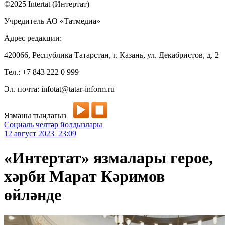
©2025 Intertat (Интертат)
Учредитель АО «Татмедиа»
Адрес редакции:
420066, Республика Татарстан, г. Казань, ул. Декабристов, д. 2
Тел.: +7 843 222 0 999
Эл. почта: infotat@tatar-inform.ru
Язманы тыңлагыз
Социаль челтәр йолдызлары
12 август 2023 23:09
«Интертат» язмалары герое,
хәрби Марат Кәримов
өйләнде