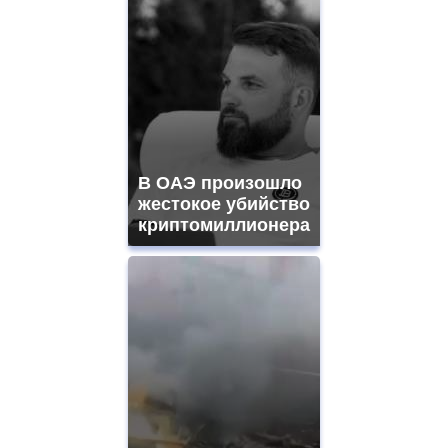
В ОАЭ произошло
жестокое убийство
криптомиллионера