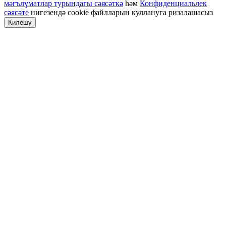
мәгълүматлар турындагы сәясәткә
һәм
Конфиденциальлек
сәясәте
нигезендә cookie файлларын куллануга ризалашасыз
Килешү