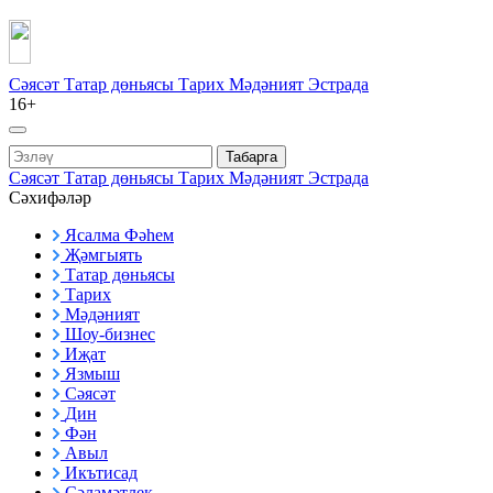
Сәясәт
Татар дөньясы
Тарих
Мәдәният
Эстрада
16+
Табарга
Сәясәт
Татар дөньясы
Тарих
Мәдәният
Эстрада
Сәхифәләр
Ясалма Фәһем
Җәмгыять
Татар дөньясы
Тарих
Мәдәният
Шоу-бизнес
Иҗат
Язмыш
Сәясәт
Дин
Фән
Авыл
Икътисад
Сәламәтлек