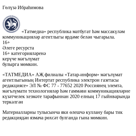
Гөлүзә Ибраһимова
«Татмедиа» республика матбугат һәм массакүләм
коммуникацияләр агентлыгы ярдәме белән чыгарыла.
16+
Әлеге ресурста
16+ категорияләренә
керүче мәгълүмат
булырга мөмкин.
«ТАТМЕДИА» АҖ филиалы «Татар-информ» мәгълүмат
агентлыгының Интертат республика электрон газетасы
редакциясе» ЭЛ № ФС 77 - 77652 2020 Россиянең элемтә,
мәгълүмати технологияләр һәм гаммәви коммуникацияләрне
күзәтчелек хезмәте тарафыннан 2020 елның 17 гыйнварында
теркәлгән
Материалларны тулысынча яки өлешчә куллану бары тик
редакциядән язмача рөхсәт булганда гына мөмкин.