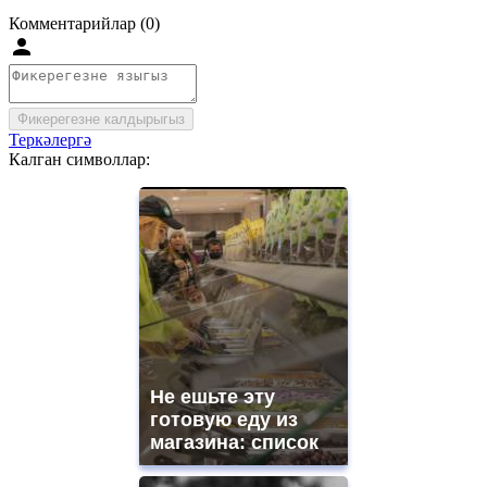
Комментарийлар (0)
Фикерегезне калдырыгыз
Теркәлергә
Калган символлар:
Не ешьте эту
готовую еду из
магазина: список