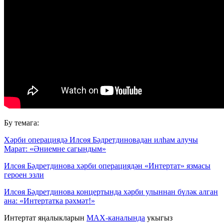
Бу темага:
Хәрби операциядә Илсөя Бәдретдиновадан илһам алучы
Марат: «Әниемне сагындым»
Илсөя Бәдретдинова хәрби операциядән «Интертат» язмасы
героен эзли
Илсөя Бәдретдинова концертында хәрби улыннан бүләк алган
ана: «Интертатка рәхмәт!»
Интертат яңалыкларын
MAX-каналында
укыгыз