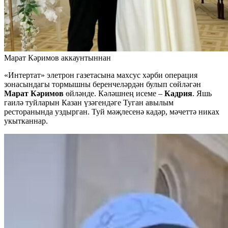
Марат Кәримов аккаунтыннан
«Интертат» элетрон газетасына махсус хәрби операция
зонасындагы тормышны беренчеләрдән булып сөйләгән
Марат Кәримов
өйләнде. Кәләшнең исеме –
Кадрия
. Яшь
гаилә туйларын Казан үзәгендәге Туган авылым
ресторанында уздырган. Туй мәҗлесенә кадәр, мәчеттә никах
укытканнар.