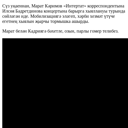
Сүз уңаеннан, Марат Кәримов «Интертат» корреспондентына
Илсөя Бәдретдинова концертына барырга хыяллануы турында
сөйләгән иде. Мобилизациягә эләгеп, хәрби хезмәт үтүче
егетнең хыялын җырчы тормышка ашырды.
Марат белән Кадриягә бәхетле, озын, парлы гомер телибез.