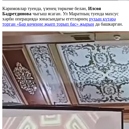
Кәримовлар туенда, үзенең төркеме белән,
Илсөя
Бәдретдинова
чыгыш ясаган. Ул Маратның туенда махсус
хәрби операциядә зонасындагы егетләрнең
рухын күтәрә
торган «Бар көчеңне җыеп торып бас» җырын
да башкарган.