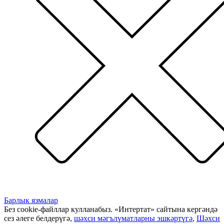
Барлык язмалар
Без cookie-файллар кулланабыз. «Интертат» сайтына кергәндә
сез әлеге белдерүгә,
шәхси мәгълүматларны эшкәртүгә
,
Шәхси