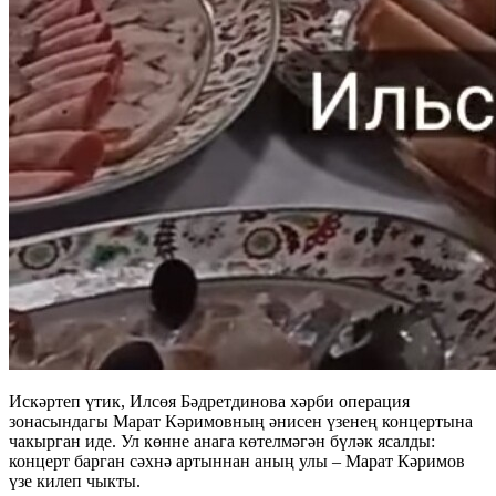
Искәртеп үтик, Илсөя Бәдретдинова хәрби операция
зонасындагы Марат Кәримовның әнисен үзенең концертына
чакырган иде. Ул көнне анага көтелмәгән бүләк ясалды:
концерт барган сәхнә артыннан аның улы – Марат Кәримов
үзе килеп чыкты.