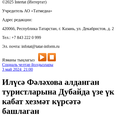
©2025 Intertat (Интертат)
Учредитель АО «Татмедиа»
Адрес редакции:
420066, Республика Татарстан, г. Казань, ул. Декабристов, д. 2
Тел.: +7 843 222 0 999
Эл. почта: infotat@tatar-inform.ru
Язманы тыңлагыз
Социаль челтәр йолдызлары
3 май 2024 21:00
Илүсә Фәләхова алданган
туристларына Дубайда үзе үк
кабат хезмәт күрсәтә
башлаган