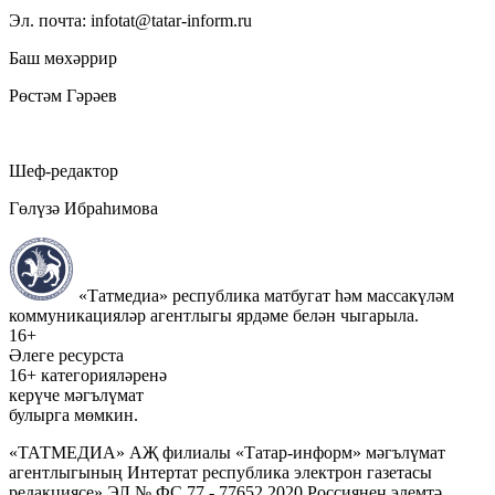
Эл. почта: infotat@tatar-inform.ru
Баш мөхәррир
Рөстәм Гәрәев
Шеф-редактор
Гөлүзә Ибраһимова
«Татмедиа» республика матбугат һәм массакүләм
коммуникацияләр агентлыгы ярдәме белән чыгарыла.
16+
Әлеге ресурста
16+ категорияләренә
керүче мәгълүмат
булырга мөмкин.
«ТАТМЕДИА» АҖ филиалы «Татар-информ» мәгълүмат
агентлыгының Интертат республика электрон газетасы
редакциясе» ЭЛ № ФС 77 - 77652 2020 Россиянең элемтә,