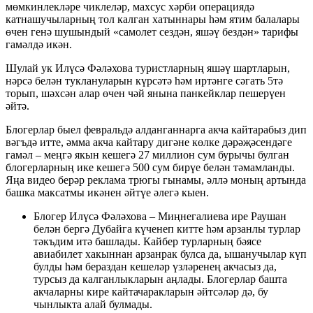
мөмкинлекләре чиклеләр, махсус хәрби операциядә
катнашучыларның тол калган хатыннары һәм ятим балалары
өчен генә шушындый «самолет сездән, яшәү бездән» тарифы
гамәлдә икән.
Шулай ук Илүсә Фәләхова туристларның яшәү шартларын,
нәрсә белән туклануларын күрсәтә һәм иртәнге сәгать 5тә
торып, шәхсән алар өчен чәй янына панкейклар пешерүен
әйтә.
Блогерлар быел февральдә алданганнарга акча кайтарабыз дип
вәгъдә итте, әмма акча кайтару дигәне көлке дәрәҗәсендәге
гамәл – меңгә якын кешегә 27 миллион сум бурычы булган
блогерларның ике кешегә 500 сум бирүе белән тәмамланды.
Яңа видео берәр реклама трюгы гынамы, әллә моның артында
башка максатмы икәнен әйтүе әлегә кыен.
Блогер Илүсә Фәләхова – Миңнегалиева ире Раушан
белән бергә Дубайга күченеп китте һәм арзанлы турлар
тәкъдим итә башлады. Кайбер турларның бәясе
авиабилет хакыннан арзанрак булса да, ышанучылар күп
булды һәм бераздан кешеләр үзләренең акчасыз да,
турсыз да калганлыкларын аңлады. Блогерлар башта
акчаларны кире кайтачаракларын әйтсәләр дә, бу
чынлыкта алай булмады.