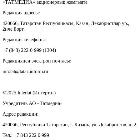
«ТАТМЕДИА» акционерлык җәмгыяте
Редакция адресы:
420066, Татарстан Республикасы, Казан, Декабристлар ур.,
2нче йорт.
Редакция телефоны:
+7 (843) 222-0-999 (1304)
Редакциянең электрон почтасы:
infotat@tatar-inform.ru
©2025 Intertat (Интертат)
Учредитель АО «Татмедиа»
Адрес редакции:
420066, Республика Татарстан, г. Казань, ул. Декабристов, д. 2
Тел.: +7 843 222 0 999