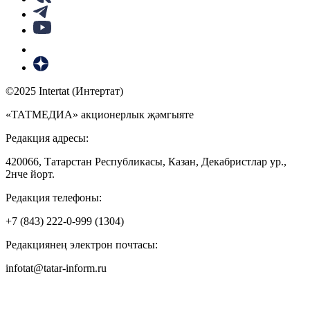
©2025 Intertat (Интертат)
«ТАТМЕДИА» акционерлык җәмгыяте
Редакция адресы:
420066, Татарстан Республикасы, Казан, Декабристлар ур.,
2нче йорт.
Редакция телефоны:
+7 (843) 222-0-999 (1304)
Редакциянең электрон почтасы:
infotat@tatar-inform.ru