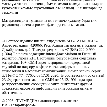
мәгълүмати технологияләр һәм гаммәви коммуникацияләрне
күзәтчелек хезмәте тарафыннан 2020 елның 17 гыйнварында
теркәлгән
Материалларны тулысынча яки өлешчә куллану бары тик
редакциядән язмача рөхсәт булганда гына мөмкин.
© Сетевое издание Intertat. Учредитель АО «ТАТМЕДИА».
Адрес редакции: 420066, Республика Татарстан, г. Казань, ул.
Декабристов, д. 2. Телефон редакции: +7 (843) 222-0-999
(1304) Эл.почта редакции: infotat@tatar-inform.ru Главный
редактор Гареев Р.И. Настоящий ресурс может содержать
материалы 16+. СМИ зарегистрировано Федеральной
службой по надзору в сфере связи, информационных
технологий и массовых коммуникаций, номер записи серия
ЭЛ № ФС 77 - 77652 от 17.01.2020. В соответствии со статьей
23 Федерального закона о СМИ от 27.12.1991 года при
распространении сообщений сайта “Интертат” другим
средством массовой информации гиперссылка на него
обязательна.
© 2026 «ТАТМЕДИА» акционерлык җәмгыяте
ИА «Татар-информ»