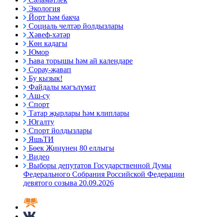
Экология
Йорт һәм бакча
Социаль челтәр йолдызлары
Хәвеф-хәтәр
Көн кадагы
Юмор
Һава торышы һәм ай календаре
Сорау-җавап
Бу кызык!
Файдалы мәгълүмат
Аш-су
Спорт
Татар җырлары һәм клиплары
Югалту
Спорт йолдызлары
ЯшьТИ
Бөек Җиңүнең 80 еллыгы
Видео
Выборы депутатов Государственной Думы
Федерального Собрания Российской Федерации
девятого созыва 20.09.2026