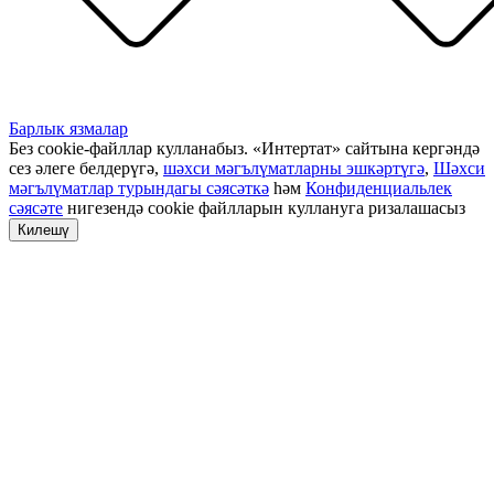
Барлык язмалар
Без cookie-файллар кулланабыз. «Интертат» сайтына кергәндә
сез әлеге белдерүгә,
шәхси мәгълүматларны эшкәртүгә
,
Шәхси
мәгълүматлар турындагы сәясәткә
һәм
Конфиденциальлек
сәясәте
нигезендә cookie файлларын куллануга ризалашасыз
Килешү