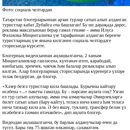
Фото: социаль челтәрдән
Татарстан блогерларыннан арзан турлар сатып алып алданган
туристлар кабат Дубайга оча башлаган! Бу ни дәрәҗәдә дөрес,
реклама максатыннан берәр гамәл генәме – әмма Илүсә
Фәләхова-Миңнегалиева үзе тарафыннан алданган беренче
туристларның үзе янына килгәнен социаль челтәрдәге
сторисында күрсәтте.
Блогерның видеосыннан аңлашылганча, 2 ханым
Миңнегалиевлар гаиләсенә, күчтәнәч итеп, карабодай,
көнбагыш, эремчек, чәкчәк һәм балалар ризыклары алып
килгән. Алар блогерларның сторисларында күренергә үзләре
теләк белдергән, ди блогер.
«Хәзер безгә туристлар килә башлады. Бурычны кайтару
исәбенә «...» пакеты гамәлдә. Бу – нәрсәне аңлата соң? Узган
ел тур сатып алучылар, әмма оча алмаучылар Әмирлекләргә
билет сатып алып (бару-кайту), теләсә ничә көнгә һәм теләсә
ничә тапкыр килә ала. Ә без яшәү, туклану, трансфер белән үз
исәбебезгә тәэмин итәчәкбез», дип аңлата блогер.
Видеодан аңлашылганча, бу барлык алданучылар өчен дә
түгел. Бары тик 75 яшьтән өлкәннәр, сәламәтлек