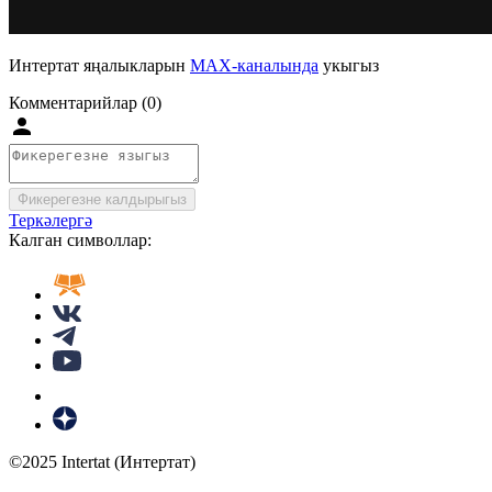
Интертат яңалыкларын
MAX-каналында
укыгыз
Комментарийлар (0)
Фикерегезне калдырыгыз
Теркәлергә
Калган символлар:
©2025 Intertat (Интертат)