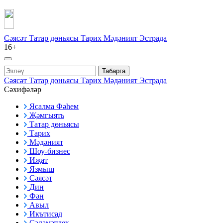
Сәясәт
Татар дөньясы
Тарих
Мәдәният
Эстрада
16+
Табарга
Сәясәт
Татар дөньясы
Тарих
Мәдәният
Эстрада
Сәхифәләр
Ясалма Фәһем
Җәмгыять
Татар дөньясы
Тарих
Мәдәният
Шоу-бизнес
Иҗат
Язмыш
Сәясәт
Дин
Фән
Авыл
Икътисад
Сәламәтлек