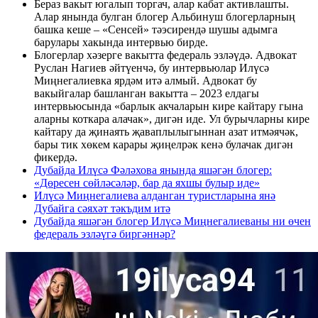
Бераз вакыт югалып торгач, алар кабат активлашты.
Алар янында булган блогер Альбинуш блогерларның
башка кеше – «Сенсей» тәэсирендә шушы адымга
барулары хакында интервью бирде.
Блогерлар хәзерге вакытта федераль эзләүдә. Адвокат
Руслан Нагиев әйтүенчә, бу интервьюлар Илүсә
Миңнегалиевка ярдәм итә алмый. Адвокат бу
вакыйгалар башланган вакытта – 2023 елдагы
интервьюсында «барлык акчаларын кире кайтару гына
аларны коткара алачак», дигән иде. Ул бурычларны кире
кайтару да җинаять җаваплылыгыннан азат итмәячәк,
бары тик хөкем карары җиңелрәк кенә булачак дигән
фикердә.
Дубайда Илүсә Фәләхова янында яшәгән блогер:
«Дөресен сөйләсәләр, бар да яхшы булыр иде»
Илүсә Миңнегалиева алданган туристларына янә
Дубайга сәяхәт тәкъдим итә
Дубайда яшәгән блогер Илүсә Миңнегалиеваны ни өчен
федераль эзләүгә биргәннәр?