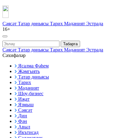
Сәясәт
Татар дөньясы
Тарих
Мәдәният
Эстрада
16+
Табарга
Сәясәт
Татар дөньясы
Тарих
Мәдәният
Эстрада
Сәхифәләр
Ясалма Фәһем
Җәмгыять
Татар дөньясы
Тарих
Мәдәният
Шоу-бизнес
Иҗат
Язмыш
Сәясәт
Дин
Фән
Авыл
Икътисад
Сәламәтлек