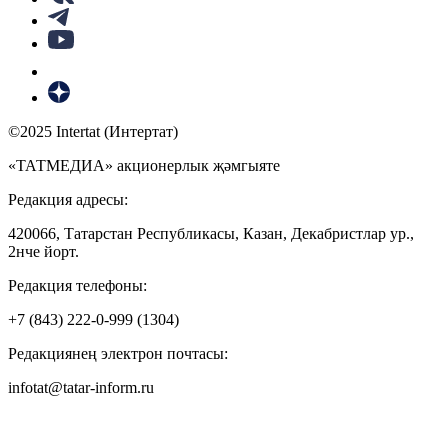
©2025 Intertat (Интертат)
«ТАТМЕДИА» акционерлык җәмгыяте
Редакция адресы:
420066, Татарстан Республикасы, Казан, Декабристлар ур.,
2нче йорт.
Редакция телефоны:
+7 (843) 222-0-999 (1304)
Редакциянең электрон почтасы:
infotat@tatar-inform.ru