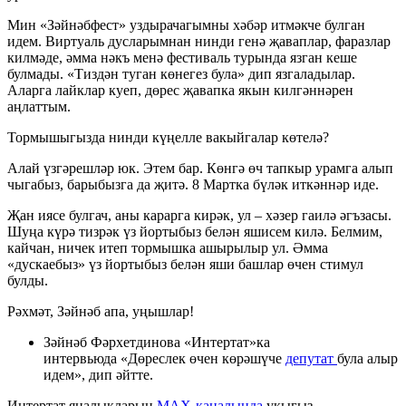
Мин «Зәйнәбфест» уздырачагымны хәбәр итмәкче булган
идем. Виртуаль дусларымнан нинди генә җаваплар, фаразлар
килмәде, әмма нәкъ менә фестиваль турында язган кеше
булмады. «Тиздән туган көнегез була» дип язгаладылар.
Аларга лайклар куеп, дөрес җавапка якын килгәннәрен
аңлаттым.
Тормышыгызда нинди күңелле вакыйгалар көтелә?
Алай үзгәрешләр юк. Этем бар. Көнгә өч тапкыр урамга алып
чыгабыз, барыбызга да җитә. 8 Мартка бүләк иткәннәр иде.
Җан иясе булгач, аны карарга кирәк, ул – хәзер гаилә әгъзасы.
Шуңа күрә тизрәк үз йортыбыз белән яшисем килә. Белмим,
кайчан, ничек итеп тормышка ашырылыр ул. Әмма
«дускаебыз» үз йортыбыз белән яши башлар өчен стимул
булды.
Рәхмәт, Зәйнәб апа, уңышлар!
Зәйнәб Фәрхетдинова «Интертат»ка
интервьюда «Дөреслек өчен көрәшүче
депутат
була алыр
идем», дип әйтте.
Интертат яңалыкларын
MAX-каналында
укыгыз