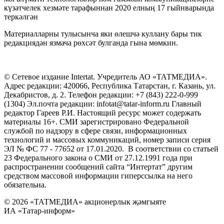
күзәтчелек хезмәте тарафыннан 2020 елның 17 гыйнварында
теркәлгән
Материалларны тулысынча яки өлешчә куллану бары тик
редакциядән язмача рөхсәт булганда гына мөмкин.
© Сетевое издание Intertat. Учредитель АО «ТАТМЕДИА».
Адрес редакции: 420066, Республика Татарстан, г. Казань, ул.
Декабристов, д. 2. Телефон редакции: +7 (843) 222-0-999
(1304) Эл.почта редакции: infotat@tatar-inform.ru Главный
редактор Гареев Р.И. Настоящий ресурс может содержать
материалы 16+. СМИ зарегистрировано Федеральной
службой по надзору в сфере связи, информационных
технологий и массовых коммуникаций, номер записи серия
ЭЛ № ФС 77 - 77652 от 17.01.2020. В соответствии со статьей
23 Федерального закона о СМИ от 27.12.1991 года при
распространении сообщений сайта “Интертат” другим
средством массовой информации гиперссылка на него
обязательна.
© 2026 «ТАТМЕДИА» акционерлык җәмгыяте
ИА «Татар-информ»