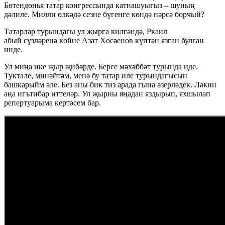
Бөтендөнья татар конгрессында катнашуыгыз – шуның
дәлиле. Милли өлкәдә сезне бүгенге көндә нәрсә борчый?
Татарлар турындагы ул җырга килгәндә, Ркаил
абый сүзләренә көйне Азат Хөсәенов күптән язган булган
инде.
Ул миңа ике җыр җибәрде. Берсе мәхәббәт турында иде.
Туктале, минәйтәм, менә бу татар иле турындагысын
башкарыйм әле. Без аны бик тиз арада гына әзерләдек. Ләкин
аңа игътибар иттеләр. Ул җырны яңадан яздырып, яхшылап
репертуарыма кертәсем бар.