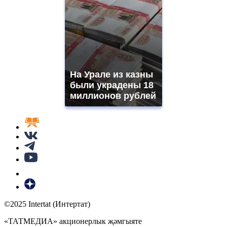
На Урале из казны
были украдены 18
миллионов рублей
©2025 Intertat (Интертат)
«ТАТМЕДИА» акционерлык җәмгыяте