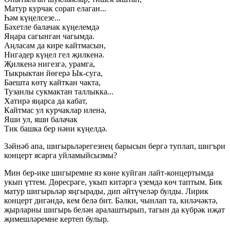
Матур курчак сорап елаган...
Һәм күңелсезе...
Бәхетле балачак күңелемдә
Яңара сагынган чагымда.
Аңласам да кире кайтмасын,
Нигәдер күңел гел җилкенә.
Җилкенә нигезгә, урамга,
Тыкрыктан йөгерә Ык-суга,
Баешта көтү кайткан чакта,
Тузанлы сукмактан таллыкка...
Хатирә яңарса да кабат,
Кайтмас ул курчаклар иленә,
Яши ул, яши балачак
Тик башка бер нәни күңелдә.
Зәйнәб апа, шигырьләрегезнең барысын бергә туплап, шигъри
концерт ясарга уйламыйсызмы?
Мин бер-ике шигыремне яз көне куйган лайт-концертымда
укып үттем. Дөресрәге, укып китәргә үземдә көч таптым. Бик
матур шигырьләр яңгырады, дип әйтүчеләр булды. Лирик
концерт дигәндә, кем белә бит. Бәлки, чынлап та, киләчәктә,
җырларны шигырь белән аралаштырып, тагын да күбрәк иҗат
җимешләремне кертеп булыр.