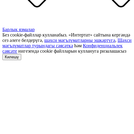
Барлык язмалар
Без cookie-файллар кулланабыз. «Интертат» сайтына кергәндә
сез әлеге белдерүгә,
шәхси мәгълүматларны эшкәртүгә
,
Шәхси
мәгълүматлар турындагы сәясәткә
һәм
Конфиденциальлек
сәясәте
нигезендә cookie файлларын куллануга ризалашасыз
Килешү