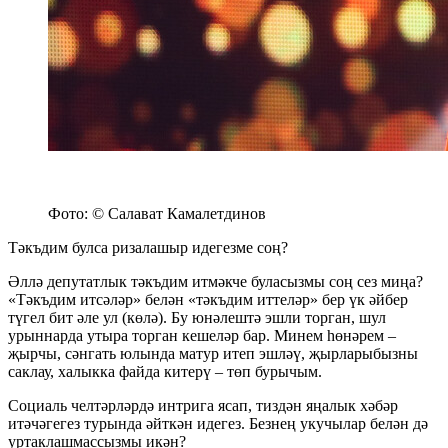
Фото: © Салават Камалетдинов
Тәкъдим булса ризалашыр идегезме соң?
Әллә депутатлык тәкъдим итмәкче буласызмы соң сез миңа?
«Тәкъдим итсәләр» белән «тәкъдим иттеләр» бер үк әйбер
түгел бит әле ул (көлә). Бу юнәлештә эшли торган, шул
урыннарда утыра торган кешеләр бар. Минем һөнәрем –
җырчы, сәнгать юлында матур итеп эшләү, җырларыбызны
саклау, халыкка файда китерү – төп бурычым.
Социаль челтәрләрдә интрига ясап, тиздән яңалык хәбәр
итәчәгегез турында әйткән идегез. Безнең укучылар белән дә
уртаклашмассызмы икән?