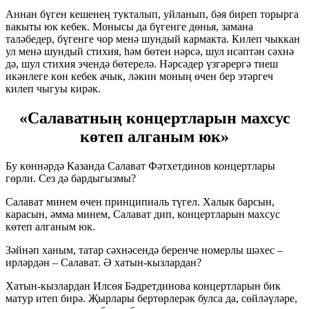
Аннан бүген кешенең тукталып, уйланып, бәя биреп торырга
вакыты юк кебек. Монысы да бүгенге дөнья, замана
таләбедер, бүгенге чор менә шундый кармакта. Килеп чыккан
ул менә шундый стихия, һәм бөтен нәрсә, шул исәптән сәхнә
дә, шул стихия эчендә бөтерелә. Нәрсәдер үзгәрергә тиеш
икәнлеге көн кебек ачык, ләкин моның өчен бер этәргеч
килеп чыгуы кирәк.
«Салаватның концертларын махсус
көтеп алганым юк»
Бу көннәрдә Казанда Салават Фәтхетдинов концертлары
гөрли. Сез дә бардыгызмы?
Салават минем өчен принципиаль түгел. Халык барсын,
карасын, әмма минем, Салават дип, концертларын махсус
көтеп алганым юк.
Зәйнәп ханым, татар сәхнәсендә беренче номерлы шәхес –
ирләрдән – Салават. Ә хатын-кызлардан?
Хатын-кызлардан Илсөя Бәдретдинова концертларын бик
матур итеп бирә. Җырлары бертөрлерәк булса да, сөйләүләре,