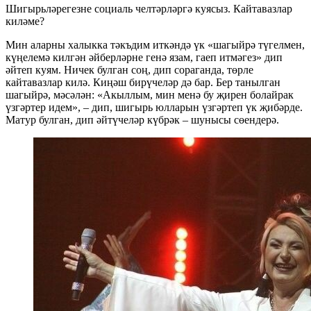
Шигырьләрегезне социаль челтәрләргә куясыз. Кайтавазлар
киләме?
Мин аларны халыкка тәкъдим иткәндә үк «шагыйрә түгелмен,
күңелемә килгән әйберләрне генә язам, гаеп итмәгез» дип
әйтеп куям. Ничек булган соң, дип сораганда, төрле
кайтавазлар килә. Киңәш бирүчеләр дә бар. Бер танылган
шагыйрә, мәсәлән: «Акыллым, мин менә бу җирен болайрак
үзгәртер идем», – дип, шигырь юлларын үзгәртеп үк җибәрде.
Матур булган, дип әйтүчеләр күбрәк – шунысы сөендерә.