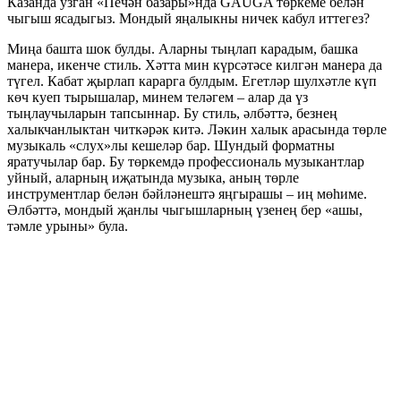
Казанда узган «Печән базары»нда GAUGA төркеме белән
чыгыш ясадыгыз. Мондый яңалыкны ничек кабул иттегез?
Миңа башта шок булды. Аларны тыңлап карадым, башка
манера, икенче стиль. Хәтта мин күрсәтәсе килгән манера да
түгел. Кабат җырлап карарга булдым. Егетләр шулхәтле күп
көч куеп тырышалар, минем теләгем – алар да үз
тыңлаучыларын тапсыннар. Бу стиль, әлбәттә, безнең
халыкчанлыктан читкәрәк китә. Ләкин халык арасында төрле
музыкаль «слух»лы кешеләр бар. Шундый форматны
яратучылар бар. Бу төркемдә профессиональ музыкантлар
уйный, аларның иҗатында музыка, аның төрле
инструментлар белән бәйләнештә яңгырашы – иң мөһиме.
Әлбәттә, мондый җанлы чыгышларның үзенең бер «ашы,
тәмле урыны» була.