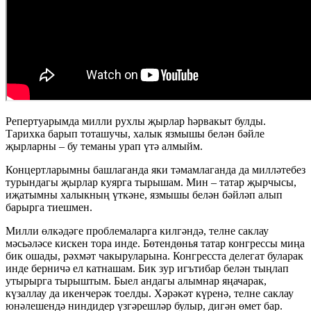
Репертуарымда милли рухлы җырлар һәрвакыт булды.
Тарихка барып тоташучы, халык язмышы белән бәйле
җырларны – бу теманы урап үтә алмыйм.
Концертларымны башлаганда яки тәмамлаганда да милләтебез
турындагы җырлар куярга тырышам. Мин – татар җырчысы,
иҗатымны халыкның үткәне, язмышы белән бәйләп алып
барырга тиешмен.
Милли өлкәдәге проблемаларга килгәндә, телне саклау
мәсьәләсе кискен тора инде. Бөтендөнья татар конгрессы миңа
бик ошады, рәхмәт чакыруларына. Конгресста делегат буларак
инде берничә ел катнашам. Бик зур игътибар белән тыңлап
утырырга тырыштым. Быел андагы алымнар яңачарак,
күзаллау да икенчерәк тоелды. Хәрәкәт күренә, телне саклау
юнәлешендә ниндидер үзгәрешләр булыр, дигән өмет бар.