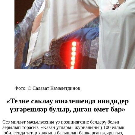
Фото: © Салават Камалетдинов
«Телне саклау юнәлешендә ниндидер
үзгәрешләр булыр, дигән өмет бар»
Сез милләт мәсьәләсендә үз позициягезне белдерү белән
аерылып торасыз. «Казан утлары» журналының 100 еллык
юбилеенда татар халкына багышлап башкарган җырыгыз,