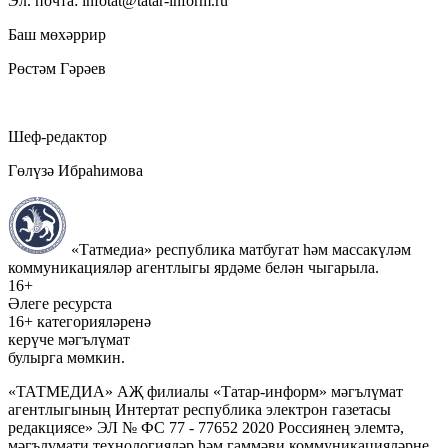
Эл. почта: infotat@tatar-inform.ru
Баш мөхәррир
Рөстәм Гәрәев
Шеф-редактор
Гөлүзә Ибраһимова
«Татмедиа» республика матбугат һәм массакүләм
коммуникацияләр агентлыгы ярдәме белән чыгарыла.
16+
Әлеге ресурста
16+ категорияләренә
керүче мәгълүмат
булырга мөмкин.
«ТАТМЕДИА» АҖ филиалы «Татар-информ» мәгълүмат
агентлыгының Интертат республика электрон газетасы
редакциясе» ЭЛ № ФС 77 - 77652 2020 Россиянең элемтә,
мәгълүмати технологияләр һәм гаммәви коммуникацияләрне