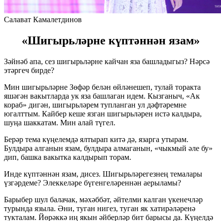
Салават Камалетдинов
«Шигырьләрне күптәннән язам»
Зәйнәб апа, сез шигырьләрне кайчан яза башладыгыз? Нәрсә
этәргеч бирде?
Мин шигырьләрне Зөфәр белән өйләнешеп, тулай торакта
яшәгән вакытларда ук яза башлаган идем. Кызганыч, «Ак
кораб» дигән, шигырьләрем тупланган ул дәфтәремне
югалттым. Кайбер кеше язган шигырьләрен истә калдыра,
шуңа шаккатам. Мин алай түгел.
Берәр тема күңелемдә ялтырап китә дә, язарга утырам.
Булдыра алганын язам, булдыра алмаганын, «чыкмый әле бу»
дип, башка вакытка калдырып торам.
Инде күптәннән язам, дисез. Шигырьләрегезнең темалары
үзгәрдеме? Элеккеләре бүгенгеләреннән аерыламы?
Барыбер шул балачак, мәхәббәт, әйтелми калган үкенечләр
турында языла. Әни, туган нигез, туган як хатирәләренә
тукталам. Йөрәккә иң якын әйберләр бит барысы да. Күңелдә