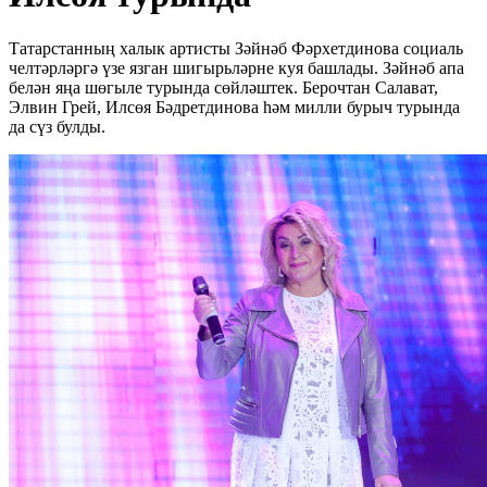
Татарстанның халык артисты Зәйнәб Фәрхетдинова социаль
челтәрләргә үзе язган шигырьләрне куя башлады. Зәйнәб апа
белән яңа шөгыле турында сөйләштек. Берочтан Салават,
Элвин Грей, Илсөя Бәдретдинова һәм милли бурыч турында
да сүз булды.