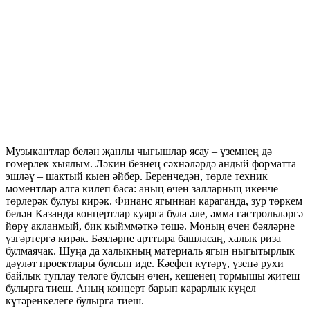
Музыкантлар белән җанлы чыгышлар ясау – үземнең дә
гомерлек хыялым. Ләкин безнең сәхнәләрдә андый форматта
эшләү – шактый кыен әйбер. Беренчедән, төрле техник
моментлар алга килеп баса: аның өчен залларның икенче
төрлерәк булуы кирәк. Финанс ягыннан караганда, зур төркем
белән Казанда концертлар куярга була әле, әмма гастрольләргә
йөрү акланмый, бик кыйммәткә төшә. Моның өчен бәяләрне
үзгәртергә кирәк. Бәяләрне арттыра башласаң, халык риза
булмаячак. Шуңа да халыкның материаль ягын ныгытырлык
дәүләт проектлары булсын иде. Кәефен күтәрү, үзенә рухи
байлык туплау теләге булсын өчен, кешенең тормышы җитеш
булырга тиеш. Аның концерт барып карарлык күңел
күтәренкелеге булырга тиеш.