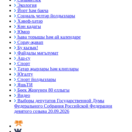
Экология
Йорт һәм бакча
Социаль челтәр йолдызлары
Хәвеф-хәтәр
Көн кадагы
Юмор
Һава торышы һәм ай календаре
Сорау-җавап
Бу кызык!
Файдалы мәгълүмат
Аш-су
Спорт
Татар җырлары һәм клиплары
Югалту
Спорт йолдызлары
ЯшьТИ
Бөек Җиңүнең 80 еллыгы
Видео
Выборы депутатов Государственной Думы
Федерального Собрания Российской Федерации
девятого созыва 20.09.2026