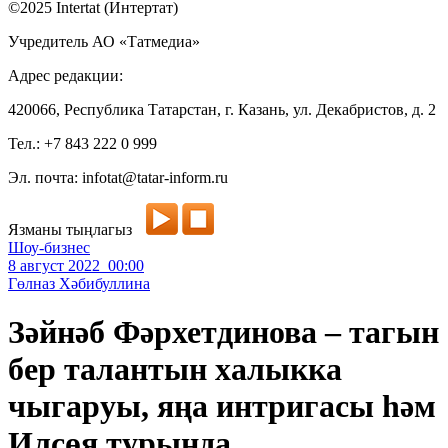
©2025 Intertat (Интертат)
Учредитель АО «Татмедиа»
Адрес редакции:
420066, Республика Татарстан, г. Казань, ул. Декабристов, д. 2
Тел.: +7 843 222 0 999
Эл. почта: infotat@tatar-inform.ru
Язманы тыңлагыз
Шоу-бизнес
8 август 2022 00:00
Гөлназ Хәбибуллина
Зәйнәб Фәрхетдинова – тагын
бер талантын халыкка
чыгаруы, яңа интригасы һәм
Илсөя турында