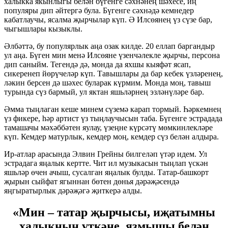
халыкка якынлыгы белән бүгенге сәхнәнең шәхесе, иң
популяры дип әйтергә була. Бүгенге сәхнәдә кемнедер
кабатлаучы, ясалма җырчылар күп. Ә Илсөянең үз сүзе бар,
чыгышлары кызыклы.
Әлбәттә, бу популярлык аңа озак килде. 20 еллап баргандыр
ул аңа. Бүген мин менә Илсөяне үзенчәлекле җырчы, персона
дип саныйм. Тегендә дә, монда да яхшы кыяфәт ясап,
сикеренеп йөрүчеләр күп. Тавышлары да бар кебек үзләренең,
ләкин берсен дә шәхес буларак күрмим. Монда моң, тавыш
турында сүз бармый, ул яктан яшьләрнең эзләнүләре бар.
Әмма тыңлаган кеше минем сүземә карап тормый. Һәркемнең
үз фикере, һәр артист үз тыңлаучысын таба. Бүгенге эстрадада
тамашачы мәхәббәтен яулау, үзеңне күрсәтү мөмкинлекләре
күп. Кемдер матурлык, кемдер моң, кемдер сүз белән алдыра.
Ир-атлар арасында Элвин Грейны билгеләп үтәр идем. Ул
эстрадага яңалык кертте. Чит ил музыкасын тыңлап үскән
яшьләр өчен ачыш, сусалган яңалык булды. Татар-башкорт
җырын сыйфат ягыннан бөтен дөнья дәрәҗәсендә
яңгыратырлык дәрәҗәгә җиткерә алды.
«Мин – татар җырчысы, иҗатымны
халыкның үткәне, язмышы белән