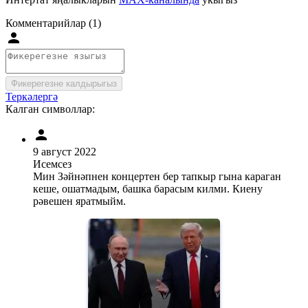
Комментарийлар (1)
Фикерегезне калдырыгыз
Теркәлергә
Калган символлар:
9 август 2022
Исемсез
Мин Зәйнәпнен концертен бер тапкыр гына караган
кеше, ошатмадым, башка барасым килми. Киену
рәвешен яратмыйм.