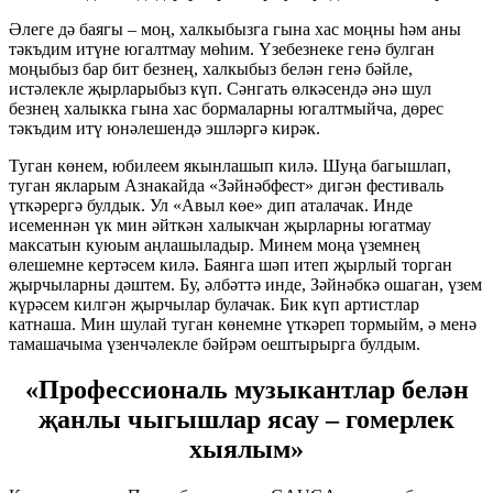
Әлеге дә баягы – моң, халкыбызга гына хас моңны һәм аны
тәкъдим итүне югалтмау мөһим. Үзебезнеке генә булган
моңыбыз бар бит безнең, халкыбыз белән генә бәйле,
истәлекле җырларыбыз күп. Сәнгать өлкәсендә әнә шул
безнең халыкка гына хас бормаларны югалтмыйча, дөрес
тәкъдим итү юнәлешендә эшләргә кирәк.
Туган көнем, юбилеем якынлашып килә. Шуңа багышлап,
туган якларым Азнакайда «Зәйнәбфест» дигән фестиваль
үткәрергә булдык. Ул «Авыл көе» дип аталачак. Инде
исеменнән үк мин әйткән халыкчан җырларны югатмау
максатын куюым аңлашыладыр. Минем моңа үземнең
өлешемне кертәсем килә. Баянга шәп итеп җырлый торган
җырчыларны дәштем. Бу, әлбәттә инде, Зәйнәбкә ошаган, үзем
күрәсем килгән җырчылар булачак. Бик күп артистлар
катнаша. Мин шулай туган көнемне үткәреп тормыйм, ә менә
тамашачыма үзенчәлекле бәйрәм оештырырга булдым.
«Профессиональ музыкантлар белән
җанлы чыгышлар ясау – гомерлек
хыялым»