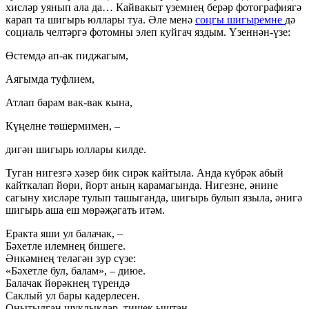
хисләр уянып ала да… Кайвакыт үземнең берәр фотографиягә
карап та шигырь юллары туа. Әле менә
соңгы шигыремне
дә
социаль челтәргә фотомны элеп куйгач яздым. Үзеннән-үзе:
Өстемдә ап-ак пиджагым,
Аягымда туфлием,
Атлап барам вак-вак кына,
Күңелне төшермимен, –
дигән шигырь юллары килде.
Туган нигезгә хәзер бик сирәк кайтыла. Анда күбрәк абый
кайткалап йөри, йорт аның карамагында. Нигезне, әнине
сагыну хисләре тулып ташыганда, шигырь булып языла, әнигә
шигырь аша еш мөрәҗәгать итәм.
Еракта яши ул балачак, –
Бәхетле илемнең бишеге.
Әнкәмнең теләгән зур сүзе:
«Бәхетле бул, балам», – диюе.
Балачак йөрәкнең түрендә
Саклый ул бары кадерлесен.
Онытылган шуклыклар, тишек ыштан,