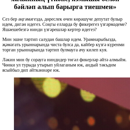
бәйләп алып барырга тиешмен»
Сез бер әңгәмәгездә, дөреслек өчен көрәшүче депутат булыр
идем, дигән идегез. Соңгы елларда бу фикерегез үзгәрмәдеме?
Яшәешебезгә нинди үзгәрешләр кертер идегез?
Мин эшне тәртип салудан башлар идем. Урамнарыбызда,
җәмәгать урыннарында чиста булса да, кайбер күзгә күренми
торган урыннарында тәртип булмауга ачу килеп куя.
Ләкин мин бу сорауга ниндидер төгәл фикерләр әйтә алмыйм.
Чөнки ул турыда утырып уйлаганым юк, андый тәкъдим
ясыйбыз дип әйткәннәре юк.