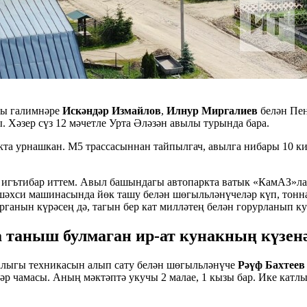
ты галимнәре
Искәндәр Измайлов
,
Илнур Миргалиев
белән Пен
 Хәзер сүз 12 мәчетле Урта Әләзән авылы турында бара.
ыкта урнашкан. М5 трассасыннан тайпылгач, авылга нибары 10 к
игътибар иттем. Авыл башындагы автопаркта ватык «КамАЗ»лар
ә шәхси машинасында йөк ташу белән шөгыльләнүчеләр күп, тонн
ганын күрәсең дә, тагын бер кат милләтең белән горурланып к
а таныш булмаган ир-ат кунакның күзе
җалыгы техникасын алып сату белән шөгыльләнүче
Рәүф Бахтее
р чамасы. Аның мәктәптә укучы 2 малае, 1 кызы бар. Ике катлы 