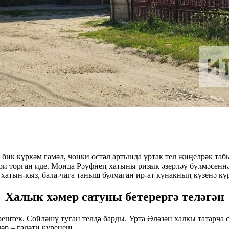
 бик күркәм гамәл, чөнки өстәл артында уртак тел җиңелрәк табы
йөри торган иде. Монда Рәүфнең хатыны ризык әзерләү бүлмәсен
 хатын-кыз, бала-чага таныш булмаган ир-ат кунакның күзенә к
Халык хәмер сатуны бетерергә теләгән
рештек. Сөйләшү туган телдә барды. Урта Әләзән халкы татарча 
әр – гадәти күренеш.