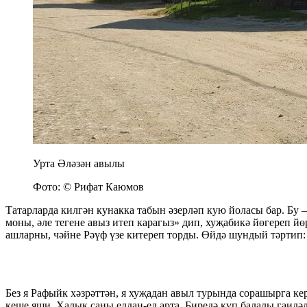
Урта Әләзән авылы
Фото: © Рифат Каюмов
Татарларда килгән кунакка табын әзерләп кую йоласы бар. Бу –
моны, әле тегене авыз итеп карагыз» дип, хуҗабикә йөгереп 
ашларны, чәйне Рәүф үзе китереп торды. Өйдә шундый тәртип:
Без я Рафыйк хәзрәттән, я хуҗадан авыл турында сорашырга ке
кеше яши. Халык саны елдан-ел арта. Биредә күп балалы гаиләл