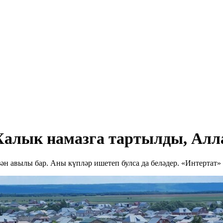
Халык намазга тартылды, Алла
әзән авылы бар. Аны күпләр ишетеп булса да беләдер. «Интертат