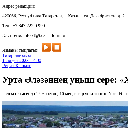
Адрес редакции:
420066, Республика Татарстан, г. Казань, ул. Декабристов, д. 2
Тел.: +7 843 222 0 999
Эл. почта: infotat@tatar-inform.ru
Язманы тыңлагыз
Татар дөньясы
1 август 2023 14:00
Рифат Каюмов
Урта Әләзәннең уңыш сере: «
Пенза өлкәсендә 12 мәчетле, 10 мең татар яши торган Урта Әл