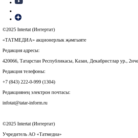
©2025 Intertat (Интертат)
«ТАТМЕДИА» акционерлык җәмгыяте
Редакция адресы:
420066, Татарстан Республикасы, Казан, Декабристлар ур., 2нче
Редакция телефоны:
+7 (843) 222-0-999 (1304)
Редакциянең электрон почтасы:
infotat@tatar-inform.ru
©2025 Intertat (Интертат)
Учредитель АО «Татмедиа»