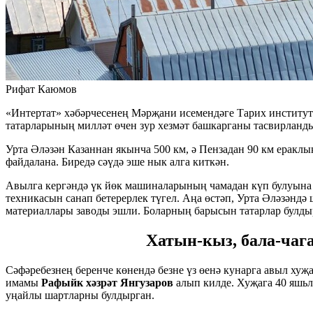
Рифат Каюмов
«Интертат» хәбәрчесенең Мәрҗани исемендәге Тарих институ
татарларының милләт өчен зур хезмәт башкарганы тасвирланды.
Урта Әләзән Казаннан якынча 500 км, ә Пензадан 90 км еракл
файдалана. Биредә сәүдә эше нык алга киткән.
Авылга кергәндә үк йөк машиналарының чамадан күп булуына 
техникасын санап бетерерлек түгел. Аңа өстәп, Урта Әләзәнд
материаллары заводы эшли. Боларның барысын татарлар булдыр
Хатын-кыз, бала-чаг
Сәфәребезнең беренче көнендә безне үз өенә кунарга авыл ху
имамы
Рафыйк хәзрәт Янгузаров
алып килде. Хуҗага 40 яшьлә
уңайлы шартларны булдырган.