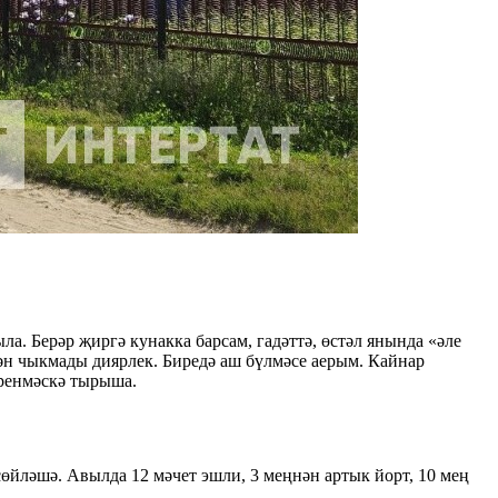
ла. Берәр җиргә кунакка барсам, гадәттә, өстәл янында «әле
нән чыкмады диярлек. Биредә аш бүлмәсе аерым. Кайнар
үренмәскә тырыша.
сөйләшә. Авылда 12 мәчет эшли, 3 меңнән артык йорт, 10 мең