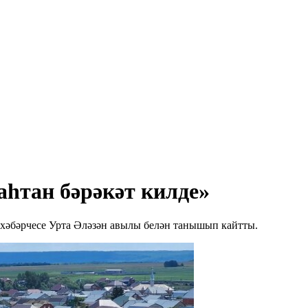
һтан бәрәкәт килде»
» хәбәрчесе Урта Әләзән авылы белән танышып кайтты.