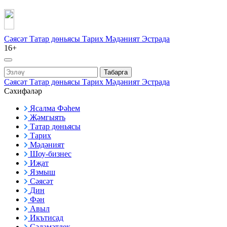
Сәясәт
Татар дөньясы
Тарих
Мәдәният
Эстрада
16+
Табарга
Сәясәт
Татар дөньясы
Тарих
Мәдәният
Эстрада
Сәхифәләр
Ясалма Фәһем
Җәмгыять
Татар дөньясы
Тарих
Мәдәният
Шоу-бизнес
Иҗат
Язмыш
Сәясәт
Дин
Фән
Авыл
Икътисад
Сәламәтлек