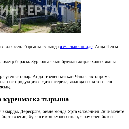
за өлкәсенә барганы турында
язма чыккан иде
. Анда Пенза
илометр барасы. Зур юлга якын булудан җирле халык яхшы
 сүтеп саталар. Анда тезелеп киткән Чаллы автопромы
алап ит продукциясе җитештерелә, якында гына төзелеш
уясың.
нә күренмәскә тырыша
в
чакырды. Дөресрәге, безне монда Урта Әләзәннең 2нче мәчете
йорт төзегән, бүгенге көн күзлегеннән, яшәү өчен бөтен