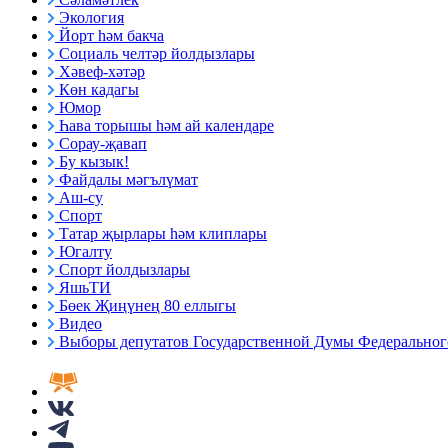
Экология
Йорт һәм бакча
Социаль челтәр йолдызлары
Хәвеф-хәтәр
Көн кадагы
Юмор
Һава торышы һәм ай календаре
Сорау-җавап
Бу кызык!
Файдалы мәгълүмат
Аш-су
Спорт
Татар җырлары һәм клиплары
Югалту
Спорт йолдызлары
ЯшьТИ
Бөек Җиңүнең 80 еллыгы
Видео
Выборы депутатов Государственной Думы Федерального