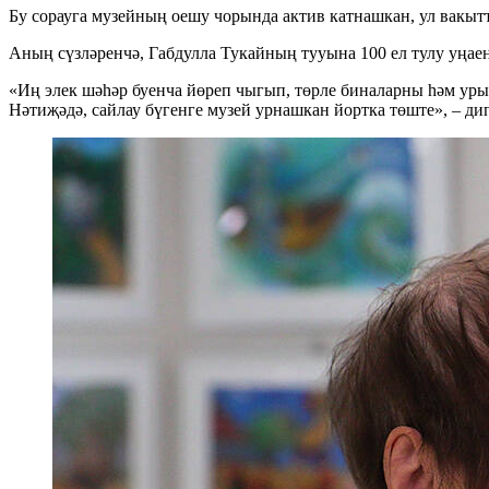
Бу сорауга музейның оешу чорында актив катнашкан, ул вакы
Аның сүзләренчә, Габдулла Тукайның тууына 100 ел тулу уңае
«Иң элек шәһәр буенча йөреп чыгып, төрле биналарны һәм ур
Нәтиҗәдә, сайлау бүгенге музей урнашкан йортка төште», – дип