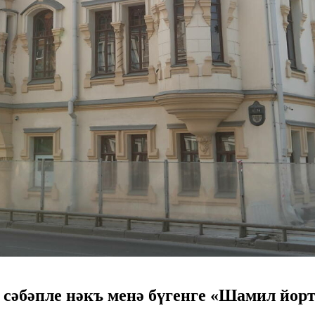
 сәбәпле нәкъ менә бүгенге «Шамил йор