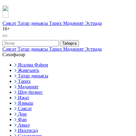
Сәясәт
Татар дөньясы
Тарих
Мәдәният
Эстрада
16+
Табарга
Сәясәт
Татар дөньясы
Тарих
Мәдәният
Эстрада
Сәхифәләр
Ясалма Фәһем
Җәмгыять
Татар дөньясы
Тарих
Мәдәният
Шоу-бизнес
Иҗат
Язмыш
Сәясәт
Дин
Фән
Авыл
Икътисад
Сәламәтлек