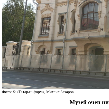
Фото: © «Татар-информ», Михаил Захаров
Музей өчен ни