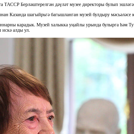
тта ТАССР Берләштерелгән дәүләт музее директоры булып эшләг
ннан Казанда шагыйрьгә багышланган музей булдыру мәсьәләсе к
ыннарны карадык. Музей халыкка уңайлы урында булырга һәм Ту
 искә алды ул.