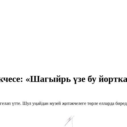
чесе: «Шагыйрь үзе бу йортка
геләп үтте. Шул уңайдан музей җитәкчелеге төрле елларда бире