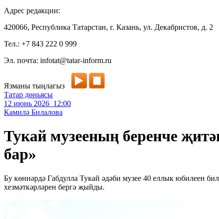
Адрес редакции:
420066, Республика Татарстан, г. Казань, ул. Декабристов, д. 2
Тел.: +7 843 222 0 999
Эл. почта: infotat@tatar-inform.ru
Язманы тыңлагыз
Татар дөньясы
12 июнь 2026 12:00
Камилә Билалова
Тукай музееның беренче җитәк
бар»
Бу көннәрдә Габдулла Тукай әдәби музее 40 еллык юбилеен бил
хезмәткәрләрен бергә җыйды.