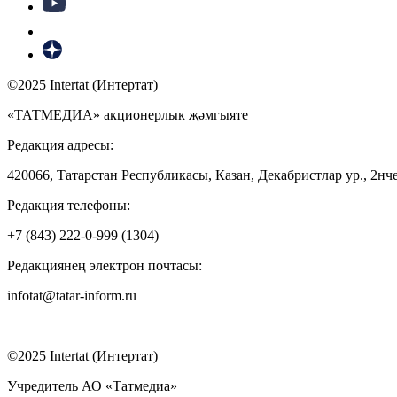
©2025 Intertat (Интертат)
«ТАТМЕДИА» акционерлык җәмгыяте
Редакция адресы:
420066, Татарстан Республикасы, Казан, Декабристлар ур., 2нче
Редакция телефоны:
+7 (843) 222-0-999 (1304)
Редакциянең электрон почтасы:
infotat@tatar-inform.ru
©2025 Intertat (Интертат)
Учредитель АО «Татмедиа»