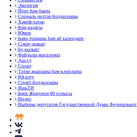
Экология
Йорт һәм бакча
Социаль челтәр йолдызлары
Хәвеф-хәтәр
Көн кадагы
Юмор
Һава торышы һәм ай календаре
Сорау-җавап
Бу кызык!
Файдалы мәгълүмат
Аш-су
Спорт
Татар җырлары һәм клиплары
Югалту
Спорт йолдызлары
ЯшьТИ
Бөек Җиңүнең 80 еллыгы
Видео
Выборы депутатов Государственной Думы Федерального