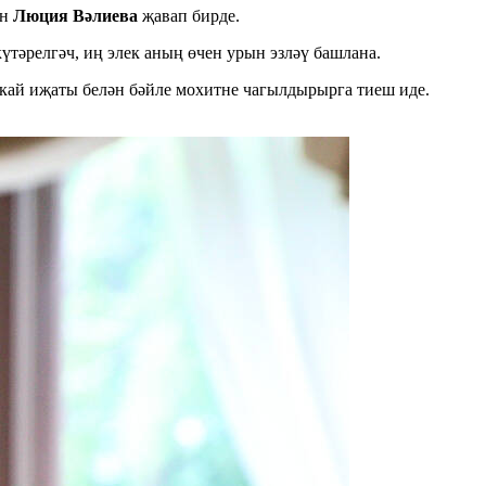
ән
Люция Вәлиева
җавап бирде.
үтәрелгәч, иң элек аның өчен урын эзләү башлана.
кай иҗаты белән бәйле мохитне чагылдырырга тиеш иде.