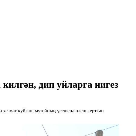
 килгән, дип уйларга нигез
дә хезмәт куйган, музейның үсешенә өлеш керткән