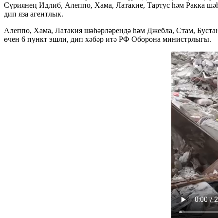
Сүриянең Идлиб, Алеппо, Хама, Латакие, Тартус һәм Ракка шә
дип яза агентлык.
Алеппо, Хама, Латакия шәһәрләрендә һәм Джебла, Стам, Буста
өчен 6 пункт эшли, дип хәбәр итә РФ Оборона министрлыгы.