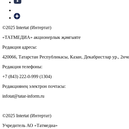
©2025 Intertat (Интертат)
«ТАТМЕДИА» акционерлык җәмгыяте
Редакция адресы:
420066, Татарстан Республикасы, Казан, Декабристлар ур., 2нче
Редакция телефоны:
+7 (843) 222-0-999 (1304)
Редакциянең электрон почтасы:
infotat@tatar-inform.ru
©2025 Intertat (Интертат)
Учредитель АО «Татмедиа»