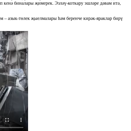
 кенә биналары җимерек. Эзләү-коткару эшләре дәвам итә,
м – азык-төлек җыелмалары һәм беренче кирәк-яраклар бирү