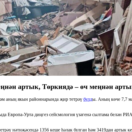
еңнән артык, Төркиядә – өч меңнән арты
 һәм аның якын районнарында җир тетрәү
булд
ы. Аның көче 7,7 м
рыда Европа-Урта диңгез сейсмология үзәгенә сылтама белән РИ
етрәү нәтиҗәсендә 1356 кеше һәлак булган һәм 3419дан артык ке