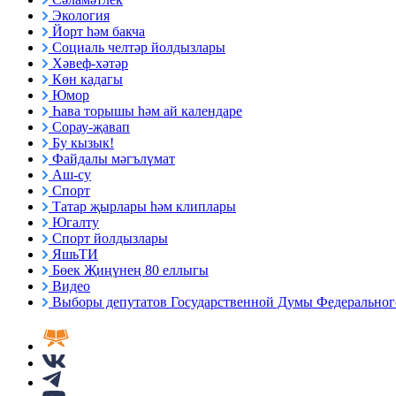
Экология
Йорт һәм бакча
Социаль челтәр йолдызлары
Хәвеф-хәтәр
Көн кадагы
Юмор
Һава торышы һәм ай календаре
Сорау-җавап
Бу кызык!
Файдалы мәгълүмат
Аш-су
Спорт
Татар җырлары һәм клиплары
Югалту
Спорт йолдызлары
ЯшьТИ
Бөек Җиңүнең 80 еллыгы
Видео
Выборы депутатов Государственной Думы Федерального