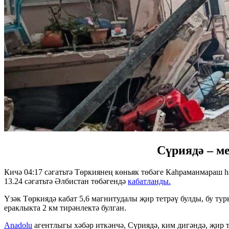
Сүриядә – м
Кичә 04:17 сәгатьтә Төркиянең көньяк төбәге Каһраманмараш
13.24 сәгатьтә Әлбистан төбәгендә
кабатланды.
Үзәк Төркиядә кабат 5,6 магнитудалы җир тетрәү булды, бу ту
ераклыкта 2 км тирәнлектә булган.
Anadolu
агентлыгы хәбәр иткәнчә, Сүриядә, ким дигәндә, җир т