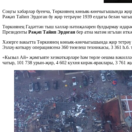
Соңгы хәбәрләр буенча, Төркиянең көньяк-көнчыгышында җир 
Рәҗәп Тайип Эрдоган бу җир тетрәүне 1939 елдагы белән чагы
Төркиянең Гадәттән тыш хәлләр нәтиҗәләрен булдырмау идар
Президенты
Рәҗәп Тайип Эрдоган
бер атна матәм игълан иткә
Хәзерге вакытта Төркиянең көньяк-көнчыгышында җир тетрәү з
Эзләү-коткару операциясенә 360 төзелеш техникасы, 3 361 һ.б.
«Кызыл Ай» җәмгыяте хезмәткәрләре һәм төрле оешма вәкилләре
чатыр, 101 738 урын-җир, 4 602 кухня кирәк-яраклары, 3 761 җ