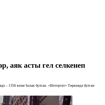
р, аяк асты гел селкенеп
дә – 1356 кеше һәлак булган. «Интертат» Төркиядә булган