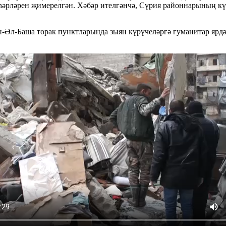
һәрләрен җимерелгән. Хәбәр ителгәнчә, Сүрия районнарының күп
н-Әл-Баша торак пунктларында зыян күрүчеләргә гуманитар ярдә