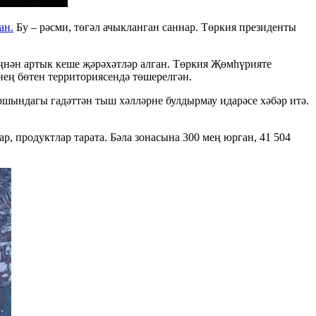
ан.
Бу – рәсми, төгәл ачыкланган саннар. Төркия президенты
ңнән артык кеше җәрәхәтләр алган. Төркия Җөмһүрияте
нең бөтен территориясендә төшерелгән.
ршындагы гадәттән тыш хәлләрне булдырмау идарәсе хәбәр итә.
, продуктлар тарата. Бәла зонасына 300 мең юрган, 41 504