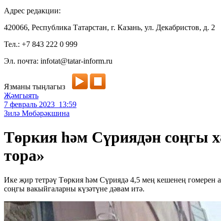
Адрес редакции:
420066, Республика Татарстан, г. Казань, ул. Декабристов, д. 2
Тел.: +7 843 222 0 999
Эл. почта: infotat@tatar-inform.ru
Язманы тыңлагыз
Җәмгыять
7 февраль 2023 13:59
Зилә Мөбәрәкшина
Төркия һәм Сүриядән соңгы хә
тора»
Ике җир тетрәү Төркия һәм Сүриядә 4,5 мең кешенең гомерен а
соңгы вакыйгаларны күзәтүне дәвам итә.