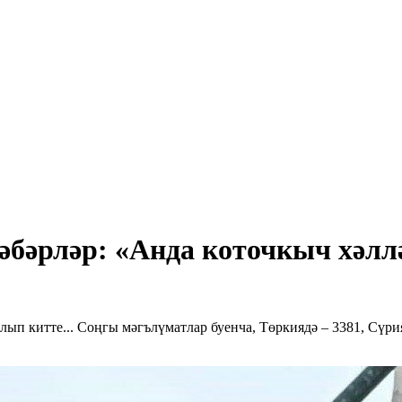
бәрләр: «Анда коточкыч хәллә
лып китте... Соңгы мәгълүматлар буенча, Төркиядә – 3381, Сүрия