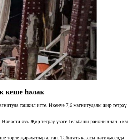
к кеше һәлак
агнитуда тәшкил итте. Икенче 7,6 магнитудалы җир тетрәү
А Новости яза. Җир тетрәү үзәге Гельбаши районыннан 5 км
ше төрле җәрәхәтләр алган. Табигать казасы нәтиҗәсендә