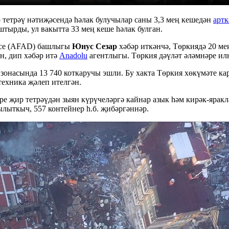
тетрәү нәтиҗәсендә һәлак булучылар саны 3,3 мең кешедән
артк
штырды, ул вакытта 33 мең кеше һәлак булган.
әсе (AFAD) башлыгы
Юнус Сезар
хәбәр иткәнчә, Төркиядә 20 ме
н, дип хәбәр итә
Anadolu
агентлыгы. Төркия дәүләт әләмнәре ил
онасында 13 740 коткаручы эшли. Бу хакта Төркия хөкүмәте ка
 техника җәлеп ителгән.
 җир тетрәүдән зыян күрүчеләргә кайнар азык һәм кирәк-яраклар
ылыткыч, 557 контейнер һ.б. җибәргәннәр.