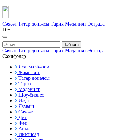
Сәясәт
Татар дөньясы
Тарих
Мәдәният
Эстрада
16+
Табарга
Сәясәт
Татар дөньясы
Тарих
Мәдәният
Эстрада
Сәхифәләр
Ясалма Фәһем
Җәмгыять
Татар дөньясы
Тарих
Мәдәният
Шоу-бизнес
Иҗат
Язмыш
Сәясәт
Дин
Фән
Авыл
Икътисад
Сәламәтлек