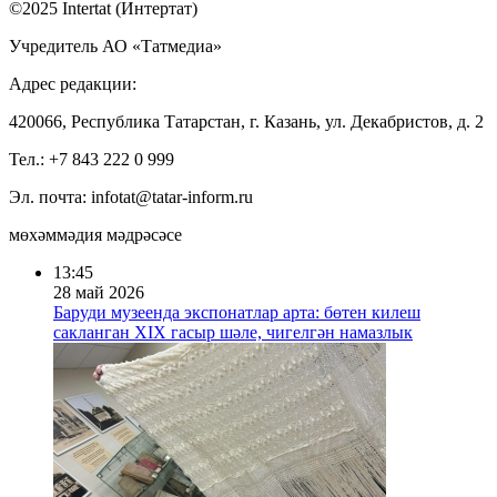
©2025 Intertat (Интертат)
Учредитель АО «Татмедиа»
Адрес редакции:
420066, Республика Татарстан, г. Казань, ул. Декабристов, д. 2
Тел.: +7 843 222 0 999
Эл. почта: infotat@tatar-inform.ru
мөхәммәдия мәдрәсәсе
13:45
28 май 2026
Баруди музеенда экспонатлар арта: бөтен килеш
сакланган XIX гасыр шәле, чигелгән намазлык