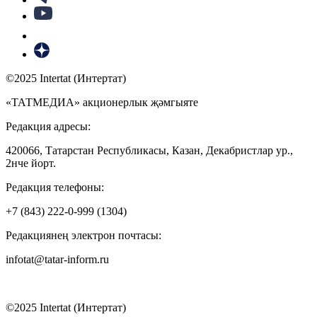
©2025 Intertat (Интертат)
«ТАТМЕДИА» акционерлык җәмгыяте
Редакция адресы:
420066, Татарстан Республикасы, Казан, Декабристлар ур.,
2нче йорт.
Редакция телефоны:
+7 (843) 222-0-999 (1304)
Редакциянең электрон почтасы:
infotat@tatar-inform.ru
©2025 Intertat (Интертат)