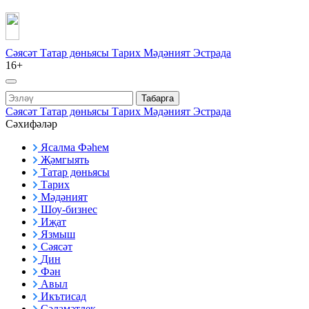
Сәясәт
Татар дөньясы
Тарих
Мәдәният
Эстрада
16+
Табарга
Сәясәт
Татар дөньясы
Тарих
Мәдәният
Эстрада
Сәхифәләр
Ясалма Фәһем
Җәмгыять
Татар дөньясы
Тарих
Мәдәният
Шоу-бизнес
Иҗат
Язмыш
Сәясәт
Дин
Фән
Авыл
Икътисад
Сәламәтлек