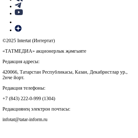
©2025 Intertat (Интертат)
«ТАТМЕДИА» акционерлык җәмгыяте
Редакция адресы:
420066, Татарстан Республикасы, Казан, Декабристлар ур.,
2нче йорт.
Редакция телефоны:
+7 (843) 222-0-999 (1304)
Редакциянең электрон почтасы:
infotat@tatar-inform.ru