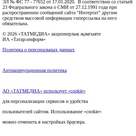
ЭЛ № ФС 77 - 77652 от 17.01.2020. В соответствии со статьей
23 Федерального закона о СМИ от 27.12.1991 года при
распространении сообщений сайта “Интертат” другим
средством массовой информации гиперссылка на него
обязательна.
© 2026 «ТАТМЕДИА» акционерлык җәмгыяте
ИА «Татар-информ»
Политика о персональных данных
Антикоррупционная политика
АО «ТАТМЕДИА» использует «cookie»
для персонализации сервисов и удобства
пользователей сайтом. Использование «cookie»
можно отменить в настройках браузера.