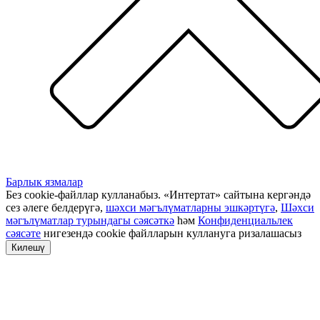
Барлык язмалар
Без cookie-файллар кулланабыз. «Интертат» сайтына кергәндә
сез әлеге белдерүгә,
шәхси мәгълүматларны эшкәртүгә
,
Шәхси
мәгълүматлар турындагы сәясәткә
һәм
Конфиденциальлек
сәясәте
нигезендә cookie файлларын куллануга ризалашасыз
Килешү