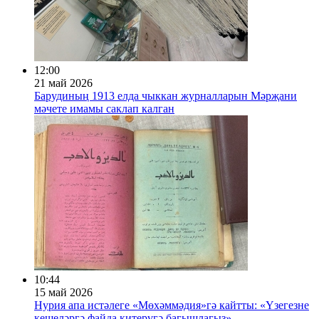
12:00
21 май 2026
Барудиның 1913 елда чыккан журналларын Мәрҗани
мәчете имамы саклап калган
10:44
15 май 2026
Нурия апа истәлеге «Мөхәммәдия»гә кайтты: «Үзегезне
кешеләргә файда китерүгә багышлагыз»