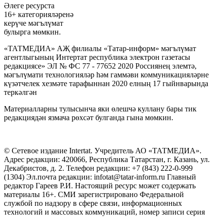
Әлеге ресурста
16+ категорияләренә
керүче мәгълүмат
булырга мөмкин.
«ТАТМЕДИА» АҖ филиалы «Татар-информ» мәгълүмат
агентлыгының Интертат республика электрон газетасы
редакциясе» ЭЛ № ФС 77 - 77652 2020 Россиянең элемтә,
мәгълүмати технологияләр һәм гаммәви коммуникацияләрне
күзәтчелек хезмәте тарафыннан 2020 елның 17 гыйнварында
теркәлгән
Материалларны тулысынча яки өлешчә куллану бары тик
редакциядән язмача рөхсәт булганда гына мөмкин.
© Сетевое издание Intertat. Учредитель АО «ТАТМЕДИА».
Адрес редакции: 420066, Республика Татарстан, г. Казань, ул.
Декабристов, д. 2. Телефон редакции: +7 (843) 222-0-999
(1304) Эл.почта редакции: infotat@tatar-inform.ru Главный
редактор Гареев Р.И. Настоящий ресурс может содержать
материалы 16+. СМИ зарегистрировано Федеральной
службой по надзору в сфере связи, информационных
технологий и массовых коммуникаций, номер записи серия