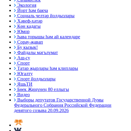
Экология
Йорт һәм бакча
Социаль челтәр йолдызлары
Хәвеф-хәтәр
Көн кадагы
Юмор
Һава торышы һәм ай календаре
Сорау-җавап
Бу кызык!
Файдалы мәгълүмат
Аш-су
Спорт
Татар җырлары һәм клиплары
Югалту
Спорт йолдызлары
ЯшьТИ
Бөек Җиңүнең 80 еллыгы
Видео
Выборы депутатов Государственной Думы
Федерального Собрания Российской Федерации
девятого созыва 20.09.2026