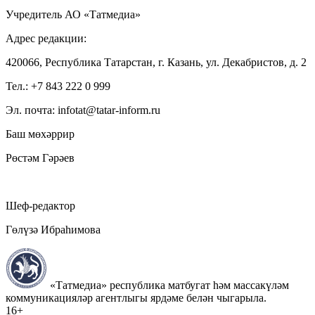
Учредитель АО «Татмедиа»
Адрес редакции:
420066, Республика Татарстан, г. Казань, ул. Декабристов, д. 2
Тел.: +7 843 222 0 999
Эл. почта: infotat@tatar-inform.ru
Баш мөхәррир
Рөстәм Гәрәев
Шеф-редактор
Гөлүзә Ибраһимова
«Татмедиа» республика матбугат һәм массакүләм
коммуникацияләр агентлыгы ярдәме белән чыгарыла.
16+