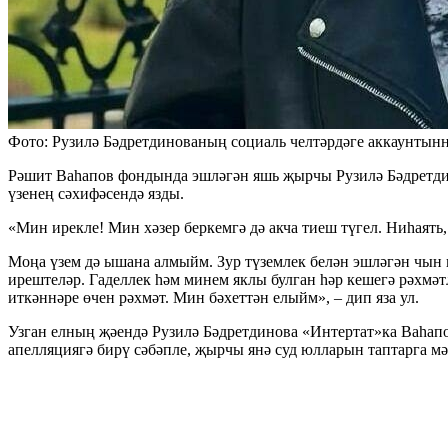
Фото: Рузилә Бәдретдинованың социаль челтәрдәге аккаунтын
Рәшит Ваһапов фондында эшләгән яшь җырчы Рузилә Бәдретдино
үзенең сәхифәсендә язды.
«Мин ирекле! Мин хәзер беркемгә дә акча тиеш түгел. Ниһаять,
Моңа үзем дә ышана алмыйм. Зур түземлек белән эшләгән чын
ирештеләр. Гаделлек һәм минем яклы булган һәр кешегә рәхмә
иткәннәре өчен рәхмәт. Мин бәхеттән елыйм», – дип яза ул.
Узган елның җәендә Рузилә Бәдретдинова «Интертат»ка Ваһап
апелляциягә бирү сәбәпле, җырчы янә суд юлларын таптарга мә