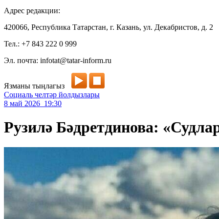
Адрес редакции:
420066, Республика Татарстан, г. Казань, ул. Декабристов, д. 2
Тел.: +7 843 222 0 999
Эл. почта: infotat@tatar-inform.ru
Язманы тыңлагыз
Социаль челтәр йолдызлары
8 май 2026 19:30
Рузилә Бәдретдинова: «Судла