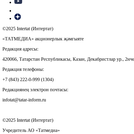
©2025 Intertat (Интертат)
«ТАТМЕДИА» акционерлык җәмгыяте
Редакция адресы:
420066, Татарстан Республикасы, Казан, Декабристлар ур., 2нче
Редакция телефоны:
+7 (843) 222-0-999 (1304)
Редакциянең электрон почтасы:
infotat@tatar-inform.ru
©2025 Intertat (Интертат)
Учредитель АО «Татмедиа»