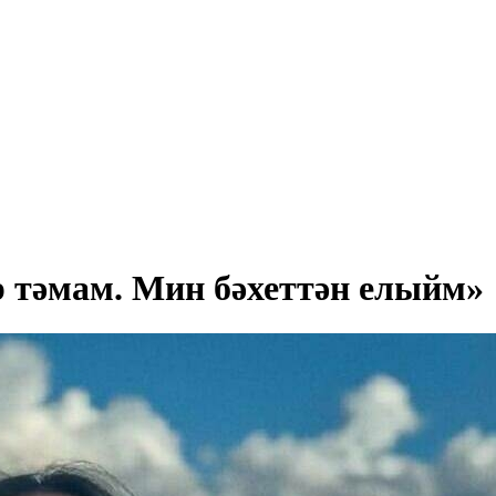
р тәмам. Мин бәхеттән елыйм»