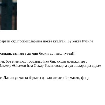
арган суд процессларына нокта куелган. Бу хакта Рузилә
ридик затларга да мин берни дә тиеш түгел!!!
лек буе элемтәдә тордылар һәм бик яхшы нәтиҗәләргә
 Ильмир Әзһәмов һәм Оскар Усмановларга суд эшләрендә ярдәм
е. Ләкин ул чакта барысы да хәл ителеп бетмәгән, фонд