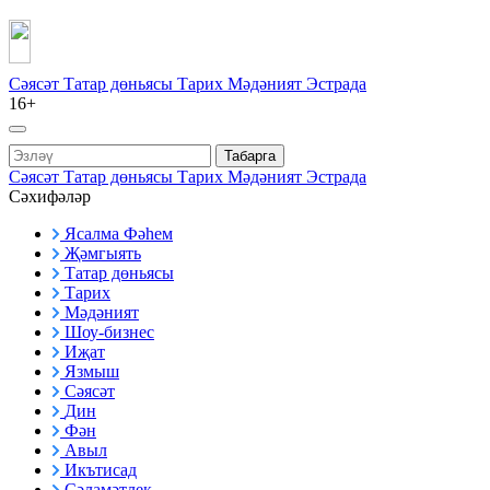
Сәясәт
Татар дөньясы
Тарих
Мәдәният
Эстрада
16+
Табарга
Сәясәт
Татар дөньясы
Тарих
Мәдәният
Эстрада
Сәхифәләр
Ясалма Фәһем
Җәмгыять
Татар дөньясы
Тарих
Мәдәният
Шоу-бизнес
Иҗат
Язмыш
Сәясәт
Дин
Фән
Авыл
Икътисад
Сәламәтлек