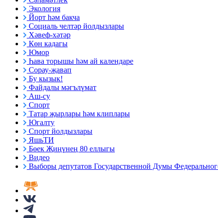
Экология
Йорт һәм бакча
Социаль челтәр йолдызлары
Хәвеф-хәтәр
Көн кадагы
Юмор
Һава торышы һәм ай календаре
Сорау-җавап
Бу кызык!
Файдалы мәгълүмат
Аш-су
Спорт
Татар җырлары һәм клиплары
Югалту
Спорт йолдызлары
ЯшьТИ
Бөек Җиңүнең 80 еллыгы
Видео
Выборы депутатов Государственной Думы Федерального