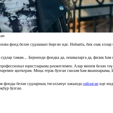
нан
ва фонд белән судлашып йөргән иде. Ниһаять, бик озак еллар б
 судлар тәмам… Бернинди фондка да, оешмаларга да, физик һәм ю
 профессионал юристларыма рәхмәтлемен. Алар минем белән тәү
тләремне җиткерәм. Миңа терәк булган гаиләм һәм якыннарыма,
ов фонды белән судларның төгәлләнүе хакында
сөйләгән
иде инд
җбүр булган.