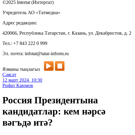
©2025 Intertat (Интертат)
Учредитель АО «Татмедиа»
Адрес редакции:
420066, Республика Татарстан, г. Казань, ул. Декабристов, д. 2
Тел.: +7 843 222 0 999
Эл. почта: infotat@tatar-inform.ru
Язманы тыңлагыз
Сәясәт
12 март 2024 10:30
Рифат Каюмов
Россия Президентына
кандидатлар: кем нәрсә
вәгъдә итә?