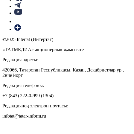
©2025 Intertat (Интертат)
«ТАТМЕДИА» акционерлык җәмгыяте
Редакция адресы:
420066, Татарстан Республикасы, Казан, Декабристлар ур.,
2нче йорт.
Редакция телефоны:
+7 (843) 222-0-999 (1304)
Редакциянең электрон почтасы:
infotat@tatar-inform.ru