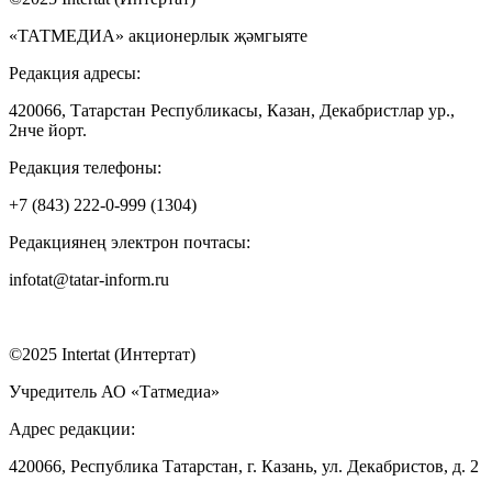
«ТАТМЕДИА» акционерлык җәмгыяте
Редакция адресы:
420066, Татарстан Республикасы, Казан, Декабристлар ур.,
2нче йорт.
Редакция телефоны:
+7 (843) 222-0-999 (1304)
Редакциянең электрон почтасы:
infotat@tatar-inform.ru
©2025 Intertat (Интертат)
Учредитель АО «Татмедиа»
Адрес редакции:
420066, Республика Татарстан, г. Казань, ул. Декабристов, д. 2