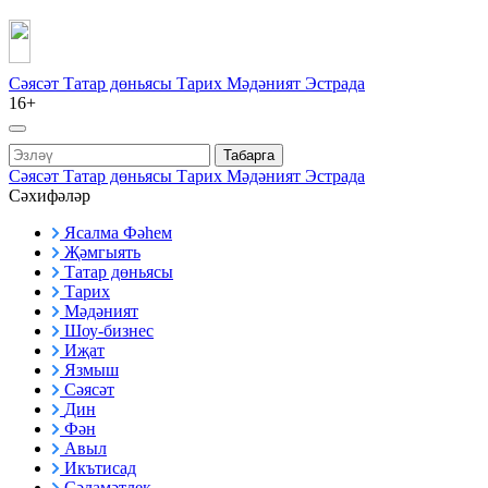
Сәясәт
Татар дөньясы
Тарих
Мәдәният
Эстрада
16+
Табарга
Сәясәт
Татар дөньясы
Тарих
Мәдәният
Эстрада
Сәхифәләр
Ясалма Фәһем
Җәмгыять
Татар дөньясы
Тарих
Мәдәният
Шоу-бизнес
Иҗат
Язмыш
Сәясәт
Дин
Фән
Авыл
Икътисад
Сәламәтлек