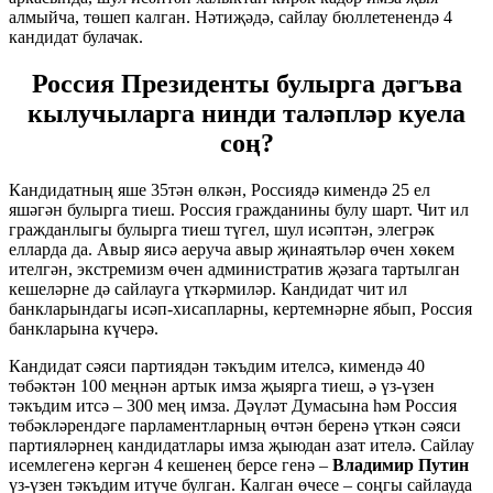
алмыйча, төшеп калган. Нәтиҗәдә, сайлау бюллетенендә 4
кандидат булачак.
Россия Президенты булырга дәгъва
кылучыларга нинди таләпләр куела
соң?
Кандидатның яше 35тән өлкән, Россиядә кимендә 25 ел
яшәгән булырга тиеш. Россия гражданины булу шарт. Чит ил
гражданлыгы булырга тиеш түгел, шул исәптән, элегрәк
елларда да. Авыр яисә аеруча авыр җинаятьләр өчен хөкем
ителгән, экстремизм өчен административ җәзага тартылган
кешеләрне дә сайлауга үткәрмиләр. Кандидат чит ил
банкларындагы исәп-хисапларны, кертемнәрне ябып, Россия
банкларына күчерә.
Кандидат сәяси партиядән тәкъдим ителсә, кимендә 40
төбәктән 100 меңнән артык имза җыярга тиеш, ә үз-үзен
тәкъдим итсә – 300 мең имза. Дәүләт Думасына һәм Россия
төбәкләрендәге парламентларның өчтән беренә үткән сәяси
партияләрнең кандидатлары имза җыюдан азат ителә. Сайлау
исемлегенә кергән 4 кешенең берсе генә –
Владимир Путин
үз-үзен тәкъдим итүче булган. Калган өчесе – соңгы сайлауда