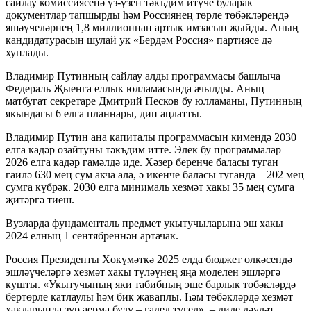
сайлау комиссиясенә үз-үзен тәкъдим итүче буларак
документлар тапшырды һәм Россиянең төрле төбәкләрендә
яшәүчеләрнең 1,8 миллионнан артык имзасын җыйды. Аның
кандидатурасын шулай ук «Бердәм Россия» партиясе дә
хуплады.
Владимир Путинның сайлау алды программасы башлыча
Федераль Җыенга еллык юлламасында ачылды. Аның
матбугат секретаре Дмитрий Песков бу юлламаны, Путинның
якындагы 6 елга планнары, дип аңлатты.
Владимир Путин ана капиталы программасын кимендә 2030
елга кадәр озайтуны тәкъдим итте. Элек бу программалар
2026 елга кадәр гамәлдә иде. Хәзер беренче баласы туган
гаилә 630 мең сум акча ала, ә икенче баласы туганда – 202 мең
сумга күбрәк. 2030 елга минималь хезмәт хакы 35 мең сумга
җитәргә тиеш.
Вузларда фундаменталь предмет укытучыларына эш хакы
2024 елның 1 сентябреннән артачак.
Россия Президенты Хөкүмәткә 2025 елда бюджет өлкәсендә
эшләүчеләргә хезмәт хакы түләүнең яңа моделен эшләргә
кушты. «Укытучының яки табибның эше барлык төбәкләрдә
бертөрле катлаулы һәм бик җаваплы. Һәм төбәкләрдә хезмәт
хакларында зур аерма булу – гадел түгел», – диде дәүләт