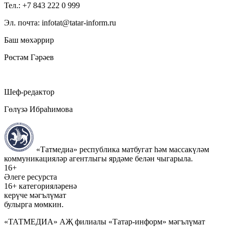
Тел.: +7 843 222 0 999
Эл. почта: infotat@tatar-inform.ru
Баш мөхәррир
Рөстәм Гәрәев
Шеф-редактор
Гөлүзә Ибраһимова
«Татмедиа» республика матбугат һәм массакүләм
коммуникацияләр агентлыгы ярдәме белән чыгарыла.
16+
Әлеге ресурста
16+ категорияләренә
керүче мәгълүмат
булырга мөмкин.
«ТАТМЕДИА» АҖ филиалы «Татар-информ» мәгълүмат