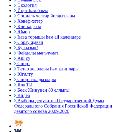
Экология
Йорт һәм бакча
Социаль челтәр йолдызлары
Хәвеф-хәтәр
Көн кадагы
Юмор
Һава торышы һәм ай календаре
Сорау-җавап
Бу кызык!
Файдалы мәгълүмат
Аш-су
Спорт
Татар җырлары һәм клиплары
Югалту
Спорт йолдызлары
ЯшьТИ
Бөек Җиңүнең 80 еллыгы
Видео
Выборы депутатов Государственной Думы
Федерального Собрания Российской Федерации
девятого созыва 20.09.2026