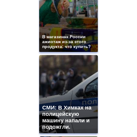
В магазинах России
ажиотаж из-за этого
продукта: что купить?
СМИ: В Химках на
полицейскую
машину напали и
подожгли.