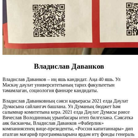
Владислав Даванков
Владислав Даванков – иң яшь кандидат. Аңа 40 яшь. Ул
Мәскәү дәүләт университетының тарих факультетын
тәмамлаган, социология фәннәре кандидаты.
Владислав Даванковның сәяси карьерасы 2021 елда Дәүләт
Думасына сайлангач башлана. Ул Думаның бюджет һәм
салымнар комитетына керә. 2021 елда Дәүләт Думасы рәисе
Вячеслав Володинның урынбасары итеп билгеләнә. Сәясәткә
аяк басканчы, Владислав Даванков «Фаберлик»
компаниясенең вице-президенты, «Россия капитаннары» дип
аталган мәгариф программаларына ярдәм итү фонды генераль