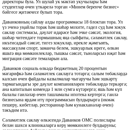
директоры була. Ул шулай ук мәктәп укучылары һәм
студентлар өчен үткәрелә торган «Минем беренче бизнес»
бәйгесе җитәкчесе булып тора.
Даванковның сайлау алды программасы 18 блоктан тора. Ул
үз эченә уңайлы торак һәм шәһәр мохите, гадел суд һәм хокук
саклау системасы, дәүләт идарәсе һәм эчке сәясәт, экология,
шәһәр читендәге тормышның яңа сыйфаты, сәламәтлек саклау,
икътисадый сәясәт, тигез хокуклар, ирекле җәмгыять,
массакүләм спорт, заманча белем, эшкуарлык иреге, өлкән
яшьтә яңа мөмкинлекләр, тышкы сәясәт, тыюларсыз иҗат һәм
миграция сәясәте темаларын ала.
Даванков социаль өлкәдә бюджетның 20 процентын
мәгарифкә һәм сәламәтлек саклауга тотарга; салым төбәкләрдә
калсын өчен файдалы казылмалар чыгаручы һәм эшкәртү
тармагындагы эре дәүләт компанияләрен төбәкләрдә теркәргә;
ана капиталын кимендә 1 млн сумга күтәрергә; яшь һәм күп
балалы гаиләләр өчен ташламалы ипотека кертергә; гаилә
бизнесына ярдәм итү программасын булдырырга (икмәк
пешерү, кибетләр, рестораннар һәм кунакханәләр өчен)
тәкъдим итә.
Сәламәтлек саклау өлкәсендә Даванков ОМС полислары
белән шәхси клиникаларга керү мөмкинлеге булдыруны;