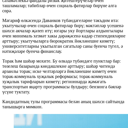
сәламәтлеккә файдалы ризык җитештерүчеләр өчен
ташламалар; табиблар өчен социаль фатирлар бирүне алга
сөрә.
Мәгариф өлкәсендә Даванков түбәндәгеләрне тәкъдим итә:
укытучылар өчен социаль фатирлар бирү; мәктәпләр үсешенә
шәхси акчалар җәлеп итү; югары уку йортлары алдынгылары
өчен минималь хезмәт хакы дәрәҗәсенә кадәр стипендияләрне
арттыру; укытучыларга бюрократик йөкләнешне киметү;
университетларны укытылган сәгатьләр саны буенча түгел, ә
нәтиҗәләре буенча финанслау.
Торак һәм шәһәр мохите. Бу өлкәдә түбәндәге пунктлар бар:
төзелеш базарында көндәшлекне арттыру; шәһәр читендә
арзанлы торак; иске челтәрләргә йөкләнешне киметү өчен
торак-коммуналь хуҗалык реформасы; торак-коммуналь
хуҗалык тарифларын киметү; регионнарда җәмәгать
транспортын яңарту программасы булдыру; бензинга бәяләр
үсүне туктату.
Кандидатның тулы программасы белән аның шәхси сайтында
танышырга мөмкин.