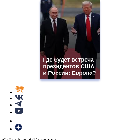
Где будет встреча
президентов США
и России: Европа?
©2025 Intertat (Интертат)