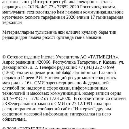
агентлыгының Интертат республика электрон газетасы
редакциясе» ЭЛ № ФС 77 - 77652 2020 Россиянең элемтә,
мәгълүмати технологияләр һәм гаммәви коммуникацияләрне
күзәтчелек хезмәте тарафыннан 2020 елның 17 гыйнварында
теркәлгән
Материалларны тулысынча яки өлешчә куллану бары тик
редакциядән язмача рөхсәт булганда гына мөмкин.
© Сетевое издание Intertat. Учредитель АО «ТАТМЕДИА».
Адрес редакции: 420066, Республика Татарстан, г. Казань, ул.
Декабристов, д. 2. Телефон редакции: +7 (843) 222-0-999
(1304) Эл.почта редакции: infotat@tatar-inform.ru Главный
редактор Гареев Р.И. Настоящий ресурс может содержать
материалы 16+. СМИ зарегистрировано Федеральной
службой по надзору в сфере связи, информационных
технологий и массовых коммуникаций, номер записи серия
ЭЛ № ФС 77 - 77652 от 17.01.2020. В соответствии со статьей
23 Федерального закона о СМИ от 27.12.1991 года при
распространении сообщений сайта “Интертат” другим
средством массовой информации гиперссылка на него
обязательна.
© 2026 «ТАТМЕДИА» акционерлык җәмгыяте