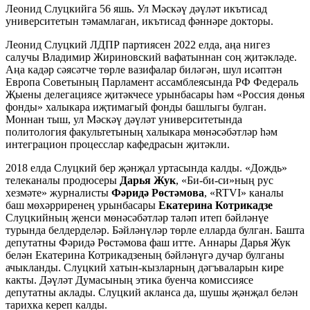
Леонид Слуцкийга 56 яшь. Ул Мәскәү дәүләт икътисад
университетын тәмамлаган, икътисад фәннәре докторы.
Леонид Слуцкий ЛДПР партиясен 2022 елда, аңа нигез
салучы Владимир Жириновский вафатыннан соң җитәкләде.
Аңа кадәр сәясәтче төрле вазифалар биләгән, шул исәптән
Европа Советының Парламент ассамблеясында РФ Федераль
Җыены делегациясе җитәкчесе урынбасары һәм «Россия дөнья
фонды» халыкара иҗтимагый фонды башлыгы булган.
Моннан тыш, ул Мәскәү дәүләт университетында
политология факультетының халыкара мөнәсәбәтләр һәм
интеграцион процесслар кафедрасын җитәкли.
2018 елда Слуцкий бер җәнҗал уртасында калды. «Дождь»
телеканалы продюсеры
Дарья Жук
, «Би-би-си»ның рус
хезмәте» журналисты
Фәридә Рөстәмова
, «RTVI» каналы
баш мөхәрриренең урынбасары
Екатерина Котрикадзе
Слуцкийның җенси мөнәсәбәтләр таләп итеп бәйләнүе
турында белдерделәр. Бәйләнүләр төрле елларда булган. Башта
депутатны Фәридә Рөстәмова фаш итте. Аннары Дарья Жук
белән Екатерина Котрикадзеның бәйләнүгә дучар булганы
ачыкланды. Слуцкий хатын-кызларның дәгъваларын кире
какты. Дәүләт Думасының этика буенча комиссиясе
депутатны аклады. Слуцкий акланса да, шушы җәнҗал белән
тарихка кереп калды.