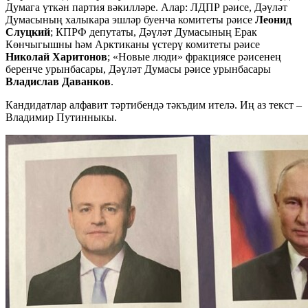
Думага үткән партия вәкилләре. Алар: ЛДПР рәисе, Дәүләт
Думасының халыкара эшләр буенча комитеты рәисе
Леонид
Слуцкий
; КПРФ депутаты, Дәүләт Думасының Ерак
Көнчыгышны һәм Арктиканы үстерү комитеты рәисе
Николай Харитонов
; «Новые люди» фракциясе рәисенең
беренче урынбасары, Дәүләт Думасы рәисе урынбасары
Владислав Даванков
.
Кандидатлар алфавит тәртибендә тәкъдим ителә. Иң аз текст –
Владимир Путинныкы.