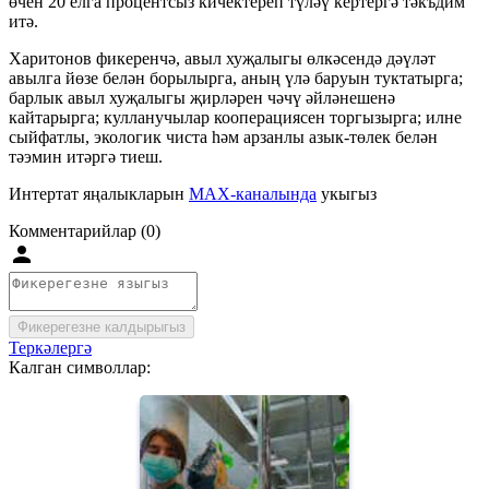
өчен 20 елга процентсыз кичектереп түләү кертергә тәкъдим
итә.
Харитонов фикеренчә, авыл хуҗалыгы өлкәсендә дәүләт
авылга йөзе белән борылырга, аның үлә баруын туктатырга;
барлык авыл хуҗалыгы җирләрен чәчү әйләнешенә
кайтарырга; кулланучылар кооперациясен торгызырга; илне
сыйфатлы, экологик чиста һәм арзанлы азык-төлек белән
тәэмин итәргә тиеш.
Интертат яңалыкларын
MAX-каналында
укыгыз
Комментарийлар (0)
Фикерегезне калдырыгыз
Теркәлергә
Калган символлар: