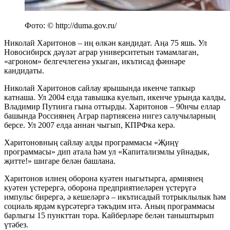
Фото: © http://duma.gov.ru/
Николай Харитонов – иң өлкән кандидат. Аңа 75 яшь. Ул
Новосибирск дәүләт аграр университетын тәмамлаган,
«агроном» белгечлегенә укыган, икътисад фәннәре
кандидаты.
Николай Харитонов сайлау ярышында икенче тапкыр
катнаша. Ул 2004 елда тавышка куелып, икенче урында калды,
Владимир Путинга гына оттырды. Харитонов – 90нчы еллар
башында Россиянең Аграр партиясенә нигез салучыларның
берсе. Ул 2007 елда аннан чыгып, КПРФка керә.
Харитоновның сайлау алды программасы «Җиңү
программасы» дип атала һәм ул «Капитализмлы уйнадык,
җитте!» шигаре белән башлана.
Харитонов илнең оборона куәтен ныгытырга, армиянең
куәтен үстерергә, оборона предприятиеләрен үстерүгә
импульс бирергә, ә кешеләргә – икътисадый тотрыклылык һәм
социаль ярдәм күрсәтергә тәкъдим итә. Аның программасы
барлыгы 15 пункттан тора. Кайберләре белән таныштырып
үтәбез.