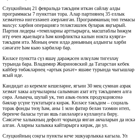
Слуцкийның 21 февральдә тәкъдим иткән сайлау алды
программасы 7 пункттан тора. Алар партиянең 35 еллык
хезмәтенә нигезләнеп әзерләнгән. Программаның төп темасы
махсус хәрбия операциягә теләктәшлек буларак яңгырый.
Партия лидеры «темпларны арттырырга, масштаблы һөҗүм
итү өчен җыелырга һәм конфликтка калын нокта куярга»
тәкъдим итә. Моның өчен илдә дөньяның алдынгы хәрби
сәнәгате һәм кыю хәрбиләр бар.
Киләсе пунктта сүз яшәү дәрәҗәсен илкүләм тигезләү
турында бара. Владимир Жириновский да Татарстан кебек
кайбер төбәкләрнең «артык рәхәт» яшәве турында чыгышлар
ясый иде.
Кандидат аз керемле кешеләрне, ягъни 30 мең сумнан азрак
хезмәт хакы алучыларны салымнан азат итү тәкъдимен алга
сөрә. Аныңча, шулай ук, төп азык-төлек продукциясенә
бәяләр үсүне туктатырга кирәк. Киләсе тәкъдим – социаль
торак фонды төзү һәм, аны 1 млн фатир белән тәэмин итеп,
беренче баласы туган яшь гаиләләргә куллануга бирү.
Сәясәтче халыкның дефолт чорында янган акчаларын да искә
алган. Аларны халыкка кайтарырга кирәк, ди ул.
Слуцкийның соңгы пункты кече эшкуарлыкка кагыла. Ул