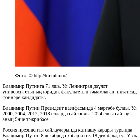
Фото: © http://kremlin.ru/
Владимир Путинга 71 яшь. Ул Ленинград дәүләт
университетының юридик факультетын тәмамлаган, икътисад
фәннәре кандидаты.
Владимир Путин Президент вазифасында 4 мәртәбә булды. Ул
2000, 2004, 2012, 2018 елларда сайланды. 2024 елгы сайлау –
аның 5нче тәҗрибәсе.
Россия президенты сайлауларында катнашу карары турында
Владимир Путин 8 декабрьдә хәбәр итте. 18 декабрьдә ул Үзәк