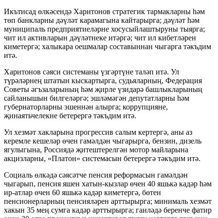
Икътисад өлкәсендә Харитонов стратегик тармакларны һәм
төп банкларны дәүләт карамагына кайтарырга; дәүләт һәм
муниципаль предприятиеләрне хосусыйлаштыруны тыярга;
чит ил активларын дәүләтнеке итәргә; чит ил кибетләрен
киметергә; халыкара оешмалар составыннан чыгарга тәкъдим
итә.
Харитонов сәяси системаны үзгәртүне таләп итә. Ул
түрәләрнең штатын кыскартырга, судьяларның, Федерация
Советы әгъзаларының һәм җирле үзидарә башлыкларының
сайланышын билгеләргә; эшләмәгән депутатларны һәм
губернаторларны эшеннән алырга; коррупцияне,
җинаятьчелекне бетерергә тәкъдим итә.
Ул хезмәт хакларына прогрессив салым кертергә, аны аз
керемле кешеләр өчен гамәлдән чыгарырга, бензин, дизель
ягулыгына, Россиядә җитештерелгән мотор майларына
акцизларны, «Платон» системасын бетерергә тәкъдим итә.
Социаль өлкәдә сәясәтче пенсия реформасын гамәлдән
чыгарып, пенсия яшен хатын-кызлар өчен 40 яшькә кадәр һәм
ир-атлар өчен 60 яшькә кадәр киметергә, бөтен
пенсионерларның пенсияләрен арттырырга; минималь хезмәт
хакын 35 мең сумга кадәр арттырырга; гаиләдә беренче фатир