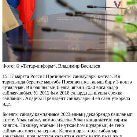
Фото: © «Татар-информ», Владимир Васильев
15-17 мартта Россия Президенты сайлаулары көтелә. Ил
тарихында беренче мәртәбә Президентка тавыш бирү 3 көнгә
сузылачак. Ил башлыгын 6 елга, ягъни 2030 елга кадәр
сайлаячакбыз. Ул 2012 һәм 2018 елларда да шушы срокка
сайланды. Аңарчы Президент сайлаулары 4 ел саен үткәрелә
иде.
Быелгы сайлау кампаниясе 2023 елның декабрендә башланып
китте. Үзәк сайлау комиссиясенә 30лап кандидаттан гариза
килгән. Тикшерү этабын 11е үткән һәм шуларның 4е генә
сайлау исемлегенә кергән. Калганнары төрле сәбәпләр
аркасында, шул исәптән халыктан кирәк кадәр имза җыя