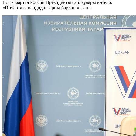
15-17 мартта Россия Президенты сайлаулары көтелә.
«Интертат» кандидатларны барлап чыкты.