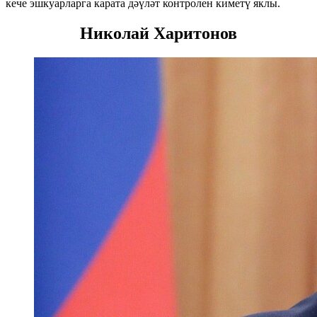
кече эшкуарларга карата дәүләт контролен киметү яклы.
Николай Харитонов