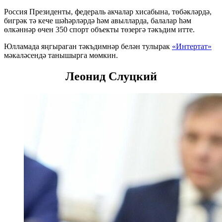
Россия Президенты, федераль акчалар хисабына, төбәкләрдә,
бигрәк тә кече шәһәрләрдә һәм авылларда, балалар һәм
өлкәннәр өчен 350 спорт объекты төзергә тәкъдим итте.
Юлламада яңгыраган тәкъдимнәр белән тулырак
«Интертат»
мәкаләсендә танышырга мөмкин.
Леонид Слуцкий