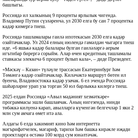
башлыгы.
Россиядә ил халкының 9 проценты ярлылык чигендә.
Владимир Путин сүзләренчә, ул 2030 елга бу сан 7 процентка
кадәр кимергә тиеш.
Россиядә ташламалары гаилә ипотекасын 2030 елга кадәр
озайтачаклар. Ул 2024 елның июлендә гамәлдән чыгарга тиеш
иде. «6 яшькә кадәр балалары булган гаиләләргә аерым
игътибар бирергә сорыйм. Алар өчен кредитның ташламалы
ставкасы элеккечә 6 процент булып кала», – диде Президент.
«Мәскәү – Казан» түләүле трассасын Екатеринбург һәм
Төмәнгә кадәр озайтачаклар. Киләчәктә маршрут бөтен ил
буенча, Владивостокка кадәр узачак. 6 ел эчендә Россиядә
шәһәрләрне урап уза торган 50 юл барлыкка килергә тиеш.
2025 елдан Россиядә «Авыл мәдәният хезмәткәре»
программасы эшли башлаячак. Аның нигезендә, нинди
төбәккә килүенә карап, авылларга күченгән белгечләр 1 яки 2
млн сум акчага өмет итә ала.
Алдагы 6 елда хакимият кино һәм интернетта
мәгърифәтчелек, мәгариф, тарихи һәм башка кирәкле иҗади
проектларга өстәмә 100 млрд сум юнәлтәчәк.