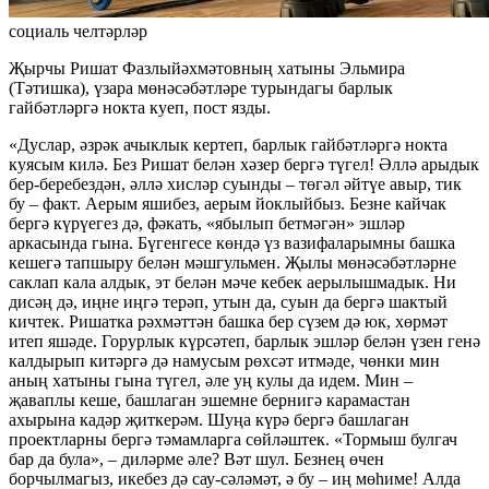
социаль челтәрләр
Җырчы Ришат Фазлыйәхмәтовның хатыны Эльмира
(Тәтишка), үзара мөнәсәбәтләре турындагы барлык
гайбәтләргә нокта куеп, пост язды.
«Дуслар, әзрәк ачыклык кертеп, барлык гайбәтләргә нокта
куясым килә. Без Ришат белән хәзер бергә түгел! Әллә арыдык
бер-беребездән, әллә хисләр суынды – төгәл әйтүе авыр, тик
бу – факт. Аерым яшибез, аерым йоклыйбыз. Безне кайчак
бергә күрүегез дә, фәкать, «ябылып бетмәгән» эшләр
аркасында гына. Бүгенгесе көндә үз вазифаларымны башка
кешегә тапшыру белән мәшгульмен. Җылы мөнәсәбәтләрне
саклап кала алдык, эт белән мәче кебек аерылышмадык. Ни
дисәң дә, иңне иңгә терәп, утын да, суын да бергә шактый
кичтек. Ришатка рәхмәттән башка бер сүзем дә юк, хөрмәт
итеп яшәде. Горурлык күрсәтеп, барлык эшләр белән үзен генә
калдырып китәргә дә намусым рөхсәт итмәде, чөнки мин
аның хатыны гына түгел, әле уң кулы да идем. Мин –
җаваплы кеше, башлаган эшемне бернигә карамастан
ахырына кадәр җиткерәм. Шуңа күрә бергә башлаган
проектларны бергә тәмамларга сөйләштек. «Тормыш булгач
бар да була», – диләрме әле? Вәт шул. Безнең өчен
борчылмагыз, икебез дә сау-сәләмәт, ә бу – иң мөһиме! Алда