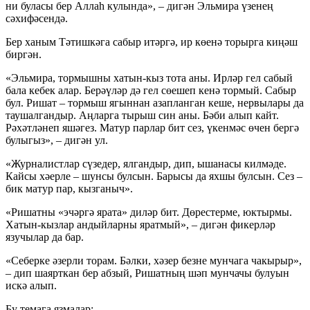
ни буласы бер Аллаһ кулында», – дигән Эльмира үзенең
сәхифәсендә.
Бер ханым Тәтишкәга сабыр итәргә, ир көенә торырга киңәш
биргән.
«Эльмира, тормышны хатын-кыз тота аны. Ирләр гел сабый
бала кебек алар. Берәүләр дә гел сөешеп кенә тормый. Сабыр
бул. Ришат – тормыш ягыннан азапланган кеше, нервылары да
таушалгандыр. Аңларга тырыш син аны. Бәби алып кайт.
Рәхәтләнеп яшәгез. Матур парлар бит сез, үкенмәс өчен бергә
булыгыз», – дигән ул.
«Журналистлар сүзедер, ялгандыр, дип, ышанасы килмәде.
Кайсы хәерле – шунсы булсын. Барысы да яхшы булсын. Сез –
бик матур пар, кызганыч».
«Ришатны «эчәргә ярата» диләр бит. Дөрестерме, юктырмы.
Хатын-кызлар андыйларны яратмый», – дигән фикерләр
язучылар да бар.
«Себерке әзерли торам. Бәлки, хәзер безне мунчага чакырыр»,
– дип шаярткан бер абзый, Ришатның шәп мунчачы булуын
искә алып.
Бу темага язмалар: