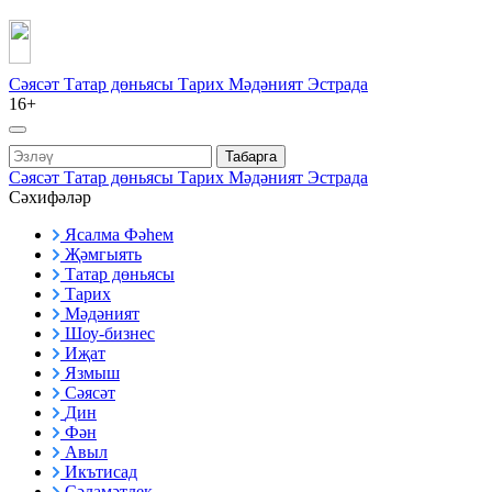
Сәясәт
Татар дөньясы
Тарих
Мәдәният
Эстрада
16+
Табарга
Сәясәт
Татар дөньясы
Тарих
Мәдәният
Эстрада
Сәхифәләр
Ясалма Фәһем
Җәмгыять
Татар дөньясы
Тарих
Мәдәният
Шоу-бизнес
Иҗат
Язмыш
Сәясәт
Дин
Фән
Авыл
Икътисад
Сәламәтлек