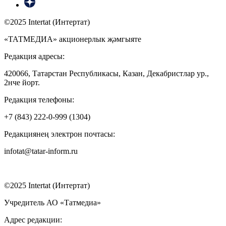
©2025 Intertat (Интертат)
«ТАТМЕДИА» акционерлык җәмгыяте
Редакция адресы:
420066, Татарстан Республикасы, Казан, Декабристлар ур.,
2нче йорт.
Редакция телефоны:
+7 (843) 222-0-999 (1304)
Редакциянең электрон почтасы:
infotat@tatar-inform.ru
©2025 Intertat (Интертат)
Учредитель АО «Татмедиа»
Адрес редакции: