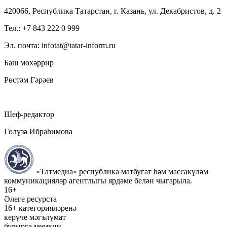
420066, Республика Татарстан, г. Казань, ул. Декабристов, д. 2
Тел.: +7 843 222 0 999
Эл. почта: infotat@tatar-inform.ru
Баш мөхәррир
Рөстәм Гәрәев
Шеф-редактор
Гөлүзә Ибраһимова
«Татмедиа» республика матбугат һәм массакүләм
коммуникацияләр агентлыгы ярдәме белән чыгарыла.
16+
Әлеге ресурста
16+ категорияләренә
керүче мәгълүмат
булырга мөмкин.