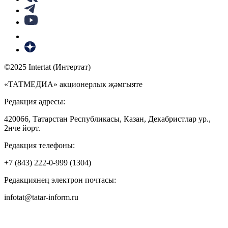
©2025 Intertat (Интертат)
«ТАТМЕДИА» акционерлык җәмгыяте
Редакция адресы:
420066, Татарстан Республикасы, Казан, Декабристлар ур.,
2нче йорт.
Редакция телефоны:
+7 (843) 222-0-999 (1304)
Редакциянең электрон почтасы:
infotat@tatar-inform.ru