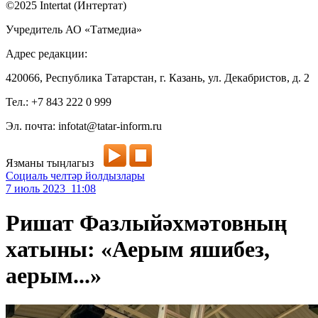
©2025 Intertat (Интертат)
Учредитель АО «Татмедиа»
Адрес редакции:
420066, Республика Татарстан, г. Казань, ул. Декабристов, д. 2
Тел.: +7 843 222 0 999
Эл. почта: infotat@tatar-inform.ru
Язманы тыңлагыз
Социаль челтәр йолдызлары
7 июль 2023 11:08
Ришат Фазлыйәхмәтовның
хатыны: «Аерым яшибез,
аерым...»