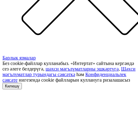
Барлык язмалар
Без cookie-файллар кулланабыз. «Интертат» сайтына кергәндә
сез әлеге белдерүгә,
шәхси мәгълүматларны эшкәртүгә
,
Шәхси
мәгълүматлар турындагы сәясәткә
һәм
Конфиденциальлек
сәясәте
нигезендә cookie файлларын куллануга ризалашасыз
Килешү