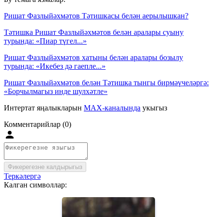
Ришат Фазлыйәхмәтов Тәтишкасы белән аерылышкан?
Тәтишка Ришат Фазлыйәхмәтов белән аралары суыну
турында: «Пиар түгел...»
Ришат Фазлыйәхмәтов хатыны белән аралары бозылу
турында: «Икебез дә гаепле...»
Ришат Фазлыйәхмәтов белән Тәтишка тынгы бирмәүчеләргә:
«Борчылмагыз инде шулхәтле»
Интертат яңалыкларын
MAX-каналында
укыгыз
Комментарийлар (0)
Фикерегезне калдырыгыз
Теркәлергә
Калган символлар: