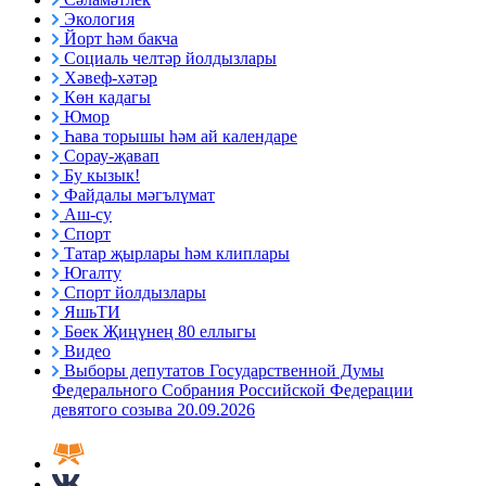
Экология
Йорт һәм бакча
Социаль челтәр йолдызлары
Хәвеф-хәтәр
Көн кадагы
Юмор
Һава торышы һәм ай календаре
Сорау-җавап
Бу кызык!
Файдалы мәгълүмат
Аш-су
Спорт
Татар җырлары һәм клиплары
Югалту
Спорт йолдызлары
ЯшьТИ
Бөек Җиңүнең 80 еллыгы
Видео
Выборы депутатов Государственной Думы
Федерального Собрания Российской Федерации
девятого созыва 20.09.2026