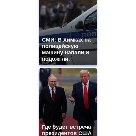
СМИ: В Химках на
полицейскую
машину напали и
подожгли.
Где будет встреча
президентов США