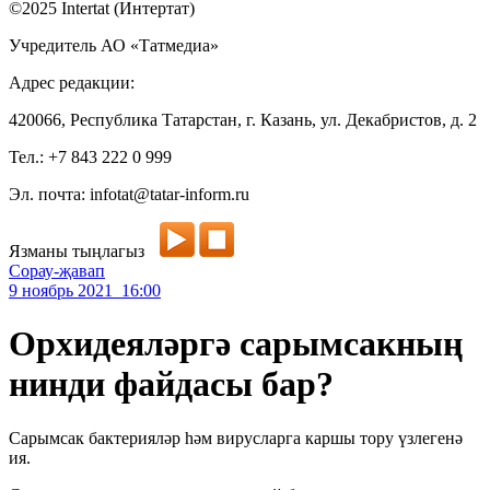
©2025 Intertat (Интертат)
Учредитель АО «Татмедиа»
Адрес редакции:
420066, Республика Татарстан, г. Казань, ул. Декабристов, д. 2
Тел.: +7 843 222 0 999
Эл. почта: infotat@tatar-inform.ru
Язманы тыңлагыз
Сорау-җавап
9 ноябрь 2021 16:00
Орхидеяләргә сарымсакның
нинди файдасы бар?
Сарымсак бактерияләр һәм вирусларга каршы тору үзлегенә
ия.