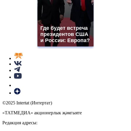
Где будет встреча
президентов США
и России: Европа?
©2025 Intertat (Интертат)
«ТАТМЕДИА» акционерлык җәмгыяте
Редакция адресы: