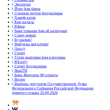
Экология
Йорт һәм бакча
Социаль челтәр йолдызлары
Хәвеф-хәтәр
Көн кадагы
Юмор
Һава торышы һәм ай календаре
Сорау-җавап
Бу кызык!
Файдалы мәгълүмат
Аш-су
Спорт
Татар җырлары һәм клиплары
Югалту
Спорт йолдызлары
ЯшьТИ
Бөек Җиңүнең 80 еллыгы
Видео
Выборы депутатов Государственной Думы
Федерального Собрания Российской Федерации
девятого созыва 20.09.2026