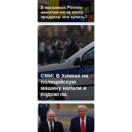
В магазинах России
ажиотаж из-за этого
продукта: что купить?
СМИ: В Химках на
полицейскую
машину напали и
подожгли.