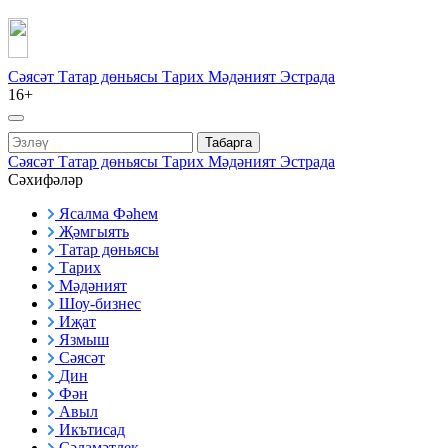
Сәясәт
Татар дөньясы
Тарих
Мәдәният
Эстрада
16+
Табарга
Сәясәт
Татар дөньясы
Тарих
Мәдәният
Эстрада
Сәхифәләр
Ясалма Фәһем
Җәмгыять
Татар дөньясы
Тарих
Мәдәният
Шоу-бизнес
Иҗат
Язмыш
Сәясәт
Дин
Фән
Авыл
Икътисад
Сәламәтлек