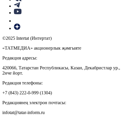
©2025 Intertat (Интертат)
«ТАТМЕДИА» акционерлык җәмгыяте
Редакция адресы:
420066, Татарстан Республикасы, Казан, Декабристлар ур.,
2нче йорт.
Редакция телефоны:
+7 (843) 222-0-999 (1304)
Редакциянең электрон почтасы:
infotat@tatar-inform.ru