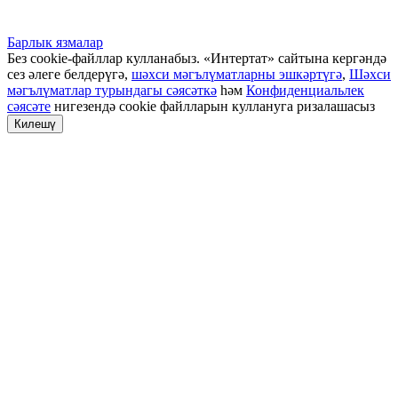
Барлык язмалар
Без cookie-файллар кулланабыз. «Интертат» сайтына кергәндә
сез әлеге белдерүгә,
шәхси мәгълүматларны эшкәртүгә
,
Шәхси
мәгълүматлар турындагы сәясәткә
һәм
Конфиденциальлек
сәясәте
нигезендә cookie файлларын куллануга ризалашасыз
Килешү