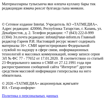
Материалларны тулысынча яки өлешчә куллану бары тик
редакциядән язмача рөхсәт булганда гына мөмкин.
© Сетевое издание Intertat. Учредитель АО «ТАТМЕДИА».
Адрес редакции: 420066, Республика Татарстан, г. Казань, ул.
Декабристов, д. 2. Телефон редакции: +7 (843) 222-0-999
(1304) Эл.почта редакции: infotat@tatar-inform.ru Главный
редактор Гареев Р.И. Настоящий ресурс может содержать
материалы 16+. СМИ зарегистрировано Федеральной
службой по надзору в сфере связи, информационных
технологий и массовых коммуникаций, номер записи серия
ЭЛ № ФС 77 - 77652 от 17.01.2020. В соответствии со статьей
23 Федерального закона о СМИ от 27.12.1991 года при
распространении сообщений сайта “Интертат” другим
средством массовой информации гиперссылка на него
обязательна.
© 2026 «ТАТМЕДИА» акционерлык җәмгыяте
ИА «Татар-информ»
Политика о персональных данных