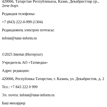
420066, Татарстан Республикасы, Казан, Декабристлар ур.,
2нче йорт.
Редакция телефоны:
+7 (843) 222-0-999 (1304)
Редакциянең электрон почтасы:
infotat@tatar-inform.ru
©2025 Intertat (Интертат)
Учредитель АО «Татмедиа»
Адрес редакции:
420066, Республика Татарстан, г. Казань, ул. Декабристов, д. 2
Тел.: +7 843 222 0 999
Эл. почта: infotat@tatar-inform.ru
Баш мөхәррир