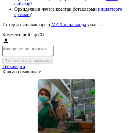
сибәләр
?
Орхидеяның чәчәге коелган ботакларын
нишләтергә
ярамый
?
Интертат яңалыкларын
MAX-каналында
укыгыз
Комментарийлар (0)
Фикерегезне калдырыгыз
Теркәлергә
Калган символлар: