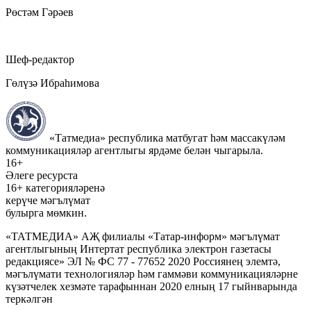
Рөстәм Гәрәев
Шеф-редактор
Гөлүзә Ибраһимова
«Татмедиа» республика матбугат һәм массакүләм
коммуникацияләр агентлыгы ярдәме белән чыгарыла.
16+
Әлеге ресурста
16+ категорияләренә
керүче мәгълүмат
булырга мөмкин.
«ТАТМЕДИА» АҖ филиалы «Татар-информ» мәгълүмат
агентлыгының Интертат республика электрон газетасы
редакциясе» ЭЛ № ФС 77 - 77652 2020 Россиянең элемтә,
мәгълүмати технологияләр һәм гаммәви коммуникацияләрне
күзәтчелек хезмәте тарафыннан 2020 елның 17 гыйнварында
теркәлгән