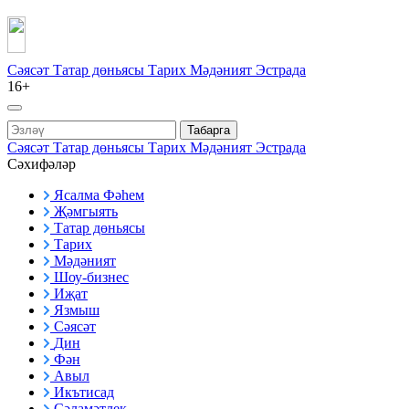
Сәясәт
Татар дөньясы
Тарих
Мәдәният
Эстрада
16+
Табарга
Сәясәт
Татар дөньясы
Тарих
Мәдәният
Эстрада
Сәхифәләр
Ясалма Фәһем
Җәмгыять
Татар дөньясы
Тарих
Мәдәният
Шоу-бизнес
Иҗат
Язмыш
Сәясәт
Дин
Фән
Авыл
Икътисад
Сәламәтлек