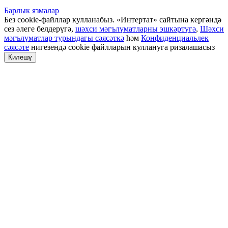
Барлык язмалар
Без cookie-файллар кулланабыз. «Интертат» сайтына кергәндә
сез әлеге белдерүгә,
шәхси мәгълүматларны эшкәртүгә
,
Шәхси
мәгълүматлар турындагы сәясәткә
һәм
Конфиденциальлек
сәясәте
нигезендә cookie файлларын куллануга ризалашасыз
Килешү