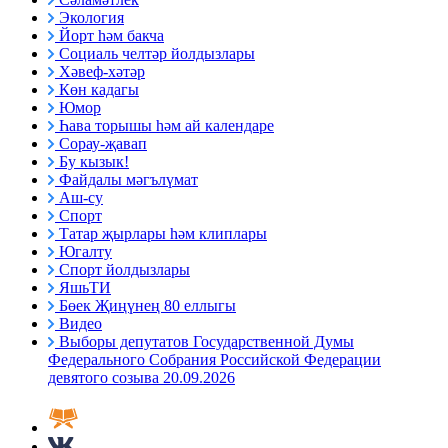
Экология
Йорт һәм бакча
Социаль челтәр йолдызлары
Хәвеф-хәтәр
Көн кадагы
Юмор
Һава торышы һәм ай календаре
Сорау-җавап
Бу кызык!
Файдалы мәгълүмат
Аш-су
Спорт
Татар җырлары һәм клиплары
Югалту
Спорт йолдызлары
ЯшьТИ
Бөек Җиңүнең 80 еллыгы
Видео
Выборы депутатов Государственной Думы
Федерального Собрания Российской Федерации
девятого созыва 20.09.2026