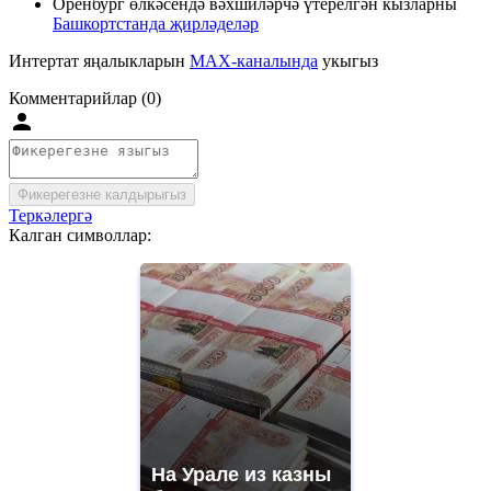
Оренбург өлкәсендә вәхшиләрчә үтерелгән кызларны
Башкортстанда җирләделәр
Интертат яңалыкларын
MAX-каналында
укыгыз
Комментарийлар (0)
Фикерегезне калдырыгыз
Теркәлергә
Калган символлар:
На Урале из казны