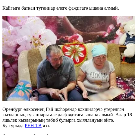
Кайгыга баткан туганнар әлеге фаҗигагә ышана алмый.
Оренбург өлкәсенең Гай шәһәрендә вәхшиләрчә үтерелгән
кызларның туганнары әле дә фаҗигагә ышана алмый. Алар 18
яшьлек кызларының табиб булырга хыяллануын әйтә.
Бу турыда
РЕН ТВ
яза.