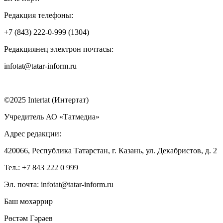
Редакция телефоны:
+7 (843) 222-0-999 (1304)
Редакциянең электрон почтасы:
infotat@tatar-inform.ru
©2025 Intertat (Интертат)
Учредитель АО «Татмедиа»
Адрес редакции:
420066, Республика Татарстан, г. Казань, ул. Декабристов, д. 2
Тел.: +7 843 222 0 999
Эл. почта: infotat@tatar-inform.ru
Баш мөхәррир
Рөстәм Гәрәев