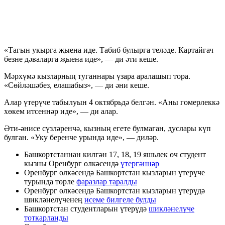
«Тагын укырга җыена иде. Табиб булырга теләде. Картайгач
безне дәваларга җыена иде», — ди әти кеше.
Мәрхүмә кызларның туганнары үзара аралашып тора.
«Сөйләшәбез, елашабыз», — ди әни кеше.
Алар үтерүче табылуын 4 октябрьдә белгән. «Аны гомерлеккә
хөкем итсеннәр иде», — ди алар.
Әти-әнисе сүзләренчә, кызның егете булмаган, дуслары күп
булган. «Уку беренче урында иде», — диләр.
Башкортстаннан килгән 17, 18, 19 яшьлек өч студент
кызны Оренбург өлкәсендә
үтергәннәр
Оренбург өлкәсендә Башкортстан кызларын үтерүче
турында төрле
фаразлар таралды
Оренбург өлкәсендә Башкортстан кызларын үтерүдә
шикләнелүченең
исеме билгеле булды
Башкортстан студентларын үтерүдә
шикләнелүче
тоткарланды