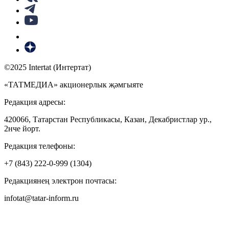
©2025 Intertat (Интертат)
«ТАТМЕДИА» акционерлык җәмгыяте
Редакция адресы:
420066, Татарстан Республикасы, Казан, Декабристлар ур.,
2нче йорт.
Редакция телефоны:
+7 (843) 222-0-999 (1304)
Редакциянең электрон почтасы:
infotat@tatar-inform.ru