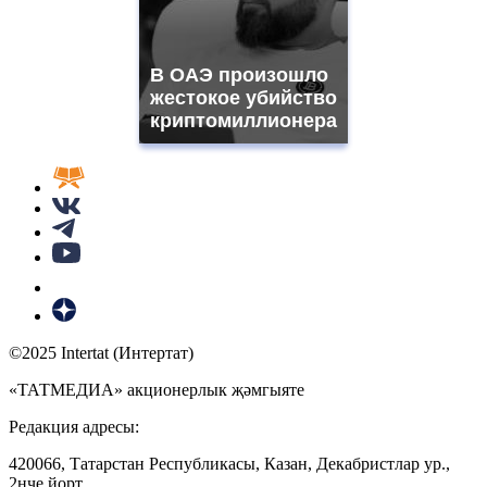
В ОАЭ произошло
жестокое убийство
криптомиллионера
©2025 Intertat (Интертат)
«ТАТМЕДИА» акционерлык җәмгыяте
Редакция адресы:
420066, Татарстан Республикасы, Казан, Декабристлар ур.,
2нче йорт.