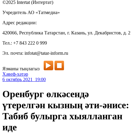
©2025 Intertat (Интертат)
Учредитель АО «Татмедиа»
Адрес редакции:
420066, Республика Татарстан, г. Казань, ул. Декабристов, д. 2
Тел.: +7 843 222 0 999
Эл. почта: infotat@tatar-inform.ru
Язманы тыңлагыз
Хәвеф-хәтәр
6 октябрь 2021 19:00
Оренбург өлкәсендә
үтерелгән кызның әти-әнисе:
Табиб булырга хыялланган
иде