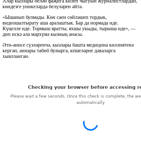
Алар кызлары белән фаҗига килеп чыгуын журналистлардан,
көндезге уникеләрдә белүләрен әйтә.
«Ышанып булмады. Көн саен сөйләшеп тордык,
видеошалтырату аша аралаштык. Бар да нормада иде.
Күңелле иде. Тормыш яратты, яхшы укыды, тырыша иде», —
дип искә ала мәрхүмә кызның анасы.
Әти-әнисе сүзләренчә, кызлары башта медицина көллиятенә
кергән, аннары табиб булырга, кешеләрне дәваларга
хыялланган.