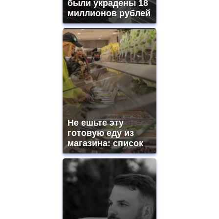
были украдены 18
миллионов рублей
Не ешьте эту
готовую еду из
магазина: список