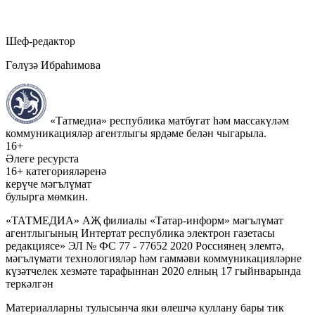
Шеф-редактор
Гөлүзә Ибраһимова
«Татмедиа» республика матбугат һәм массакүләм
коммуникацияләр агентлыгы ярдәме белән чыгарыла.
16+
Әлеге ресурста
16+ категорияләренә
керүче мәгълүмат
булырга мөмкин.
«ТАТМЕДИА» АҖ филиалы «Татар-информ» мәгълүмат
агентлыгының Интертат республика электрон газетасы
редакциясе» ЭЛ № ФС 77 - 77652 2020 Россиянең элемтә,
мәгълүмати технологияләр һәм гаммәви коммуникацияләрне
күзәтчелек хезмәте тарафыннан 2020 елның 17 гыйнварында
теркәлгән
Материалларны тулысынча яки өлешчә куллану бары тик