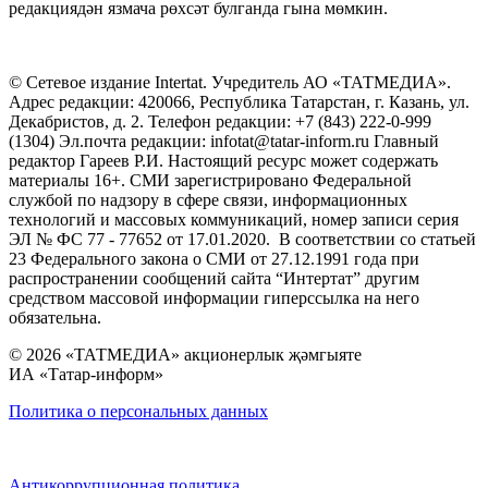
редакциядән язмача рөхсәт булганда гына мөмкин.
© Сетевое издание Intertat. Учредитель АО «ТАТМЕДИА».
Адрес редакции: 420066, Республика Татарстан, г. Казань, ул.
Декабристов, д. 2. Телефон редакции: +7 (843) 222-0-999
(1304) Эл.почта редакции: infotat@tatar-inform.ru Главный
редактор Гареев Р.И. Настоящий ресурс может содержать
материалы 16+. СМИ зарегистрировано Федеральной
службой по надзору в сфере связи, информационных
технологий и массовых коммуникаций, номер записи серия
ЭЛ № ФС 77 - 77652 от 17.01.2020. В соответствии со статьей
23 Федерального закона о СМИ от 27.12.1991 года при
распространении сообщений сайта “Интертат” другим
средством массовой информации гиперссылка на него
обязательна.
© 2026 «ТАТМЕДИА» акционерлык җәмгыяте
ИА «Татар-информ»
Политика о персональных данных
Антикоррупционная политика