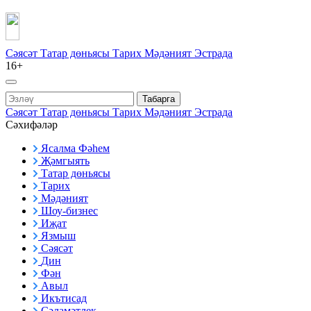
Сәясәт
Татар дөньясы
Тарих
Мәдәният
Эстрада
16+
Табарга
Сәясәт
Татар дөньясы
Тарих
Мәдәният
Эстрада
Сәхифәләр
Ясалма Фәһем
Җәмгыять
Татар дөньясы
Тарих
Мәдәният
Шоу-бизнес
Иҗат
Язмыш
Сәясәт
Дин
Фән
Авыл
Икътисад
Сәламәтлек