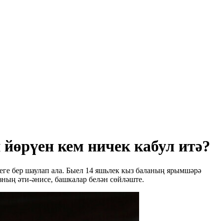
йөрүен кем ничек кабул итә?
еге бер шаулап ала. Быел 14 яшьлек кыз баланың ярымшәрә
зның әти-әнисе, башкалар белән сөйләште.