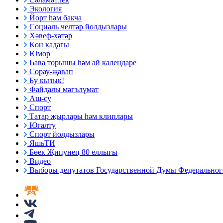
Экология
Йорт һәм бакча
Социаль челтәр йолдызлары
Хәвеф-хәтәр
Көн кадагы
Юмор
Һава торышы һәм ай календаре
Сорау-җавап
Бу кызык!
Файдалы мәгълүмат
Аш-су
Спорт
Татар җырлары һәм клиплары
Югалту
Спорт йолдызлары
ЯшьТИ
Бөек Җиңүнең 80 еллыгы
Видео
Выборы депутатов Государственной Думы Федерального