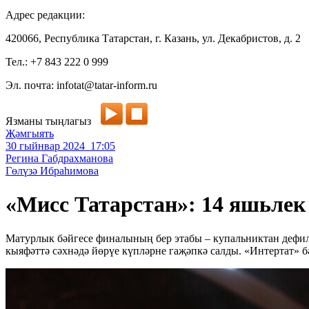
Адрес редакции:
420066, Республика Татарстан, г. Казань, ул. Декабристов, д. 2
Тел.: +7 843 222 0 999
Эл. почта: infotat@tatar-inform.ru
Язманы тыңлагыз
Җәмгыять
30 гыйнвар 2024 17:05
Регина Габдрахманова
Гөлүзә Ибраһимова
«Мисс Татарстан»: 14 яшьлек
Матурлык бәйгесе финалының бер этабы – купальниктан дефиле
кыяфәттә сәхнәдә йөрүе күпләрне гаҗәпкә салды. «Интертат» б