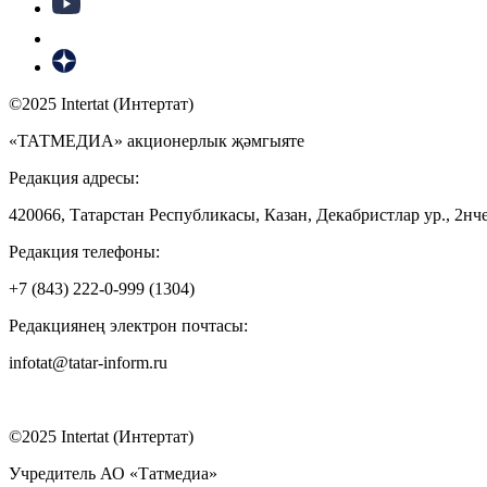
©2025 Intertat (Интертат)
«ТАТМЕДИА» акционерлык җәмгыяте
Редакция адресы:
420066, Татарстан Республикасы, Казан, Декабристлар ур., 2нче
Редакция телефоны:
+7 (843) 222-0-999 (1304)
Редакциянең электрон почтасы:
infotat@tatar-inform.ru
©2025 Intertat (Интертат)
Учредитель АО «Татмедиа»