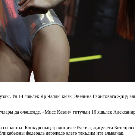
узды. Ул 14 яшьлек Яр Чаллы кызы Эвелина Габитовага җиңү ал
ллары да өләшелде. «Мисс Казан» титулын 16 яшьлек Александр
өч сынашты. Конкурсның традициясе буенча, җиңүчегә Бөтенрос
бликабызны федераль дәрәҗәдә әлегә тәкъдим итә алмаячак.