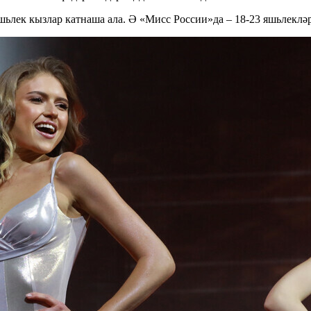
яшьлек кызлар катнаша ала. Ә «Мисс России»да – 18-23 яшьлекләр