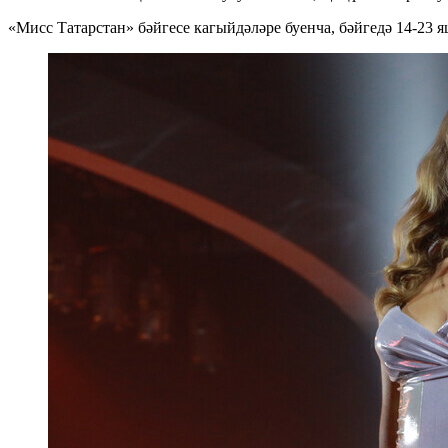
«Мисс Татарстан» бәйгесе кагыйдәләре буенча, бәйгедә 14-23 