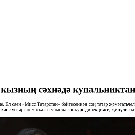
 кызның сәхнәдә купальниктан 
. Ел саен «Мисс Татарстан» бәйгесеннән соң татар җәмәгатьчел
әхәс куптарган мәсьәлә турында конкурс дирекциясе, җиңүче кы