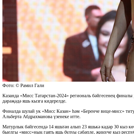
Фото: © Рамил Гали
Казанда «Мисс Татарстан-2024» региональ бәйгесенең финалы 
дәрәҗәдә яшь кызга кидерелде.
Финалда шулай ук «Мисс Казан» һәм «Беренче вице-мисс» титу
Альберта Абдрахманова үзенеке итте.
Матурлык бәйгесендә 14 яшьтән алып 23 яшькә кадәр 30 кыз к
быелгы «мисс»ның гаять яшь булуы сәбәпле, җиңүче кыз респу