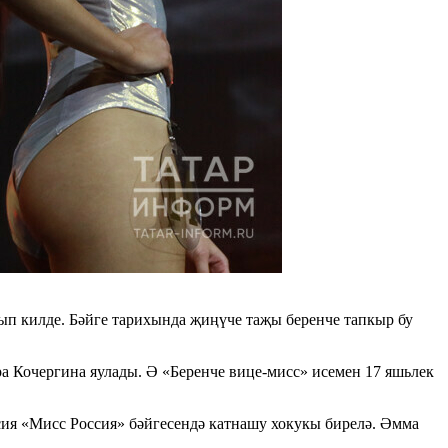
ып килде. Бәйге тарихында җиңүче таҗы беренче тапкыр бу
а Кочергина яулады. Ә «Беренче вице-мисс» исемен 17 яшьлек
сия «Мисс Россия» бәйгесендә катнашу хокукы бирелә. Әмма