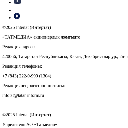
©2025 Intertat (Интертат)
«ТАТМЕДИА» акционерлык җәмгыяте
Редакция адресы:
420066, Татарстан Республикасы, Казан, Декабристлар ур., 2нче
Редакция телефоны:
+7 (843) 222-0-999 (1304)
Редакциянең электрон почтасы:
infotat@tatar-inform.ru
©2025 Intertat (Интертат)
Учредитель АО «Татмедиа»