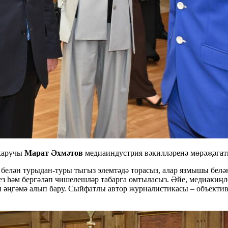
каручы
Марат Әхмәтов
медиаиндустрия вәкилләренә мөрәҗәгать
елән турыдан-туры тыгыз элемтәдә торасыз, алар язмышы белән э
з һәм бергәләп чишелешләр табарга омтыласыз. Әйе, медиакиңлек
ы әңгәмә алып бару. Сыйфатлы автор журналистикасы – объектив