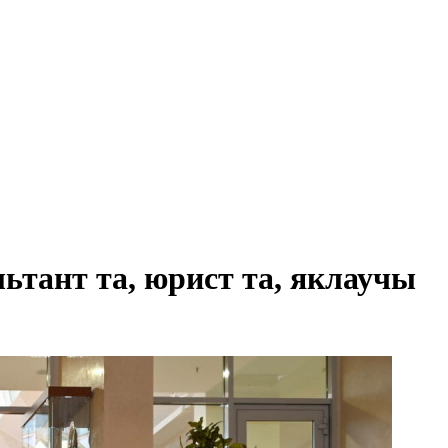
ьтант та, юрист та, яклаучы