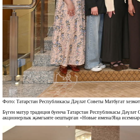
Фото: Татарстан Республикасы Дәүләт Советы Матбугат хезмәт
Бүген матур традиция буенча Татарстан Республикасы Дәүләт 
акционерлык җәмгыяте оештырган «Новые имена/Яңа исемнәр»