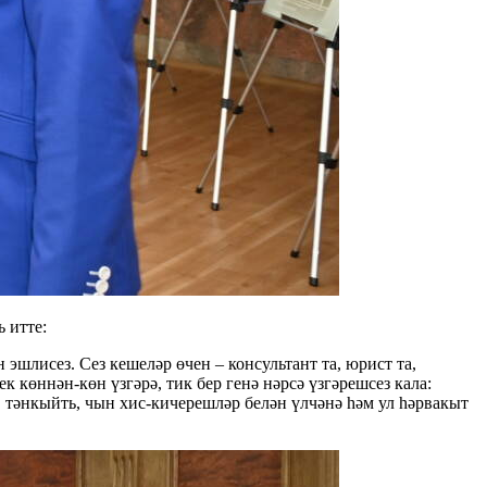
 итте:
шлисез. Сез кешеләр өчен – консультант та, юрист та,
 көннән-көн үзгәрә, тик бер генә нәрсә үзгәрешсез кала:
 тәнкыйть, чын хис-кичерешләр белән үлчәнә һәм ул һәрвакыт