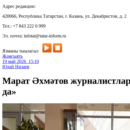
Адрес редакции:
420066, Республика Татарстан, г. Казань, ул. Декабристов, д. 2
Тел.: +7 843 222 0 999
Эл. почта: infotat@tatar-inform.ru
Язманы тыңлагыз
Җәмгыять
19 май 2026 15:10
Юлай Низаев
Марат Әхмәтов журналистларга
да»