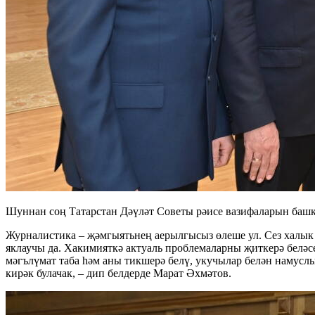
Шуннан соң Татарстан Дәүләт Советы рәисе вазифаларын баш
Журналистика – җәмгыятьнең аерылгысыз өлеше ул. Сез халык б
яклаучы да. Хакимияткә актуаль проблемаларны җиткерә беләсе
мәгълүмат таба һәм аны тикшерә белү, укучылар белән намусл
кирәк булачак, – дип белдерде Марат Әхмәтов.