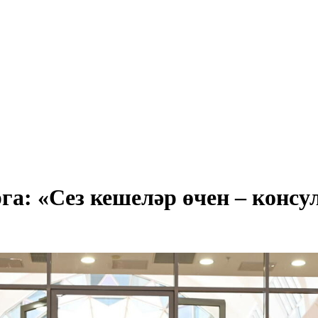
: «Сез кешеләр өчен – консул