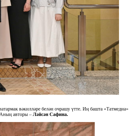
иатармак вәкилләре белән очрашу үтте. Иң башта «Татмедиа»
 Аның авторы –
Ләйсән Сафина.