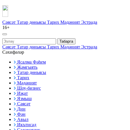
Сәясәт
Татар дөньясы
Тарих
Мәдәният
Эстрада
16+
Табарга
Сәясәт
Татар дөньясы
Тарих
Мәдәният
Эстрада
Сәхифәләр
Ясалма Фәһем
Җәмгыять
Татар дөньясы
Тарих
Мәдәният
Шоу-бизнес
Иҗат
Язмыш
Сәясәт
Дин
Фән
Авыл
Икътисад
Сәламәтлек