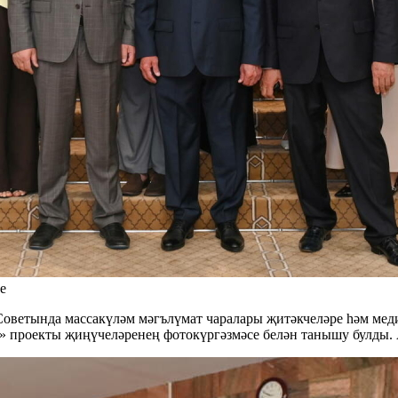
е
Советында массакүләм мәгълүмат чаралары җитәкчеләре һәм мед
 проекты җиңүчеләренең фотокүргәзмәсе белән танышу булды.