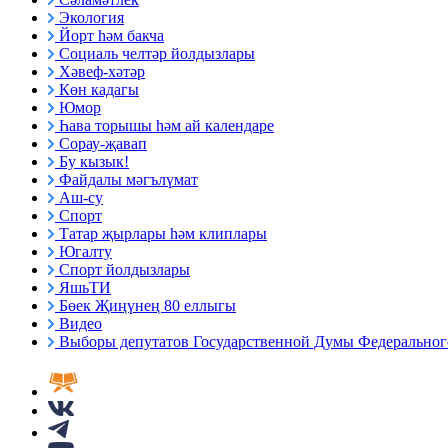
Экология
Йорт һәм бакча
Социаль челтәр йолдызлары
Хәвеф-хәтәр
Көн кадагы
Юмор
Һава торышы һәм ай календаре
Сорау-җавап
Бу кызык!
Файдалы мәгълүмат
Аш-су
Спорт
Татар җырлары һәм клиплары
Югалту
Спорт йолдызлары
ЯшьТИ
Бөек Җиңүнең 80 еллыгы
Видео
Выборы депутатов Государственной Думы Федерального