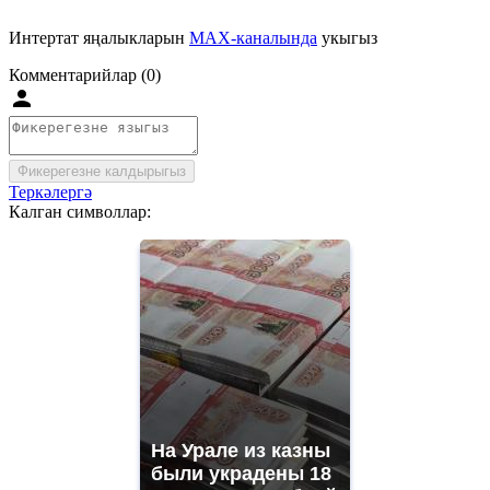
Интертат яңалыкларын
MAX-каналында
укыгыз
Комментарийлар (0)
Фикерегезне калдырыгыз
Теркәлергә
Калган символлар:
На Урале из казны
были украдены 18