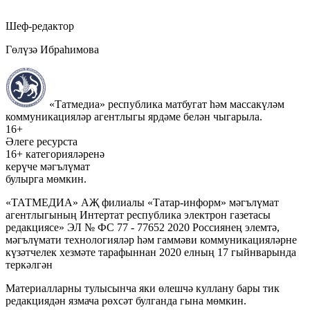
Шеф-редактор
Гөлүзә Ибраһимова
«Татмедиа» республика матбугат һәм массакүләм
коммуникацияләр агентлыгы ярдәме белән чыгарыла.
16+
Әлеге ресурста
16+ категорияләренә
керүче мәгълүмат
булырга мөмкин.
«ТАТМЕДИА» АҖ филиалы «Татар-информ» мәгълүмат
агентлыгының Интертат республика электрон газетасы
редакциясе» ЭЛ № ФС 77 - 77652 2020 Россиянең элемтә,
мәгълүмати технологияләр һәм гаммәви коммуникацияләрне
күзәтчелек хезмәте тарафыннан 2020 елның 17 гыйнварында
теркәлгән
Материалларны тулысынча яки өлешчә куллану бары тик
редакциядән язмача рөхсәт булганда гына мөмкин.