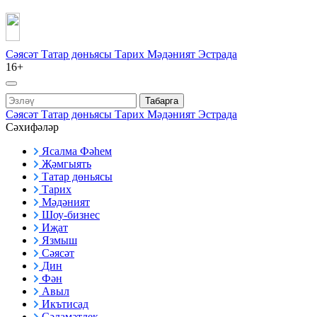
Сәясәт
Татар дөньясы
Тарих
Мәдәният
Эстрада
16+
Табарга
Сәясәт
Татар дөньясы
Тарих
Мәдәният
Эстрада
Сәхифәләр
Ясалма Фәһем
Җәмгыять
Татар дөньясы
Тарих
Мәдәният
Шоу-бизнес
Иҗат
Язмыш
Сәясәт
Дин
Фән
Авыл
Икътисад
Сәламәтлек