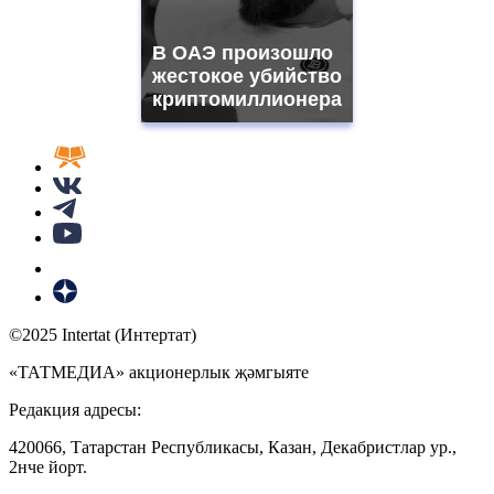
В ОАЭ произошло
жестокое убийство
криптомиллионера
©2025 Intertat (Интертат)
«ТАТМЕДИА» акционерлык җәмгыяте
Редакция адресы:
420066, Татарстан Республикасы, Казан, Декабристлар ур.,
2нче йорт.