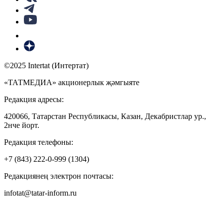
©2025 Intertat (Интертат)
«ТАТМЕДИА» акционерлык җәмгыяте
Редакция адресы:
420066, Татарстан Республикасы, Казан, Декабристлар ур.,
2нче йорт.
Редакция телефоны:
+7 (843) 222-0-999 (1304)
Редакциянең электрон почтасы:
infotat@tatar-inform.ru