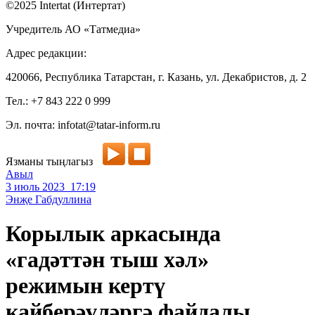
©2025 Intertat (Интертат)
Учредитель АО «Татмедиа»
Адрес редакции:
420066, Республика Татарстан, г. Казань, ул. Декабристов, д. 2
Тел.: +7 843 222 0 999
Эл. почта: infotat@tatar-inform.ru
Язманы тыңлагыз
Авыл
3 июль 2023 17:19
Энҗе Габдуллина
Корылык аркасында
«гадәттән тыш хәл»
режимын кертү
кайберәүләргә файдалы