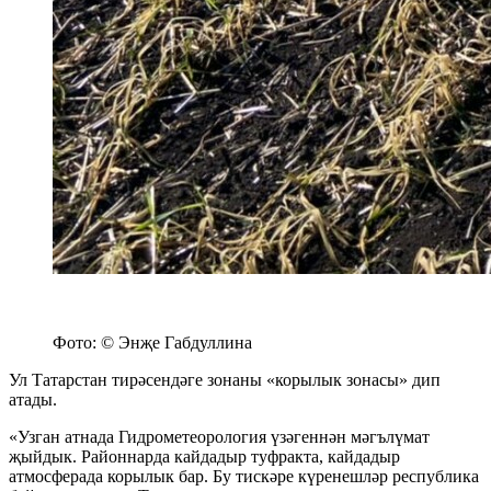
Фото: © Энҗе Габдуллина
Ул Татарстан тирәсендәге зонаны «корылык зонасы» дип
атады.
«Узган атнада Гидрометеорология үзәгеннән мәгълүмат
җыйдык. Районнарда кайдадыр туфракта, кайдадыр
атмосферада корылык бар. Бу тискәре күренешләр республика