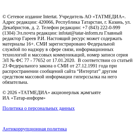
© Сетевое издание Intertat. Учредитель АО «ТАТМЕДИА».
Адрес редакции: 420066, Республика Татарстан, г. Казань, ул.
Декабристов, д. 2. Телефон редакции: +7 (843) 222-0-999
(1304) Эл.почта редакции: infotat@tatar-inform.ru Главный
редактор Гареев Р.И. Настоящий ресурс может содержать
материалы 16+. СМИ зарегистрировано Федеральной
службой по надзору в сфере связи, информационных
технологий и массовых коммуникаций, номер записи серия
ЭЛ № ФС 77 - 77652 от 17.01.2020. В соответствии со статьей
23 Федерального закона о СМИ от 27.12.1991 года при
распространении сообщений сайта “Интертат” другим
средством массовой информации гиперссылка на него
обязательна.
© 2026 «ТАТМЕДИА» акционерлык җәмгыяте
ИА «Татар-информ»
Политика о персональных данных
Антикоррупционная политика