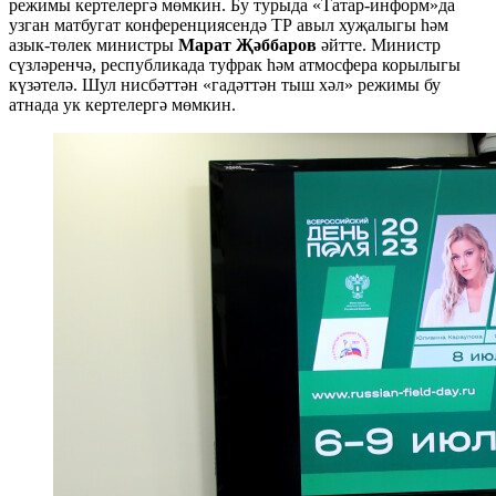
режимы кертелергә мөмкин. Бу турыда «Татар-информ»да
узган матбугат конференциясендә ТР авыл хуҗалыгы һәм
азык-төлек министры
Марат Җәббаров
әйтте. Министр
сүзләренчә, республикада туфрак һәм атмосфера корылыгы
күзәтелә. Шул нисбәттән «гадәттән тыш хәл» режимы бу
атнада ук кертелергә мөмкин.