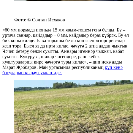
Фото: © Солтан Исхаков
«60 мм нормада июньдә 15 мм явым-төшем генә булды. Бу –
уртача саннар, кайдадыр – 0 мм, кайдадыр бераз күбрәк. Бу ел
бик коры килде. Һава торышы безгә көн саен «сюрприз»лар
ясап тора. Быел яз да иртә килде, чәчүгә 2 атна алдан чыктык.
Чәчеп бетерү белән суытты. Аннары игеннәр чыккач, кабат
суытты. Кукуруза, шикәр чөгендере, рапс кебек
культураларны кире чәчәргә туры килде», – дип искә алды
Марат Җәббаров. Май уртасында республиканың
күп кенә
басуларын кырау суккан иде.