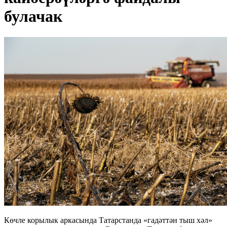
булачак
Көчле корылык аркасында Татарстанда «гадәттән тыш хәл»