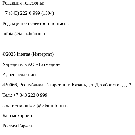
Редакция телефоны:
+7 (843) 222-0-999 (1304)
Редакциянең электрон почтасы:
infotat@tatar-inform.ru
©2025 Intertat (Интертат)
Учредитель АО «Татмедиа»
Адрес редакции:
420066, Республика Татарстан, г. Казань, ул. Декабристов, д. 2
Тел.: +7 843 222 0 999
Эл. почта: infotat@tatar-inform.ru
Баш мөхәррир
Рөстәм Гәрәев