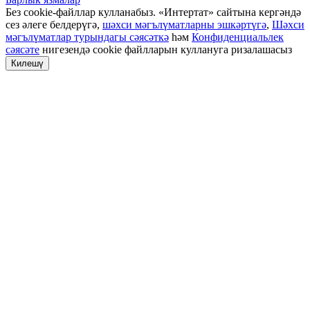
Без cookie-файллар кулланабыз. «Интертат» сайтына кергәндә
сез әлеге белдерүгә,
шәхси мәгълүматларны эшкәртүгә
,
Шәхси
мәгълүматлар турындагы сәясәткә
һәм
Конфиденциальлек
сәясәте
нигезендә cookie файлларын куллануга ризалашасыз
Килешү