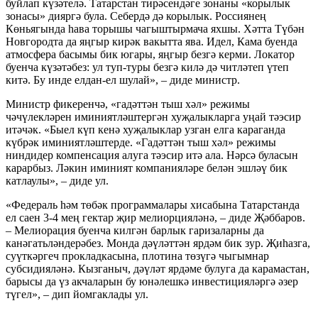
буйлап күзәтелә. Татарстан тирәсендәге зонаны «корылык
зонасы» дияргә була. Себердә дә корылык. Россиянең
Көньягында һава торышы чагыштырмача яхшы. Хәтта Түбән
Новгородта да яңгыр кирәк вакытта ява. Идел, Кама буенда
атмосфера басымы бик югары, яңгыр безгә керми. Локатор
буенча күзәтәбез: ул туп-туры безгә килә дә читләтеп үтеп
китә. Бу инде елдан-ел шулай», – диде министр.
Министр фикеренчә, «гадәттән тыш хәл» режимы
чәчүлекләрен иминиятләштергән хуҗалыкларга уңай тәэсир
итәчәк. «Быел күп кенә хуҗалыклар узган елга караганда
күбрәк иминиятләштерде. «Гадәттән тыш хәл» режимы
ниндидер компенсация алуга тәэсир итә ала. Нәрсә буласын
карарбыз. Ләкин иминият компанияләре белән эшләү бик
катлаулы», – диде ул.
«Федераль һәм төбәк программалары хисабына Татарстанда
ел саен 3-4 мең гектар җир мелиорцияләнә, – диде Җәббаров.
– Мелиорация буенча килгән барлык гаризаларны да
канәгатьләндерәбез. Монда дәүләттән ярдәм бик зур. Җиһазга,
суүткәргеч прокладкасына, плотина төзүгә чыгымнар
субсидияләнә. Кызганыч, дәүләт ярдәме булуга да карамастан,
барысы да үз акчаларын бу юнәлешкә инвестицияләргә әзер
түгел», – дип йомгаклады ул.