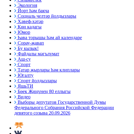
Экология
Йорт һәм бакча
Социаль челтәр йолдызлары
Хәвеф-хәтәр
Көн кадагы
Юмор
Һава торышы һәм ай календаре
Сорау-җавап
Бу кызык!
Файдалы мәгълүмат
Аш-су
Спорт
Татар җырлары һәм клиплары
Югалту
Спорт йолдызлары
ЯшьТИ
Бөек Җиңүнең 80 еллыгы
Видео
Выборы депутатов Государственной Думы
Федерального Собрания Российской Федерации
девятого созыва 20.09.2026