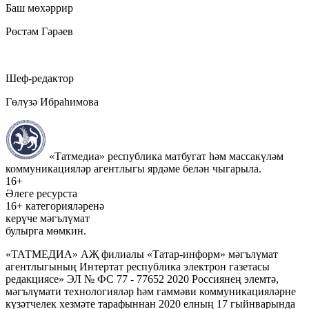
Баш мөхәррир
Рөстәм Гәрәев
Шеф-редактор
Гөлүзә Ибраһимова
«Татмедиа» республика матбугат һәм массакүләм
коммуникацияләр агентлыгы ярдәме белән чыгарыла.
16+
Әлеге ресурста
16+ категорияләренә
керүче мәгълүмат
булырга мөмкин.
«ТАТМЕДИА» АҖ филиалы «Татар-информ» мәгълүмат
агентлыгының Интертат республика электрон газетасы
редакциясе» ЭЛ № ФС 77 - 77652 2020 Россиянең элемтә,
мәгълүмати технологияләр һәм гаммәви коммуникацияләрне
күзәтчелек хезмәте тарафыннан 2020 елның 17 гыйнварында