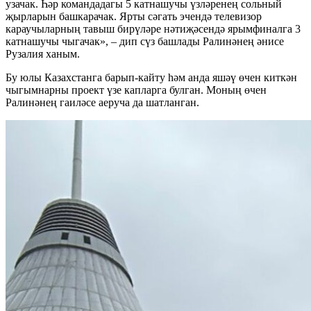
узачак. Һәр командадагы 5 катнашучы үзләренең сольный
җырларын башкарачак. Ярты сәгать эчендә телевизор
караучыларның тавыш бирүләре нәтиҗәсендә ярымфиналга 3
катнашучы чыгачак», – дип сүз башлады Ралинәнең әнисе
Рузалия ханым.
Бу юлы Казахстанга барып-кайту һәм анда яшәү өчен киткән
чыгымнарны проект үзе капларга булган. Моның өчен
Ралинәнең гаиләсе аеруча да шатланган.