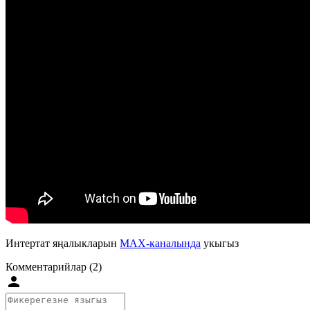
Интертат яңалыкларын
MAX-каналында
укыгыз
Комментарийлар (2)