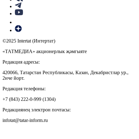
©2025 Intertat (Интертат)
«ТАТМЕДИА» акционерлык җәмгыяте
Редакция адресы:
420066, Татарстан Республикасы, Казан, Декабристлар ур.,
2нче йорт.
Редакция телефоны:
+7 (843) 222-0-999 (1304)
Редакциянең электрон почтасы:
infotat@tatar-inform.ru