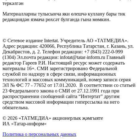
теркәлгән
Материалларны тулысынча яки өлешчә куллану бары тик
редакциядән язмача рөхсәт булганда гына мөмкин.
© Сетевое издание Intertat. Учредитель АО «ТАТМЕДИА».
Адрес редакции: 420066, Республика Татарстан, г. Казань, ул.
Декабристов, д. 2. Телефон редакции: +7 (843) 222-0-999
(1304) Эл.почта редакции: infotat@tatar-inform.ru Главный
редактор Гареев Р.И. Настоящий ресурс может содержать
материалы 16+. СМИ зарегистрировано Федеральной
службой по надзору в сфере связи, информационных
технологий и массовых коммуникаций, номер записи серия
ЭЛ № ФС 77 - 77652 от 17.01.2020. В соответствии со статьей
23 Федерального закона о СМИ от 27.12.1991 года при
распространении сообщений сайта “Интертат” другим
средством массовой информации гиперссылка на него
обязательна.
© 2026 «ТАТМЕДИА» акционерлык җәмгыяте
ИА «Татар-информ»
Политика о персональных данных