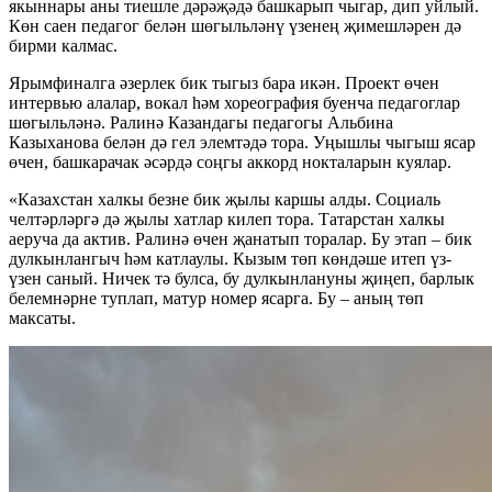
якыннары аны тиешле дәрәҗәдә башкарып чыгар, дип уйлый.
Көн саен педагог белән шөгыльләнү үзенең җимешләрен дә
бирми калмас.
Ярымфиналга әзерлек бик тыгыз бара икән. Проект өчен
интервью алалар, вокал һәм хореография буенча педагоглар
шөгыльләнә. Ралинә Казандагы педагогы Альбина
Казыханова белән дә гел элемтәдә тора. Уңышлы чыгыш ясар
өчен, башкарачак әсәрдә соңгы аккорд нокталарын куялар.
«Казахстан халкы безне бик җылы каршы алды. Социаль
челтәрләргә дә җылы хатлар килеп тора. Татарстан халкы
аеруча да актив. Ралинә өчен җанатып торалар. Бу этап – бик
дулкынлангыч һәм катлаулы. Кызым төп көндәше итеп үз-
үзен саный. Ничек тә булса, бу дулкынлануны җиңеп, барлык
белемнәрне туплап, матур номер ясарга. Бу – аның төп
максаты.