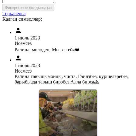
Фикерегезне калдырыгыз
Теркәлергә
Калган символлар:
1 июль 2023
Исемсез
Ралина, молодец. Мы за тебя❤️
1 июль 2023
Исемсез
Ралина тавышымонлы, чиста. Гаилэбез, куршелэребез,
барыбызда тавыш бирэбез Алла бирса🙏