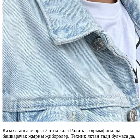
Казахстанга очарга 2 атна кала Ралинәгә ярымфиналда
башкарачак җырны җибәрәләр. Техник яктан гади булмаса да,