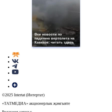
Все новости по
падению вертолета на
Кавказе: читать здесь
©2025 Intertat (Интертат)
«ТАТМЕДИА» акционерлык җәмгыяте
Редакция адресы: