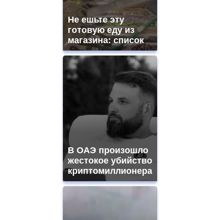
Не ешьте эту
готовую еду из
магазина: список
В ОАЭ произошло
жестокое убийство
криптомиллионера