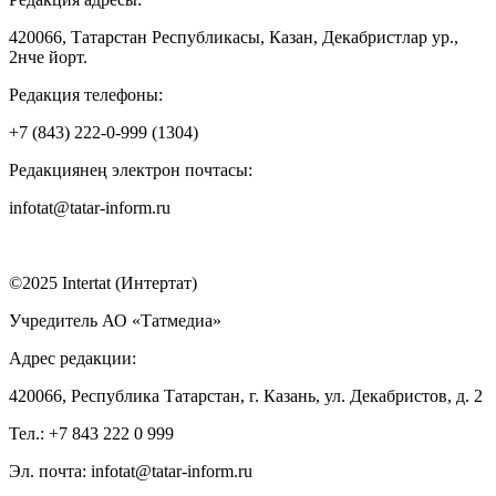
420066, Татарстан Республикасы, Казан, Декабристлар ур.,
2нче йорт.
Редакция телефоны:
+7 (843) 222-0-999 (1304)
Редакциянең электрон почтасы:
infotat@tatar-inform.ru
©2025 Intertat (Интертат)
Учредитель АО «Татмедиа»
Адрес редакции:
420066, Республика Татарстан, г. Казань, ул. Декабристов, д. 2
Тел.: +7 843 222 0 999
Эл. почта: infotat@tatar-inform.ru