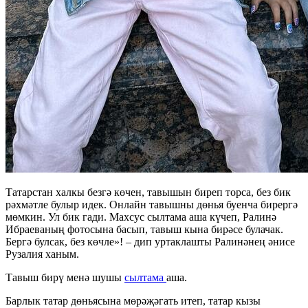
Татарстан халкы безгә көчен, тавышын биреп торса, без бик
рәхмәтле булыр идек. Онлайн тавышны дөнья буенча бирергә
мөмкин. Ул бик гади. Махсус сылтама аша күчеп, Ралинә
Ибраеваның фотосына басып, тавыш кына бирәсе булачак.
Бергә булсак, без көчле»! – дип уртаклашты Ралинәнең әнисе
Рузалия ханым.
Тавыш бирү менә шушы
сылтама
аша.
Барлык татар дөньясына мөрәҗәгать итеп, татар кызы