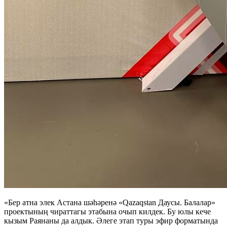
«Бер атна элек Астана шәһәренә «Qazaqstan Даусы. Балалар»
проектының чираттагы этабына очып килдек. Бу юлы кече
кызым Раянаны да алдык. Әлеге этап туры эфир форматында