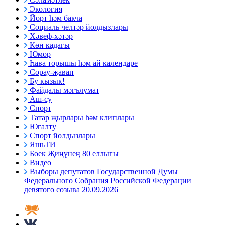
Экология
Йорт һәм бакча
Социаль челтәр йолдызлары
Хәвеф-хәтәр
Көн кадагы
Юмор
Һава торышы һәм ай календаре
Сорау-җавап
Бу кызык!
Файдалы мәгълүмат
Аш-су
Спорт
Татар җырлары һәм клиплары
Югалту
Спорт йолдызлары
ЯшьТИ
Бөек Җиңүнең 80 еллыгы
Видео
Выборы депутатов Государственной Думы
Федерального Собрания Российской Федерации
девятого созыва 20.09.2026