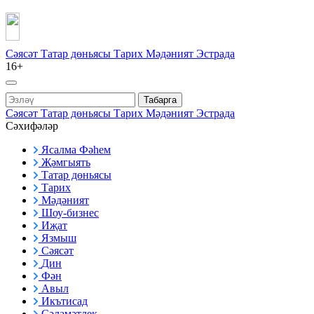
Сәясәт
Татар дөньясы
Тарих
Мәдәният
Эстрада
16+
Табарга
Сәясәт
Татар дөньясы
Тарих
Мәдәният
Эстрада
Сәхифәләр
Ясалма Фәһем
Җәмгыять
Татар дөньясы
Тарих
Мәдәният
Шоу-бизнес
Иҗат
Язмыш
Сәясәт
Дин
Фән
Авыл
Икътисад
Сәламәтлек