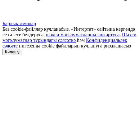
Барлык язмалар
Без cookie-файллар кулланабыз. «Интертат» сайтына кергәндә
сез әлеге белдерүгә,
шәхси мәгълүматларны эшкәртүгә
,
Шәхси
мәгълүматлар турындагы сәясәткә
һәм
Конфиденциальлек
сәясәте
нигезендә cookie файлларын куллануга ризалашасыз
Килешү