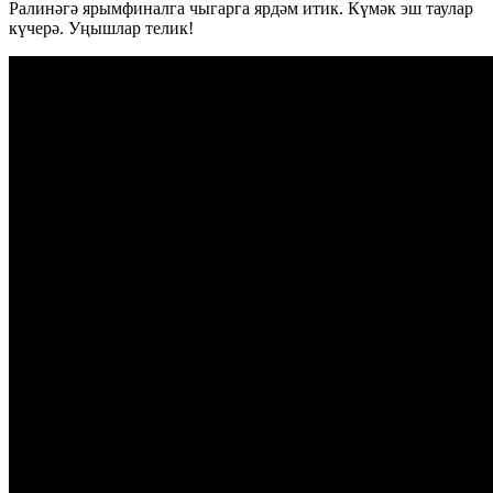
Ралинәгә ярымфиналга чыгарга ярдәм итик. Күмәк эш таулар
күчерә. Уңышлар телик!