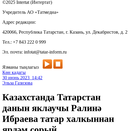
©2025 Intertat (Интертат)
Учредитель АО «Татмедиа»
Адрес редакции:
420066, Республика Татарстан, г. Казань, ул. Декабристов, д. 2
Тел.: +7 843 222 0 999
Эл. почта: infotat@tatar-inform.ru
Язманы тыңлагыз
Көн кадагы
30 июнь 2023 14:42
Эльза Газизова
Казахстанда Татарстан
данын яклаучы Ралинә
Ибраева татар халкыннан
ярдәм сорый