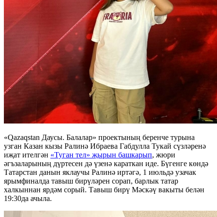
«Qazaqstan Даусы. Балалар» проектының беренче турына
узган Казан кызы Ралинә Ибраева Габдулла Тукай сүзләренә
иҗат ителгән
«Туган тел» җырын башкарып
, жюри
әгъзаларының дүртесен дә үзенә караткан иде. Бүгенге көндә
Татарстан данын яклаучы Ралинә иртәгә, 1 июльдә узачак
ярымфиналда тавыш бирүләрен сорап, барлык татар
халкыннан ярдәм сорый. Тавыш бирү Мәскәү вакыты белән
19:30да ачыла.