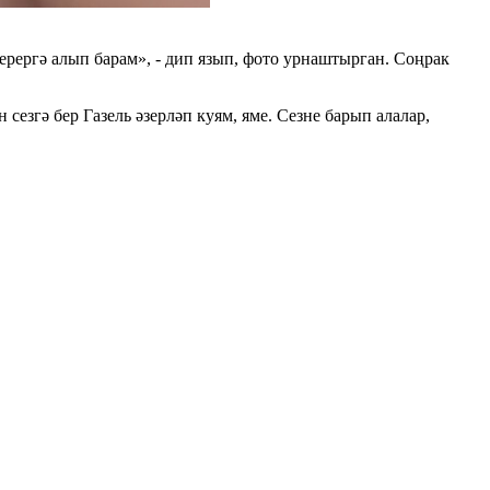
ерергә алып барам», - дип язып, фото урнаштырган. Соңрак
езгә бер Газель әзерләп куям, яме. Сезне барып алалар,