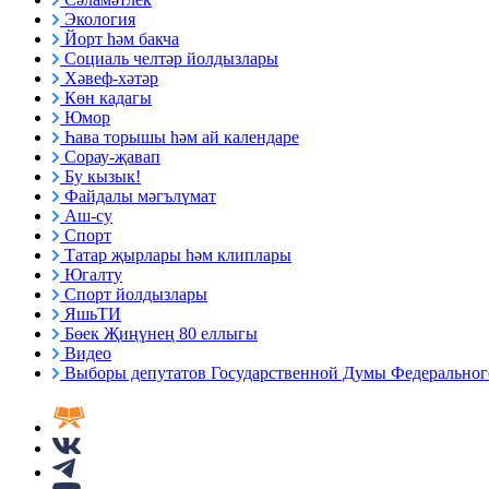
Экология
Йорт һәм бакча
Социаль челтәр йолдызлары
Хәвеф-хәтәр
Көн кадагы
Юмор
Һава торышы һәм ай календаре
Сорау-җавап
Бу кызык!
Файдалы мәгълүмат
Аш-су
Спорт
Татар җырлары һәм клиплары
Югалту
Спорт йолдызлары
ЯшьТИ
Бөек Җиңүнең 80 еллыгы
Видео
Выборы депутатов Государственной Думы Федерального