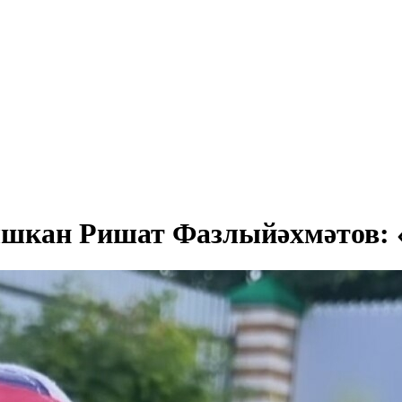
шкан Ришат Фазлыйәхмәтов: «