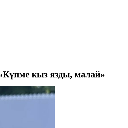
Күпме кыз язды, малай»