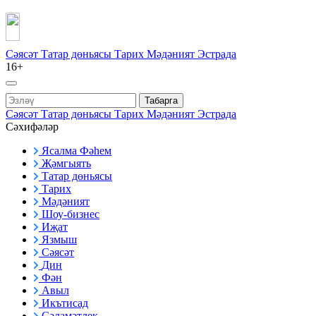
Сәясәт
Татар дөньясы
Тарих
Мәдәният
Эстрада
16+
Табарга
Сәясәт
Татар дөньясы
Тарих
Мәдәният
Эстрада
Сәхифәләр
Ясалма Фәһем
Җәмгыять
Татар дөньясы
Тарих
Мәдәният
Шоу-бизнес
Иҗат
Язмыш
Сәясәт
Дин
Фән
Авыл
Икътисад
Сәламәтлек