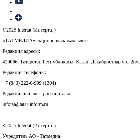
©2025 Intertat (Интертат)
«ТАТМЕДИА» акционерлык җәмгыяте
Редакция адресы:
420066, Татарстан Республикасы, Казан, Декабристлар ур., 2нче
Редакция телефоны:
+7 (843) 222-0-999 (1304)
Редакциянең электрон почтасы:
infotat@tatar-inform.ru
©2025 Intertat (Интертат)
Учредитель АО «Татмедиа»