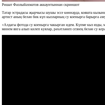
Ришат Фазлыйәхмәтов аккаунтыннан скриншот
Татар эстрадасы җырчысы шушы эссе көннәрдә, кояшта кызынып,
артист аның белән бик күп кызларның су коенырга барырга әзе
«Алдагы фотода су коенырга чакырган идем. Күпме кыз язды, ма
минем янга алып килеп куялар, рәхәтләнеп сезнең белән су ке