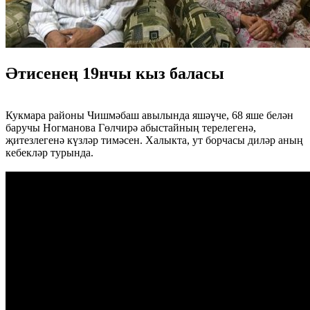
Әтисенең 19нчы кыз баласы
Кукмара районы Чишмәбаш авылында яшәүче, 68 яше белән
баручы Ногманова Гөлчирә абыстайның терелегенә,
җитезлегенә күзләр тимәсен. Халыкта, ут борчасы диләр аның
кебекләр турында.