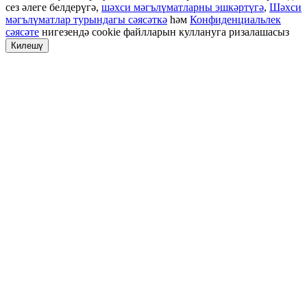
сез әлеге белдерүгә,
шәхси мәгълүматларны эшкәртүгә
,
Шәхси
мәгълүматлар турындагы сәясәткә
һәм
Конфиденциальлек
сәясәте
нигезендә cookie файлларын куллануга ризалашасыз
Килешү