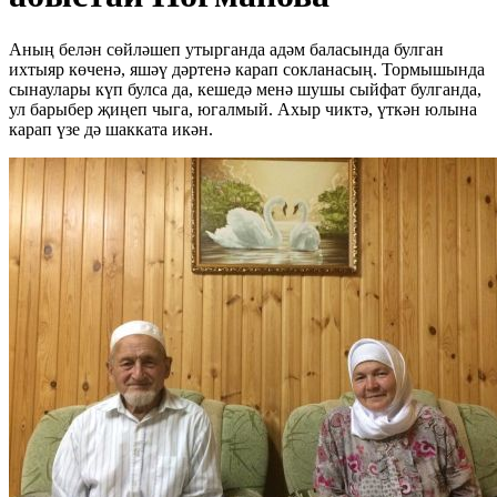
Аның белән сөйләшеп утырганда адәм баласында булган
ихтыяр көченә, яшәү дәртенә карап сокланасың. Тормышында
сынаулары күп булса да, кешедә менә шушы сыйфат булганда,
ул барыбер җиңеп чыга, югалмый. Ахыр чиктә, үткән юлына
карап үзе дә шакката икән.