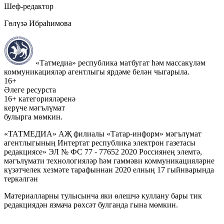
Шеф-редактор
Гөлүзә Ибраһимова
«Татмедиа» республика матбугат һәм массакүләм
коммуникацияләр агентлыгы ярдәме белән чыгарыла.
16+
Әлеге ресурста
16+ категорияләренә
керүче мәгълүмат
булырга мөмкин.
«ТАТМЕДИА» АҖ филиалы «Татар-информ» мәгълүмат
агентлыгының Интертат республика электрон газетасы
редакциясе» ЭЛ № ФС 77 - 77652 2020 Россиянең элемтә,
мәгълүмати технологияләр һәм гаммәви коммуникацияләрне
күзәтчелек хезмәте тарафыннан 2020 елның 17 гыйнварында
теркәлгән
Материалларны тулысынча яки өлешчә куллану бары тик
редакциядән язмача рөхсәт булганда гына мөмкин.