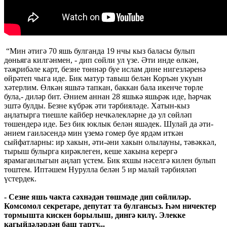
“Мин әтигә 70 яшь булганда 19 нчы кыз баласы булып
дөньяга килгәнмен, - дип сөйли ул үзе. Әти инде өлкән,
тәҗрибәле карт, безне төннәр буе ислам дине нигезләренә
өйрәтеп чыга иде. Бик матур тавыш белән Коръән укуын
хәтерлим. Өлкән яшьтә тапкан, баккан бала икенче төрле
була,- диләр бит. Әнием аннан 28 яшькә яшьрәк иде, һәрчак
эштә булды. Безне күбрәк әти тәрбияләде. Хатын-кыз
аңлатырга тиешле кайбер нечкәлекләрне дә ул сөйләп
төшендерә иде. Без бик юклык белән яшәдек. Шулай да әти-
әнием гаиләсендә мин үземә гомер буе ярдәм иткән
сыйфатларны: ир хакын, әти-әни хакын олылауны, тәвәккәл,
тырыш булырга кирәклеген, кеше хакына керергә
ярамаганлыгын аңлап үстем. Бик яхшы нәселгә килен булып
төштем. Иптәшем Нурулла белән 5 ир малай тәрбияләп
үстердек.
- Сезне яшь чакта сәхнәдән төшмәде дип сөйлиләр.
Комсомол секретаре, депутат та булгансыз. Һәм ничектер
тормышта кискен борылыш, дингә килү. Элекке
кагыйдәләрдән баш тарту...