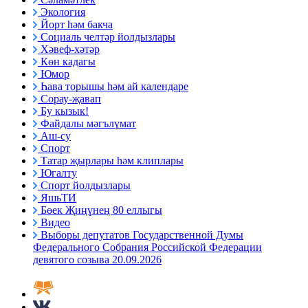
Экология
Йорт һәм бакча
Социаль челтәр йолдызлары
Хәвеф-хәтәр
Көн кадагы
Юмор
Һава торышы һәм ай календаре
Сорау-җавап
Бу кызык!
Файдалы мәгълүмат
Аш-су
Спорт
Татар җырлары һәм клиплары
Югалту
Спорт йолдызлары
ЯшьТИ
Бөек Җиңүнең 80 еллыгы
Видео
Выборы депутатов Государственной Думы
Федерального Собрания Российской Федерации
девятого созыва 20.09.2026