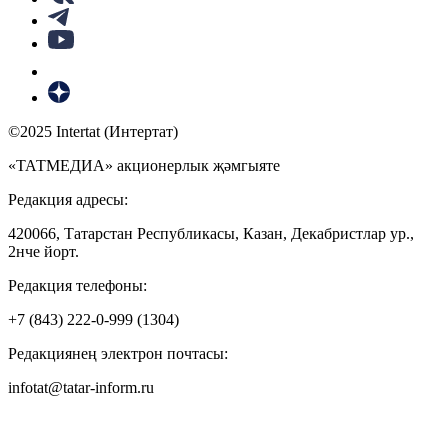
©2025 Intertat (Интертат)
«ТАТМЕДИА» акционерлык җәмгыяте
Редакция адресы:
420066, Татарстан Республикасы, Казан, Декабристлар ур.,
2нче йорт.
Редакция телефоны:
+7 (843) 222-0-999 (1304)
Редакциянең электрон почтасы:
infotat@tatar-inform.ru