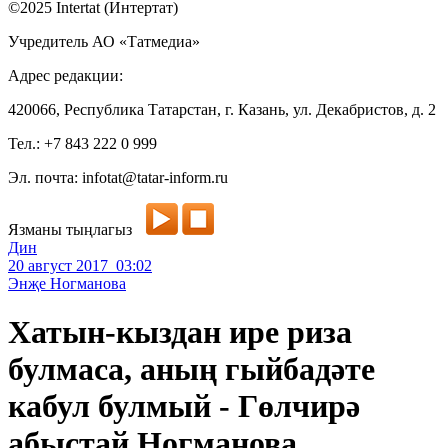
©2025 Intertat (Интертат)
Учредитель АО «Татмедиа»
Адрес редакции:
420066, Республика Татарстан, г. Казань, ул. Декабристов, д. 2
Тел.: +7 843 222 0 999
Эл. почта: infotat@tatar-inform.ru
Язманы тыңлагыз
Дин
20 август 2017 03:02
Энҗе Ногманова
Хатын-кыздан ире риза
булмаса, аның гыйбадәте
кабул булмый - Гөлчирә
абыстай Ногманова