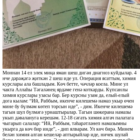
Моннан 14 ел элек миңа яман шеш дигән диагноз куйдылар. 4
нче дәрәҗәгә җиткән 2 шеш иде ул. Операция ясаттым, химия
курслары ала башладым. Көч бетте, чәчләр коела. Мине ул
чакта Аллаһы Тәгаләнең ярдәме генә коткарды. Күпсанлы
химия курслары узасы бар. Бер курсны узам да, елый-елый
дога кылам: “Ий, Раббым, икенче килешемә намаз укыр өчен
мине бу бүлмәм көтеп торсын иде”, - дим. Икенче килешемә
тагын шул бүлмәгә урнаштыралар. Тагын шөкерана намазы
укып дәвалануга керешәм. 12-18 сәгать химия алгач палатага
чыгарып салалар: “Ий, Раббым, тәһарәтләнеп намазымны
укырга да көч бир инде”, - дип ялварам. Ул көч бирә. Минем
белән химия алган кешеләр аптырыйлар иде, ничек шулай