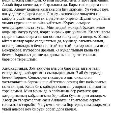
йөри аласың син,- дип. Ә мин мескенләнеп ятарга яратмыйм.
Аллаһ бирә көчне дә, сабырлыкны да. Бары тик сорарга гына
кирәк. Авыру кешене кызганырга һич ярамый. Ул үзендә көч,
яшәү дәрте табарга тиеш. Сынау - кешеләргә яшәүнең ни
кадәрле рәхәт икәнлеген аңлар өчен бирелә. Шулай чираттагы
химия курсын алып өйгә кайттым. Күрәм, өемдәге
челтәрләрем чиста түгел. Мин андый-мондый булсам, кеше
алдында матур түгел, юарга кирәк,- дип уйлыйм. Киленнәрем
сыерны сава, аларга тагын өстәмә эш кушарга оялдым. Улыма
әйтеп челтәрләрне салдырттым да, мунчада ләгәнгә салып,
өстендә аякларым белән таптый-таптый челтәр юганым истә.
Бөкерәергә, күтәрергә ярамый. Ә күңел тыныч кына ята
белми. Һәрвакыт динне дә, дөньяныкын да тигез алып
барырга тырыштым.
Хаҗ кылганда, Зәм-зәм суы алырга барганда аягым таеп
егылдым да, кабыргамны сындырганмын. 3 ай бу турыда
белми йөрдем. Сөякләрне тикшерегә дип онкология
хастаханәсенә баргач кына әйттеләр: сезнең бит кабыргагыз
сынган, дип. Кеше бит, кабырга сынгач, утырып та, ятып та
тора алмый. Мин моны да Аллаһының бер рәхмәте дип,
хаҗларымның кабуллыгына бер сәбәп булсын дип аңладым.
Хәзер дә тәһарәт алган саен Аллаһтан һәр әгъзама аерым
сәламәтлек сорыйм. Үз-үземне чиста йөртергә, намазларымны
укый алырга көч бирүен сорап дога кылам.