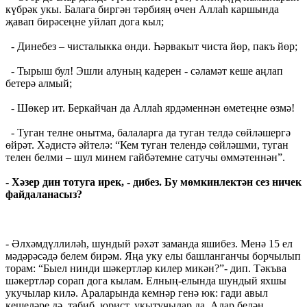
күбрәк укы. Балага биргән тәрбияң өчен Аллаһ каршында
җавап бирәсеңне уйлап дога кыл;
- Динебез – чисталыкка өнди. Һәрвакыт чиста йөр, пакъ йөр;
- Тырыш бул! Эшли алуның кадерен - сәламәт кеше аңлап
бетерә алмый;
- Шөкер ит. Беркайчан да Аллаһ ярдәменнән өметеңне өзмә!
- Туган телне онытма, балаларга да туган телдә сөйләшергә
өйрәт. Хәдистә әйтелә: “Кем туган телендә сөйләшми, туган
телен белми – шул минем гайбәтемне сатучы өммәтеннән”.
- Хәзер дин тотуга ирек, - дибез. Бу мөмкинлектән сез ничек
файдаланасыз?
- Әлхәмдүллиләһ, шундый рәхәт заманда яшибез. Менә 15 ел
мәдәрәсәдә белем бирәм. Яңа уку елы башланганчы борчылып
торам: “Быел нинди шәкертләр килер микән?”- дип. Тәкъва
шәкертләр сорап дога кылам. Елның-елында шундый яхшы
укучылар килә. Араларында кемнәр генә юк: гади авыл
кешеләре дә, табиб, юрист, укытучылар да. Алар белән