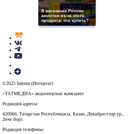
В магазинах России
ажиотаж из-за этого
продукта: что купить?
©2025 Intertat (Интертат)
«ТАТМЕДИА» акционерлык җәмгыяте
Редакция адресы:
420066, Татарстан Республикасы, Казан, Декабристлар ур.,
2нче йорт.
Редакция телефоны: