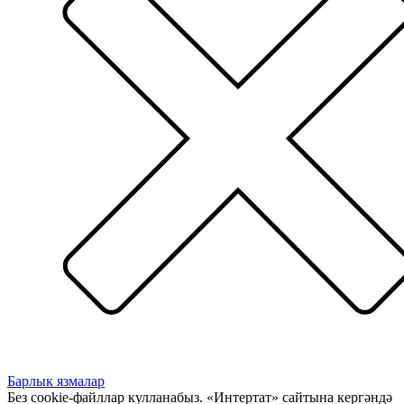
Барлык язмалар
Без cookie-файллар кулланабыз. «Интертат» сайтына кергәндә