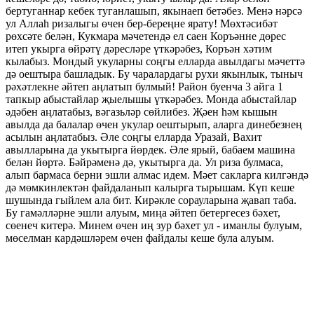
бертуганнар кебек туганлашып, якынаеп бетәбез. Менә нәрсә
ул Аллаһ ризалыгы өчен бер-береңне ярату! Мөхтәсибәт
рөхсәте белән, Кукмара мәчетендә ел саен Коръәнне дөрес
итеп укырга өйрәтү дәресләре үткәрәбез, Коръән хәтим
кылабыз. Мондый укуларны соңгы елларда авылдагы мәчеттә
дә оештыра башладык. Бу чаралардагы рухи якынлык, тыныч
рәхәтлекне әйтеп аңлатып булмый! Район буенча 3 айга 1
тапкыр абыстайлар җыелышы үткәрәбез. Монда абыстайлар
әдәбен аңлатабыз, вәгазьләр сөйлибез. Җәен һәм кышын
авылда да балалар өчен укулар оештырып, аларга динебезнең
асылын аңлатабыз. Әле соңгы елларда Уразай, Вахит
авылларына да укытырга йөрдек. Әле ярый, бабаем машина
белән йөртә. Бәйрәменә дә, укытырга да. Ул риза булмаса,
алып бармаса берни эшли алмас идем. Мәет сакларга килгәндә
дә мөмкинлектән файдаланып калырга тырышам. Күп кеше
шушында гыйлем ала бит. Кирәкле сорауларына җавап таба.
Бу гамәлләрне эшли алуым, миңа әйтеп бетергесез бәхет,
сөенеч китерә. Минем өчен иң зур бәхет ул - иманлы булуым,
мөселман кардәшләрем өчен файдалы кеше була алуым.