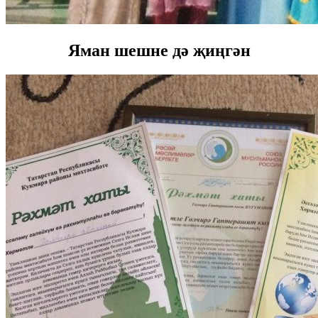
Яман шешне дә җиңгән