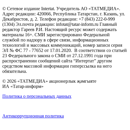
© Сетевое издание Intertat. Учредитель АО «ТАТМЕДИА».
Адрес редакции: 420066, Республика Татарстан, г. Казань, ул.
Декабристов, д. 2. Телефон редакции: +7 (843) 222-0-999
(1304) Эл.почта редакции: infotat@tatar-inform.ru Главный
редактор Гареев Р.И. Настоящий ресурс может содержать
материалы 16+. СМИ зарегистрировано Федеральной
службой по надзору в сфере связи, информационных
технологий и массовых коммуникаций, номер записи серия
ЭЛ № ФС 77 - 77652 от 17.01.2020. В соответствии со статьей
23 Федерального закона о СМИ от 27.12.1991 года при
распространении сообщений сайта “Интертат” другим
средством массовой информации гиперссылка на него
обязательна.
© 2026 «ТАТМЕДИА» акционерлык җәмгыяте
ИА «Татар-информ»
Политика о персональных данных
Антикоррупционная политика