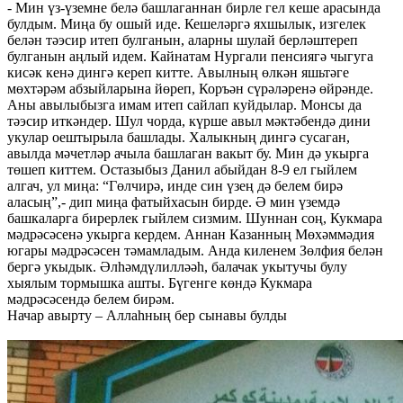
- Мин үз-үземне белә башлаганнан бирле гел кеше арасында
булдым. Миңа бу ошый иде. Кешеләргә яхшылык, изгелек
белән тәэсир итеп булганын, аларны шулай берләштереп
булганын аңлый идем. Кайнатам Нургали пенсиягә чыгуга
кисәк кенә дингә кереп китте. Авылның өлкән яшьтәге
мөхтәрәм абзыйларына йөреп, Коръән сүрәләренә өйрәнде.
Аны авылыбызга имам итеп сайлап куйдылар. Монсы да
тәэсир иткәндер. Шул чорда, күрше авыл мәктәбендә дини
укулар оештырыла башлады. Халыкның дингә сусаган,
авылда мәчетләр ачыла башлаган вакыт бу. Мин дә укырга
төшеп киттем. Остазыбыз Данил абыйдан 8-9 ел гыйлем
алгач, ул миңа: “Гөлчирә, инде син үзең дә белем бирә
аласың”,- дип миңа фатыйхасын бирде. Ә мин үземдә
башкаларга бирерлек гыйлем сизмим. Шуннан соң, Кукмара
мәдрәсәсенә укырга кердем. Аннан Казанның Мөхәммәдия
югары мәдрәсәсен тәмамладым. Анда киленем Зөлфия белән
бергә укыдык. Әлһәмдүлилләәһ, балачак укытучы булу
хыялым тормышка ашты. Бүгенге көндә Кукмара
мәдрәсәсендә белем бирәм.
Начар авырту – Аллаһның бер сынавы булды