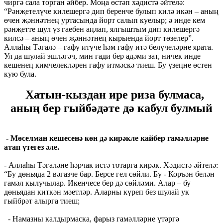
чиргә сала торган әйбер. Моңа өстәп хәдистә әйтелә:
“Рәнҗетелүче килешергә дип беренче булып килә икән – аның
өчен җәннәтнең уртасында йорт салып куелыр; ә инде кем
рәнҗетте шул үз гаебен аңлап, ялгыштым дип килешергә
килсә – аның өчен җәннәтнең кырыенда йорт төзелер”.
Аллаһы Тәгалә – гафу итүче һәм гафу итә белүчеләрне ярата.
Ул да шулай эшләгәч, мин гади бер адәми зат, ничек инде
кешенең кимчелекләрен гафу итмәскә тиеш. Бу үзеңне өстен
кую була.
Хатын-кыздан ире риза булмаса,
аның бер гыйбәдәте дә кабул булмый
- Мөселман кешесенә көн дә кирәкле кайбер гамәлләрне
атап үтегез әле.
- Аллаһы Тәгаләне һәрчак истә тотарга кирәк. Хәдистә әйтелә:
“Бу дөньяда 2 вәгазче бар. Берсе гел сөйли. Бу - Коръән белән
гамәл кылучылар. Икенчесе бер дә сөйләми. Алар – бу
дөньядан киткән мәетләр. Аларны күреп без шулай ук
гыйбрәт алырга тиеш;
- Намазны калдырмаска, фарыз гамәлләрне үтәргә