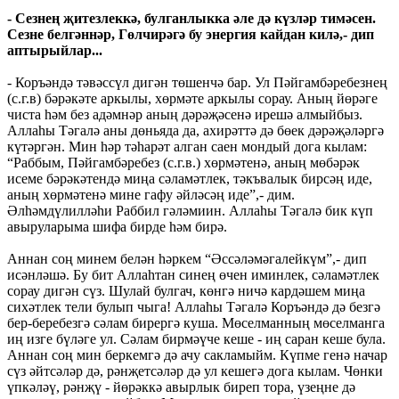
- Сезнең җитезлеккә, булганлыкка әле дә күзләр тимәсен.
Сезне белгәннәр, Гөлчирәгә бу энергия кайдан килә,- дип
аптырыйлар...
- Коръәндә тәвәссүл дигән төшенчә бар. Ул Пәйгамбәребезнең
(с.г.в) бәрәкәте аркылы, хөрмәте аркылы сорау. Аның йөрәге
чиста һәм без адәмнәр аның дәрәҗәсенә ирешә алмыйбыз.
Аллаһы Тәгалә аны дөньяда да, ахирәттә дә бөек дәрәҗәләргә
күтәргән. Мин һәр тәһарәт алган саен мондый дога кылам:
“Раббым, Пәйгамбәребез (с.г.в.) хөрмәтенә, аның мөбәрәк
исеме бәрәкәтендә миңа сәламәтлек, тәкъвалык бирсәң иде,
аның хөрмәтенә мине гафу әйләсәң иде”,- дим.
Әлһәмдүлилләһи Раббил гәләмиин. Аллаһы Тәгалә бик күп
авыруларыма шифа бирде һәм бирә.
Аннан соң минем белән һәркем “Әссәләмәгалейкүм”,- дип
исәнләшә. Бу бит Аллаһтан синең өчен иминлек, сәламәтлек
сорау дигән сүз. Шулай булгач, көнгә ничә кардәшем миңа
сихәтлек тели булып чыга! Аллаһы Тәгалә Коръәндә дә безгә
бер-беребезгә сәлам бирергә куша. Мөселманның мөселманга
иң изге бүләге ул. Сәлам бирмәүче кеше - иң саран кеше була.
Аннан соң мин беркемгә дә ачу сакламыйм. Күпме генә начар
сүз әйтсәләр дә, рәнҗетсәләр дә ул кешегә дога кылам. Чөнки
үпкәләү, рәнҗү - йөрәккә авырлык биреп тора, үзеңне дә