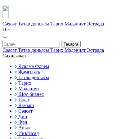
Сәясәт
Татар дөньясы
Тарих
Мәдәният
Эстрада
16+
Табарга
Сәясәт
Татар дөньясы
Тарих
Мәдәният
Эстрада
Сәхифәләр
Ясалма Фәһем
Җәмгыять
Татар дөньясы
Тарих
Мәдәният
Шоу-бизнес
Иҗат
Язмыш
Сәясәт
Дин
Фән
Авыл
Икътисад
Сәламәтлек