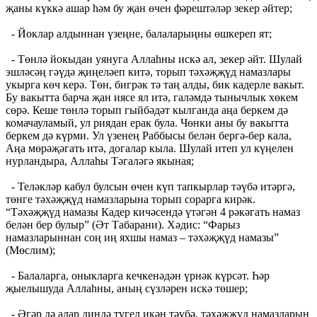
җаны күккә ашар һәм бу җан өчен фәрештәләр зекер әйтер;
- Йоклар алдыннан үзеңне, балаларыңны өшкереп ят;
- Төнлә йокыдан уянуга Аллаһны искә ал, зекер әйт. Шулай
эшләсәң гәүдә җиңеләеп китә, торып тәхәҗҗүд намазлары
укырга көч керә. Төн, бигрәк тә таң алды, бик кадерле вакыт.
Бу вакытта барча җан иясе ял итә, галәмдә тынычлык хөкем
сөрә. Кеше төнлә торып гыйбәдәт кылганда аңа беркем дә
комачауламый, ул риядан ерак була. Чөнки аны бу вакытта
беркем дә күрми. Ул үзенең Раббысы белән бергә-бер кала,
Аңа мөрәҗәгать итә, догалар кыла. Шулай итеп ул күңелен
нурландыра, Аллаһы Тәгаләгә якыная;
- Теләкләр кабул булсын өчен күп тапкырлар тәүбә итәргә,
төнге тәхәҗҗүд намазларына торып сорарга кирәк.
“Тәхәҗҗүд намазы Кадер кичәсендә үтәгән 4 рәкәгать намаз
белән бер булыр” (Әт Табарани). Хәдис: “Фарыз
намазларыннан соң иң яхшы намаз – тәхәҗҗүд намазы”
(Мөслим);
- Балаларга, оныкларга кечкенәдән үрнәк күрсәт. Һәр
җыелышуда Аллаһны, аның сүзләрен искә төшер;
- Әгәр дә алар диндә түгел икән тәүбә, тәхәҗҗүд намазларын