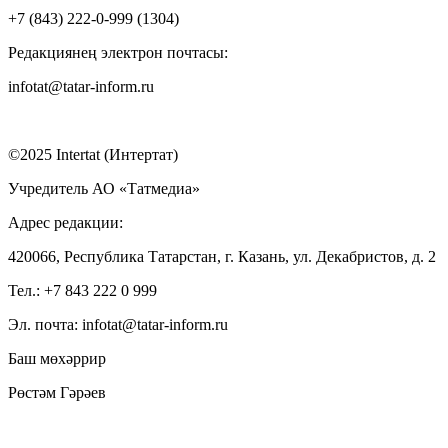
+7 (843) 222-0-999 (1304)
Редакциянең электрон почтасы:
infotat@tatar-inform.ru
©2025 Intertat (Интертат)
Учредитель АО «Татмедиа»
Адрес редакции:
420066, Республика Татарстан, г. Казань, ул. Декабристов, д. 2
Тел.: +7 843 222 0 999
Эл. почта: infotat@tatar-inform.ru
Баш мөхәррир
Рөстәм Гәрәев