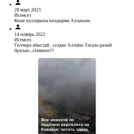
28 март 2023
Исемсез
Кеше кулларына калдырма Аллахым.
14 ноябрь 2022
Исемсез
Гөлчирә абыстай , сездән Аллаһы Тәгалә разый
булсын...Әәмиин!!!
Все новости по
падению вертолета на
Кавказе: читать здесь