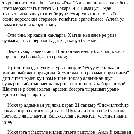
тырышырга. Аллаһы Тәгалә әйтә: “Аллаһка намаз аша сабыр
итеп мөрәҗәгать итегез”. (Бәкара, 45) Намаз ул – җан
тынычлыгы, яшәүгә көч бирүче. Әгәр укыган намазыбыз
безне дөреслеккә этәрмәсә, гөнаһтан ерагайтмаса, Аллаһ ул
намазыбызны кабул итми;
- Әти-әни, ир хакын хакларга. Хатын-кыздан ире риза
булмаса, аның бер гыйбәдәте дә кабул булмый;
- Зекер укы, салават әйт. Шайтаннан көчле буласың килсә,
һәрчак һәм һәркайда зекер укы;
- Иртән йокыдан уянуга урын-җирне “Әгүүзү билләәһи
минәшшәйтаанирраҗиим Бисмилләәһир рахмәәниррахииим”
дип әйтеп җыеп куй һәм кичен йоклар алдыннан шул
сүзләрне кабатлап мендәрләрне, юрганнарны кабартып җәй.
Шайтан ир белән хатын арасын бозарга тырышып урын-
җиргә ояларга ярата;
- Йоклар алдыннан уң якка карап 21 тапкыр “Бисмилләәһир
рахмәәнир рахииим”- дип әйт. Шулай әйткән кеше бу төндә
һәртөрле явызлыктан, бәла-казадан, карактан, үлемнән имин
була;
- Йокларга тәһарәтле килеш ятарга гадәтлән. Андый кешенең