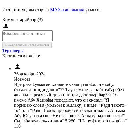
Интертат яңалыкларын
MAX-каналында
укыгыз
Комментарийлар (3)
Фикерегезне калдырыгыз
Теркәлергә
Калган символлар:
26 декабрь 2024
Исемсез
Ире риза булмаган хаиын-кызның гыйбадәте кабул
булмауга нинди дәлил??? Тәүәссүлне дә пәйгамбәребез
аша кылырга ярый дигән нинди дәлилләр бар??? От
имама Абу Ханифы передают, что он сказал: "Я
порицаю слова (мольбы к Аллаху) в виде: "Ради такого-
то" или "Ради Твоих пророков и посланников". А имам
Абу Юсуф сказал: "Не взывают к Аллаху ради кого-то!"
См. "Фатауа аль-хиндия" 5/280, "Шарх фикъх аль-акбар"
110.