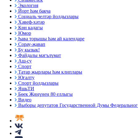
Экология
Йорт һәм бакча
Социаль челтәр йолдызлары
Хәвеф-хәтәр
Көн кадагы
Юмор
Һава торышы һәм ай календаре
Сорау-җавап
Бу кызык!
Файдалы мәгълүмат
Аш-су
Спорт
Татар җырлары һәм клиплары
Югалту
Спорт йолдызлары
ЯшьТИ
Бөек Җиңүнең 80 еллыгы
Видео
Выборы депутатов Государственной Думы Федерального