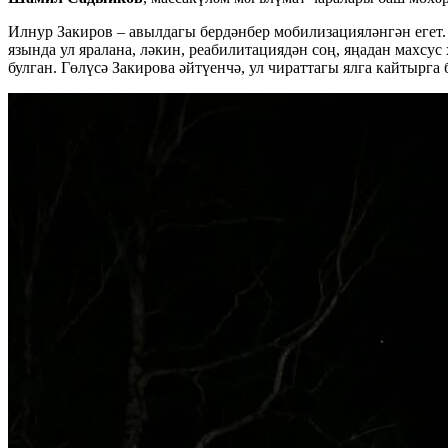
Илнур Закиров – авылдагы бердәнбер мобилизацияләнгән егет. 
язында ул яралана, ләкин, реабилитациядән соң, яңадан махсу
булган. Гөлүсә Закирова әйтүенчә, ул чираттагы ялга кайтырга