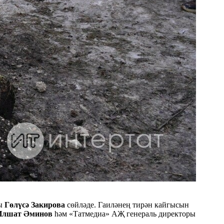
чы
Гөлүсә Закирова
сөйләде. Гаиләнең тирән кайгысын
Илшат Әминов
һәм «Татмедиа» АҖ генераль директоры