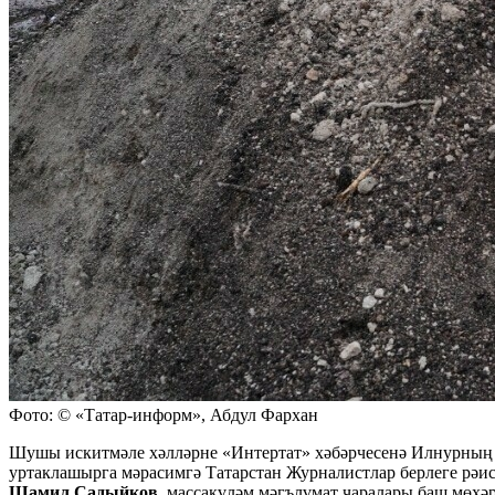
Фото: © «Татар-информ», Абдул Фархан
Шушы искитмәле хәлләрне «Интертат» хәбәрчесенә Илнурның
уртаклашырга мәрасимгә Татарстан Журналистлар берлеге рәи
Шамил Садыйков
, массакүләм мәгълүмат чаралары баш мөхә