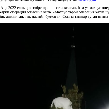
Аңа 2022 елның октябрендә повестка килгән, һәм ул махсус опе
с хәрби операция зонасына китә. «Махсус хәрби операция катнаш
 бик ашкынган, тик насыйп булмаган. Соңгы тапкыр туган ягына 