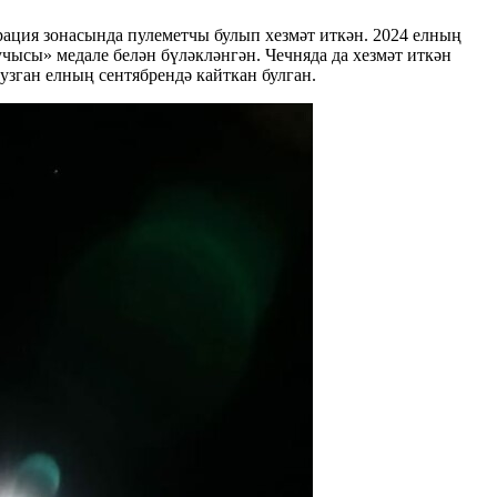
рация зонасында пулеметчы булып хезмәт иткән. 2024 елның
учысы» медале белән бүләкләнгән. Чечняда да хезмәт иткән
узган елның сентябрендә кайткан булган.