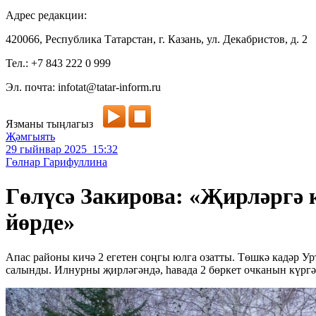
Адрес редакции:
420066, Республика Татарстан, г. Казань, ул. Декабристов, д. 2
Тел.: +7 843 222 0 999
Эл. почта: infotat@tatar-inform.ru
Язманы тыңлагыз
Җәмгыять
29 гыйнвар 2025 15:32
Гөлнар Гарифуллина
Гөлүсә Закирова: «Җирләргә
йөрде»
Апас районы кичә 2 егетен соңгы юлга озатты. Төшкә кадәр У
салынды. Илнурны җирләгәндә, һавада 2 бөркет очканын күргә