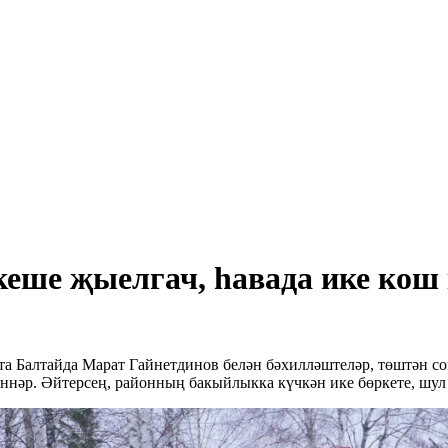
 кеше җыелгач, һавада ике к
рта Балтайда Марат Гайнетдинов белән бәхилләштеләр, төштән 
ннәр. Әйтерсең, районның бакыйлыкка күчкән ике бөркете, шул 