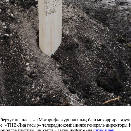
 бертуган апасы – «Мәгариф» журналының баш мөхәррире, язу
се, «ТНВ-Яңа гасыр» телерадиокомпаниясе генераль директоры
ррирләре кайткан. Бу хакта «Татар-информ»да
язган идек.