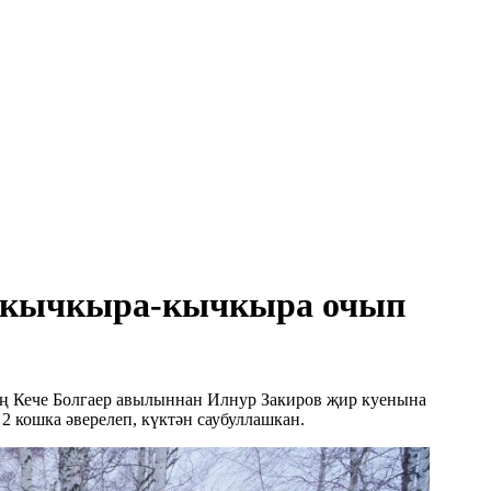
ош кычкыра-кычкыра очып
соң Кече Болгаер авылыннан Илнур Закиров җир куенына
2 кошка әверелеп, күктән саубуллашкан.