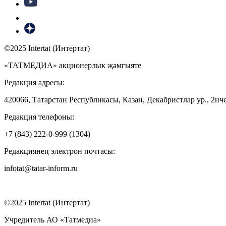
©2025 Intertat (Интертат)
«ТАТМЕДИА» акционерлык җәмгыяте
Редакция адресы:
420066, Татарстан Республикасы, Казан, Декабристлар ур., 2нче
Редакция телефоны:
+7 (843) 222-0-999 (1304)
Редакциянең электрон почтасы:
infotat@tatar-inform.ru
©2025 Intertat (Интертат)
Учредитель АО «Татмедиа»