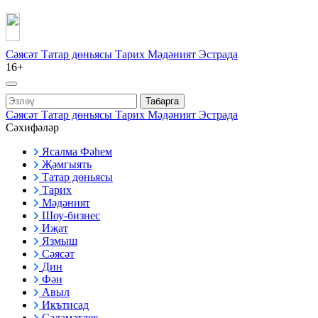
Сәясәт
Татар дөньясы
Тарих
Мәдәният
Эстрада
16+
Табарга
Сәясәт
Татар дөньясы
Тарих
Мәдәният
Эстрада
Сәхифәләр
Ясалма Фәһем
Җәмгыять
Татар дөньясы
Тарих
Мәдәният
Шоу-бизнес
Иҗат
Язмыш
Сәясәт
Дин
Фән
Авыл
Икътисад
Сәламәтлек