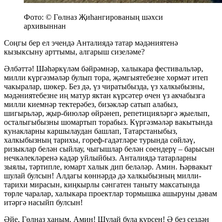
Фото: © Гөлназ Җиһангированың шәхси
архивыннан
Соңгы бер ел эчендә Анталиядә татар мәдәниятенә
кызыксыну арттымы, алгарыш сизеләме?
Әлбәттә! Шәһәркүләм бәйрәмнәр, халыкара фестивальләр,
милли күргәзмәләр булып тора, җәмгыятебезне хөрмәт итеп
чакыралар, шөкер. Без дә, үз чиратыбызда, үз халкыбызны,
мәдәниятебезне иң матур яктан күрсәтер өчен үз акчабызга
милли киемнәр тектерәбез, бизәкләр сатып алабыз,
шигырьләр, җыр-биюләр өйрәнеп, репетицияләргә җыелып,
осталыгыбызны шомартып торабыз. Күргәзмәләр вакытында
кунакларны каршылаудан башлап, Татарстаныбыз,
халкыбызның тарихы, гореф-гадәтләре турында сөйләү,
ризыклар белән сыйлау, чыгышлар белән сөендерү – барысын
нечкәлекләренә кадәр уйлыйбыз. Анталиядә татарларны
зыялы, тәртипле, юмарт халык дип беләләр. Амин. Һәрвакыт
шулай булсын! Алдагы көннәрдә дә халкыбызның милли-
тарихи мирасын, киңкырлы сәнгатен таныту максатында
төрле чаралар, халыкара проектлар тормышка ашыруны дәвам
итәргә насыйп булсын!
Әйе, Гөлназ ханым. Амин! Шулай була күрсен! Ә без сездән