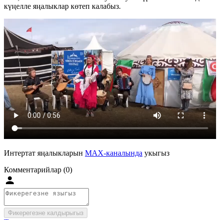
күңелле яңалыклар көтеп калабыз.
Интертат яңалыкларын
MAX-каналында
укыгыз
Комментарийлар (0)
Фикерегезне калдырыгыз