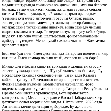
миңа «нинди төркем килә алыр иде сездән, татар сәнгате,
мәдәнияте турында сөйләгез әле» дигәч, мин, музыка белгече
буларак, татар музыкасы, халык җырлары турында сөйләп
киттем. Шигырь укыдым, 1-2 халык җырын җырладым.
Үземнең күп еллар автор-алып баручы буларак радио,
телевидениедә эшләгәнемне, заманында автор-башкаручы
буларак сәхнә тотканымны ишеткәч, миңа сәхнәдә чыгыш
ясарга тәкъдим иттеләр. Тимерне кызуында сугу кебек булды
инде бу. Тиз генә улыма шалтыратып, фонограммаларны
җибәрүен үтендем. Менә шулай сәхнәгә чыгып, «Җомга»ны
җырлаган идем.
Билгеле булганча, быел фестивальдә Татарстан икенче тапкыр
катнаша. Быел кемнәр чыгыш ясый, әзерлек ничек бара?
Миндә әлеге фестивальдә татар халкы мәдәниятен күрсәтү
теләге шулкадәр көчле иде! Шул уй тынгылык бирмәде. Бу
мәсьәләләр хакында сөйләшер өчен, узган елда Казанга
кайтып, туп-туры Бөтендөнья татар конгрессына киттем.
Фестивальнең күләмен, мөһимлеген журналлар, фото,
видеоязмалар аша күрсәткәннән соң, Татарстан Республикасы
Премьер-министры урынбасары, Бөтендөнья татар
конгрессының Милли шура рәисе Васил Шәйхразыев хәер-
фатихасы белән әзерлек башланды. Шулай итеп, 2023 елда
Анталиягә көчле делегация җибәрелде. Бу җәһәттән,
Бөтендөнья татар конгрессы Башкарма комитетының чит