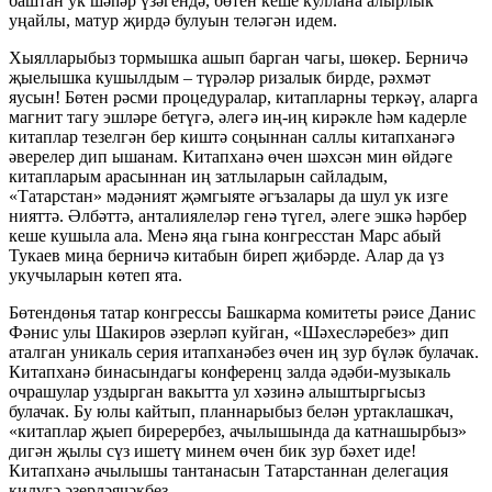
баштан ук шәһәр үзәгендә, бөтен кеше куллана алырлык
уңайлы, матур җирдә булуын теләгән идем.
Хыялларыбыз тормышка ашып барган чагы, шөкер. Берничә
җыелышка кушылдым – түрәләр ризалык бирде, рәхмәт
яусын! Бөтен рәсми процедуралар, китапларны теркәү, аларга
магнит тагу эшләре бетүгә, әлегә иң-иң кирәкле һәм кадерле
китаплар тезелгән бер киштә соңыннан саллы китапханәгә
әверелер дип ышанам. Китапханә өчен шәхсән мин өйдәге
китапларым арасыннан иң затлыларын сайладым,
«Татарстан» мәдәният җәмгыяте әгъзалары да шул ук изге
нияттә. Әлбәттә, анталиялеләр генә түгел, әлеге эшкә һәрбер
кеше кушыла ала. Менә яңа гына конгресстан Марс абый
Тукаев миңа берничә китабын биреп җибәрде. Алар да үз
укучыларын көтеп ята.
Бөтендөнья татар конгрессы Башкарма комитеты рәисе Данис
Фәнис улы Шакиров әзерләп куйган, «Шәхесләребез» дип
аталган уникаль серия итапханәбез өчен иң зур бүләк булачак.
Китапханә бинасындагы конференц залда әдәби-музыкаль
очрашулар уздырган вакытта ул хәзинә алыштыргысыз
булачак. Бу юлы кайтып, планнарыбыз белән уртаклашкач,
«китаплар җыеп бирерербез, ачылышында да катнашырбыз»
дигән җылы сүз ишетү минем өчен бик зур бәхет иде!
Китапханә ачылышы тантанасын Татарстаннан делегация
килүгә әзерләячәкбез.