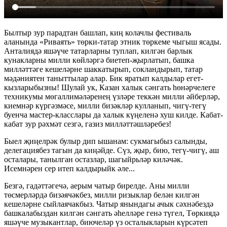
Былтыр зур парадтан башлап, киң колачлы фестиваль
аланында «Риваять» төрки-татар этник төркеме чыгыш ясады.
Анталиядә яшәүче татарларны туплап, килгән барлык
кунакларны милли көйләргә биетеп-җырлатып, башка
милләттәге кешеләрне шаккатырып, сокландырып, татар
мәдәниятен таныттылар алар. Бик яратып калдылар егет-
кызларыбызны! Шулай ук, Казан халык сәнгать һөнәрчелеге
техникумы мөгаллимәләренең үзләре теккән милли әйберләр,
киемнәр күргәзмәсе, милли бизәкләр кулланып, чигү-тегү
буенча мастер-класслары да халык күңеленә хуш килде. Кабат-
кабат зур рәхмәт сезгә, газиз милләттәшләребез!
Быел җиңелрәк булыр дип ышанам: сукмагыбыз салынды,
делегациябез тагын да киңәйде. Сүз, җыр, бию, тегү-чигү, аш
осталары, танылган остазлар, шагыйрьләр киләчәк.
Исемнәрен сер итеп калдырыйк әле...
Безгә, гадәттәгечә, аерым чатыр бирелде. Аны милли
төсмерләрдә бизәячәкбез, милли ризыклар белән килгән
кешеләрне сыйлаячакбыз. Чатыр янындагы ачык сәхнәбездә
башкалабыздан килгән сәнгать әһелләре генә түгел, Төркиядә
яшәүче музыкантлар, биючеләр үз осталыкларын күрсәтеп