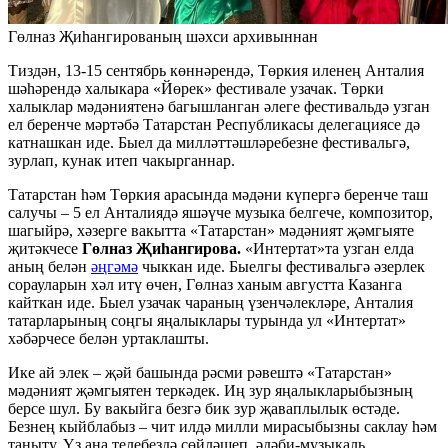
Гөлназ Җиһангированың шәхси архивыннан
Тиздән, 13-15 сентябрь көннәрендә, Төркия иленең Анталия
шәһәрендә халыкара «Йөрек» фестивале узачак. Төрки
халыклар мәдәниятенә багышланган әлеге фестивальдә узган
ел беренче мәртәбә Татарстан Республикасы делегациясе дә
катнашкан иде. Быел да милләттәшләребезне фестивальгә,
зурлап, кунак итеп чакырганнар.
Татарстан һәм Төркия арасында мәдәни күпергә беренче таш
салучы – 5 ел Анталиядә яшәүче музыка белгече, композитор,
шагыйрә, хәзерге вакытта «Татарстан» мәдәният җәмгыяте
җитәкчесе
Гөлназ Җиһангирова.
«Интертат»та узган елда
аның белән
әңгәмә
чыккан иде. Быелгы фестивальгә әзерлек
сорауларын хәл итү өчен, Гөлназ ханым августта Казанга
кайткан иде. Быел узачак чараның үзенчәлекләре, Анталия
татарларының соңгы яңалыклары турында ул «Интертат»
хәбәрчесе белән уртаклашты.
Ике ай элек – җәй башында рәсми рәвештә «Татарстан»
мәдәният җәмгыятен теркәдек. Иң зур яңалыкларыбызның
берсе шул. Бу вакыйга безгә бик зур җаваплылык өстәде.
Безнең кыйблабыз – чит илдә милли мирасыбызны саклау һәм
таныту. Үз ана телебездә сөйләшеп, әдәби-музыкаль