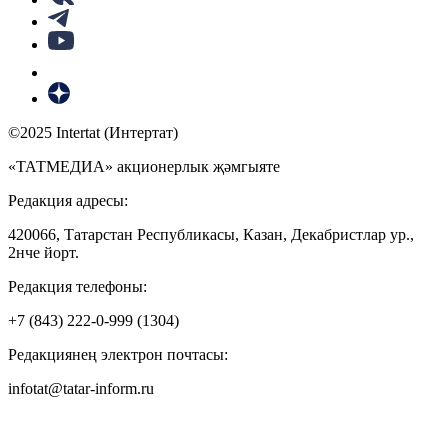
©2025 Intertat (Интертат)
«ТАТМЕДИА» акционерлык җәмгыяте
Редакция адресы:
420066, Татарстан Республикасы, Казан, Декабристлар ур.,
2нче йорт.
Редакция телефоны:
+7 (843) 222-0-999 (1304)
Редакциянең электрон почтасы:
infotat@tatar-inform.ru