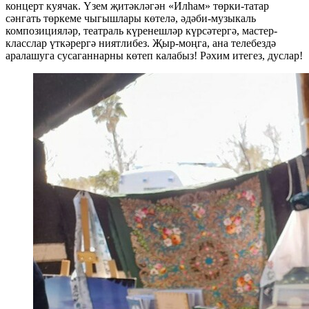
концерт куячак. Үзем җитәкләгән «Илһам» төрки-татар
сәнгать төркеме чыгышлары көтелә, әдәби-музыкаль
композицияләр, театраль күренешләр күрсәтергә, мастер-
класслар үткәрергә ниятлибез. Җыр-моңга, ана телебездә
аралашуга сусаганнарны көтеп калабыз! Рәхим итегез, дуслар!