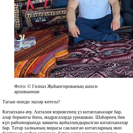
Фото: © Гөлназ Җиһангированың шәхси
архивыннан
Тагын нинди эшләр көтелә?
Китапханә ачу. Анталия мэриясенең үз китапханәләре бар,
алар борынгы бина, мәдрәсәләрдә урнашкан. Шәһәрнең бик
күп районнарында заманча җиһазландырылган китапханәләр
бар. Татар халкының мирасы сакланган китапларның мин