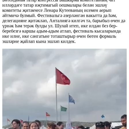
илләрдәге татар иҗтимагый оешмалары белән эшләү
комитеты җитәкчесе Ленара Кутееваның исемен аерып
әйтмичә булмый. Фестивальгә әзерләнгән вакытта да һәм,
делегацияне җитәкләп, Анталиягә килгәч тә, барыбыз өчен дә
үрнәк һәм терәк булды ул. Шулай итеп, ике илдән без бер-
беребезгә каршы адым-адым атлап, фестиваль кысаларында
ике илне, ике сәнгатьне тоташтырыр өчен бөтен формаль
эшләрне җайлап кына эшләп килдек.