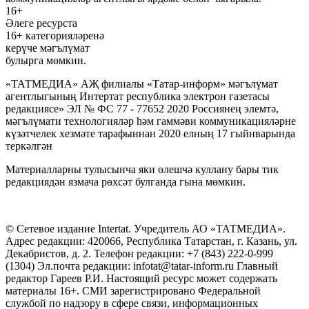
16+
Әлеге ресурста
16+ категорияләренә
керүче мәгълүмат
булырга мөмкин.
«ТАТМЕДИА» АҖ филиалы «Татар-информ» мәгълүмат
агентлыгының Интертат республика электрон газетасы
редакциясе» ЭЛ № ФС 77 - 77652 2020 Россиянең элемтә,
мәгълүмати технологияләр һәм гаммәви коммуникацияләрне
күзәтчелек хезмәте тарафыннан 2020 елның 17 гыйнварында
теркәлгән
Материалларны тулысынча яки өлешчә куллану бары тик
редакциядән язмача рөхсәт булганда гына мөмкин.
© Сетевое издание Intertat. Учредитель АО «ТАТМЕДИА».
Адрес редакции: 420066, Республика Татарстан, г. Казань, ул.
Декабристов, д. 2. Телефон редакции: +7 (843) 222-0-999
(1304) Эл.почта редакции: infotat@tatar-inform.ru Главный
редактор Гареев Р.И. Настоящий ресурс может содержать
материалы 16+. СМИ зарегистрировано Федеральной
службой по надзору в сфере связи, информационных