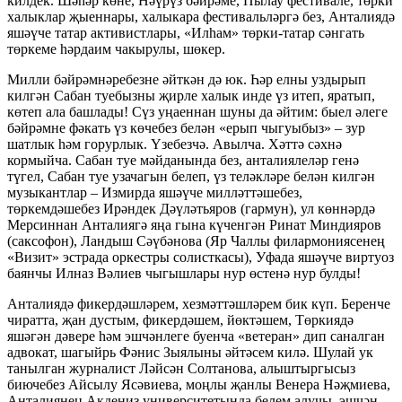
килдек. Шәһәр көне, Нәүрүз бәйрәме, Пылау фестивале, төрки
халыклар җыеннары, халыкара фестивальләргә без, Анталиядә
яшәүче татар активистлары, «Илһам» төрки-татар сәнгать
төркеме һәрдаим чакырулы, шөкер.
Милли бәйрәмнәребезне әйткән дә юк. Һәр елны уздырып
килгән Сабан туебызны җирле халык инде үз итеп, яратып,
көтеп ала башлады! Сүз уңаеннан шуны да әйтим: быел әлеге
бәйрәмне фәкать үз көчебез белән «ерып чыгуыбыз» – зур
шатлык һәм горурлык. Үзебезчә. Авылча. Хәттә сәхнә
кормыйча. Сабан туе мәйданында без, анталиялеләр генә
түгел, Сабан туе узачагын белеп, үз теләкләре белән килгән
музыкантлар – Измирда яшәүче милләттәшебез,
төркемдәшебез Ирәндек Дәүләтьяров (гармун), ул көннәрдә
Мерсиннан Анталиягә яңа гына күченгән Ринат Миндияров
(саксофон), Ландыш Сәүбәнова (Яр Чаллы филармониясенең
«Визит» эстрада оркестры солисткасы), Уфада яшәүче виртуоз
баянчы Илназ Вәлиев чыгышлары нур өстенә нур булды!
Анталиядә фикердәшләрем, хезмәттәшләрем бик күп. Беренче
чиратта, җан дустым, фикердәшем, йөктәшем, Төркиядә
яшәгән дәвере һәм эшчәнлеге буенча «ветеран» дип саналган
адвокат, шагыйрь Фәнис Зыялыны әйтәсем килә. Шулай ук
танылган журналист Ләйсән Солтанова, алыштыргысыз
биючебез Айсылу Ясәвиева, моңлы җанлы Венера Нәҗмиева,
Анталиянең Акдениз университетында белем алучы, эшчән