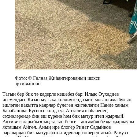
Фото: © Гөлназ Җиһангированың шәхси
архивыннан
Тагын бер бик тә кадерле кешебез бар: Ильяс Әүхәдиев
исемендәге Казан музыка көллиятендә мин мөгаллимә булып
эшләгән вакытта кадрлар бүлеген җитәкләгән Наилә ханым
Барабанова. Бүгенге көндә ул Анталия шәһәренең
сәхнәләрендә бик еш күренә һәм бик матур итеп җырлый.
Активистларыбызның тагын берсе – ансамблебездә җырлаучы
якташым Айгөл. Аның ире блогер Ринат Садыйков
чаралардан бик матур фото-видеолар төшереп ясый. Рәмүзә