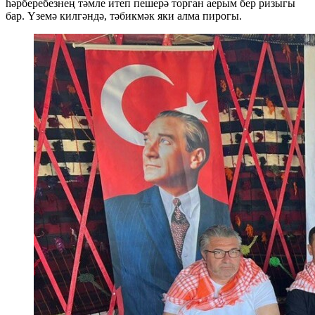
һәрберебезнең тәмле итеп пешерә торган аерым бер ризыгы
бар. Үземә килгәндә, тәбикмәк яки алма пирогы.