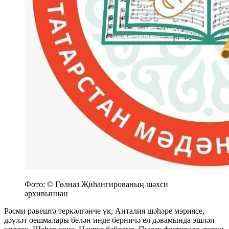
Фото: © Гөлназ Җиһангированың шәхси
архивыннан
Рәсми рәвештә теркәлгәнче үк, Анталия шәһәре мэриясе,
дәүләт оешмалары белән инде берничә ел дәвамында эшләп