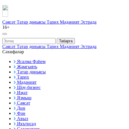
Сәясәт
Татар дөньясы
Тарих
Мәдәният
Эстрада
16+
Табарга
Сәясәт
Татар дөньясы
Тарих
Мәдәният
Эстрада
Сәхифәләр
Ясалма Фәһем
Җәмгыять
Татар дөньясы
Тарих
Мәдәният
Шоу-бизнес
Иҗат
Язмыш
Сәясәт
Дин
Фән
Авыл
Икътисад
Сәламәтлек