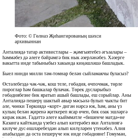
Фото: © Гөлназ Җиһангированың шәхси
архивыннан
Анталиядә татар активистлары – җәмгыятебез әгъзалары –
һәммәбез дә әлеге бәйрәмгә бик нык әзерләнәбез. Хәзерге
вакытта инде табыныбыз хакында киңәшләшә башладык.
Быел нинди милли тәм-томнар белән сыйламакчы буласыз?
Өстәлебездә чәк-чәк, кош теле, гөбәдия, өчпочмак, төрле
пироглар һәм башкалар булачак. Төрек дусларыбыз
гөбәдиябезне бик яратып ашый башлады, еш сорыйлар. Аны
Анталиядә пешерү шактый авыр мәсьәлә булып чыкты бит
әле, чөнки Төркиядә «корт» дигән нәрсә юк, һәм, аны үз
кулың белән җиренә җиткереп ясар өчен, бик озак эшләргә
кирәк икән. Гадәттә әлеге кыйммәтле «бишенче матдә»не
Казанга кайтканда үзебез алып китерәбез яки Анталиягә
килүче дус-ишләребездән алып килүләрен үтенәбез. Алия
апабыздан да оста пешерүче юк инде гөбәдияне! Гомумән,