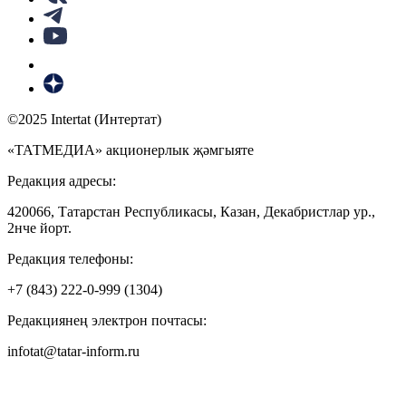
©2025 Intertat (Интертат)
«ТАТМЕДИА» акционерлык җәмгыяте
Редакция адресы:
420066, Татарстан Республикасы, Казан, Декабристлар ур.,
2нче йорт.
Редакция телефоны:
+7 (843) 222-0-999 (1304)
Редакциянең электрон почтасы:
infotat@tatar-inform.ru