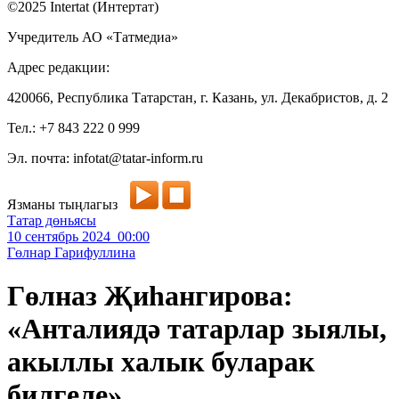
©2025 Intertat (Интертат)
Учредитель АО «Татмедиа»
Адрес редакции:
420066, Республика Татарстан, г. Казань, ул. Декабристов, д. 2
Тел.: +7 843 222 0 999
Эл. почта: infotat@tatar-inform.ru
Язманы тыңлагыз
Татар дөньясы
10 сентябрь 2024 00:00
Гөлнар Гарифуллина
Гөлназ Җиһангирова:
«Анталиядә татарлар зыялы,
акыллы халык буларак
билгеле»