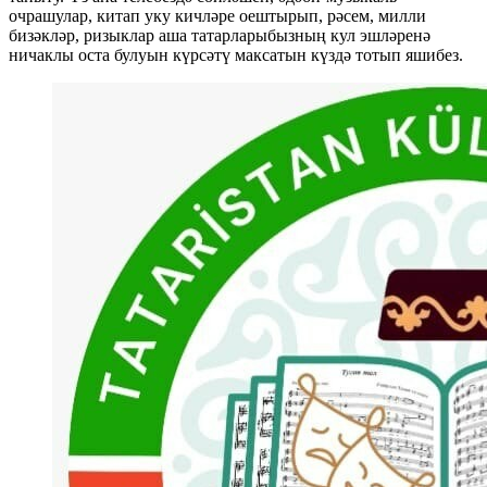
очрашулар, китап уку кичләре оештырып, рәсем, милли
бизәкләр, ризыклар аша татарларыбызның кул эшләренә
ничаклы оста булуын күрсәтү максатын күздә тотып яшибез.