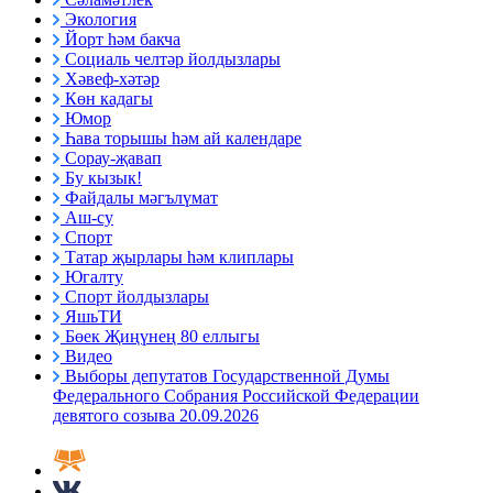
Экология
Йорт һәм бакча
Социаль челтәр йолдызлары
Хәвеф-хәтәр
Көн кадагы
Юмор
Һава торышы һәм ай календаре
Сорау-җавап
Бу кызык!
Файдалы мәгълүмат
Аш-су
Спорт
Татар җырлары һәм клиплары
Югалту
Спорт йолдызлары
ЯшьТИ
Бөек Җиңүнең 80 еллыгы
Видео
Выборы депутатов Государственной Думы
Федерального Собрания Российской Федерации
девятого созыва 20.09.2026