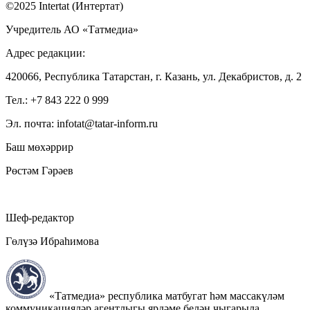
©2025 Intertat (Интертат)
Учредитель АО «Татмедиа»
Адрес редакции:
420066, Республика Татарстан, г. Казань, ул. Декабристов, д. 2
Тел.: +7 843 222 0 999
Эл. почта: infotat@tatar-inform.ru
Баш мөхәррир
Рөстәм Гәрәев
Шеф-редактор
Гөлүзә Ибраһимова
«Татмедиа» республика матбугат һәм массакүләм
коммуникацияләр агентлыгы ярдәме белән чыгарыла.