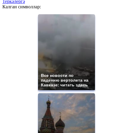
Теркәлергә
Калган символлар:
Все новости по
падению вертолета на
Кавказе: читать здесь