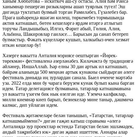
ханым Хөббәтова – искиткеч аш-су остасы. Алия һәм Рәисә
ханымнар пешергән ризыкларны ашап туярлык түгел! Эш
дигәндә туктатып булмый торган Рамиләбез, Гүзәлебез бар.
Прага шәһәрендә яшәгән килеш, төркемебез тормышында
актив катнашып, бөтен кешеләргә ярдәм итәргә атлыгып
торучы Ландышыбыз, Илгиз, Фәрит абый, Гөлия, Алия,
Альбина, Шакировлар гаиләсе… Барысын да санап бетереп
булмастыр. Фәкать күңелләре кушып, халкыбыз өчен хезмәт
иткән кешеләр бу!
Хәзерге вакытта Анталия мэриясе оештырган «Йөрек-
төрекмән» фестиваленә әзерләнәбез. Киләчәктә бу традициягә
әйләнер, ИншәАллаһ. Һәр елны 30 дан артык ил катнашып,
бәйрәм аланында 500 меңнән артык кунакны сыйдырган әлеге
фестиваль дөньяда иң зурлардан санала. Быел өченче мәртәбә
уза. 2022 елда мин бу чарага берүзем кунак булып кына барган
идем. Татар делегациясе булмавына, татарлар катнашмавына
ул вакытта үзәгем бик нык өзелгән иде. Үземчә калфаклар,
милли киемнәр киеп барып, безнекеләр мине таныр, дәшмичә
калмас, дип уйлаган идем.
Фестиваль җитәкчеләре белән танышып, «Татарстан, татарлар
катнашмыймени?» дигән гаҗәп катыш соравыма «әлегә
Анталиядә зур проектлар өстендә Татарстан белән эшләмәдек,
андый тәҗрибәбез юк» дигән җавап ишеттем. Аннары алар