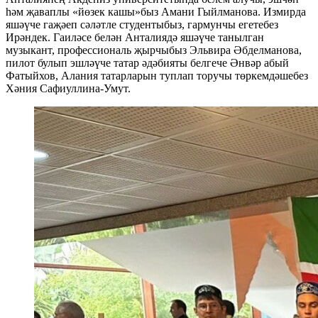
һәм җаваплы «йөзек кашы»быз Амани Гыйлманова. Измирда
яшәүче гаҗәеп сәләтле студентыбыз, гармунчы егетебез
Ирәндек. Гаиләсе белән Анталиядә яшәүче танылган
музыкант, профессиональ җырчыбыз Эльвира Әбделманова,
пилот булып эшләүче татар әдәбияты белгече Әнвәр абый
Фатыйхов, Алания татарларын туплап торучы төркемдәшебез
Хәния Сафиуллина-Умут.