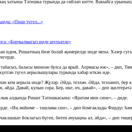
аның хатыны Тәтишка турында да сөйләп китте. Вакыйга урынын
нда: «Пиар түгел...»
гә: «Борчылмагыз инде шулхәтле»
ан идем, Ришатның йөзе болай җимерелде инде менә. Хәзер суг
нгерде.
а табасыз, баласы миннән булса да ярый. Аермасы юк», – дип, 
 күптән түгел аерылышулары турында хәбәр иткән иде.
кем аерыла инде? Җүләр. Әйдә, тезлән. Әйдә, тезләнеп, бер кул
, әйдә. Давай, кулын сора. Бер, ике, өч, давай», – дип җилтерә
лык алдында Ришат Тәтишкасына: «Яратам мин сине», – диде.
рде. «Иң мөһиме – ташлама син», – дип йомгаклады Фирдүс һәм
чаклашып йоклагыз бүген, бөтен ачуыңны ал, әйдә», – дип төш