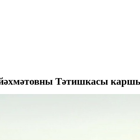
йәхмәтовны Тәтишкасы каршын