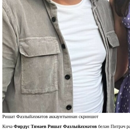
Ришат Фазлыйәхмәтов аккаунтыннан скриншот
Кичә
Фирдүс Тямаев Ришат Фазлыйәхмәтов
белән Питрәч р