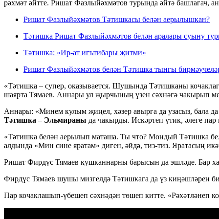
рәхмәт әйтте. Ришат Фазлыйәхмәтов турында әйтә башлагач, 
Ришат Фазлыйәхмәтов Тәтишкасы белән аерылышкан?
Тәтишка Ришат Фазлыйәхмәтов белән аралары суыну туры
Тәтишка: «Ир-ат игътибары җитми»
Ришат Фазлыйәхмәтов белән Тәтишка тынгы бирмәүчеләр
«Тәтишка – супер, оказывается. Шушында Тәтишканы кочаклаг
шаярта Тямаев. Аннары ул җырчының үзен сәхнәгә чакырып ме
Аннары: «Минем кулым җиңел, хәзер авырга да узасыз, бала д
Тәтишка – Эльмираны
да чакырды. Искәртеп үтик, әлеге пар
«Тәтишка белән аерылып маташа. Ты что? Мондый Тәтишка белән 
алдында «Мин сине яратам» диген, әйдә, тиз-тиз. Яратасың икән
Ришат Фирдүс Тямаев кушканнарны барысын да эшләде. Бар ха
Фирдүс Тямаев шушы мизгелдә Тәтишкага да үз киңәшләрен би
Пар кочаклашып-үбешеп сәхнәдән төшеп китте. «Рәхәтләнеп ко