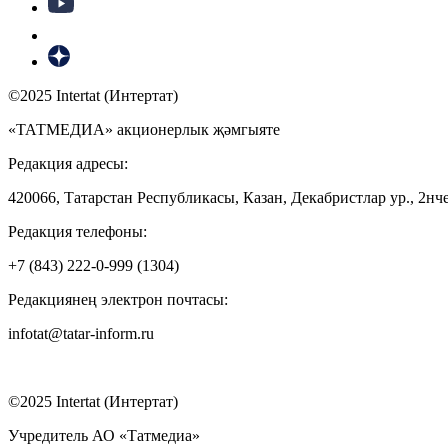
©2025 Intertat (Интертат)
«ТАТМЕДИА» акционерлык җәмгыяте
Редакция адресы:
420066, Татарстан Республикасы, Казан, Декабристлар ур., 2нче
Редакция телефоны:
+7 (843) 222-0-999 (1304)
Редакциянең электрон почтасы:
infotat@tatar-inform.ru
©2025 Intertat (Интертат)
Учредитель АО «Татмедиа»