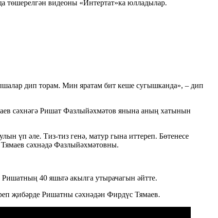
да төшерелгән видеоны «Интертат»ка юлладылар.
ышалар дип торам. Мин яратам бит кеше сугышканда», – дип
Тямаев сәхнәгә Ришат Фазлыйәхмәтов янына аның хатынын
ын үп әле. Тиз-тиз генә, матур гына иттереп. Бөтенесе
тә Тямаев сәхнәдә Фазлыйәхмәтовны.
 Ришатның 40 яшьтә акылга утырачагын әйтте.
ереп җибәрде Ришатны сәхнәдән Фирдүс Тямаев.