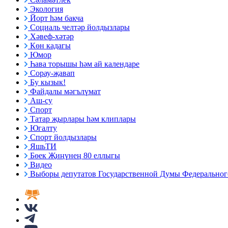
Экология
Йорт һәм бакча
Социаль челтәр йолдызлары
Хәвеф-хәтәр
Көн кадагы
Юмор
Һава торышы һәм ай календаре
Сорау-җавап
Бу кызык!
Файдалы мәгълүмат
Аш-су
Спорт
Татар җырлары һәм клиплары
Югалту
Спорт йолдызлары
ЯшьТИ
Бөек Җиңүнең 80 еллыгы
Видео
Выборы депутатов Государственной Думы Федерального