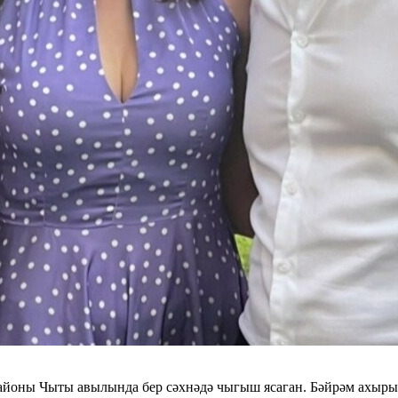
айоны Чыты авылында бер сәхнәдә чыгыш ясаган. Бәйрәм ахыры