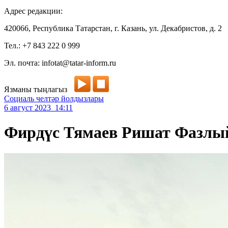
Адрес редакции:
420066, Республика Татарстан, г. Казань, ул. Декабристов, д. 2
Тел.: +7 843 222 0 999
Эл. почта: infotat@tatar-inform.ru
Язманы тыңлагыз
Социаль челтәр йолдызлары
6 август 2023 14:11
Фирдүс Тямаев Ришат Фазлы