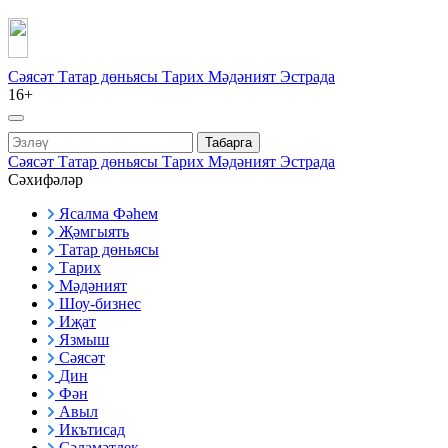
Сәясәт
Татар дөньясы
Тарих
Мәдәният
Эстрада
16+
Табарга
Сәясәт
Татар дөньясы
Тарих
Мәдәният
Эстрада
Сәхифәләр
Ясалма Фәһем
Җәмгыять
Татар дөньясы
Тарих
Мәдәният
Шоу-бизнес
Иҗат
Язмыш
Сәясәт
Дин
Фән
Авыл
Икътисад
Сәламәтлек