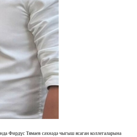
нда Фирдүс Тямаев сәхнәдә чыгыш ясаган коллегаларына