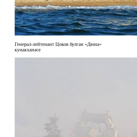
Генерал-лейтенант Цоков булган «Дюна»
кунакханәсе