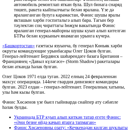
автомобиль ремонтлап яткан була. Шул бинага снаряд
төшеп, ракета кыйпылчыгы белән яралана. Үзе дә
яраланганган булуга карамастан, Фәнис шушы яралы
якташын хәрби госпитальгә алып бара. Тагын бер
тәүлектән соң чираттагы һөҗүм вакытында Фәнис
яраланган генерал-майорны шушы куып алып кителгән
БТРы белән куркыныч янамаган урынга күчерә.
«Башкортостан»
газетасы язуынча, бу генерал Көньяк хәрби
округы командующие урынбасары Олег Цоков булган.
Генерал-лейтенант Бердянск шәһәрендәге базага Британия –
Франциянең «Давыл күләгәсе» (Storm Shadow) ракеталары
белән атканда һәлак булган.
Олег Цоков 1971 елда туган. 2022 елның 24 февраленнән
махсус операциядә. 144нче гвардия дивизиясе командиры
булган. 2023 елдан – генерал-лейтенант. Генералның хатыны,
улы һәм кызы булган.
Фәнис Хөсәенов үзе быел гыйнварда снайпер ату сәбәпле
һәлак булды.
Украинада БТР куып алып киткән татар егете Фәнис:
«Әни безне өйдә качып ятарга тапмаган»
Фәнис Хөсәеновны озату: «Кечкенәдән килгән шуклыгы