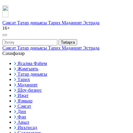
Сәясәт
Татар дөньясы
Тарих
Мәдәният
Эстрада
16+
Табарга
Сәясәт
Татар дөньясы
Тарих
Мәдәният
Эстрада
Сәхифәләр
Ясалма Фәһем
Җәмгыять
Татар дөньясы
Тарих
Мәдәният
Шоу-бизнес
Иҗат
Язмыш
Сәясәт
Дин
Фән
Авыл
Икътисад
Сәламәтлек