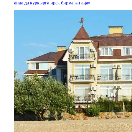
анда да куркырга ирек бирмәгән аңа»