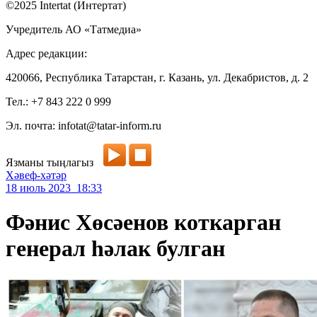
©2025 Intertat (Интертат)
Учредитель АО «Татмедиа»
Адрес редакции:
420066, Республика Татарстан, г. Казань, ул. Декабристов, д. 2
Тел.: +7 843 222 0 999
Эл. почта: infotat@tatar-inform.ru
Язманы тыңлагыз
Хәвеф-хәтәр
18 июль 2023 18:33
Фәнис Хөсәенов коткарган
генерал һәлак булган