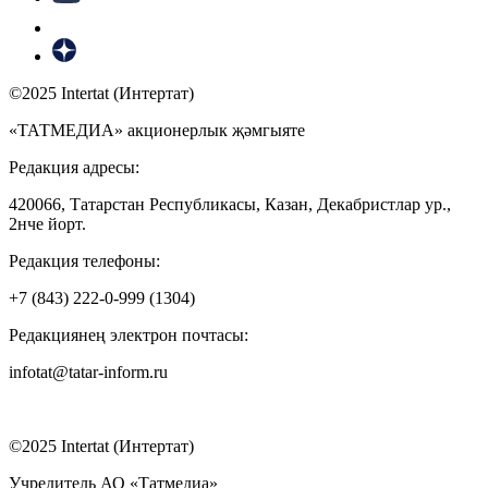
©2025 Intertat (Интертат)
«ТАТМЕДИА» акционерлык җәмгыяте
Редакция адресы:
420066, Татарстан Республикасы, Казан, Декабристлар ур.,
2нче йорт.
Редакция телефоны:
+7 (843) 222-0-999 (1304)
Редакциянең электрон почтасы:
infotat@tatar-inform.ru
©2025 Intertat (Интертат)
Учредитель АО «Татмедиа»