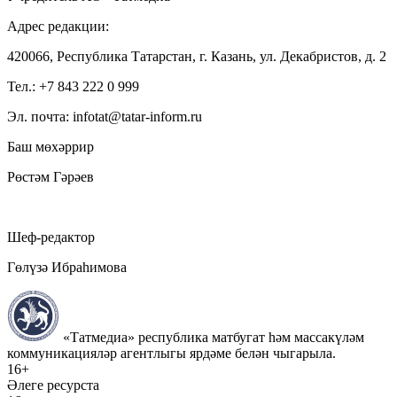
Адрес редакции:
420066, Республика Татарстан, г. Казань, ул. Декабристов, д. 2
Тел.: +7 843 222 0 999
Эл. почта: infotat@tatar-inform.ru
Баш мөхәррир
Рөстәм Гәрәев
Шеф-редактор
Гөлүзә Ибраһимова
«Татмедиа» республика матбугат һәм массакүләм
коммуникацияләр агентлыгы ярдәме белән чыгарыла.
16+
Әлеге ресурста