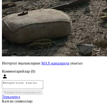
Интертат яңалыкларын
MAX-каналында
укыгыз
Комментарийлар (0)
Фикерегезне калдырыгыз
Теркәлергә
Калган символлар: