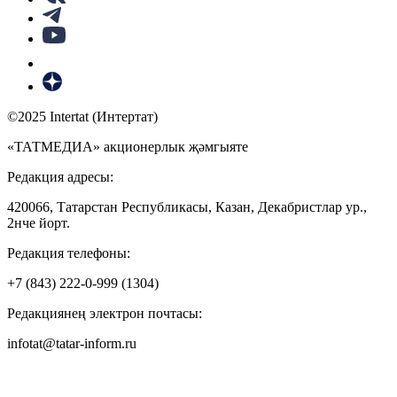
©2025 Intertat (Интертат)
«ТАТМЕДИА» акционерлык җәмгыяте
Редакция адресы:
420066, Татарстан Республикасы, Казан, Декабристлар ур.,
2нче йорт.
Редакция телефоны:
+7 (843) 222-0-999 (1304)
Редакциянең электрон почтасы:
infotat@tatar-inform.ru