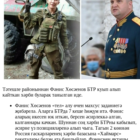
Тәтешле районыннан Фәнис Хөсәенов БТР куып алып
кайткан хәрби буларак танылган иде.
Фәнис Хөсәенов «тел» алу өчен махсус заданиегә
җибәрелә. Аларга БТРда 7 кеше һөҗүм итә. Фәнис
аларың икесен юк иткән, берсен әсирлеккә алган,
калганнары качкан. Шуннан соң хәрби БТРны кабызып,
әсирне үз позицияләренә алып чыга. Тагын 2 көннән
Россия гаскәрләренең хәрби базасына «Хаймарс»
ракеталары белән ата башлыйлар. Фәниснең якташы