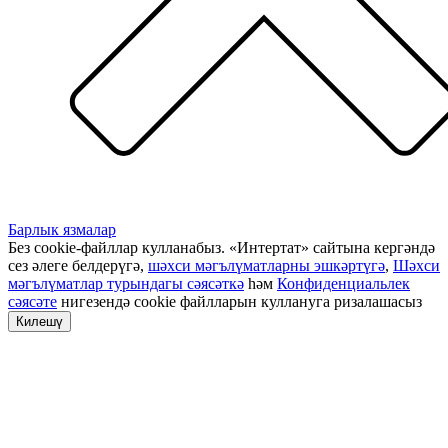
Барлык язмалар
Без cookie-файллар кулланабыз. «Интертат» сайтына кергәндә
сез әлеге белдерүгә,
шәхси мәгълүматларны эшкәртүгә
,
Шәхси
мәгълүматлар турындагы сәясәткә
һәм
Конфиденциальлек
сәясәте
нигезендә cookie файлларын куллануга ризалашасыз
Килешү