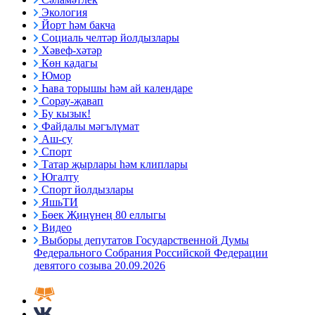
Экология
Йорт һәм бакча
Социаль челтәр йолдызлары
Хәвеф-хәтәр
Көн кадагы
Юмор
Һава торышы һәм ай календаре
Сорау-җавап
Бу кызык!
Файдалы мәгълүмат
Аш-су
Спорт
Татар җырлары һәм клиплары
Югалту
Спорт йолдызлары
ЯшьТИ
Бөек Җиңүнең 80 еллыгы
Видео
Выборы депутатов Государственной Думы
Федерального Собрания Российской Федерации
девятого созыва 20.09.2026