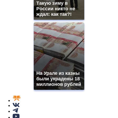
Такую зиму в
России никто не
ждал: как так?!
На Урале из казны
были украдены 18
миллионов рублей