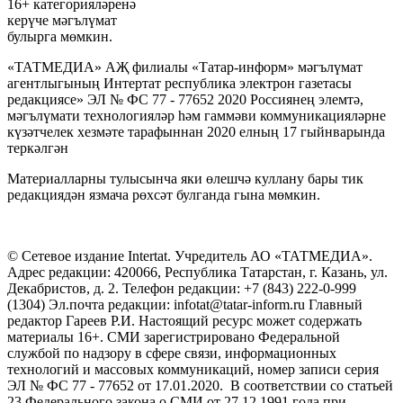
16+ категорияләренә
керүче мәгълүмат
булырга мөмкин.
«ТАТМЕДИА» АҖ филиалы «Татар-информ» мәгълүмат
агентлыгының Интертат республика электрон газетасы
редакциясе» ЭЛ № ФС 77 - 77652 2020 Россиянең элемтә,
мәгълүмати технологияләр һәм гаммәви коммуникацияләрне
күзәтчелек хезмәте тарафыннан 2020 елның 17 гыйнварында
теркәлгән
Материалларны тулысынча яки өлешчә куллану бары тик
редакциядән язмача рөхсәт булганда гына мөмкин.
© Сетевое издание Intertat. Учредитель АО «ТАТМЕДИА».
Адрес редакции: 420066, Республика Татарстан, г. Казань, ул.
Декабристов, д. 2. Телефон редакции: +7 (843) 222-0-999
(1304) Эл.почта редакции: infotat@tatar-inform.ru Главный
редактор Гареев Р.И. Настоящий ресурс может содержать
материалы 16+. СМИ зарегистрировано Федеральной
службой по надзору в сфере связи, информационных
технологий и массовых коммуникаций, номер записи серия
ЭЛ № ФС 77 - 77652 от 17.01.2020. В соответствии со статьей
23 Федерального закона о СМИ от 27.12.1991 года при