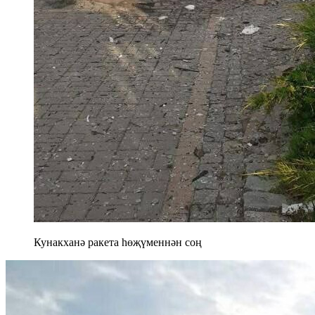
Кунакханә ракета һөҗүменнән соң