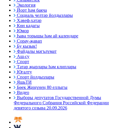
Экология
Йорт һәм бакча
Социаль челтәр йолдызлары
Хәвеф-хәтәр
Көн кадагы
Юмор
Һава торышы һәм ай календаре
Сорау-җавап
Бу кызык!
Файдалы мәгълүмат
Аш-су
Спорт
Татар җырлары һәм клиплары
Югалту
Спорт йолдызлары
ЯшьТИ
Бөек Җиңүнең 80 еллыгы
Видео
Выборы депутатов Государственной Думы
Федерального Собрания Российской Федерации
девятого созыва 20.09.2026