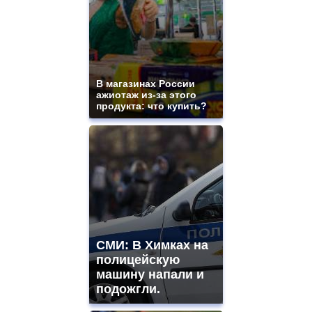
В магазинах России
ажиотаж из-за этого
продукта: что купить?
СМИ: В Химках на
полицейскую
машину напали и
подожгли.