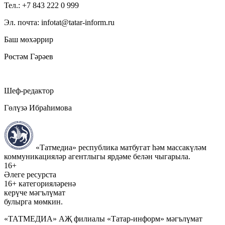
Тел.: +7 843 222 0 999
Эл. почта: infotat@tatar-inform.ru
Баш мөхәррир
Рөстәм Гәрәев
Шеф-редактор
Гөлүзә Ибраһимова
«Татмедиа» республика матбугат һәм массакүләм
коммуникацияләр агентлыгы ярдәме белән чыгарыла.
16+
Әлеге ресурста
16+ категорияләренә
керүче мәгълүмат
булырга мөмкин.
«ТАТМЕДИА» АҖ филиалы «Татар-информ» мәгълүмат