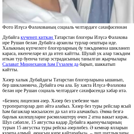
Фото Илүсә Фәләхованың социаль челтәрдәге сәхифәсеннән
Дубайга
күченеп киткән
Татарстан блогеры Илүсә Фәләхова
ире Рушан белән Дубайга арзанлы турлар оештыра иде.
Халыкның күпчелеге блогерларның бу тәкъдименә шикләнеп
караса, икенчеләре ял да итеп кайтты. Шулай ук алар тәкъдим
иткән тур буенча татар эстрадасының танылган җырчылары
Салават Миңнеханов һәм Гүзәлем дә
барып, шаккатып
кайтты.
Хәзер халык Дубайдагы Татарстан блогерларына ышанып,
бер шикләнмичә, Дубайга оча ала. Бу хакта Илүсә Фәләхова
белән ире Рушан социаль челтәрдәге сәхифәсендә хәбәр итә.
«Безнең лицензия әзер. Хәзер без үзебезне чын
туроператорлар дип әйтә алабыз. Хәзер без туры рейслар ясый
һәм багажлар мәсьәләсен дә хәл итә алачакбыз. Әмма безгә
барлык килешүләрне рәсмиләштерү өчен 2 атна вакыт кирәк.
Шул сәбәпле, 15 августка кадәр Дубайга җыенучыларның
турын 15 августка туры рейска әзерлибез. Ә кемнәр ялларын
күчерә алмый, акчасын кире кайтарабыз», – дип шатлыклары