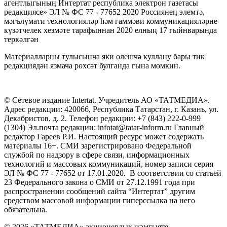
агентлыгының Интертат республика электрон газетасы
редакциясе» ЭЛ № ФС 77 - 77652 2020 Россиянең элемтә,
мәгълүмати технологияләр һәм гаммәви коммуникацияләрне
күзәтчелек хезмәте тарафыннан 2020 елның 17 гыйнварында
теркәлгән
Материалларны тулысынча яки өлешчә куллану бары тик
редакциядән язмача рөхсәт булганда гына мөмкин.
© Сетевое издание Intertat. Учредитель АО «ТАТМЕДИА».
Адрес редакции: 420066, Республика Татарстан, г. Казань, ул.
Декабристов, д. 2. Телефон редакции: +7 (843) 222-0-999
(1304) Эл.почта редакции: infotat@tatar-inform.ru Главный
редактор Гареев Р.И. Настоящий ресурс может содержать
материалы 16+. СМИ зарегистрировано Федеральной
службой по надзору в сфере связи, информационных
технологий и массовых коммуникаций, номер записи серия
ЭЛ № ФС 77 - 77652 от 17.01.2020. В соответствии со статьей
23 Федерального закона о СМИ от 27.12.1991 года при
распространении сообщений сайта “Интертат” другим
средством массовой информации гиперссылка на него
обязательна.
© 2026 «ТАТМЕДИА» акционерлык җәмгыяте