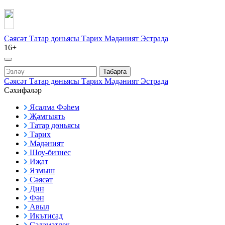
Сәясәт
Татар дөньясы
Тарих
Мәдәният
Эстрада
16+
Табарга
Сәясәт
Татар дөньясы
Тарих
Мәдәният
Эстрада
Сәхифәләр
Ясалма Фәһем
Җәмгыять
Татар дөньясы
Тарих
Мәдәният
Шоу-бизнес
Иҗат
Язмыш
Сәясәт
Дин
Фән
Авыл
Икътисад
Сәламәтлек