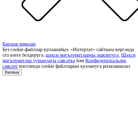
Барлык язмалар
Без cookie-файллар кулланабыз. «Интертат» сайтына кергәндә
сез әлеге белдерүгә,
шәхси мәгълүматларны эшкәртүгә
,
Шәхси
мәгълүматлар турындагы сәясәткә
һәм
Конфиденциальлек
сәясәте
нигезендә cookie файлларын куллануга ризалашасыз
Килешү