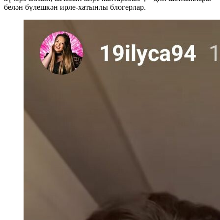
белән бүлешкән ирле-хатынлы блогерлар.