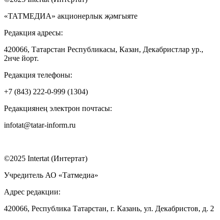
«ТАТМЕДИА» акционерлык җәмгыяте
Редакция адресы:
420066, Татарстан Республикасы, Казан, Декабристлар ур.,
2нче йорт.
Редакция телефоны:
+7 (843) 222-0-999 (1304)
Редакциянең электрон почтасы:
infotat@tatar-inform.ru
©2025 Intertat (Интертат)
Учредитель АО «Татмедиа»
Адрес редакции:
420066, Республика Татарстан, г. Казань, ул. Декабристов, д. 2