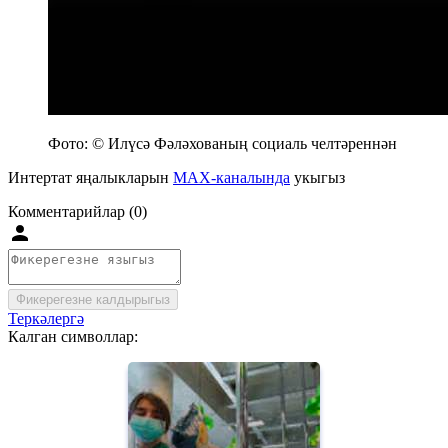
Фото: © Илүсә Фәләхованың социаль челтәреннән
Интертат яңалыкларын
MAX-каналында
укыгыз
Комментарийлар (0)
Фикерегезне калдырыгыз
Теркәлергә
Калган символлар: