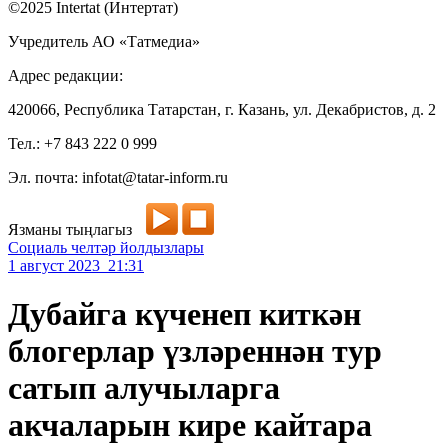
©2025 Intertat (Интертат)
Учредитель АО «Татмедиа»
Адрес редакции:
420066, Республика Татарстан, г. Казань, ул. Декабристов, д. 2
Тел.: +7 843 222 0 999
Эл. почта: infotat@tatar-inform.ru
Язманы тыңлагыз
Социаль челтәр йолдызлары
1 август 2023 21:31
Дубайга күченеп киткән
блогерлар үзләреннән тур
сатып алучыларга
акчаларын кире кайтара