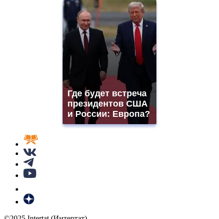
Где будет встреча
президентов США
и России: Европа?
©2025 Intertat (Интертат)