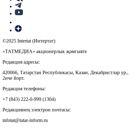
©2025 Intertat (Интертат)
«ТАТМЕДИА» акционерлык җәмгыяте
Редакция адресы:
420066, Татарстан Республикасы, Казан, Декабристлар ур.,
2нче йорт.
Редакция телефоны:
+7 (843) 222-0-999 (1304)
Редакциянең электрон почтасы:
infotat@tatar-inform.ru