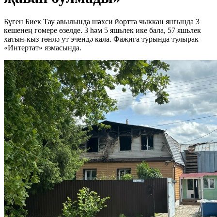
Бүген Биек Тау авылында шәхси йортта чыккан янгында 3
кешенең гомере өзелде. 3 һәм 5 яшьлек ике бала, 57 яшьлек
хатын-кыз төнлә ут эчендә кала. Фаҗига турында тулырак
«Интертат» язмасында.