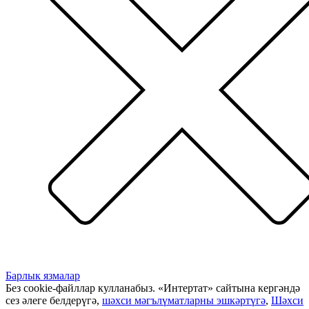
Барлык язмалар
Без cookie-файллар кулланабыз. «Интертат» сайтына кергәндә
сез әлеге белдерүгә,
шәхси мәгълүматларны эшкәртүгә
,
Шәхси