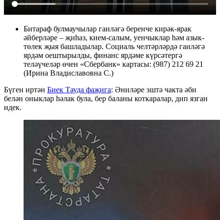
Битараф булмаучылар гаиләгә беренче кирәк-ярак
әйберләре – җиһаз, кием-салым, уенчыклар һәм азык-
төлек җыя башладылар. Социаль челтәрләрдә гаиләгә
ярдәм оештырылды, финанс ярдәме күрсәтергә
теләүчеләр өчен «Сбербанк» картасы: (987) 212 69 21
(Ирина Владиславовна С.)
Бүген иртән
Биек Тауда фаҗига
: Әниләре эштә чакта әби
белән оныклар һәлак була, бер баланы коткаралар, дип язган
идек.