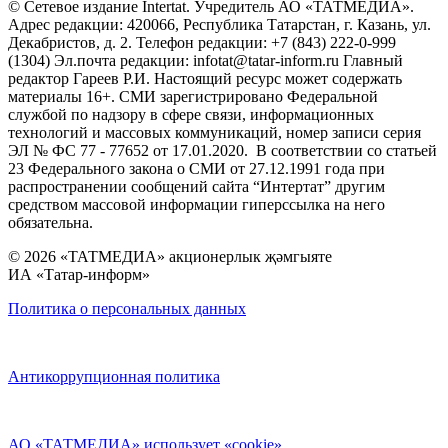
© Сетевое издание Intertat. Учредитель АО «ТАТМЕДИА».
Адрес редакции: 420066, Республика Татарстан, г. Казань, ул.
Декабристов, д. 2. Телефон редакции: +7 (843) 222-0-999
(1304) Эл.почта редакции: infotat@tatar-inform.ru Главный
редактор Гареев Р.И. Настоящий ресурс может содержать
материалы 16+. СМИ зарегистрировано Федеральной
службой по надзору в сфере связи, информационных
технологий и массовых коммуникаций, номер записи серия
ЭЛ № ФС 77 - 77652 от 17.01.2020. В соответствии со статьей
23 Федерального закона о СМИ от 27.12.1991 года при
распространении сообщений сайта “Интертат” другим
средством массовой информации гиперссылка на него
обязательна.
© 2026 «ТАТМЕДИА» акционерлык җәмгыяте
ИА «Татар-информ»
Политика о персональных данных
Антикоррупционная политика
АО «ТАТМЕДИА» использует «cookie»