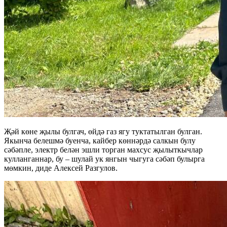
Җәй көне җылы булгач, өйдә газ ягу туктатылган булган.
Якынча белешмә буенча, кайбер көннәрдә салкын булу
сәбәпле, электр белән эшли торган махсус җылыткычлар
кулланганнар, бу – шулай ук янгын чыгуга сәбәп булырга
мөмкин, диде Алексей Разгулов.