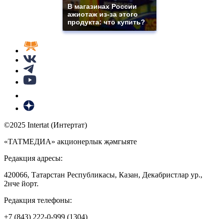
В магазинах России
ажиотаж из-за этого
продукта: что купить?
©2025 Intertat (Интертат)
«ТАТМЕДИА» акционерлык җәмгыяте
Редакция адресы:
420066, Татарстан Республикасы, Казан, Декабристлар ур.,
2нче йорт.
Редакция телефоны:
+7 (843) 222-0-999 (1304)