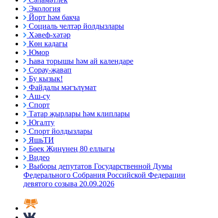
Экология
Йорт һәм бакча
Социаль челтәр йолдызлары
Хәвеф-хәтәр
Көн кадагы
Юмор
Һава торышы һәм ай календаре
Сорау-җавап
Бу кызык!
Файдалы мәгълүмат
Аш-су
Спорт
Татар җырлары һәм клиплары
Югалту
Спорт йолдызлары
ЯшьТИ
Бөек Җиңүнең 80 еллыгы
Видео
Выборы депутатов Государственной Думы
Федерального Собрания Российской Федерации
девятого созыва 20.09.2026