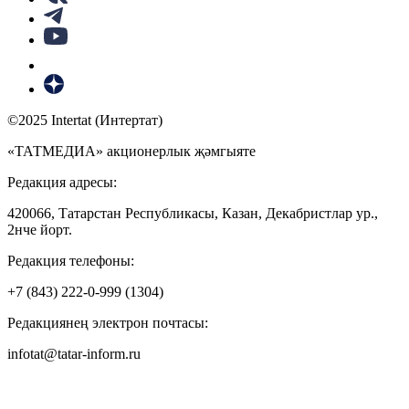
©2025 Intertat (Интертат)
«ТАТМЕДИА» акционерлык җәмгыяте
Редакция адресы:
420066, Татарстан Республикасы, Казан, Декабристлар ур.,
2нче йорт.
Редакция телефоны:
+7 (843) 222-0-999 (1304)
Редакциянең электрон почтасы:
infotat@tatar-inform.ru