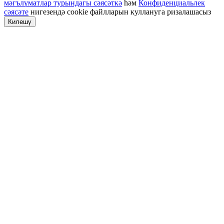
мәгълүматлар турындагы сәясәткә
һәм
Конфиденциальлек
сәясәте
нигезендә cookie файлларын куллануга ризалашасыз
Килешү