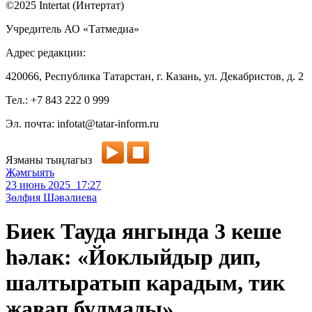
©2025 Intertat (Интертат)
Учредитель АО «Татмедиа»
Адрес редакции:
420066, Республика Татарстан, г. Казань, ул. Декабристов, д. 2
Тел.: +7 843 222 0 999
Эл. почта: infotat@tatar-inform.ru
Язманы тыңлагыз
Җәмгыять
23 июнь 2025 17:27
Зөлфия Шәвәлиева
Биек Тауда янгында 3 кеше
һәлак: «Йоклыйдыр дип,
шалтыратып карадым, тик
җавап булмады»