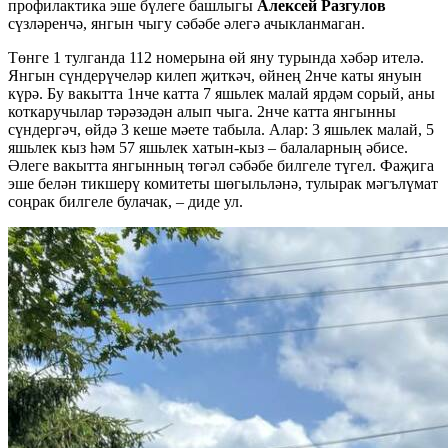
профилактика эше бүлеге башлыгы
Алексей Разгулов
сүзләренчә, янгын чыгу сәбәбе әлегә ачыкланмаган.
Төнге 1 тулганда 112 номерына өй яну турында хәбәр ителә.
Янгын сүндерүчеләр килеп җиткәч, өйнең 2нче каты януын
күрә. Бу вакытта 1нче катта 7 яшьлек малай ярдәм сорый, аны
коткаручылар тәрәзәдән алып чыга. 2нче катта янгынны
сүндергәч, өйдә 3 кеше мәете табыла. Алар: 3 яшьлек малай, 5
яшьлек кыз һәм 57 яшьлек хатын-кыз – балаларның әбисе.
Әлеге вакытта янгынның төгәл сәбәбе билгеле түгел. Фаҗига
эше белән тикшерү комитеты шөгыльләнә, тулырак мәгълүмат
соңрак билгеле булачак, – диде ул.