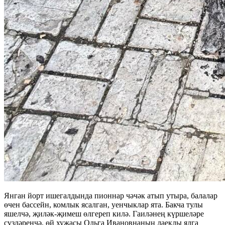
Янган йорт ишегалдында пионнар чәчәк атып утыра, балалар
өчен бассейн, комлык ясалган, уенчыклар ята. Бакча тулы
яшелчә, җиләк-җимеш өлгереп килә. Гаиләнең күршеләре
сүзләренчә, өй хуҗасы Ольга Ивановнаның лаеклы ялга