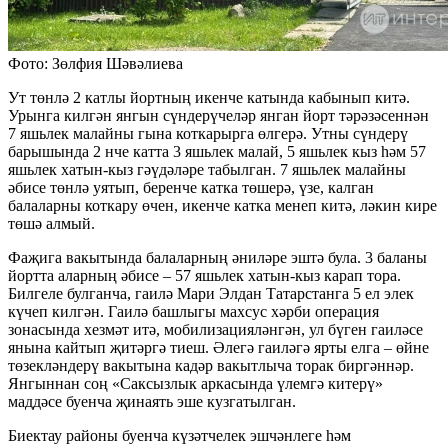
Фото: Зөлфия Шәвәлиева
Ут төнлә 2 катлы йортның икенче катында кабынып китә.
Урынга килгән янгын сүндерүчеләр янган йорт тәрәзәсеннән
7 яшьлек малайны гына коткарырга өлгерә. Утны сүндерү
барышында 2 нче катта 3 яшьлек малай, 5 яшьлек кыз һәм 57
яшьлек хатын-кыз гәүдәләре табылган. 7 яшьлек малайны
әбисе төнлә уятып, беренче катка төшерә, үзе, калган
балаларны коткару өчен, икенче катка менеп китә, ләкин кире
төшә алмый.
Фаҗига вакытында балаларның әниләре эштә була. 3 баланы
йортта аларның әбисе – 57 яшьлек хатын-кыз карап тора.
Билгеле булганча, гаилә Мари Элдан Татарстанга 5 ел элек
күчеп килгән. Гаилә башлыгы махсус хәрби операция
зонасында хезмәт итә, мобилизацияләнгән, ул бүген гаиләсе
янына кайтып җитәргә тиеш. Әлегә гаиләгә ярты елга – өйне
төзекләндерү вакытына кадәр вакытлыча торак биргәннәр.
Янгыннан соң «Саксызлык аркасында үлемгә китерү»
маддәсе буенча җинаять эше кузгатылган.
Биектау районы буенча күзәтчелек эшчәнлеге һәм