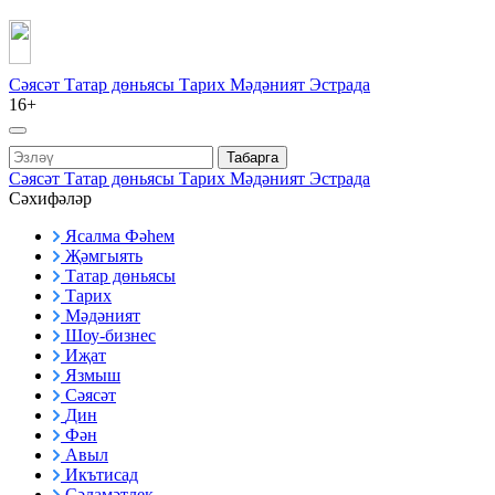
Сәясәт
Татар дөньясы
Тарих
Мәдәният
Эстрада
16+
Табарга
Сәясәт
Татар дөньясы
Тарих
Мәдәният
Эстрада
Сәхифәләр
Ясалма Фәһем
Җәмгыять
Татар дөньясы
Тарих
Мәдәният
Шоу-бизнес
Иҗат
Язмыш
Сәясәт
Дин
Фән
Авыл
Икътисад
Сәламәтлек