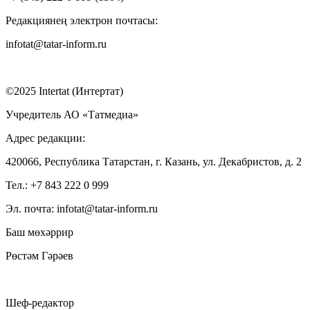
Редакциянең электрон почтасы:
infotat@tatar-inform.ru
©2025 Intertat (Интертат)
Учредитель АО «Татмедиа»
Адрес редакции:
420066, Республика Татарстан, г. Казань, ул. Декабристов, д. 2
Тел.: +7 843 222 0 999
Эл. почта: infotat@tatar-inform.ru
Баш мөхәррир
Рөстәм Гәрәев
Шеф-редактор