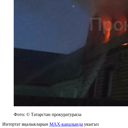
Фото: © Татарстан прокуратурасы
Интертат яңалыкларын
MAX-каналында
укыгыз