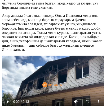
чыгуына берничә ел гына булган, моңа кадәр ул югары уку
йортында инглиз теле укыткан.
Алар авылда 5 елга якын яшәде. Ольга Ивановна миңа олы
апам кебек иде, мин аңа барлык сорауларым буенча
мөрәҗәгать итә ала идем, ул һәрвакыт үзенең киңәшләрен
бирә иде. Бик яхшы кеше, кияве бүгенге көндә махсус хәрби
операция зонасында. Төнлә мине күршем шалтыратып уятты,
чыккан вакытта өй инде дөрләп яна иде. Бәлки, йоклыйдыр
дип, аның телефонына да шалтыратып карадым, ләкин җавап
инде булмады, – дип сөйләде безгә хуҗаларның күршесе
Лилия ханым.