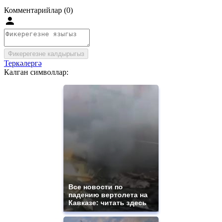
Комментарийлар (0)
Фикерегезне калдырыгыз
Теркәлергә
Калган символлар:
Все новости по
падению вертолета на
Кавказе: читать здесь