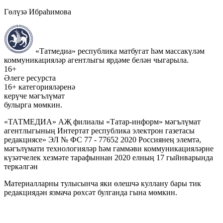
Гөлүзә Ибраһимова
«Татмедиа» республика матбугат һәм массакүләм
коммуникацияләр агентлыгы ярдәме белән чыгарыла.
16+
Әлеге ресурста
16+ категорияләренә
керүче мәгълүмат
булырга мөмкин.
«ТАТМЕДИА» АҖ филиалы «Татар-информ» мәгълүмат
агентлыгының Интертат республика электрон газетасы
редакциясе» ЭЛ № ФС 77 - 77652 2020 Россиянең элемтә,
мәгълүмати технологияләр һәм гаммәви коммуникацияләрне
күзәтчелек хезмәте тарафыннан 2020 елның 17 гыйнварында
теркәлгән
Материалларны тулысынча яки өлешчә куллану бары тик
редакциядән язмача рөхсәт булганда гына мөмкин.