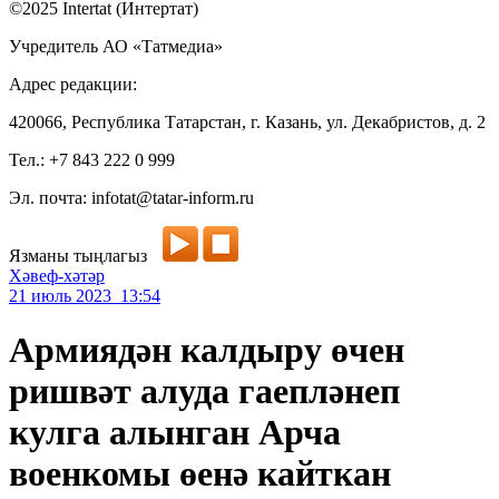
©2025 Intertat (Интертат)
Учредитель АО «Татмедиа»
Адрес редакции:
420066, Республика Татарстан, г. Казань, ул. Декабристов, д. 2
Тел.: +7 843 222 0 999
Эл. почта: infotat@tatar-inform.ru
Язманы тыңлагыз
Хәвеф-хәтәр
21 июль 2023 13:54
Армиядән калдыру өчен
ришвәт алуда гаепләнеп
кулга алынган Арча
военкомы өенә кайткан