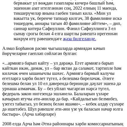
бервакыт ул вөҗдан газаплары кичерә башлый һәм,
эшеннән азат ителгәннән соң, 2022 елның 11 маенда,
тикшерүчеләр янына гаебен танып килә. «Мин ул
вакытта ук, беренче тапкыр килгәч, 38 фамилияне искә
төшердем, аннары тагын 40 фамилияне әйттем», – дип,
саннар китерә Сафиуллин. Фәнил Сафиуллинга 3 ел
сынау срогы белән 4 елга шартлы рәвештә ирегеннән
мәхрүм итү рәвешендәге
җәза билгеләнде.
Алмаз Борһанов рәсми чыгышларда армиядән качып
йөрүчеләрне гаепләп сөйләгән булган:
«...армиягә барып кайту – ул дәрәҗә. Егет армиягә барып
кайткан икән, димәк, ул – бар яктан да сәламәт, тәртипле һәм
киләчәк өчен ышанычлы шәхес. Армиягә бармый калучы
егетләргә хәрби билет түгел, ә белешмә биреләчәк. Әлеге
белешмә белән ул 10 ел дәверендә бернинди дәүләт эшенә дә
урнаша алмаячак. Бу – без уйлап чыгарган нәрсә түгел,
федераль закон нигезендә эшләнелә. Балаларын үзләре
качырып ятучы әти-әниләр дә бар. «Кайдалыгын белмибез,
үзегез табыгыз, ул безнең белән яшәми», – кебек алдау сүзләре
дә ишетәбез. Шул рәвешле әти-әни үзе үк баласын начар юлга
бастыра». (Арча хәбәрләре)
2008 елда Арча һәм Әтнә районнары хәрби комиссариатының