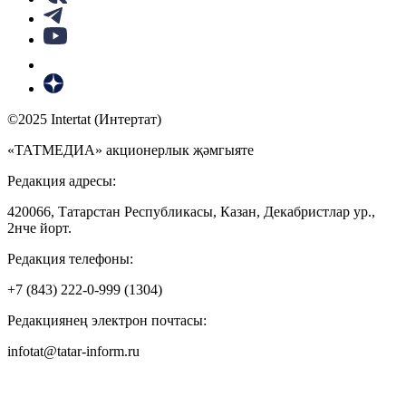
©2025 Intertat (Интертат)
«ТАТМЕДИА» акционерлык җәмгыяте
Редакция адресы:
420066, Татарстан Республикасы, Казан, Декабристлар ур.,
2нче йорт.
Редакция телефоны:
+7 (843) 222-0-999 (1304)
Редакциянең электрон почтасы:
infotat@tatar-inform.ru