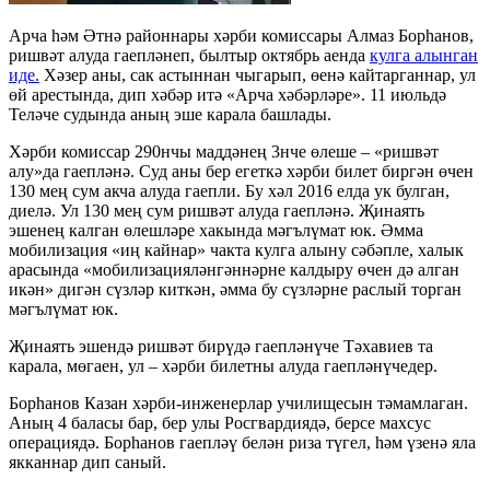
Арча һәм Әтнә районнары хәрби комиссары Алмаз Борһанов,
ришвәт алуда гаепләнеп, былтыр октябрь аенда
кулга алынган
иде.
Хәзер аны, сак астыннан чыгарып, өенә кайтарганнар, ул
өй арестында, дип хәбәр итә «Арча хәбәрләре». 11 июльдә
Теләче судында аның эше карала башлады.
Хәрби комиссар 290нчы маддәнең 3нче өлеше – «ришвәт
алу»да гаепләнә. Суд аны бер егеткә хәрби билет биргән өчен
130 мең сум акча алуда гаепли. Бу хәл 2016 елда ук булган,
диелә. Ул 130 мең сум ришвәт алуда гаепләнә. Җинаять
эшенең калган өлешләре хакында мәгълүмат юк. Әмма
мобилизация «иң кайнар» чакта кулга алыну сәбәпле, халык
арасында «мобилизацияләнгәннәрне калдыру өчен дә алган
икән» дигән сүзләр киткән, әмма бу сүзләрне раслый торган
мәгълүмат юк.
Җинаять эшендә ришвәт бирүдә гаепләнүче Тәхавиев та
карала, мөгаен, ул – хәрби билетны алуда гаепләнүчедер.
Борһанов Казан хәрби-инженерлар училищесын тәмамлаган.
Аның 4 баласы бар, бер улы Росгвардиядә, берсе махсус
операциядә. Борһанов гаепләү белән риза түгел, һәм үзенә яла
якканнар дип саный.