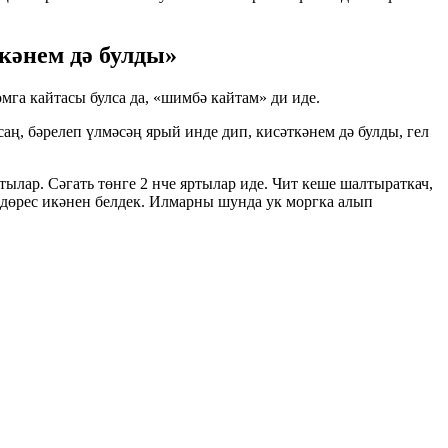
кәнем дә булды»
мга кайтасы булса да, «шимбә кайтам» ди иде.
ң, бәрелеп үлмәсәң ярый инде дип, кисәткәнем дә булды, гел
лар. Сәгать төнге 2 нче яртылар иде. Чит кеше шалтыраткач,
дөрес икәнен белдек. Илмарны шунда ук моргка алып