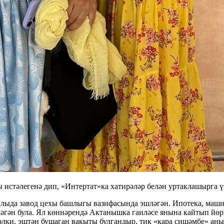
ы истәлегенә дип, «Интертат»ка хатирәләр белән уртаклашырга ү
ыда завод цехы башлыгы вазифасында эшләгән. Ипотека, машина
лләгән була. Ял көннәрендә Актанышка гаиләсе янына кайтып йө
бәлки, эштән бушаган вакыты булгандыр, тик «кара сишәмбе» ан