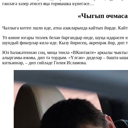
гаиләгә хәзер әтисез яңа тормышка күнегәсе…
«Чыгып очмасаң
Чаллыга китеп эшли иде, атна азакларында кайтып йөрде. Кайт
Ул көнне югары тизлек белән баргандыр инде, шуңа идарәсен ю
шундый фикерләр килә иде. Кызу йөрисең, әкренрәк йөр, дип т
Юл һәлакәтеннән соң, миңа төнлә «ВКонтакте» аркылы чыктыла
алыргамы-юкмы, дип тә тордым. «Үлгән» диделәр – башта ыш
киткәннәр, – дип сөйләде Гөлия Исламова.