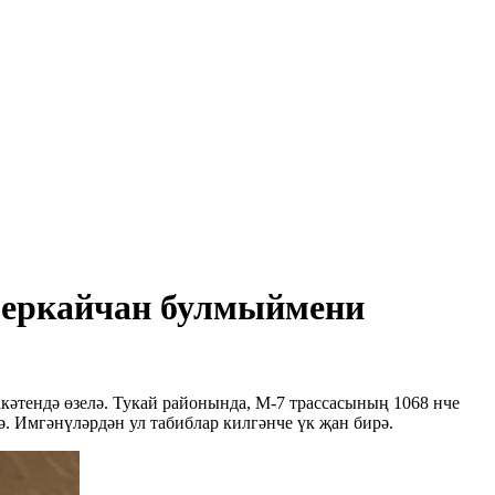
 беркайчан булмыймени
әтендә өзелә. Тукай районында, М-7 трассасының 1068 нче
 Имгәнүләрдән ул табиблар килгәнче үк җан бирә.