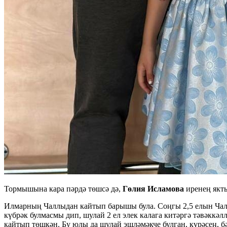
Тормышына кара пәрдә төшсә дә,
Гөлия Исламова
иренең якт
Илмарның Чаллыдан кайтып барышы була. Соңгы 2,5 елын Чалл
күбрәк булмасмы дип, шулай 2 ел элек калага китәргә тәвәккә
кайтып төшкән. Бу юлы да шулай эшләмәкче булган, күрәсең, 