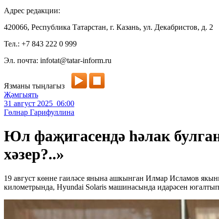
Адрес редакции:
420066, Республика Татарстан, г. Казань, ул. Декабристов, д. 2
Тел.: +7 843 222 0 999
Эл. почта: infotat@tatar-inform.ru
Язманы тыңлагыз
Җәмгыять
31 август 2025 06:00
Гөлнар Гарифуллина
Юл фаҗигасендә һәлак булган
хәзер?..»
19 август көнне гаиләсе янына ашкынган Илмар Исламов якынн
километрында, Hyundai Solaris машинасында идарәсен югалтып