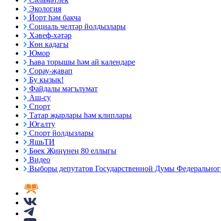
Экология
Йорт һәм бакча
Социаль челтәр йолдызлары
Хәвеф-хәтәр
Көн кадагы
Юмор
Һава торышы һәм ай календаре
Сорау-җавап
Бу кызык!
Файдалы мәгълүмат
Аш-су
Спорт
Татар җырлары һәм клиплары
Югалту
Спорт йолдызлары
ЯшьТИ
Бөек Җиңүнең 80 еллыгы
Видео
Выборы депутатов Государственной Думы Федерального