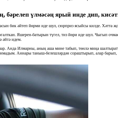
, бәрелеп үлмәсәң ярый инде дип, кисәт
асын бик әйтеп йөрми иде шул, сюрприз ясыйсы килде. Хәтта җо
галткан. Яшерен-батырын түгел, тиз йөри иде шул. Чыгып очмаса
ә әйтә идем.
р. Анда Илмарны, аның аша мине табып, төнлә миңа шалтыратты
анмадым. Аннары таныш-белешләрдән сораштырып, алар барып, 