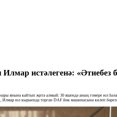
 Илмар истәлегенә: «Әтиебез
ары янына кайтып җитә алмый: 30 яшендә аның гомере юл һәлак
, Илмар юл кырыенда торган DAF йөк машинасына килеп бәрелә.