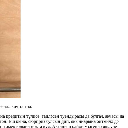
зендә көч тапты.
 кредитын түлисе, гаиләсен туендырасы да булгач, акчасы да
ргән. Еш кына, сюрприз булсын дип, якыннарына әйтмичә дә
ың гомер юлына нокта куя. Актаныш район үзәгендә яшәүче