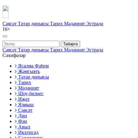
Сәясәт
Татар дөньясы
Тарих
Мәдәният
Эстрада
16+
Табарга
Сәясәт
Татар дөньясы
Тарих
Мәдәният
Эстрада
Сәхифәләр
Ясалма Фәһем
Җәмгыять
Татар дөньясы
Тарих
Мәдәният
Шоу-бизнес
Иҗат
Язмыш
Сәясәт
Дин
Фән
Авыл
Икътисад
Сәламәтлек