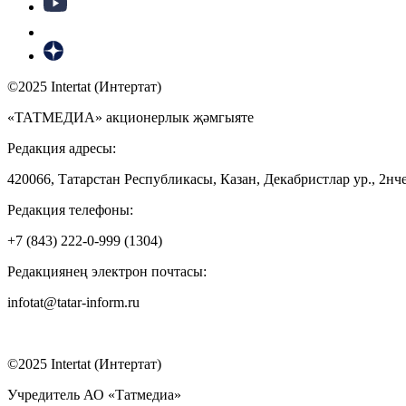
©2025 Intertat (Интертат)
«ТАТМЕДИА» акционерлык җәмгыяте
Редакция адресы:
420066, Татарстан Республикасы, Казан, Декабристлар ур., 2нче
Редакция телефоны:
+7 (843) 222-0-999 (1304)
Редакциянең электрон почтасы:
infotat@tatar-inform.ru
©2025 Intertat (Интертат)
Учредитель АО «Татмедиа»