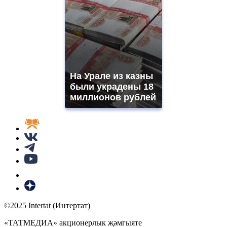
На Урале из казны
были украдены 18
миллионов рублей
©2025 Intertat (Интертат)
«ТАТМЕДИА» акционерлык җәмгыяте