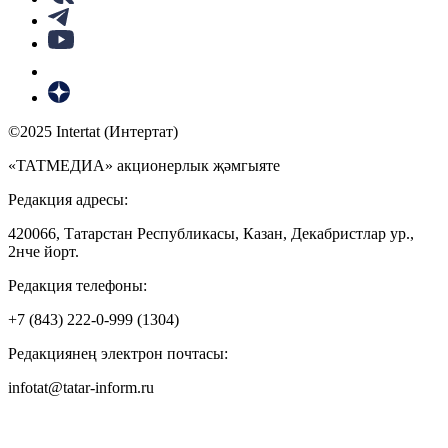
©2025 Intertat (Интертат)
«ТАТМЕДИА» акционерлык җәмгыяте
Редакция адресы:
420066, Татарстан Республикасы, Казан, Декабристлар ур.,
2нче йорт.
Редакция телефоны:
+7 (843) 222-0-999 (1304)
Редакциянең электрон почтасы:
infotat@tatar-inform.ru