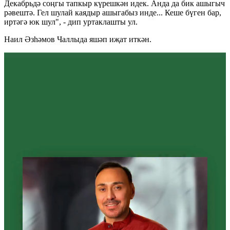
Декабрьдә соңгы тапкыр күрешкән идек. Анда да бик ашыгыч
рәвештә. Гел шулай каядыр ашыгабыз инде... Кеше бүген бар,
иртәгә юк шул", - дип уртаклашты ул.
Наил Әзһәмов Чаллыда яшәп иҗат иткән.