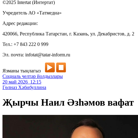
©2025 Intertat (Интертат)
Учредитель АО «Татмедиа»
Адрес редакции:
420066, Республика Татарстан, г. Казань, ул. Декабристов, д. 2
Тел.: +7 843 222 0 999
Эл. почта: infotat@tatar-inform.ru
Язманы тыңлагыз
Социаль челтәр йолдызлары
20 май 2026 12:15
Гөлназ Хәбибуллина
Җырчы Наил Әзһәмов вафат