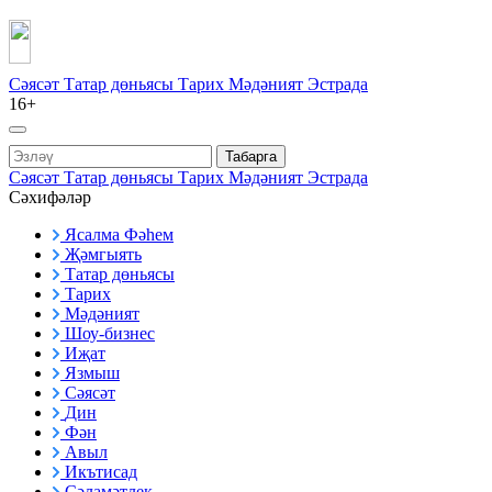
Сәясәт
Татар дөньясы
Тарих
Мәдәният
Эстрада
16+
Табарга
Сәясәт
Татар дөньясы
Тарих
Мәдәният
Эстрада
Сәхифәләр
Ясалма Фәһем
Җәмгыять
Татар дөньясы
Тарих
Мәдәният
Шоу-бизнес
Иҗат
Язмыш
Сәясәт
Дин
Фән
Авыл
Икътисад
Сәламәтлек