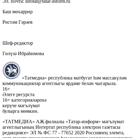
Эл. почта: infotat@tatar-inform.ru
Баш мөхәррир
Рөстәм Гәрәев
Шеф-редактор
Гөлүзә Ибраһимова
«Татмедиа» республика матбугат һәм массакүләм
коммуникацияләр агентлыгы ярдәме белән чыгарыла.
16+
Әлеге ресурста
16+ категорияләренә
керүче мәгълүмат
булырга мөмкин.
«ТАТМЕДИА» АҖ филиалы «Татар-информ» мәгълүмат
агентлыгының Интертат республика электрон газетасы
редакциясе» ЭЛ № ФС 77 - 77652 2020 Россиянең элемтә,