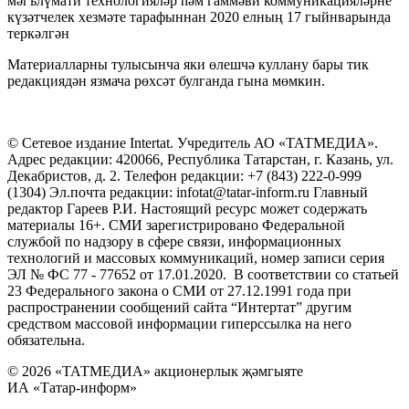
мәгълүмати технологияләр һәм гаммәви коммуникацияләрне
күзәтчелек хезмәте тарафыннан 2020 елның 17 гыйнварында
теркәлгән
Материалларны тулысынча яки өлешчә куллану бары тик
редакциядән язмача рөхсәт булганда гына мөмкин.
© Сетевое издание Intertat. Учредитель АО «ТАТМЕДИА».
Адрес редакции: 420066, Республика Татарстан, г. Казань, ул.
Декабристов, д. 2. Телефон редакции: +7 (843) 222-0-999
(1304) Эл.почта редакции: infotat@tatar-inform.ru Главный
редактор Гареев Р.И. Настоящий ресурс может содержать
материалы 16+. СМИ зарегистрировано Федеральной
службой по надзору в сфере связи, информационных
технологий и массовых коммуникаций, номер записи серия
ЭЛ № ФС 77 - 77652 от 17.01.2020. В соответствии со статьей
23 Федерального закона о СМИ от 27.12.1991 года при
распространении сообщений сайта “Интертат” другим
средством массовой информации гиперссылка на него
обязательна.
© 2026 «ТАТМЕДИА» акционерлык җәмгыяте
ИА «Татар-информ»