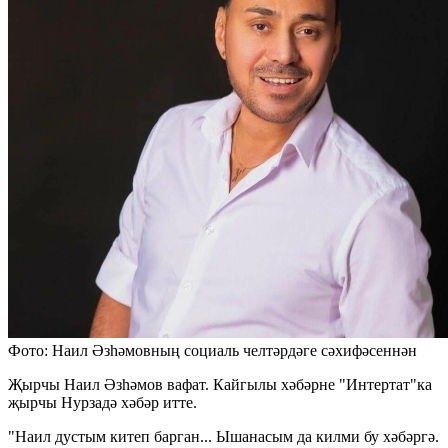
Фото: Наил Әзһәмовның социаль челтәрдәге сәхифәсеннән
Җырчы Наил Әзһәмов вафат. Кайгылы хәбәрне "Интертат"ка
җырчы Нурзадә хәбәр итте.
"Наил дустым китеп барган... Ышанасым да килми бу хәбәргә.