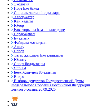
Экология
Йорт һәм бакча
Социаль челтәр йолдызлары
Хәвеф-хәтәр
Көн кадагы
Юмор
Һава торышы һәм ай календаре
Сорау-җавап
Бу кызык!
Файдалы мәгълүмат
Аш-су
Спорт
Татар җырлары һәм клиплары
Югалту
Спорт йолдызлары
ЯшьТИ
Бөек Җиңүнең 80 еллыгы
Видео
Выборы депутатов Государственной Думы
Федерального Собрания Российской Федерации
девятого созыва 20.09.2026