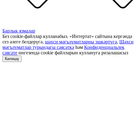
Барлык язмалар
Без cookie-файллар кулланабыз. «Интертат» сайтына кергәндә
сез әлеге белдерүгә,
шәхси мәгълүматларны эшкәртүгә
,
Шәхси
мәгълүматлар турындагы сәясәткә
һәм
Конфиденциальлек
сәясәте
нигезендә cookie файлларын куллануга ризалашасыз
Килешү