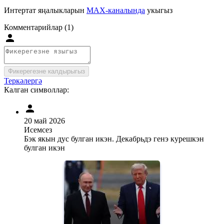
Интертат яңалыкларын
MAX-каналында
укыгыз
Комментарийлар (1)
Фикерегезне калдырыгыз
Теркәлергә
Калган символлар:
20 май 2026
Исемсез
Бэк якын дус булган икэн. Декабрьдэ генэ курешкэн
булган икэн