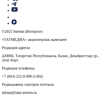
©2025 Intertat (Интертат)
«ТАТМЕДИА» акционерлык җәмгыяте
Редакция адресы:
420066, Татарстан Республикасы, Казан, Декабристлар ур.,
2нче йорт.
Редакция телефоны:
+7 (843) 222-0-999 (1304)
Редакциянең электрон почтасы:
infotat@tatar-inform.ru