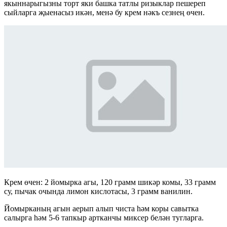
якыннарыгызны торт яки башка татлы ризыклар пешереп
сыйларга җыенасыз икән, менә бу крем нәкъ сезнең өчен.
Крем өчен: 2 йомырка агы, 120 грамм шикәр комы, 33 грамм
су, пычак очында лимон кислотасы, 3 грамм ванилин.
Йомырканың агын аерып алып чиста һәм коры савытка
салырга һәм 5-6 тапкыр артканчы миксер белән тугларга.