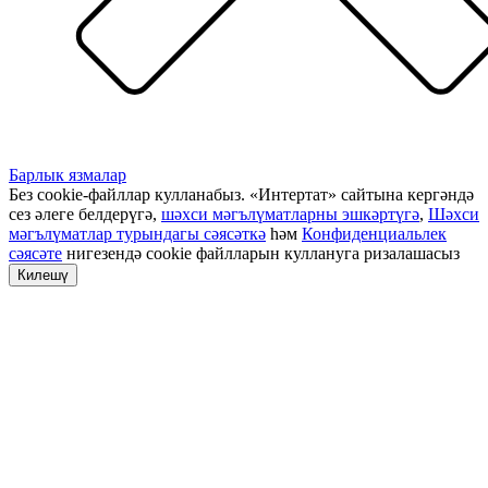
Барлык язмалар
Без cookie-файллар кулланабыз. «Интертат» сайтына кергәндә
сез әлеге белдерүгә,
шәхси мәгълүматларны эшкәртүгә
,
Шәхси
мәгълүматлар турындагы сәясәткә
һәм
Конфиденциальлек
сәясәте
нигезендә cookie файлларын куллануга ризалашасыз
Килешү