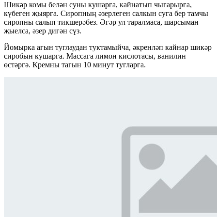
Шикәр комы белән суны кушарга, кайнатып чыгарырга,
күбеген җыярга. Сиропның әзерлеген салкын суга бер тамчы
сиропны салып тикшерәбез. Әгәр ул таралмаса, шарсыман
җыелса, әзер дигән сүз.
Йомырка агын туглаудан туктамыйча, әкренләп кайнар шикәр
сиробын кушарга. Массага лимон кислотасы, ванилин
өстәргә. Кремны тагын 10 минут тугларга.