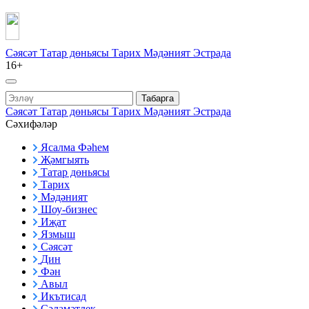
Сәясәт
Татар дөньясы
Тарих
Мәдәният
Эстрада
16+
Табарга
Сәясәт
Татар дөньясы
Тарих
Мәдәният
Эстрада
Сәхифәләр
Ясалма Фәһем
Җәмгыять
Татар дөньясы
Тарих
Мәдәният
Шоу-бизнес
Иҗат
Язмыш
Сәясәт
Дин
Фән
Авыл
Икътисад
Сәламәтлек