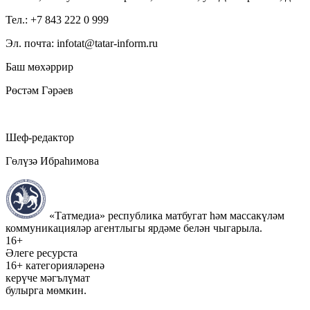
Тел.: +7 843 222 0 999
Эл. почта: infotat@tatar-inform.ru
Баш мөхәррир
Рөстәм Гәрәев
Шеф-редактор
Гөлүзә Ибраһимова
«Татмедиа» республика матбугат һәм массакүләм
коммуникацияләр агентлыгы ярдәме белән чыгарыла.
16+
Әлеге ресурста
16+ категорияләренә
керүче мәгълүмат
булырга мөмкин.