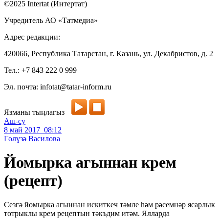
©2025 Intertat (Интертат)
Учредитель АО «Татмедиа»
Адрес редакции:
420066, Республика Татарстан, г. Казань, ул. Декабристов, д. 2
Тел.: +7 843 222 0 999
Эл. почта: infotat@tatar-inform.ru
Язманы тыңлагыз
Аш-су
8 май 2017 08:12
Гөлүзә Василова
Йомырка агыннан крем
(рецепт)
Сезгә йомырка агыннан искиткеч тәмле һәм рәсемнәр ясарлык
тотрыклы крем рецептын тәкъдим итәм. Ялларда