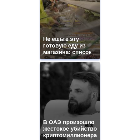
Не ешьте эту
готовую еду из
магазина: список
В ОАЭ произошло
жестокое убийство
криптомиллионера