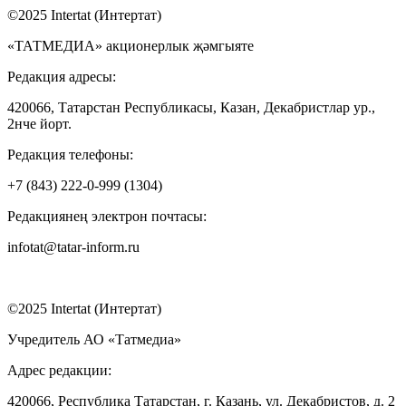
©2025 Intertat (Интертат)
«ТАТМЕДИА» акционерлык җәмгыяте
Редакция адресы:
420066, Татарстан Республикасы, Казан, Декабристлар ур.,
2нче йорт.
Редакция телефоны:
+7 (843) 222-0-999 (1304)
Редакциянең электрон почтасы:
infotat@tatar-inform.ru
©2025 Intertat (Интертат)
Учредитель АО «Татмедиа»
Адрес редакции:
420066, Республика Татарстан, г. Казань, ул. Декабристов, д. 2