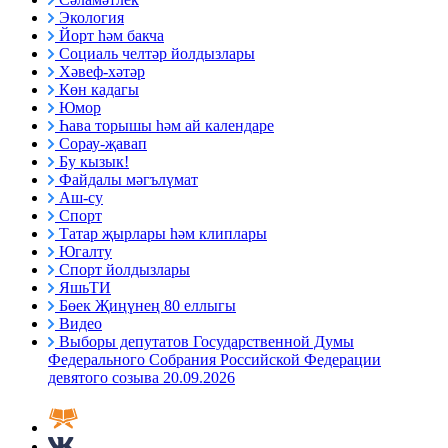
Экология
Йорт һәм бакча
Социаль челтәр йолдызлары
Хәвеф-хәтәр
Көн кадагы
Юмор
Һава торышы һәм ай календаре
Сорау-җавап
Бу кызык!
Файдалы мәгълүмат
Аш-су
Спорт
Татар җырлары һәм клиплары
Югалту
Спорт йолдызлары
ЯшьТИ
Бөек Җиңүнең 80 еллыгы
Видео
Выборы депутатов Государственной Думы
Федерального Собрания Российской Федерации
девятого созыва 20.09.2026