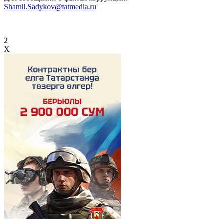
Shamil.Sadykov@tatmedia.ru
2
X