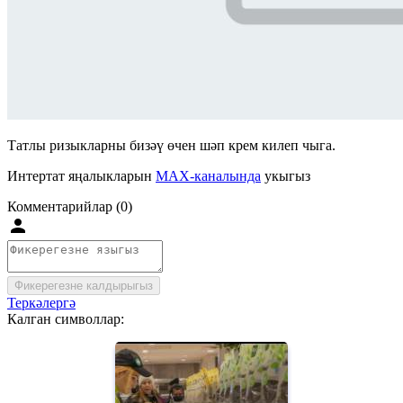
Татлы ризыкларны бизәү өчен шәп крем килеп чыга.
Интертат яңалыкларын
MAX-каналында
укыгыз
Комментарийлар (0)
Фикерегезне калдырыгыз
Теркәлергә
Калган символлар: