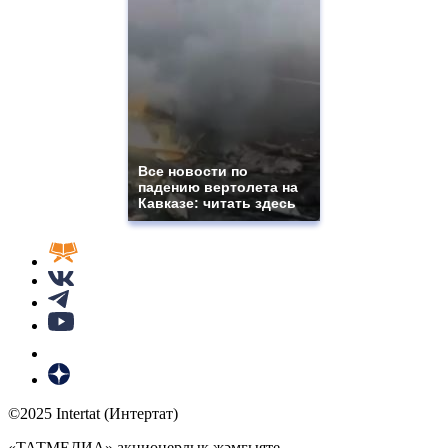
Все новости по
падению вертолета на
Кавказе: читать здесь
©2025 Intertat (Интертат)
«ТАТМЕДИА» акционерлык җәмгыяте