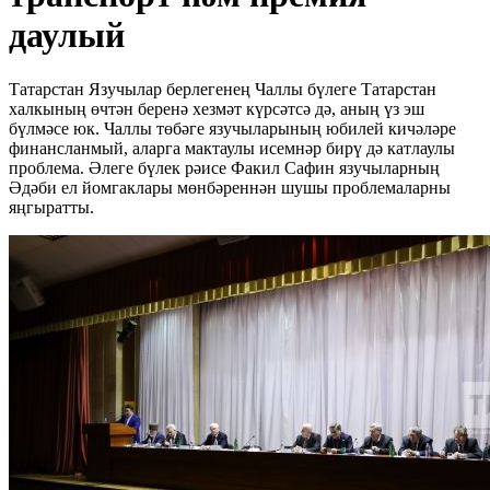
даулый
Татарстан Язучылар берлегенең Чаллы бүлеге Татарстан
халкының өчтән беренә хезмәт күрсәтсә дә, аның үз эш
бүлмәсе юк. Чаллы төбәге язучыларының юбилей кичәләре
финансланмый, аларга мактаулы исемнәр бирү дә катлаулы
проблема. Әлеге бүлек рәисе Факил Сафин язучыларның
Әдәби ел йомгаклары мөнбәреннән шушы проблемаларны
яңгыратты.