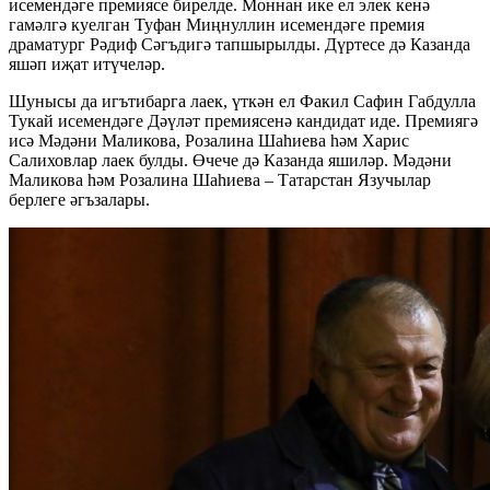
исемендәге премиясе бирелде. Моннан ике ел элек кенә
гамәлгә куелган Туфан Миңнуллин исемендәге премия
драматург Рәдиф Сәгъдигә тапшырылды. Дүртесе дә Казанда
яшәп иҗат итүчеләр.
Шунысы да игътибарга лаек, үткән ел Факил Сафин Габдулла
Тукай исемендәге Дәүләт премиясенә кандидат иде. Премиягә
исә Мәдәни Маликова, Розалина Шаһиева һәм Харис
Салиховлар лаек булды. Өчече дә Казанда яшиләр. Мәдәни
Маликова һәм Розалина Шаһиева – Татарстан Язучылар
берлеге әгъзалары.