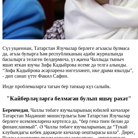
Сүз уңаеннан, Татарстан Язучылар берлеге әгъзасы булмаса
да, әгъза булырга һәм республиканың әдәби журналында
басылырга теләген белдермичә, үз җаена Чаллыда тыныч
яшәп яткан язучы Зифа Кадыйрова исеме дә телгә алынды.
“Зифа Кадыйрова әсәрләренә нигезләнеп, ике драма язылды”,
- дип санап үтте Факил Сафин.
Инде проблемаларга тагын бер тапкыр күз салыйк.
"Кайберләүләргә белмәгән булып яшәү рәхәт"
Беренчедән
, Чаллы төбәге язучыларының юбилей кичәләре
Татарстан Мәдәният министрлыгы һәм Татарстан Язучылар
берлеге исемлекләренә кертелсә дә, “бер генә тиен белән дә
финансланмый”. Ә Чаллы төбәге язучыларының да “Тукай
клубындагы кебек дәрәҗәле кичәләр оештырасы килә”. Дөрес,
Чаллы хакимияте ярдәм күрсәтә күрсәтүен – авторларның