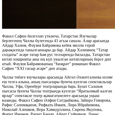
Факил Сафин билгеләп үткәнчә, Татарстан Язучылар
берлегенең Чаллы бүлегендә 43 әгъза санала. Алар арасында
Айдар Хәлим, Фәүзия Бәйрәмова кебек милли герой
дәрәҗәсендә танылганнары да бар. Айдар Хәлимнең “Татар
солдаты” әсәре татар һәм рус телләрендә басылды, Татарстан
китап нәшрияты аны иң күп укылган китапларның берсе дип
атый. Фәүзия Бәйрәмованың “Һиҗрәт” романын Факил
Сафин “XXI гасыр әсәре” дип атады.
Чаллы төбәге язучылары арасында Айгөл Әхмәтгалиева исеме
еш телгә алына, аның пьесалары буенча куелган спектакльләр
Чаллы, Уфа, Оренбург театрларында бара. Булат Сәлахов
пьесасы буенча Чаллы театрында куелган “Яратылмый калган
ярлар” спектакле театр җәмәгатьчелеге арасында уңыш
казанды. Факил Сафин Әлфия Ситдыйкова, Заһирә Гомәрова,
Рафис Сәлимҗанов, Рифкать Имаев, Лира Ибраһимова,
Николай Алешков, Вера Хәмидуллина, Сирень Якупова,
Фәрит Имамов, Рәшит Бәшәр, Айрат Суфиянов, Данис