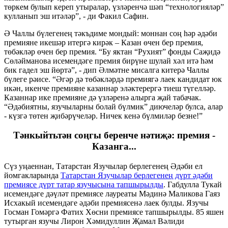
төркем булып кереп утыралар, үзләренчә шәп “технологияләр”
кулланып эш итәләр”, - ди Факил Сафин.
Ә Чаллы бүлегенең тәкъдиме мондый: моннан соң һәр әдәби
премияне икешәр итергә кирәк – Казан өчен бер премия,
төбәкләр өчен бер премия. “Бу яктан “Рухият” фонды Саҗидә
Сөләйманова исемендәге премия бирүне шулай хәл итә һәм
бик гадел эш йөртә”, - дип Әлмәтне мисалга китерә Чаллы
бүлеге рәисе. “Әгәр дә төбәкләрдә премиягә лаек кандидат юк
икән, икенче премияне казаннар эләктерергә тиеш түгелләр.
Казаннар ике премияне дә үзләренә алырга җай табачак.
“Әдәбиятны, язучыларны болай бүлмик” диючеләр булса, алар
- күзгә төтен җибәрүчеләр. Ничек кенә бүлмиләр безне!”
Тәнкыйтьтән соңгы беренче нәтиҗә: премия -
Казанга...
Сүз уңаеннан, Татарстан Язучылар берлегенең Әдәби ел
йомгакларында
Татарстан Язучылар берлегенең дүрт әдәби
премиясе дүрт татар язучысына тапшырылды
. Габдулла Тукай
исемендәге дәүләт премиясе лауреаты Мәдинә Маликова Гаяз
Исхакый исемендәге әдәби премиясенә лаек булды. Язучы
Госман Гомәргә Фатих Хөсни премиясе тапшырылды. 85 яшен
тутырган язучы Лирон Хәмидуллин Җамал Вәлиди