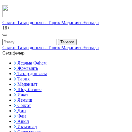
Сәясәт
Татар дөньясы
Тарих
Мәдәният
Эстрада
16+
Табарга
Сәясәт
Татар дөньясы
Тарих
Мәдәният
Эстрада
Сәхифәләр
Ясалма Фәһем
Җәмгыять
Татар дөньясы
Тарих
Мәдәният
Шоу-бизнес
Иҗат
Язмыш
Сәясәт
Дин
Фән
Авыл
Икътисад
Сәламәтлек