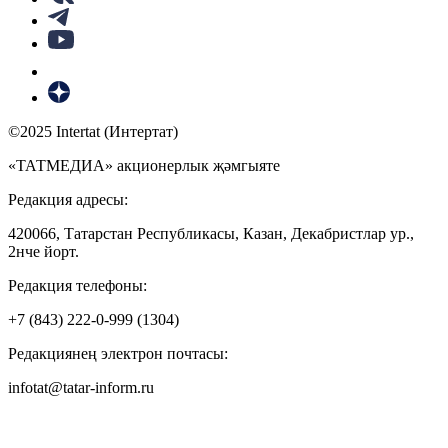
©2025 Intertat (Интертат)
«ТАТМЕДИА» акционерлык җәмгыяте
Редакция адресы:
420066, Татарстан Республикасы, Казан, Декабристлар ур.,
2нче йорт.
Редакция телефоны:
+7 (843) 222-0-999 (1304)
Редакциянең электрон почтасы:
infotat@tatar-inform.ru