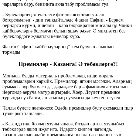
чараларга бару, бензинга акча табу проблемасы туа.
- Бүлекләрнең эшчәнлеге финанс ягыннан уйлап
бетерелмәгән, - дип тәнкыйтьләде Факил Сафин. - Беркем
бернәрсә күрми, ишетми – кара бюрократия мисалы бу. Чөнки
кайберәүләргә белмәгән булып яшәү рәхәт. Ә михнәтен без,
бүлекләрдәге җаваплы кешеләр күрә.
Факил Сафин “кайберәүләрнең” кем булуын ачыклап
тормады.
Премияләр - Казанга! Ә төбәкләргә?!
Монысы булды материаль проблемалар, инде мораль
проблемаларын карыйк. Премияләр, ягъни мәсәлән. Аларның
суммасы зур булмаса да, дәрәҗәсе бар – фамилиягә тагылып
йөргәндә аеруча матур яңгырый. Хәер, Дәүләт премиясе
турында сүз барса, анысының суммасы да кечкенә түгел...
Чаллы бүлеге җитәкчесе Әдәби премияләр бүлү схемасын пыр
туздырып ташлады.
- Казанда ике йөзләп язучы яшәсә, йөздән артык язучыбыз
төбәкләрдә яшәп иҗат итә. Идарәгә килгән чагында,
казанныкылар әдәби премияләргә ныклап әзерләнеп, зур