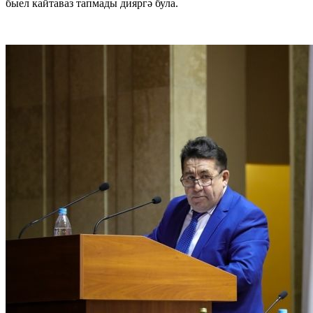
быел кайтаваз тапмады дияргә була.