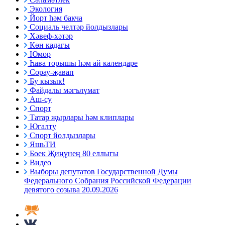
Экология
Йорт һәм бакча
Социаль челтәр йолдызлары
Хәвеф-хәтәр
Көн кадагы
Юмор
Һава торышы һәм ай календаре
Сорау-җавап
Бу кызык!
Файдалы мәгълүмат
Аш-су
Спорт
Татар җырлары һәм клиплары
Югалту
Спорт йолдызлары
ЯшьТИ
Бөек Җиңүнең 80 еллыгы
Видео
Выборы депутатов Государственной Думы
Федерального Собрания Российской Федерации
девятого созыва 20.09.2026