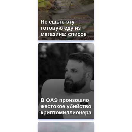
Не ешьте эту
готовую еду из
магазина: список
В ОАЭ произошло
жестокое убийство
криптомиллионера