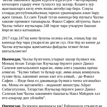
кичәләрен уздыру өчен түләүсез зур заллар, Казанга зур
җыелышларга килү өчен яхшы автобуслар бирә. Соңгы
елларда республикабызның тарихи урыннарына алып бару
җаен тапкан. Ел саен Тукай туган көнендә бер язучыга Чаллы
хакиме премиясе тапшырыла. Факил Сафин әйтүенчә, быел
Чаллы төбәге язучылары 248 төрле чара үткәрүне башлап
йөргән яисә катнашкан.
2017 елда 247эш көне булуны исәпкә алсак, елның һәр эш
көнендә бер чара үткәрелгән дигән сүз. Әле бер ял көнне дә
Чаллы язучылары җәмгыятькә файдалы хезмәт белән
шөгыльләнгән!
Икенчедән
, Чаллы бүлегенең утырып эшләр бүлмәсе юк.
Моның белән Татарстан Язучылар берлеге рәисе Данил
Салихов шөгыльләнеп караган, әмма әлегә уңышка ирешә
алмаган. “Бүлмә табып та булыр иде, әмма аның коммуналь
түләве була, хакимият аннан азат итә алмый, - ди Факил
Сафин. – Инде биш ел дәвамында бүлмәгә тиенә алганыбыз
юк. Моны өч җитәкчебез – мәдәният министры Айрат
Сибагатуллин, Татарстан Язучылар берлеге рәисе Данил
Салихов һәм Чаллы хакимияте башлыгы Наил Мәһдиев хәл
итә алырлар дип уйлыйм”.
Өченчедән
, Бүлекнең машинасы юк! Районнарда үткәрелгән