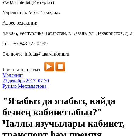
©2025 Intertat (Интертат)
Учредитель АО «Татмедиа»
Адрес редакции:
420066, Республика Татарстан, г. Казань, ул. Декабристов, д. 2
Тел.: +7 843 222 0 999
Эл. почта: infotat@tatar-inform.ru
Язманы тыңлагыз
Мәдәният
25 декабрь 2017 07:30
Рузилә Мөхәммәтова
"Язабыз да язабыз, кайда
безнең кабинетыбыз?"
Чаллы язучылары кабинет,
транспорт һәм премия