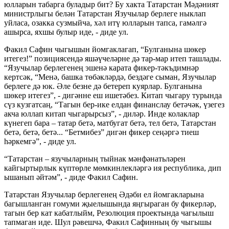
юлларын табарга буладыр бит? Бу хакта Татарстан Мәдәният
министрлыгы белән Татарстан Язучылар берлеге ныклап
уйласа, озакка сузмыйча, хәл итү юлларын тапса, гамәлгә
ашырса, яхшы булыр иде, - диде ул.
Факил Сафин чыгышын йомгаклагап, “Булганына шөкер
итегез!” позициясендә яшәүчеләрне дә тар-мар итеп ташлады.
“Язучылар берлегенең эшенә карата фикер-тәкъдимнәр
кертсәк, “Менә, башка төбәкләрдә, бездәге сыман, Язучылар
берлеге дә юк. Әле безне дә бетереп куярлар. Булганына
шөкер итегез”, - дигәнне еш ишетәбез. Китап чыгару турында
сүз кузгатсаң, “Тагын бер-ике елдан финанслау бетәчәк, үзегез
акча юллап китап чыгарырсыз”, - диләр. Инде колаклар
күнегеп бара – татар бетә, матбугат бетә, тел бетә, Татарстан
бетә, бетә, бетә... “Бетмибез” дигән фикер сеңәргә тиеш
һәркемгә”, - диде ул.
“Татарстан – язучыларның тыйнак мәнфәнатьләрен
кайгыртырлык күптөрле мөмкинлекләргә ия республика, дип
ышанып әйтәм”, - диде Факил Сафин.
Татарстан Язучылар берлегенең Әдәби ел йомгакларына
багышланган гомуми җыелышында яңгыраган бу фикерләр,
тагын бер кат кабатлыйм, Резолюция проектында чагылыш
тапмаган иде. Шул рәвешчә, Факил Сафинның бу чыгышы