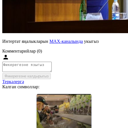
Интертат яңалыкларын
MAX-каналында
укыгыз
Комментарийлар (0)
Фикерегезне калдырыгыз
Теркәлергә
Калган символлар: