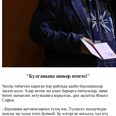
"Булганына шөкер итегез!"
Чаллы төбәгенә караган һәр районда әдәби берләшмәләр
эшләп килә. Алар актив эш алып барырга омтылалар, әмма
бөтен эшчәнлек энтузиазмга корылган, дип аңлатты Факил
Сафин.
- Берләшмә җитәкчеләренә түләү юк. Түләүсез эшләүчедән
ныклы эш таләп итеп булмый. Бу өлгергән мәсьәлә, хәл итү