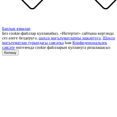
Барлык язмалар
Без cookie-файллар кулланабыз. «Интертат» сайтына кергәндә
сез әлеге белдерүгә,
шәхси мәгълүматларны эшкәртүгә
,
Шәхси
мәгълүматлар турындагы сәясәткә
һәм
Конфиденциальлек
сәясәте
нигезендә cookie файлларын куллануга ризалашасыз
Килешү