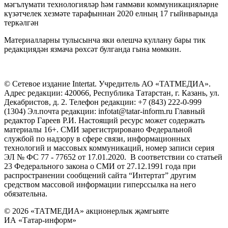
мәгълүмати технологияләр һәм гаммәви коммуникацияләрне
күзәтчелек хезмәте тарафыннан 2020 елның 17 гыйнварында
теркәлгән
Материалларны тулысынча яки өлешчә куллану бары тик
редакциядән язмача рөхсәт булганда гына мөмкин.
© Сетевое издание Intertat. Учредитель АО «ТАТМЕДИА».
Адрес редакции: 420066, Республика Татарстан, г. Казань, ул.
Декабристов, д. 2. Телефон редакции: +7 (843) 222-0-999
(1304) Эл.почта редакции: infotat@tatar-inform.ru Главный
редактор Гареев Р.И. Настоящий ресурс может содержать
материалы 16+. СМИ зарегистрировано Федеральной
службой по надзору в сфере связи, информационных
технологий и массовых коммуникаций, номер записи серия
ЭЛ № ФС 77 - 77652 от 17.01.2020. В соответствии со статьей
23 Федерального закона о СМИ от 27.12.1991 года при
распространении сообщений сайта “Интертат” другим
средством массовой информации гиперссылка на него
обязательна.
© 2026 «ТАТМЕДИА» акционерлык җәмгыяте
ИА «Татар-информ»