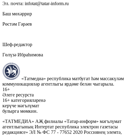
Эл. почта: infotat@tatar-inform.ru
Баш мөхәррир
Рөстәм Гәрәев
Шеф-редактор
Гөлүзә Ибраһимова
«Татмедиа» республика матбугат һәм массакүләм
коммуникацияләр агентлыгы ярдәме белән чыгарыла.
16+
Әлеге ресурста
16+ категорияләренә
керүче мәгълүмат
булырга мөмкин.
«ТАТМЕДИА» АҖ филиалы «Татар-информ» мәгълүмат
агентлыгының Интертат республика электрон газетасы
редакциясе» ЭЛ № ФС 77 - 77652 2020 Россиянең элемтә,