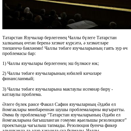
Татарстан Язучылар берлегенең Чаллы бүлеге Татарстан
халкының өчтән беренә хезмәт күрсәтә, ә хезмәтләре
тиешенчә бәяләнми! Чаллы төбәге язучыларының гаять зур өч
проблемасы бар:
1) Чаллы язучылары берлегенең эш бүлмәсе юк;
2) Чаллы төбәге язучыларының юбилей кичәләре
финансланмый;
3) Чаллы төбәге язучыларына мактаулы исемнәр бирү -
катлаулы проблема.
Әлеге бүлек рәисе Факил Сафин язучыларның Әдәби ел
йомгаклары мөнбәреннән шушы проблемаларны яңгыратты.
Әмма бу проблемалар “Татарстан язучыларының Әдәби ел
йомгакларына багышланган гомуми җыелышы резолюциясе”
проектында чагылыш тапмады. Резолюция буенча фикер
алышканда да алар хакында сүз булмады. Чаллы