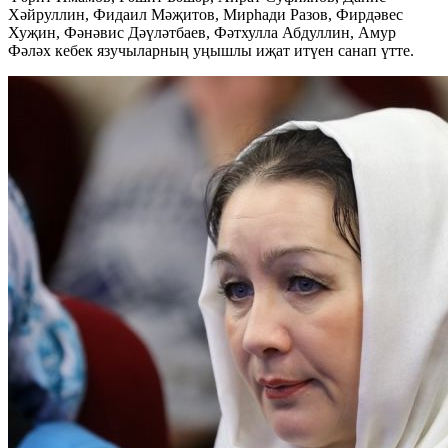
Хәйруллин, Фидаил Мәҗитов, Мирһади Разов, Фирдәвес
Хуҗин, Фәнәвис Дәүләтбаев, Фәтхулла Абдуллин, Амур
Фәләх кебек язучыларның уңышлы иҗат итүен санап үтте.